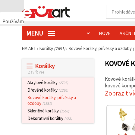
Používáme
cookies
MENU
NOVÉ
AKČNÍ 
🍪
Používáme
cookies a
EM ART
›
Korálky
(7691)
›
Kovové korálky, přívěsky a ozdoby
(
podobné
technologie,
abychom
KOVOVÉ K
Korálky
zajistili
správné
Zavřít vše
fungování
Kovové korálk
webu,
Akrylové korálky
(2797)
zlepšili vaše
kovové kompon
prostředí
Dřevěné korálky
(1286)
Zobrazit ví
při jeho
Kovové korálky, přívěsky a
používání a
ozdoby
(1551)
s vaším
souhlasem
Skleněné korálky
(1569)
analyzovali
Dekorativní korálky
návštěvnost
(488)
a
zobrazovali
relevantnější