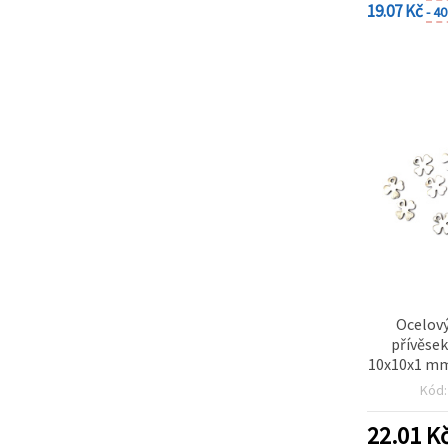
19.07 Kč
- 4
Ocelový
přívěsek
10x10x1 mm
stříbrná 
Kód
22.01
K