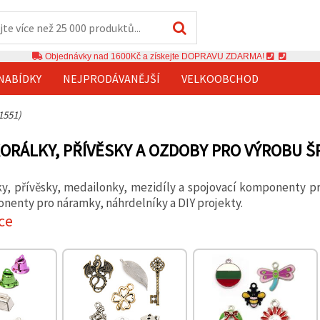
Objednávky nad 1600Kč a získejte DOPRAVU ZDARMA!
NABÍDKY
NEJPRODÁVANĚJŠÍ
VELKOOBCHOD
1551)
ORÁLKY, PŘÍVĚSKY A OZDOBY PRO VÝROBU 
y, přívěsky, medailonky, mezidíly a spojovací komponenty pr
enty pro náramky, náhrdelníky a DIY projekty.
ce