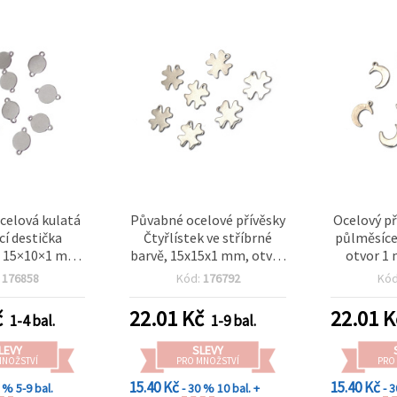
ocelová kulatá
Půvabné ocelové přívěsky
Ocelový př
cí destička
Čtyřlístek ve stříbrné
půlměsíce
, 15×10×1 mm,
barvě, 15x15x1 mm, otvor
otvor 1 
mm, stříbrná
1 mm – výhodné balení 20
barv
:
176858
Kód:
176792
Kó
balení 20 ks
ks pro výrobu šperků pro
štěstí
č
22.01
Kč
22.01
K
1-4 bal.
1-9 bal.
LEVY
SLEVY
MNOŽSTVÍ
PRO MNOŽSTVÍ
PRO
15.40 Kč
15.40 Kč
0 %
5-9 bal.
- 30 %
10 bal. +
- 