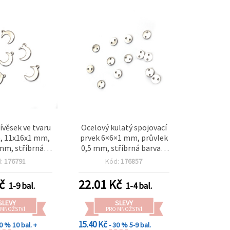
ívěsek ve tvaru
Ocelový kulatý spojovací
, 11x16x1 mm,
prvek 6×6×1 mm, průvlek
mm, stříbrná
0,5 mm, stříbrná barva –
a - 20 ks
20 ks
d:
176791
Kód:
176857
č
22.01
Kč
1-9 bal.
1-4 bal.
SLEVY
SLEVY
 MNOŽSTVÍ
PRO MNOŽSTVÍ
15.40 Kč
30 %
10 bal. +
- 30 %
5-9 bal.