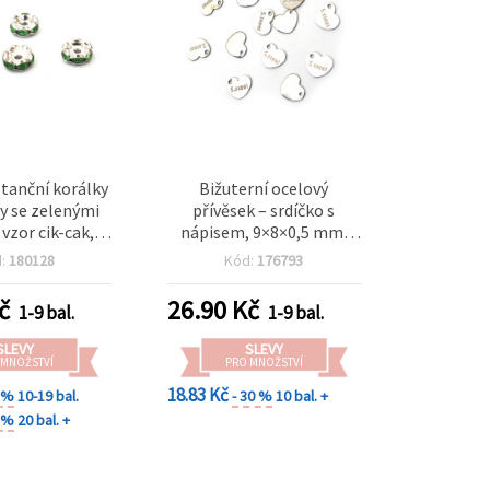
tanční korálky
Bižuterní ocelový
y se zelenými
přívěsek – srdíčko s
 vzor cik-cak,
nápisem, 9×8×0,5 mm,
bílá barva, 8×3,5
otvor 0,5 mm, stříbrná
d:
180128
Kód:
176793
ek 1,5 mm – 10
barva – 20 ks
ks
č
26.90
Kč
1-9 bal.
1-9 bal.
SLEVY
SLEVY
 MNOŽSTVÍ
PRO MNOŽSTVÍ
18.83 Kč
0 %
10-19 bal.
- 30 %
10 bal. +
0 %
20 bal. +