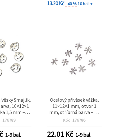
13.20 Kč
- 40 %
10 bal. +
ívěsky Smajlík,
Ocelový přívěsek vážka,
barva, 10×12×1
11×12×1 mm, otvor 1
ka 1,5 mm –
mm, stříbrná barva – 20
s, pro hravé DIY
ks
d:
176789
Kód:
176786
perky
č
22.01
Kč
1-9 bal.
1-9 bal.