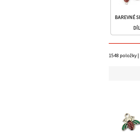
na tlačítko
"Uložit"
BAREVNÉ S
Přijmout
DÍL
vše
Nastavení
1548 položky |