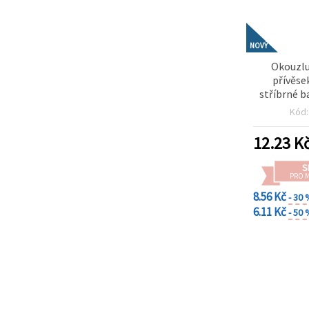
NOVÝ
Okouzlu
přívěse
stříbrné b
mm, otvor 
Kód
12.23
K
S
PRO 
8.56 Kč
- 30
6.11 Kč
- 50