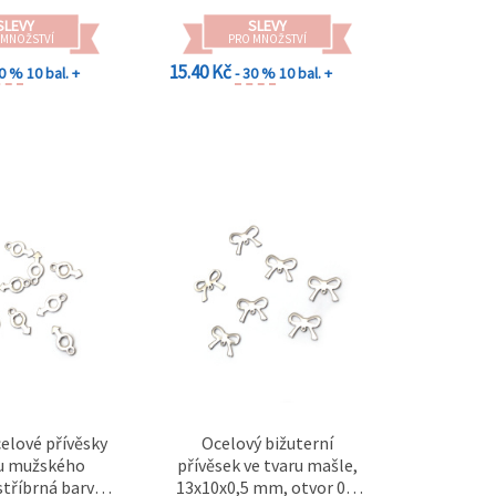
SLEVY
SLEVY
 MNOŽSTVÍ
PRO MNOŽSTVÍ
15.40 Kč
30 %
10 bal. +
- 30 %
10 bal. +
celové přívěsky
Ocelový bižuterní
ru mužského
přívěsek ve tvaru mašle,
stříbrná barva,
13x10x0,5 mm, otvor 0,5