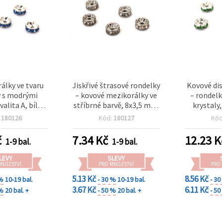
álky ve tvaru
Jiskřivé štrasové rondelky
Kovové dis
 s modrými
– kovové mezikorálky ve
– rondelk
valita A, bílá
stříbrné barvě, 8x3,5 mm,
krystaly,
3 mm, průvlek 1
otvor 1,5 mm, kvalita B –
kvalita A, 
:
180126
Kód:
180127
Kó
 10 ks
10 ks
mm, průvl
č
7.34
Kč
12.23
K
1-9 bal.
1-9 bal.
LEVY
SLEVY
MNOŽSTVÍ
PRO MNOŽSTVÍ
PRO
5.13 Kč
8.56 Kč
 %
10-19 bal.
- 30 %
10-19 bal.
- 3
3.67 Kč
6.11 Kč
 %
20 bal. +
- 50 %
20 bal. +
- 5