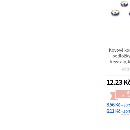
Kovové kor
podložky
krystaly, k
barva, 6 × 
Kód
mm –
12.23
K
S
PRO 
8.56 Kč
- 30
6.11 Kč
- 50