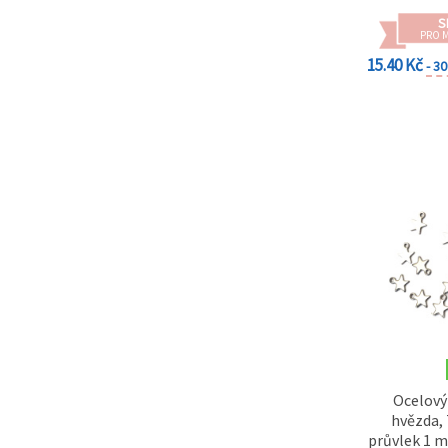
S
PRO 
15.40 Kč
- 3
Ocelový
hvězda,
průvlek 1 m