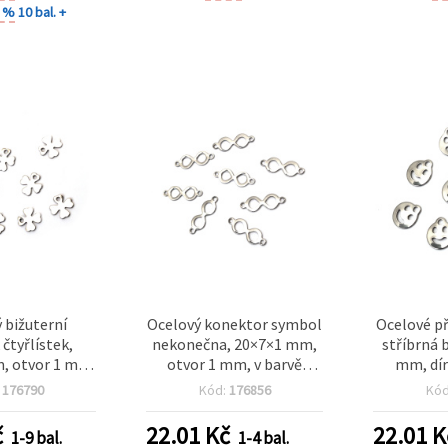
0 %
10 bal. +
 bižuterní
Ocelový konektor symbol
Ocelové př
 čtyřlístek,
nekonečna, 20×7×1 mm,
stříbrná 
, otvor 1 mm,
otvor 1 mm, v barvě
mm, dír
barva – 20 ks
stříbra – 20 ks
balení 20 k
:
176790
Kód:
176856
Kó
š
č
22.01
Kč
22.01
K
1-9 bal.
1-4 bal.