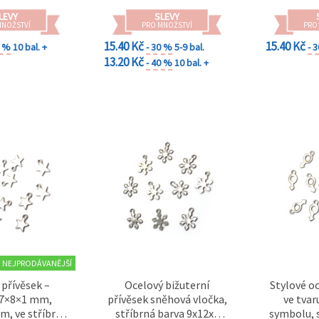
LEVY
SLEVY
MNOŽSTVÍ
PRO MNOŽSTVÍ
PRO
15.40 Kč
15.40 Kč
0 %
10 bal. +
- 30 %
5-9 bal.
- 
13.20 Kč
- 40 %
10 bal. +
NEJPRODÁVANĚJŠÍ
 přívěsek –
Ocelový bižuterní
Stylové o
 7×8×1 mm,
přívěsek sněhová vločka,
ve tva
m, ve stříbrné
stříbrná barva 9x12x1
symbolu, 