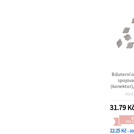
Bižuterní 
spojova
(konektor)
otvor 1 
Kód
barva – 
31.79
K
S
PRO 
22.25 Kč
- 3