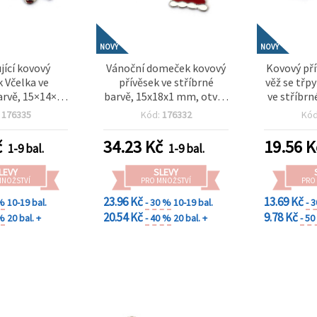
NOVÝ
NOVÝ
jící kovový
Vánoční domeček kovový
Kovový pří
k Včelka ve
přívěsek ve stříbrné
věž se třp
arvě, 15×14×3
barvě, 15x18x1 mm, otvor
ve stříbrn
1,5 mm – 2 ks
1,5 mm – 5 ks
mm, otvo
:
176335
Kód:
176332
Kó
č
34.23
Kč
19.56
K
1-9 bal.
1-9 bal.
LEVY
SLEVY
MNOŽSTVÍ
PRO MNOŽSTVÍ
PRO
23.96 Kč
13.69 Kč
 %
10-19 bal.
- 30 %
10-19 bal.
- 
20.54 Kč
9.78 Kč
 %
20 bal. +
- 40 %
20 bal. +
- 5