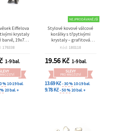
NEJPRODÁVANĚJŠÍ
věsek Eiffelova
Stylové kovové válcové
ytivými krystaly
korálky s třpytivými
é barvě, 19x7x7
krystaly – grafitová
r 2 mm – 2 ks
barva, 7x5 mm, průvlek
d:
176338
Kód:
180118
2,5 mm, balení 5 ks
č
19.56
Kč
1-9 bal.
1-9 bal.
SLEVY
SLEVY
 MNOŽSTVÍ
PRO MNOŽSTVÍ
13.69 Kč
30 %
10-19 bal.
- 30 %
10-19 bal.
9.78 Kč
0 %
20 bal. +
- 50 %
20 bal. +