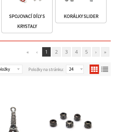
SPOJOVACÍ DÍLY S
KORÁLKY SLIDER
KRYSTALY
«
‹
1
2
3
4
5
›
»
Položky na stránku: