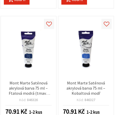
Mont Marte Saténová
Mont Marte Saténová
akrylová barva 75 ml –
akrylová barva 75 ml –
Ftalová modrá (tmavě
Kobaltová modř
modrá)
Kód:
846326
Kód:
846327
70.91
Kč
70.91
Kč
1-2 kus
1-2 kus