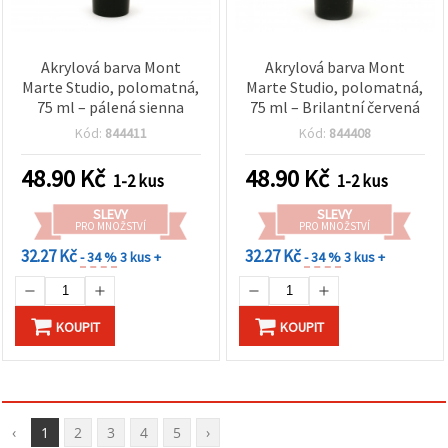
Akrylová barva Mont
Akrylová barva Mont
Marte Studio, polomatná,
Marte Studio, polomatná,
75 ml – pálená sienna
75 ml – Brilantní červená
Kód:
844411
Kód:
844408
48.90
Kč
48.90
Kč
1-2 kus
1-2 kus
SLEVY
SLEVY
PRO MNOŽSTVÍ
PRO MNOŽSTVÍ
32.27 Kč
32.27 Kč
- 34 %
3 kus +
- 34 %
3 kus +
KOUPIT
KOUPIT
‹
1
2
3
4
5
›