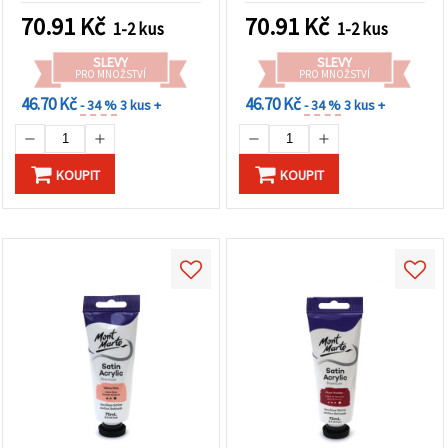
na tlačítko
"Uložit"
70.91
Kč
70.91
Kč
1-2 kus
1-2 kus
SLEVY
SLEVY
Přijmout
PRO MNOŽSTVÍ
PRO MNOŽSTVÍ
vše
46.70 Kč
46.70 Kč
- 34 %
3 kus +
- 34 %
3 kus +
Nastavení
KOUPIT
KOUPIT