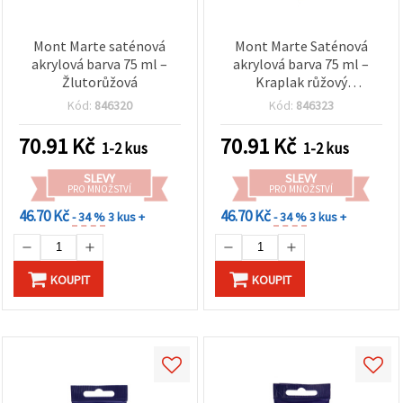
Mont Marte saténová
Mont Marte Saténová
akrylová barva 75 ml –
akrylová barva 75 ml –
Žlutorůžová
Kraplak růžový
(starorůžová)
Kód:
846320
Kód:
846323
70.91
Kč
70.91
Kč
1-2 kus
1-2 kus
SLEVY
SLEVY
PRO MNOŽSTVÍ
PRO MNOŽSTVÍ
46.70 Kč
46.70 Kč
- 34 %
3 kus +
- 34 %
3 kus +
KOUPIT
KOUPIT