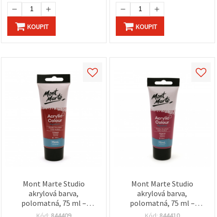
KOUPIT
KOUPIT
Mont Marte Studio
Mont Marte Studio
akrylová barva,
akrylová barva,
polomatná, 75 ml –
polomatná, 75 ml –
karmínová
Magenta
Kód:
844409
Kód:
844410