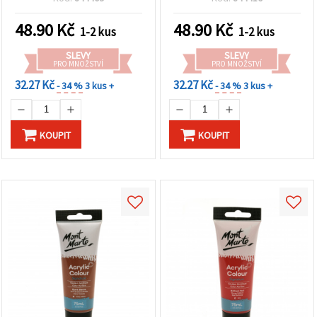
48.90
Kč
48.90
Kč
1-2 kus
1-2 kus
SLEVY
SLEVY
PRO MNOŽSTVÍ
PRO MNOŽSTVÍ
32.27 Kč
32.27 Kč
- 34 %
3 kus +
- 34 %
3 kus +
KOUPIT
KOUPIT