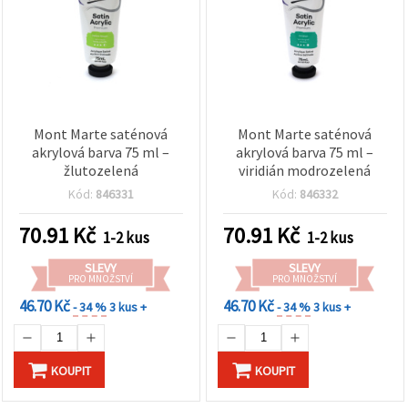
Mont Marte saténová
Mont Marte saténová
akrylová barva 75 ml –
akrylová barva 75 ml –
žlutozelená
viridián modrozelená
Kód:
846331
Kód:
846332
70.91
Kč
70.91
Kč
1-2 kus
1-2 kus
SLEVY
SLEVY
PRO MNOŽSTVÍ
PRO MNOŽSTVÍ
46.70 Kč
46.70 Kč
- 34 %
3 kus +
- 34 %
3 kus +
KOUPIT
KOUPIT