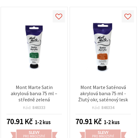
Mont Marte Satin
Mont Marte Saténová
akrylová barva 75 ml –
akrylová barva 75 ml -
středně zelená
Žlutý okr, saténový lesk
Kód:
846333
Kód:
846334
70.91
Kč
70.91
Kč
1-2 kus
1-2 kus
SLEVY
SLEVY
PRO MNOŽSTVÍ
PRO MNOŽSTVÍ