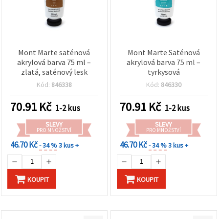
Mont Marte saténová
Mont Marte Saténová
akrylová barva 75 ml –
akrylová barva 75 ml –
zlatá, saténový lesk
tyrkysová
Kód:
846338
Kód:
846330
70.91
Kč
70.91
Kč
1-2 kus
1-2 kus
SLEVY
SLEVY
PRO MNOŽSTVÍ
PRO MNOŽSTVÍ
46.70 Kč
46.70 Kč
- 34 %
3 kus +
- 34 %
3 kus +
KOUPIT
KOUPIT