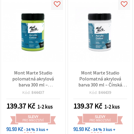
Mont Marte Studio
Mont Marte Studio
polomatná akrylová
Polomatná akrylová
barva 300 ml –
barva 300 ml – Čínská
žlutozelená
běloba
Kód:
844437
Kód:
844439
139.37
Kč
139.37
Kč
1-2 kus
1-2 kus
SLEVY
SLEVY
PRO MNOŽSTVÍ
PRO MNOŽSTVÍ
91.93 Kč
91.93 Kč
- 34 %
3 kus +
- 34 %
3 kus +