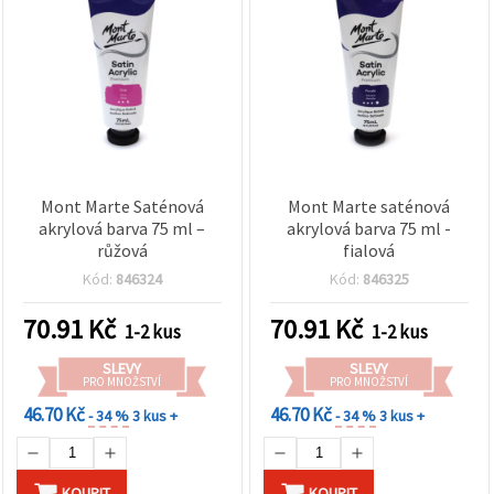
Mont Marte Saténová
Mont Marte saténová
akrylová barva 75 ml –
akrylová barva 75 ml -
růžová
fialová
Kód:
846324
Kód:
846325
70.91
Kč
70.91
Kč
1-2 kus
1-2 kus
SLEVY
SLEVY
PRO MNOŽSTVÍ
PRO MNOŽSTVÍ
46.70 Kč
46.70 Kč
- 34 %
3 kus +
- 34 %
3 kus +
KOUPIT
KOUPIT