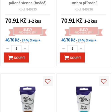
pálená sienna (hnědá)
umbra přírodní
Kód:
846335
Kód:
846336
70.91
Kč
70.91
Kč
1-2 kus
1-2 kus
SLEVY
SLEVY
PRO MNOŽSTVÍ
PRO MNOŽSTVÍ
46.70 Kč
46.70 Kč
- 34 %
3 kus +
- 34 %
3 kus +
KOUPIT
KOUPIT