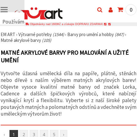
0
Používáme
Objednávky nad 1600Kč a získejte DOPRAVU ZDARMA!
cookies
EM ART
›
Výtvarné potřeby
(1544)
›
Barvy pro umění a hobby
(847)
›
🍪
Matné akrylové barvy
(105)
Používáme
cookies a
MATNÉ AKRYLOVÉ BARVY PRO MALOVÁNÍ A UŽITÉ
podobné
technologie,
UMĚNÍ
abychom
zajistili
správné
Vytvořte úžasná umělecká díla na papíře, plátně, stěnách
fungování
nebo dřevě s naším výběrem matných akrylových barev!
webu,
zlepšili vaše
Objevte vysoce kvalitní matné barvy od značek Lorka,
prostředí
Cadence a dalších špičkových výrobců, které nabízejí
při jeho
vynikající krytí a flexibilitu. Vyberte si z naší široké palety
používání a
s vaším
poutavých matných a polomatných odstínů a vdechněte svým
souhlasem
uměleckým výtvorům život!
analyzovali
návštěvnost
a
zobrazovali
‹
1
2
3
4
5
›
relevantnější