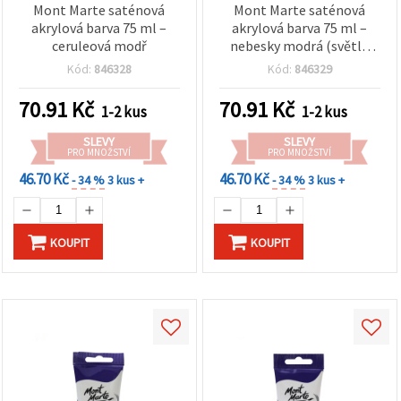
Mont Marte saténová
Mont Marte saténová
akrylová barva 75 ml –
akrylová barva 75 ml –
ceruleová modř
nebesky modrá (světle
modrá)
Kód:
846328
Kód:
846329
70.91
Kč
70.91
Kč
1-2 kus
1-2 kus
SLEVY
SLEVY
PRO MNOŽSTVÍ
PRO MNOŽSTVÍ
46.70 Kč
46.70 Kč
- 34 %
3 kus +
- 34 %
3 kus +
KOUPIT
KOUPIT