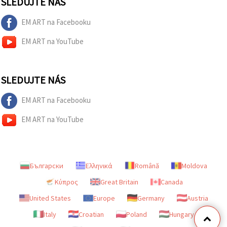
SLEDUJTE NÁS
EM ART na Facebooku
EM ART na YouTube
SLEDUJTE NÁS
EM ART na Facebooku
EM ART na YouTube
Български
Ελληνικά
Română
Moldova
Κύπρος
Great Britain
Canada
United States
Europe
Germany
Austria
Italy
Croatian
Poland
Hungary