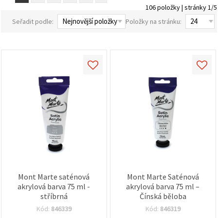
obsah a
106 položky | stránky 1/5
reklamu, a
to i s
Seřadit podle:
Položky na stránku:
pomocí
našich
partnerů
pro
analýzu a
marketing.
Můžete
souhlasit s
použitím
všech
cookies
kliknutím
na
"Přijmout
vše!" Nebo
můžete
uvést své
preference v
Nastavení
Mont Marte saténová
Mont Marte Saténová
výběrem
akrylová barva 75 ml -
akrylová barva 75 ml –
daného
typu
stříbrná
Čínská běloba
cookies a
Kód:
846339
Kód:
846319
kliknutím