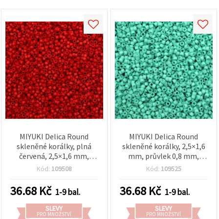
MIYUKI Delica Round
MIYUKI Delica Round
skleněné korálky, plná
skleněné korálky, 2,5×1,6
červená, 2,5×1,6 mm,
mm, průvlek 0,8 mm,
průvlek 0,8 mm, 10 g (cca
jednobarevná
Kód:
109508
Kód:
109525
790 ks)
akvamarínová barva, 10 g
(~790 ks)
36.68
Kč
36.68
Kč
1-9 bal.
1-9 bal.
SLEVY
SLEVY
PRO MNOŽSTVÍ
PRO MNOŽSTVÍ