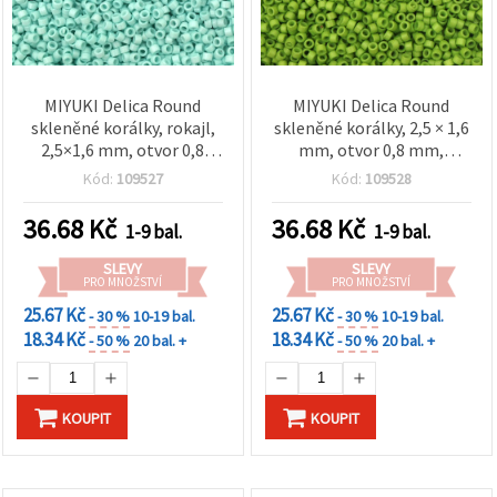
MIYUKI Delica Round
MIYUKI Delica Round
skleněné korálky, rokajl,
skleněné korálky, 2,5 × 1,6
2,5×1,6 mm, otvor 0,8
mm, otvor 0,8 mm,
mm, plná mátová barva,
neprůhledné, jasně
Kód:
109527
Kód:
109528
10 g (~790 ks)
zelené, 10 g (~790 ks)
36.68
Kč
36.68
Kč
1-9 bal.
1-9 bal.
SLEVY
SLEVY
PRO MNOŽSTVÍ
PRO MNOŽSTVÍ
25.67 Kč
25.67 Kč
- 30 %
10-19 bal.
- 30 %
10-19 bal.
18.34 Kč
18.34 Kč
- 50 %
20 bal. +
- 50 %
20 bal. +
KOUPIT
KOUPIT