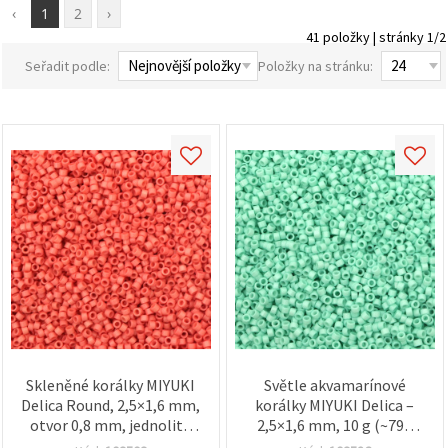
obsah a
‹
1
2
›
reklamu, a
41 položky | stránky 1/2
to i s
pomocí
Seřadit podle:
Položky na stránku:
našich
partnerů
pro
analýzu a
marketing.
Můžete
souhlasit s
použitím
všech
cookies
kliknutím
na
"Přijmout
vše!" Nebo
můžete
uvést své
preference v
Nastavení
výběrem
Skleněné korálky MIYUKI
Světle akvamarínové
daného
typu
Delica Round, 2,5×1,6 mm,
korálky MIYUKI Delica –
cookies a
otvor 0,8 mm, jednolitá
2,5×1,6 mm, 10 g (~790
kliknutím
broskvová barva, 10 g
ks), skvělé na šperky