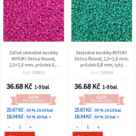
Zářivé skleněné korálky
Skleněné korálky MIYUKI
MIYUKI Delica Round,
Delica Round, 2,5×1,6 mm,
2,5×1,6 mm, průvlek 0,8
průvlek 0,8 mm, sytý
mm – neprůhledná
tmavý akvamarín, 10 g
Kód:
109515
Kód:
109524
fuchsiová, 10 g (~790 ks)
(cca 790 ks)
36.68
Kč
36.68
Kč
1-9 bal.
1-9 bal.
SLEVY
SLEVY
PRO MNOŽSTVÍ
PRO MNOŽSTVÍ
25.67 Kč
25.67 Kč
- 30 %
10-19 bal.
- 30 %
10-19 bal.
18.34 Kč
18.34 Kč
- 50 %
20 bal. +
- 50 %
20 bal. +