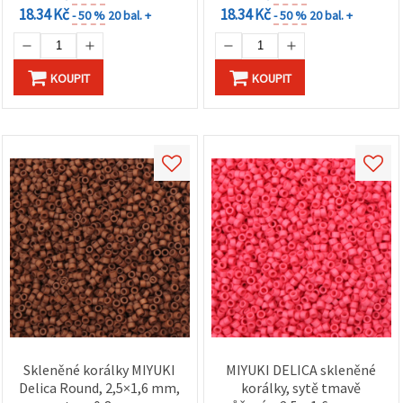
18.34 Kč
18.34 Kč
- 50 %
20 bal. +
- 50 %
20 bal. +
KOUPIT
KOUPIT
Skleněné korálky MIYUKI
MIYUKI DELICA skleněné
Delica Round, 2,5×1,6 mm,
korálky, sytě tmavě