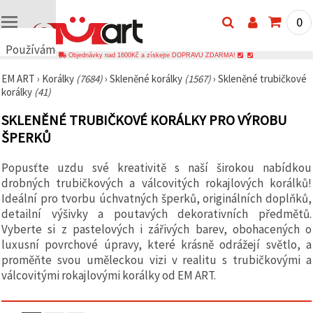
0
Používáme
Objednávky nad 1600Kč a získejte DOPRAVU ZDARMA!
cookies
EM ART
›
Korálky
(7684)
›
Skleněné korálky
(1567)
›
Skleněné trubičkové
🍪
korálky
(41)
Používáme
cookies a
SKLENĚNÉ TRUBIČKOVÉ KORÁLKY PRO VÝROBU
podobné
technologie,
ŠPERKŮ
abychom
zajistili
správné
Popusťte uzdu své kreativitě s naší širokou nabídkou
fungování
drobných trubičkových a válcovitých rokajlových korálků!
webu,
zlepšili vaše
Ideální pro tvorbu úchvatných šperků, originálních doplňků,
prostředí
detailní výšivky a poutavých dekorativních předmětů.
při jeho
Vyberte si z pastelových i zářivých barev, obohacených o
používání a
s vaším
luxusní povrchové úpravy, které krásně odrážejí světlo, a
souhlasem
proměňte svou uměleckou vizi v realitu s trubičkovými a
analyzovali
válcovitými rokajlovými korálky od EM ART.
návštěvnost
a
zobrazovali
relevantnější