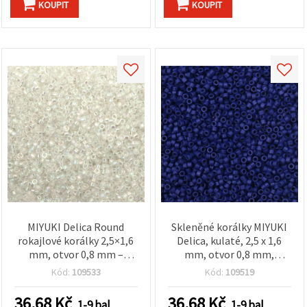
KOUPIT
KOUPIT
MIYUKI Delica Round
Skleněné korálky MIYUKI
rokajlové korálky 2,5×1,6
Delica, kulaté, 2,5 x 1,6
mm, otvor 0,8 mm –
mm, otvor 0,8 mm,
průhledné duhové, 10 g
neprůhledná indigově
Kód:
109533
Kód:
109519
(~720 ks)
modrá, 10 g (cca 790 ks)
36.68
Kč
36.68
Kč
1-9 bal.
1-9 bal.