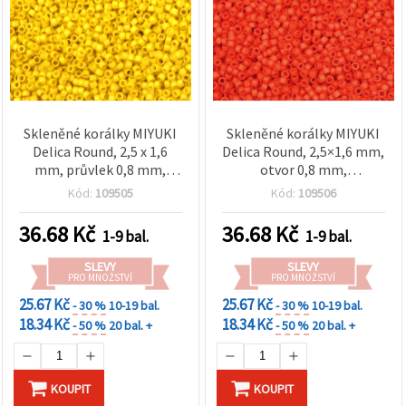
Skleněné korálky MIYUKI
Skleněné korálky MIYUKI
Delica Round, 2,5 x 1,6
Delica Round, 2,5×1,6 mm,
mm, průvlek 0,8 mm,
otvor 0,8 mm,
neprůhledná zářivě žlutá,
neprůsvitná zářivě
Kód:
109505
Kód:
109506
10 g (~790 ks)
oranžová, 10 g (cca 790 ks)
36.68
Kč
36.68
Kč
1-9 bal.
1-9 bal.
SLEVY
SLEVY
PRO MNOŽSTVÍ
PRO MNOŽSTVÍ
25.67 Kč
25.67 Kč
- 30 %
10-19 bal.
- 30 %
10-19 bal.
18.34 Kč
18.34 Kč
- 50 %
20 bal. +
- 50 %
20 bal. +
KOUPIT
KOUPIT