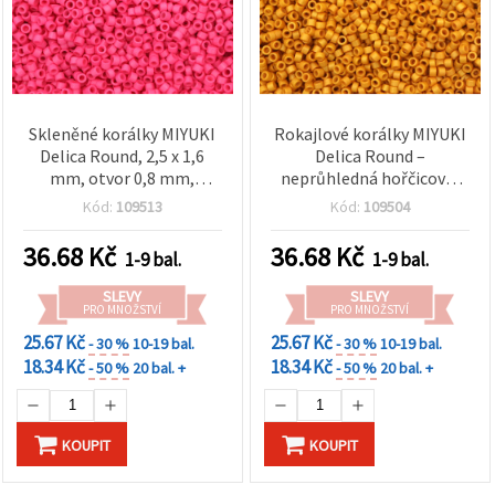
Skleněné korálky MIYUKI
Rokajlové korálky MIYUKI
Delica Round, 2,5 x 1,6
Delica Round –
mm, otvor 0,8 mm,
neprůhledná hořčicová,
neprůhledná sytě růžová,
2,5×1,6 mm, průvlek 0,8
Kód:
109513
Kód:
109504
10 g (~790 ks)
mm, 10 g (~790 ks),
ideální pro teplé akcenty
36.68
Kč
36.68
Kč
1-9 bal.
1-9 bal.
ve špercích a jemnou
výšivku
SLEVY
SLEVY
PRO MNOŽSTVÍ
PRO MNOŽSTVÍ
25.67 Kč
25.67 Kč
- 30 %
10-19 bal.
- 30 %
10-19 bal.
18.34 Kč
18.34 Kč
- 50 %
20 bal. +
- 50 %
20 bal. +
KOUPIT
KOUPIT