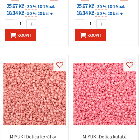
25.67 Kč
25.67 Kč
- 30 %
10-19 bal.
- 30 %
10-19 bal.
18.34 Kč
18.34 Kč
- 50 %
20 bal. +
- 50 %
20 bal. +
KOUPIT
KOUPIT
MIYUKI Delica korálky –
MIYUKI Delica kulaté