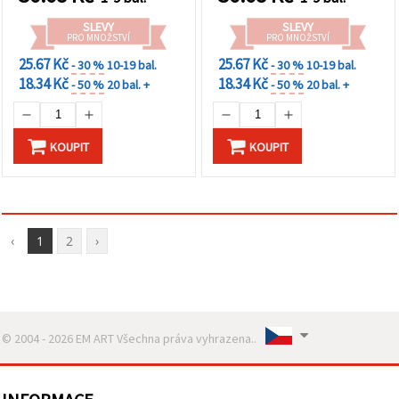
SLEVY
SLEVY
PRO MNOŽSTVÍ
PRO MNOŽSTVÍ
25.67 Kč
25.67 Kč
- 30 %
10-19 bal.
- 30 %
10-19 bal.
18.34 Kč
18.34 Kč
- 50 %
20 bal. +
- 50 %
20 bal. +
KOUPIT
KOUPIT
‹
1
2
›
© 2004 - 2026 EM ART Všechna práva vyhrazena..