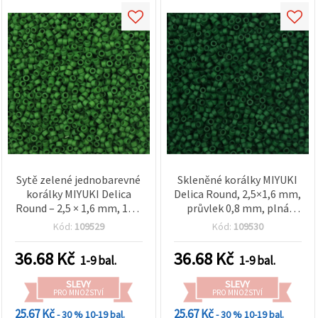
Sytě zelené jednobarevné
Skleněné korálky MIYUKI
korálky MIYUKI Delica
Delica Round, 2,5×1,6 mm,
Round – 2,5 × 1,6 mm, 10 g
průvlek 0,8 mm, plná
(~790 ks), ideální na
tmavě zelená, 10 g (cca
Kód:
109529
Kód:
109530
korálkování, ručně
790 ks)
vyráběné šperky, barevné
36.68
Kč
36.68
Kč
1-9 bal.
1-9 bal.
vzory a originální DIY
projekty
SLEVY
SLEVY
PRO MNOŽSTVÍ
PRO MNOŽSTVÍ
25.67 Kč
25.67 Kč
- 30 %
10-19 bal.
- 30 %
10-19 bal.