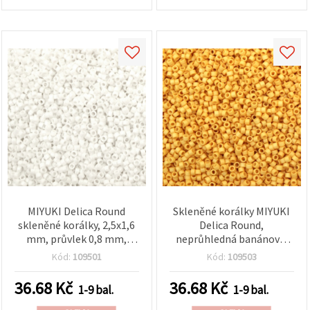
MIYUKI Delica Round
Skleněné korálky MIYUKI
skleněné korálky, 2,5x1,6
Delica Round,
mm, průvlek 0,8 mm,
neprůhledná banánová,
neprůhledná bílá, 10 g
2,5 x 1,6 mm, otvor 0,8
Kód:
109501
Kód:
109503
(~790 ks)
mm, 10 g (~790 ks)
36.68
Kč
36.68
Kč
1-9 bal.
1-9 bal.