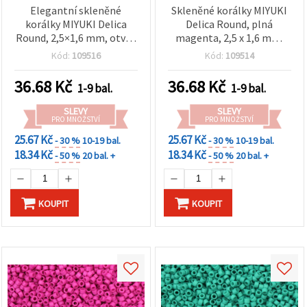
Elegantní skleněné
Skleněné korálky MIYUKI
korálky MIYUKI Delica
Delica Round, plná
Round, 2,5×1,6 mm, otvor
magenta, 2,5 x 1,6 mm,
0,8 mm – v plné
otvor 0,8 mm, 10 g (~790
Kód:
109516
Kód:
109514
orchidejové barvě, 10 g
ks)
(~790 ks)
36.68
Kč
36.68
Kč
1-9 bal.
1-9 bal.
SLEVY
SLEVY
PRO MNOŽSTVÍ
PRO MNOŽSTVÍ
25.67 Kč
25.67 Kč
- 30 %
10-19 bal.
- 30 %
10-19 bal.
18.34 Kč
18.34 Kč
- 50 %
20 bal. +
- 50 %
20 bal. +
KOUPIT
KOUPIT