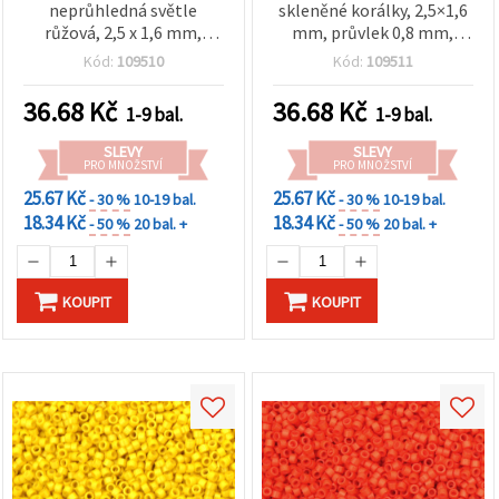
neprůhledná světle
skleněné korálky, 2,5×1,6
růžová, 2,5 x 1,6 mm,
mm, průvlek 0,8 mm,
průvlek 0,8 mm, 10 g
jednobarevná růžová, 10 g
Kód:
109510
Kód:
109511
(~790 ks), ideální na tkaní
(~790 ks)
z korálků, korálkový stav
36.68
Kč
36.68
Kč
1-9 bal.
1-9 bal.
a DIY šperky
SLEVY
SLEVY
PRO MNOŽSTVÍ
PRO MNOŽSTVÍ
25.67 Kč
25.67 Kč
- 30 %
10-19 bal.
- 30 %
10-19 bal.
18.34 Kč
18.34 Kč
- 50 %
20 bal. +
- 50 %
20 bal. +
KOUPIT
KOUPIT