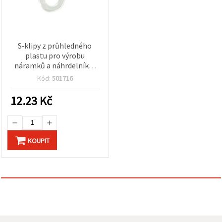
S‑klipy z průhledného
plastu pro výrobu
náramků a náhrdelníků,
13 mm, 50 ks
Kód:
501716
12.23
Kč
KOUPIT