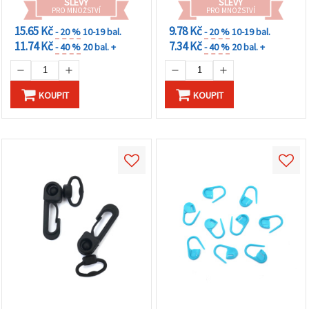
na tlačítko
SLEVY
SLEVY
PRO MNOŽSTVÍ
PRO MNOŽSTVÍ
"Uložit"
15.65 Kč
9.78 Kč
- 20 %
10-19 bal.
- 20 %
10-19 bal.
11.74 Kč
7.34 Kč
- 40 %
20 bal. +
- 40 %
20 bal. +
Přijmout
vše
Nastavení
KOUPIT
KOUPIT