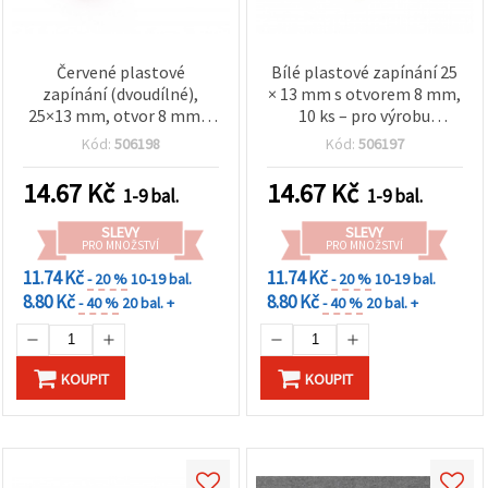
Červené plastové
Bílé plastové zapínání 25
zapínání (dvoudílné),
× 13 mm s otvorem 8 mm,
25×13 mm, otvor 8 mm –
10 ks – pro výrobu
balení 10 ks, na šperky a
bižuterie
Kód:
506198
Kód:
506197
tvoření
14.67
Kč
14.67
Kč
1-9 bal.
1-9 bal.
SLEVY
SLEVY
PRO MNOŽSTVÍ
PRO MNOŽSTVÍ
11.74 Kč
11.74 Kč
- 20 %
10-19 bal.
- 20 %
10-19 bal.
8.80 Kč
8.80 Kč
- 40 %
20 bal. +
- 40 %
20 bal. +
KOUPIT
KOUPIT