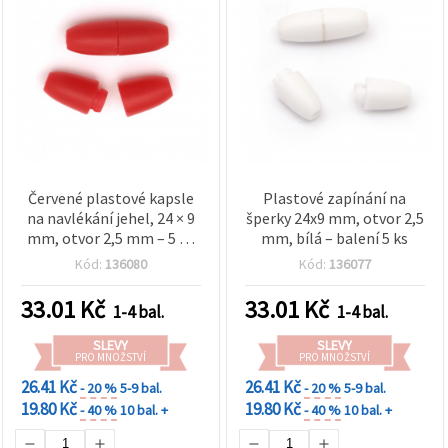
Červené plastové kapsle
Plastové zapínání na
na navlékání jehel, 24 × 9
šperky 24x9 mm, otvor 2,5
mm, otvor 2,5 mm – 5 ks
mm, bílá – balení 5 ks
(šicí pomůcka)
Kód:
136080
Kód:
136077
33.01
Kč
33.01
Kč
1-4 bal.
1-4 bal.
SLEVY
SLEVY
PRO MNOŽSTVÍ
PRO MNOŽSTVÍ
26.41 Kč
26.41 Kč
- 20 %
5-9 bal.
- 20 %
5-9 bal.
19.80 Kč
19.80 Kč
- 40 %
10 bal. +
- 40 %
10 bal. +