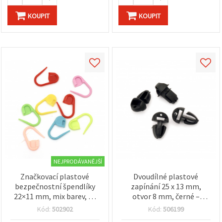
KOUPIT
KOUPIT
NEJPRODÁVANĚJŠÍ
Značkovací plastové
Dvoudílné plastové
bezpečnostní špendlíky
zapínání 25 x 13 mm,
22×11 mm, mix barev, 50
otvor 8 mm, černé –
ks
balení 10 ks
Kód:
502902
Kód:
506199