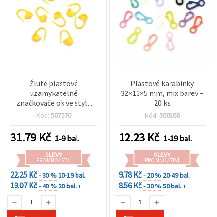
Žluté plastové
Plastové karabinky
uzamykatelné
32×13×5 mm, mix barev –
značkovače ok ve stylu
20 ks
bezpečnostního
Kód:
507670
Kód:
500166
špendlíku, 20×8 mm, 50 ks
– na pletení a háčkování
31.79
Kč
12.23
Kč
1-9 bal.
1-19 bal.
SLEVY
SLEVY
PRO MNOŽSTVÍ
PRO MNOŽSTVÍ
22.25 Kč
9.78 Kč
- 30 %
10-19 bal.
- 20 %
20-49 bal.
19.07 Kč
8.56 Kč
- 40 %
20 bal. +
- 30 %
50 bal. +