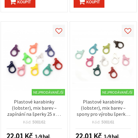
KOUPIT
KOUPIT
NEJPRODÁVANĚJŠÍ
NEJPRODÁVANĚJŠÍ
Plastové karabinky
Plastové karabinky
(lobster), mix barev –
(lobster), mix barev –
zapínání na šperky 25 x 15
spony pro výrobu šperků,
mm, otvor 2 mm, pro DIY
klíčenek a DIY, 35×22 mm,
Kód:
500162
Kód:
500161
tvoření, 10 ks
otvor 3 mm, 10 ks
22.01
Kč
22.01
Kč
1-9 bal.
1-9 bal.