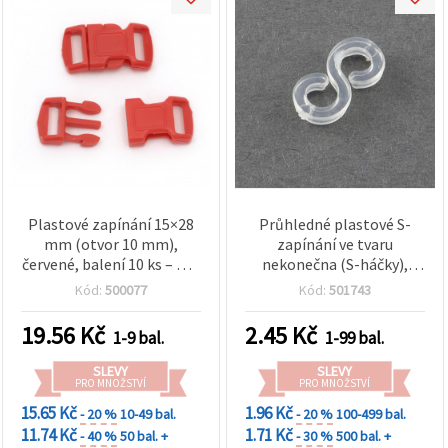
Plastové zapínání 15×28
Průhledné plastové S-
mm (otvor 10 mm),
zapínání ve tvaru
červené, balení 10 ks – pro
nekonečna (S-háčky),
hobby, tašky a popruhy
11×6×2 mm –
Kód:
500077
Kód:
501743
transparentní
komponenty pro výrobu
19.56
Kč
2.45
Kč
1-9 bal.
1-99 bal.
šperků a hobby, balení cca
12 ks
SLEVY
SLEVY
PRO MNOŽSTVÍ
PRO MNOŽSTVÍ
15.65 Kč
1.96 Kč
- 20 %
10-49 bal.
- 20 %
100-499 bal.
11.74 Kč
1.71 Kč
- 40 %
50 bal. +
- 30 %
500 bal. +