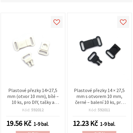
obsah a
reklamu, a
to i s
pomocí
našich
partnerů
pro
analýzu a
marketing.
Můžete
souhlasit s
použitím
všech
cookies
kliknutím
na
"Přijmout
vše!" Nebo
Plastové přezky 14×27,5
Plastové přezky 14 × 27,5
můžete
uvést své
mm (otvor 10 mm), bílé –
mm s otvorem 10 mm,
preference v
10 ks, pro DIY, tašky a
černé – balení 10 ks, pro
Nastavení
lanyardy
kreativní tvoření, tašky a
výběrem
Kód:
592012
Kód:
592011
lanyardy
daného
typu
19.56
Kč
12.23
Kč
1-9 bal.
1-9 bal.
cookies a
kliknutím