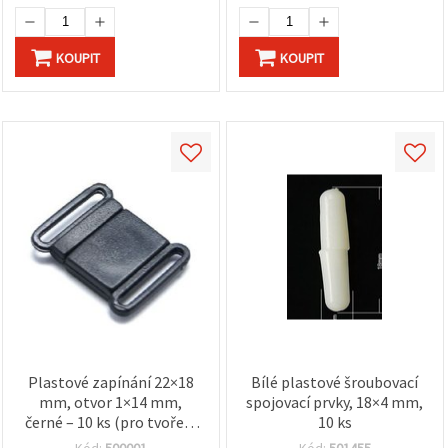
KOUPIT
KOUPIT
Plastové zapínání 22×18
Bílé plastové šroubovací
mm, otvor 1×14 mm,
spojovací prvky, 18×4 mm,
černé – 10 ks (pro tvoření
10 ks
a šperkařství)
Kód:
500001
Kód:
501455