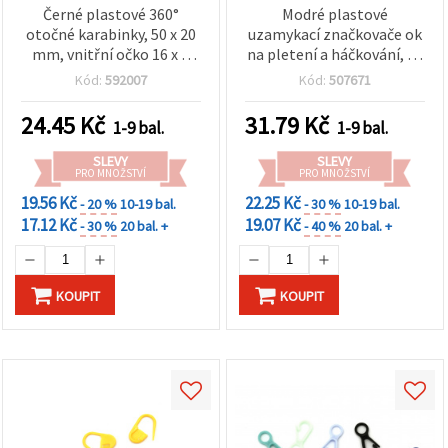
Černé plastové 360°
Modré plastové
otočné karabinky, 50 x 20
uzamykací značkovače ok
mm, vnitřní očko 16 x 5
na pletení a háčkování, U-
mm – pro DIY, tašky a
tvar, 20×8 mm – 50 ks
Kód:
592007
Kód:
507671
šňůrky na krk – balení 10
ks
24.45
Kč
31.79
Kč
1-9 bal.
1-9 bal.
SLEVY
SLEVY
PRO MNOŽSTVÍ
PRO MNOŽSTVÍ
19.56 Kč
22.25 Kč
- 20 %
10-19 bal.
- 30 %
10-19 bal.
17.12 Kč
19.07 Kč
- 30 %
20 bal. +
- 40 %
20 bal. +
KOUPIT
KOUPIT