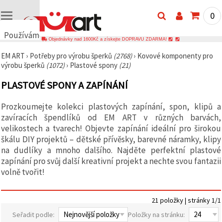
0
Používáme
Objednávky nad 1600Kč a získejte DOPRAVU ZDARMA!
cookies
EM ART
›
Potřeby pro výrobu šperků
(2768)
›
Kovové komponenty pro
🍪
výrobu šperků
(1072)
›
Plastové spony
(21)
Používáme
cookies a
PLASTOVÉ SPONY A ZAPÍNÁNÍ
podobné
technologie,
abychom
Prozkoumejte kolekci plastových zapínání, spon, klipů a
zajistili
správné
zavíracích špendlíků od EM ART v různých barvách,
fungování
velikostech a tvarech! Objevte zapínání ideální pro širokou
webu,
škálu DIY projektů – dětské přívěsky, barevné náramky, klipy
zlepšili vaše
prostředí
na dudlíky a mnoho dalšího. Najděte perfektní plastové
při jeho
zapínání pro svůj další kreativní projekt a nechte svou fantazii
používání a
volně tvořit!
s vaším
souhlasem
analyzovali
návštěvnost
21 položky | stránky 1/1
a
zobrazovali
Seřadit podle:
Položky na stránku:
relevantnější