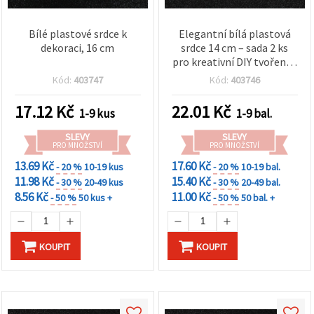
Bílé plastové srdce k
Elegantní bílá plastová
dekoraci, 16 cm
srdce 14 cm – sada 2 ks
pro kreativní DIY tvoření a
sváteční dekorace
Kód:
403747
Kód:
403746
17.12
Kč
22.01
Kč
1-9 kus
1-9 bal.
SLEVY
SLEVY
PRO MNOŽSTVÍ
PRO MNOŽSTVÍ
13.69 Kč
17.60 Kč
- 20 %
10-19 kus
- 20 %
10-19 bal.
11.98 Kč
15.40 Kč
- 30 %
20-49 kus
- 30 %
20-49 bal.
8.56 Kč
11.00 Kč
- 50 %
50 kus +
- 50 %
50 bal. +
KOUPIT
KOUPIT