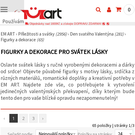
0
Používáme
Objednávky nad 1600Kč a získejte DOPRAVU ZDARMA!
cookies
EM ART
›
Příležitosti a svátky
(2956)
›
Den svatého Valentýna
(281)
›
🍪
Figurky a dekorace
(65)
Používáme
cookies a
FIGURKY A DEKORACE PRO SVÁTEK LÁSKY
podobné
technologie,
abychom
Oslavte svátek lásky s ručně vyrobenými dekoracemi a dárky
zajistili
správné
od srdce! Objevte půvabné figurky s motivy lásky, srdíčka z
fungování
různých materiálů, romantické doplňky a kreativní potřeby v
webu,
EM ART. Najdete zde vše, co potřebujete k vytvoření
zlepšili vaše
prostředí
jedinečných valentýnských překvapení, díky kterým bude
při jeho
tento den pro vaše blízké opravdu nezapomenutelný!
používání a
s vaším
souhlasem
analyzovali
‹
1
2
3
›
návštěvnost
a
65 položky | stránky 1/3
zobrazovali
relevantnější
Seřadit podle:
Položky na stránku: