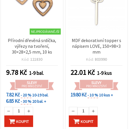
NEJPRODÁVANĚJŠÍ
Přírodní dřevěná srdíčka,
MDF dekorativní topper s
výřezy na tvoření,
nápisem LOVE, 150×98×3
30×28×2,5 mm, 10 ks
mm
Kód:
121830
Kód:
803990
9.78
Kč
22.01
Kč
1-9 bal.
1-9 kus
SLEVY
SLEVY
PRO MNOŽSTVÍ
PRO MNOŽSTVÍ
7.82 Kč
19.80 Kč
- 20 %
10-19 bal.
- 10 %
10 kus +
6.85 Kč
- 30 %
20 bal. +
KOUPIT
KOUPIT