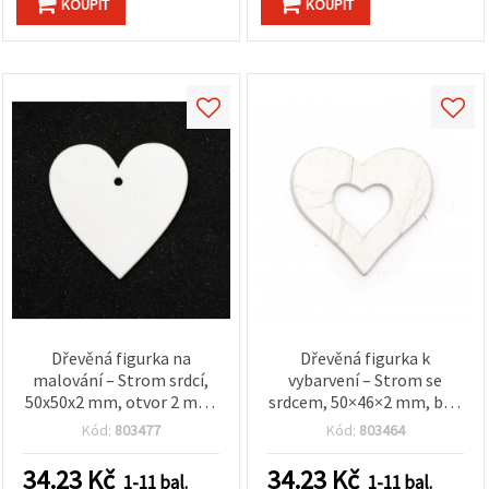
KOUPIT
KOUPIT
Dřevěná figurka na
Dřevěná figurka k
malování – Strom srdcí,
vybarvení – Strom se
50x50x2 mm, otvor 2 mm,
srdcem, 50×46×2 mm, bílá
bílá, 6 ks
– 6 ks
Kód:
803477
Kód:
803464
34.23
Kč
34.23
Kč
1-11 bal.
1-11 bal.