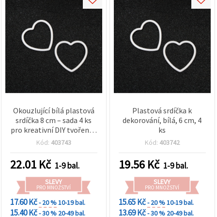
Okouzlující bílá plastová
Plastová srdíčka k
srdíčka 8 cm – sada 4 ks
dekorování, bílá, 6 cm, 4
pro kreativní DIY tvoření a
ks
sváteční dekorace
Kód:
403743
Kód:
403742
22.01
Kč
19.56
Kč
1-9 bal.
1-9 bal.
SLEVY
SLEVY
PRO MNOŽSTVÍ
PRO MNOŽSTVÍ
17.60 Kč
15.65 Kč
- 20 %
10-19 bal.
- 20 %
10-19 bal.
15.40 Kč
13.69 Kč
- 30 %
20-49 bal.
- 30 %
20-49 bal.