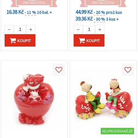
PRO MNOŽSTVÍ
PRO MNOŽSTVÍ
16.38 Kč
44.99 Kč
- 11 %
10 bal. +
- 20 %
pro2 kus
39.36 Kč
- 30 %
3 kus +
KOUPIT
KOUPIT
NEJPRODÁVANĚJŠÍ