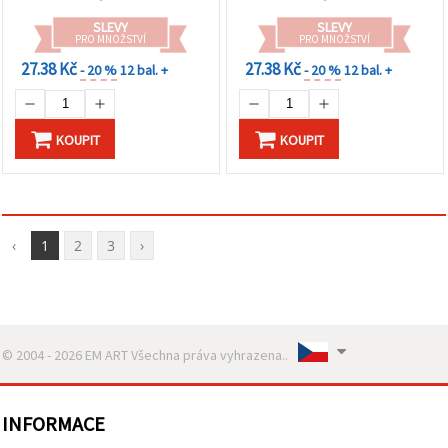
SLEVY
SLEVY
PRO MNOŽSTVÍ
PRO MNOŽSTVÍ
27.38 Kč
27.38 Kč
- 20 %
12 bal. +
- 20 %
12 bal. +
KOUPIT
KOUPIT
‹
1
2
3
›
© 2004 - 2026 EM ART Všechna práva vyhrazena..
INFORMACE