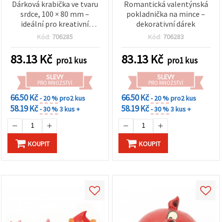
Dárková krabička ve tvaru
Romantická valentýnská
srdce, 100 × 80 mm –
pokladnička na mince –
ideální pro kreativní
dekorativní dárek
valentýnské tvoření
Kód:
706285
Kód:
706283
83.13
Kč
83.13
Kč
pro1 kus
pro1 kus
SLEVY
SLEVY
PRO MNOŽSTVÍ
PRO MNOŽSTVÍ
66.50 Kč
66.50 Kč
- 20 %
pro2 kus
- 20 %
pro2 kus
58.19 Kč
58.19 Kč
- 30 %
3 kus +
- 30 %
3 kus +
KOUPIT
KOUPIT