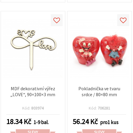
MDF dekorativní výřez
Pokladnička ve tvaru
„LOVE“, 90×100×3 mm
srdce / 80×80 mm
Kód:
803974
Kód:
706281
18.34
Kč
56.24
Kč
1-9 bal.
pro1 kus
SLEVY
SLEVY