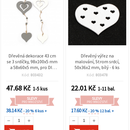
Dřevěná dekorace 43 cm
Dřevěný výřez na
se 3 srdíčky, 98x100x5 mm
malování, Strom srdcí,
a 58x60x5 mm, pro DIY
50x36x2 mm, bílý - 6 ks
hobby tvoření - 1 ks
Kód:
803432
Kód:
803478
47.68
Kč
22.01
Kč
1-5 kus
1-11 bal.
SLEVY
SLEVY
PRO MNOŽSTVÍ
PRO MNOŽSTVÍ
38.14 Kč
17.60 Kč
- 20 %
6 kus +
- 20 %
12 bal. +