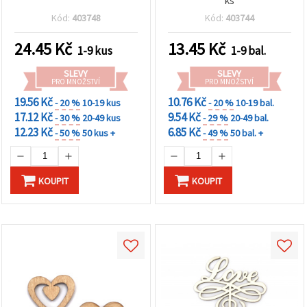
Kód:
403748
Kód:
403744
24.45
Kč
13.45
Kč
1-9 kus
1-9 bal.
SLEVY
SLEVY
PRO MNOŽSTVÍ
PRO MNOŽSTVÍ
19.56 Kč
10.76 Kč
- 20 %
10-19 kus
- 20 %
10-19 bal.
17.12 Kč
9.54 Kč
- 30 %
20-49 kus
- 29 %
20-49 bal.
12.23 Kč
6.85 Kč
- 50 %
50 kus +
- 49 %
50 bal. +
KOUPIT
KOUPIT