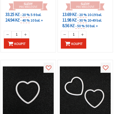
na tlačítko
SLEVY
SLEVY
"Uložit"
PRO MNOŽSTVÍ
PRO MNOŽSTVÍ
33.25 Kč
13.69 Kč
- 20 %
5-9 bal.
- 20 %
10-19 bal.
Přijmout
24.94 Kč
11.98 Kč
- 40 %
10 bal. +
- 30 %
20-49 bal.
vše
8.56 Kč
- 50 %
50 bal. +
Nastavení
KOUPIT
KOUPIT