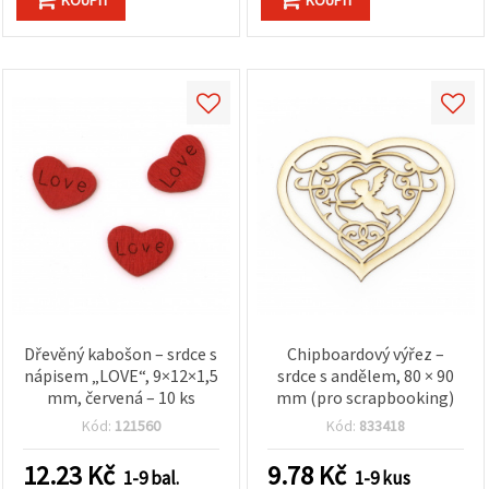
Dřevěný kabošon – srdce s
Chipboardový výřez –
nápisem „LOVE“, 9×12×1,5
srdce s andělem, 80 × 90
mm, červená – 10 ks
mm (pro scrapbooking)
Kód:
121560
Kód:
833418
12.23
Kč
9.78
Kč
1-9 bal.
1-9 kus