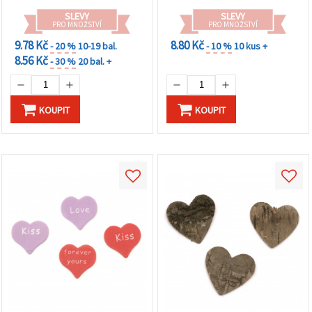
SLEVY
SLEVY
PRO MNOŽSTVÍ
PRO MNOŽSTVÍ
9.78 Kč
8.80 Kč
- 20 %
10-19 bal.
- 10 %
10 kus +
8.56 Kč
- 30 %
20 bal. +
KOUPIT
KOUPIT