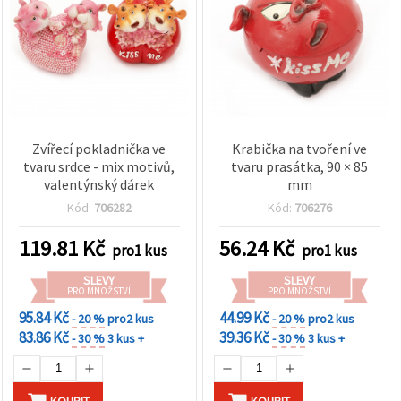
Zvířecí pokladnička ve
Krabička na tvoření ve
tvaru srdce - mix motivů,
tvaru prasátka, 90 × 85
valentýnský dárek
mm
Kód:
706282
Kód:
706276
119.81
Kč
56.24
Kč
pro1 kus
pro1 kus
SLEVY
SLEVY
PRO MNOŽSTVÍ
PRO MNOŽSTVÍ
95.84 Kč
44.99 Kč
- 20 %
pro2 kus
- 20 %
pro2 kus
83.86 Kč
39.36 Kč
- 30 %
3 kus +
- 30 %
3 kus +
KOUPIT
KOUPIT