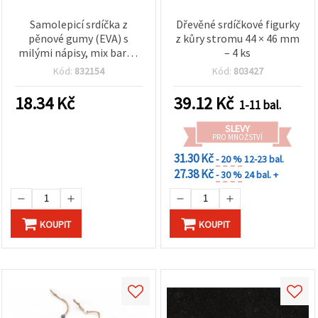
Samolepicí srdíčka z
Dřevěné srdíčkové figurky
pěnové gumy (EVA) s
z kůry stromu 44 × 46 mm
milými nápisy, mix barev,
– 4 ks
28–30 mm – 10 ks, pro
Kód:
832154
Kód:
803427
kreativní tvoření,
přáníčka, DIY a sváteční
18.34
Kč
39.12
Kč
1-11 bal.
dekorace
SLEVY
PRO MNOŽSTVÍ
31.30 Kč
- 20 %
12-23 bal.
27.38 Kč
- 30 %
24 bal. +
KOUPIT
KOUPIT