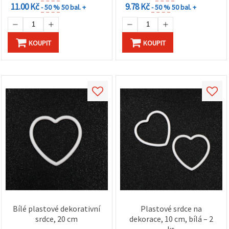
11.00 Kč
9.78 Kč
- 50 %
50 bal. +
- 50 %
50 bal. +
KOUPIT
KOUPIT
Bílé plastové dekorativní
Plastové srdce na
srdce, 20 cm
dekorace, 10 cm, bílá – 2
ks