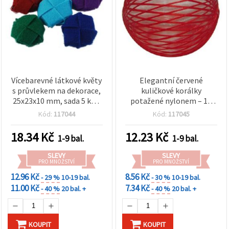
Vícebarevné látkové květy
Elegantní červené
s průvlekem na dekorace,
kuličkové korálky
25x23x10 mm, sada 5 ks –
potažené nylonem – 16
ideální na doplňky a
mm, otvor 2 mm, balení 5
Kód:
117044
Kód:
117045
šperky, mix barev
ks, ideální na výrazné
náhrdelníky, náramky a
18.34
Kč
12.23
Kč
1-9 bal.
1-9 bal.
náušnice
SLEVY
SLEVY
PRO MNOŽSTVÍ
PRO MNOŽSTVÍ
12.96 Kč
8.56 Kč
- 29 %
10-19 bal.
- 30 %
10-19 bal.
11.00 Kč
7.34 Kč
- 40 %
20 bal. +
- 40 %
20 bal. +
KOUPIT
KOUPIT