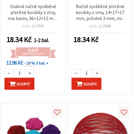
Oválné ručně vyráběné
Ručně vyráběné plstěné
plstěné korálky z vlny,
korálky z vlny, 14×17×17
mix barev, 36×12×12 mm,
mm, průvlek 3 mm, mix
průvlek: 4 mm – 5 ks
barev – 5 ks
Kód:
117047
Kód:
117048
18.34
Kč
18.34
Kč
1-2 bal.
SLEVY
PRO MNOŽSTVÍ
12.96 Kč
- 29 %
3 bal. +
KOUPIT
KOUPIT