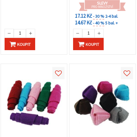
SLEVY
PRO MNOŽSTVÍ
17.12 Kč
- 30 %
2-4 bal.
14.67 Kč
- 40 %
5 bal. +
KOUPIT
KOUPIT