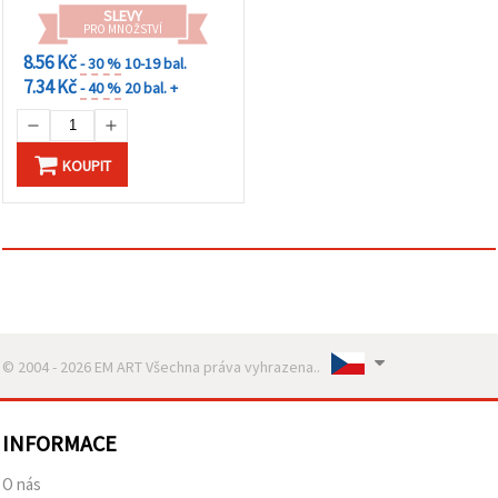
SLEVY
PRO MNOŽSTVÍ
8.56 Kč
- 30 %
10-19 bal.
7.34 Kč
- 40 %
20 bal. +
KOUPIT
© 2004 - 2026 EM ART Všechna práva vyhrazena..
INFORMACE
O nás