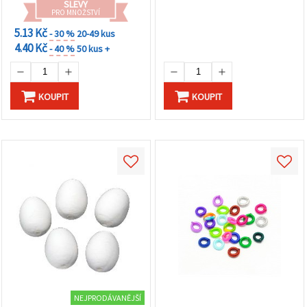
na tlačítko
SLEVY
"Uložit"
PRO MNOŽSTVÍ
5.13 Kč
- 30 %
20-49 kus
4.40 Kč
Přijmout
- 40 %
50 kus +
vše
Nastavení
KOUPIT
KOUPIT
NEJPRODÁVANĚJŠÍ