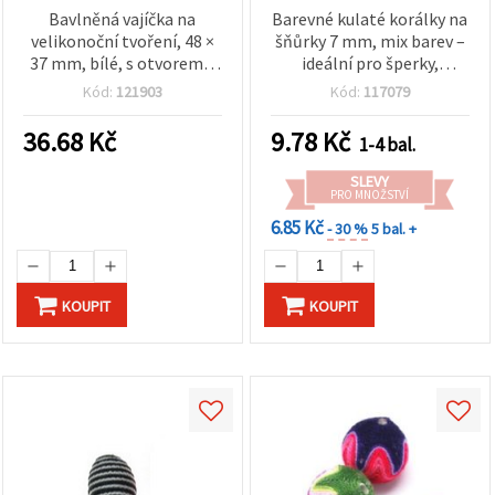
Bavlněná vajíčka na
Barevné kulaté korálky na
velikonoční tvoření, 48 ×
šňůrky 7 mm, mix barev –
37 mm, bílé, s otvorem 6
ideální pro šperky,
mm – balení 5 ks
kreativní tvoření a DIY
Kód:
121903
Kód:
117079
projekty – sada 10 ks
36.68
Kč
9.78
Kč
1-4 bal.
SLEVY
PRO MNOŽSTVÍ
6.85 Kč
- 30 %
5 bal. +
KOUPIT
KOUPIT