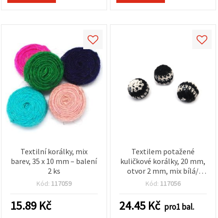
Textilní korálky, mix
Textilem potažené
barev, 35 x 10 mm – balení
kuličkové korálky, 20 mm,
2 ks
otvor 2 mm, mix bílá/
černá, 5 ks
Kód:
117059
Kód:
117056
15.89
Kč
24.45
Kč
pro1 bal.