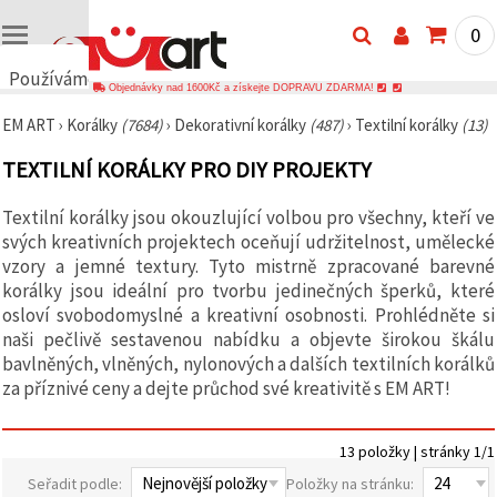
0
Používáme
Objednávky nad 1600Kč a získejte DOPRAVU ZDARMA!
cookies
EM ART
›
Korálky
(7684)
›
Dekorativní korálky
(487)
›
Textilní korálky
(13)
🍪
Používáme
TEXTILNÍ KORÁLKY PRO DIY PROJEKTY
cookies a
podobné
technologie,
Textilní korálky jsou okouzlující volbou pro všechny, kteří ve
abychom
svých kreativních projektech oceňují udržitelnost, umělecké
zajistili
správné
vzory a jemné textury. Tyto mistrně zpracované barevné
fungování
korálky jsou ideální pro tvorbu jedinečných šperků, které
webu,
zlepšili vaše
osloví svobodomyslné a kreativní osobnosti. Prohlédněte si
prostředí
naši pečlivě sestavenou nabídku a objevte širokou škálu
při jeho
bavlněných, vlněných, nylonových a dalších textilních korálků
používání a
s vaším
za příznivé ceny a dejte průchod své kreativitě s EM ART!
souhlasem
analyzovali
návštěvnost
13 položky | stránky 1/1
a
zobrazovali
Seřadit podle:
Položky na stránku:
relevantnější