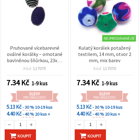
NEJPRODÁVANĚJŠÍ
Pruhované vícebarevné
Kulatý korálek potažený
oválné korálky – omotané
textilem, 14 mm, otvor 2
bavlněnou šňůrkou, 23x16
mm, mix barev
mm, průvlek 4 mm, mix
Kód:
117075
Kód:
117070
7.34
Kč
7.34
Kč
1-9 kus
1-9 kus
SLEVY
SLEVY
PRO MNOŽSTVÍ
PRO MNOŽSTVÍ
5.13 Kč
5.13 Kč
- 30 %
10-19 kus
- 30 %
10-19 kus
4.40 Kč
4.40 Kč
- 40 %
20 kus +
- 40 %
20 kus +
KOUPIT
KOUPIT