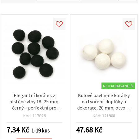
obsah a
reklamu, a
to i s
pomocí
našich
partnerů
pro
analýzu a
marketing.
Můžete
souhlasit s
použitím
všech
cookies
kliknutím
na
"Přijmout
NEJPRODÁVANĚJŠÍ
vše!" Nebo
můžete
Elegantní korálek z
Kulové bavlněné korálky
uvést své
plstěné vlny 18–25 mm,
na tvoření, doplňky a
preference v
černý – perfektní pro
dekorace, 20 mm, otvor 4
Nastavení
šperky, tvoření, dekorace
mm, bílé – 25 ks
výběrem
Kód:
117026
Kód:
121908
daného
a DIY projekty – 1 ks
typu
7.34
Kč
47.68
Kč
cookies a
1-19 kus
kliknutím