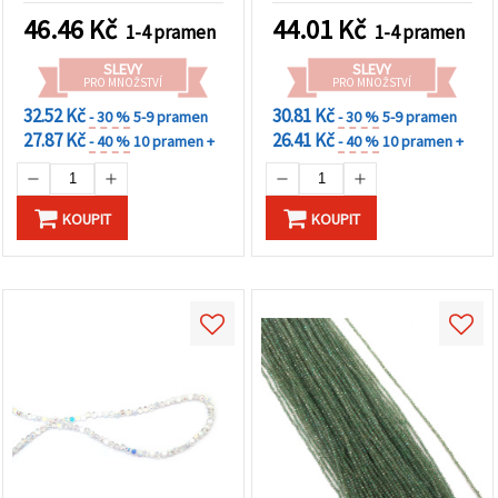
na tlačítko
povrch, mix ~75 ks
duhové s třpytivým AB
"Uložit"
46.46
Kč
44.01
Kč
1-4 pramen
1-4 pramen
efektem, mix ~220 ks
SLEVY
SLEVY
Přijmout
PRO MNOŽSTVÍ
PRO MNOŽSTVÍ
vše
32.52 Kč
30.81 Kč
- 30 %
5-9 pramen
- 30 %
5-9 pramen
27.87 Kč
26.41 Kč
- 40 %
10 pramen +
- 40 %
10 pramen +
Nastavení
KOUPIT
KOUPIT