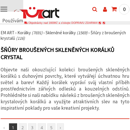
0
Používáme
Objednávky nad 1600Kč a získejte DOPRAVU ZDARMA!
cookies
EM ART
›
Korálky
(7691)
›
Skleněné korálky
(1569)
›
Šňůry z broušených
🍪
krystalů
(116)
Používáme
cookies a
ŠŇŮRY BROUŠENÝCH SKLENĚNÝCH KORÁLKŮ
podobné
technologie,
CRYSTAL
abychom
zajistili
správné
Objevte naši okouzlující kolekci broušených skleněných
fungování
korálků s duhovými povrchy, které vytvářejí úchvatnou hru
webu,
zlepšili vaše
světel a barev! Každý korálek vypráví svůj vlastní příběh
prostředí
prostřednictvím zářivých odlesků a kouzelných odstínů.
při jeho
Prohlédněte si naši nabídku návleků z broušených skleněných
používání a
s vaším
krystalových korálků a využijte atraktivních slev na tyto
souhlasem
inspirativní poklady pro vaše kreativní projekty.
analyzovali
návštěvnost
a
zobrazovali
‹
1
2
3
4
5
›
relevantnější