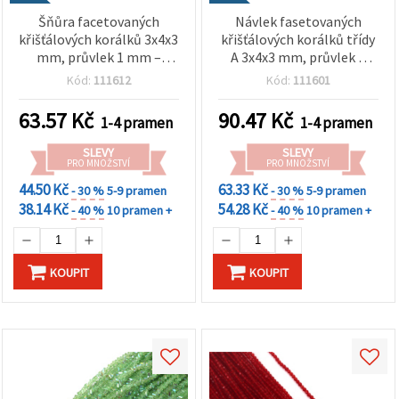
Šňůra facetovaných
Návlek fasetovaných
křišťálových korálků 3x4x3
křišťálových korálků třídy
mm, průvlek 1 mm –
A 3x4x3 mm, průvlek 1
jemné transparentní
mm – brilantní
Kód:
111612
Kód:
111601
světle modré duhové s
transparentní bílá duhová
třpytivým AB efektem
s třpytivým AB efektem
63.57
Kč
90.47
Kč
1-4 pramen
1-4 pramen
~130 ks
(Aurora Borealis), cca 130
ks
SLEVY
SLEVY
PRO MNOŽSTVÍ
PRO MNOŽSTVÍ
44.50 Kč
63.33 Kč
- 30 %
5-9 pramen
- 30 %
5-9 pramen
38.14 Kč
54.28 Kč
- 40 %
10 pramen +
- 40 %
10 pramen +
KOUPIT
KOUPIT