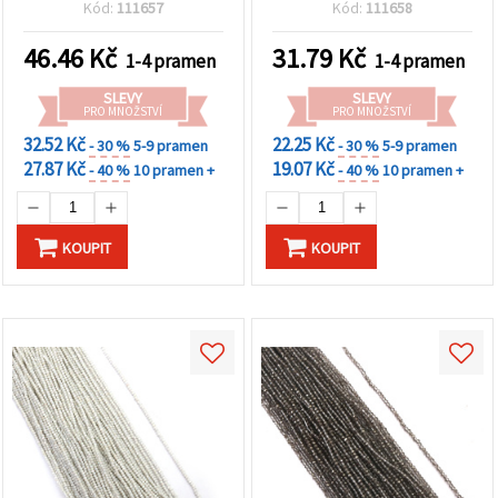
1 mm – galvanizovaná
průvlek 0,6 mm –
Kód:
111657
Kód:
111658
černá a zlatá barva,
elegantní transparentní
leštěný metalický finish,
bílá s luminiscenčním
46.46
Kč
31.79
Kč
1-4 pramen
1-4 pramen
mix ~75 ks
leskem ~200 ks
SLEVY
SLEVY
PRO MNOŽSTVÍ
PRO MNOŽSTVÍ
32.52 Kč
22.25 Kč
- 30 %
5-9 pramen
- 30 %
5-9 pramen
27.87 Kč
19.07 Kč
- 40 %
10 pramen +
- 40 %
10 pramen +
KOUPIT
KOUPIT