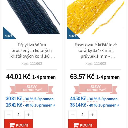
NOVÝ
NOVÝ
Třpytivá šňůra
Fasetované křišťálové
broušených kulatých
korálky 3x4x3 mm,
křišťálových korálků 2
průvlek 1 mm –
mm, průvlek 0,6 mm –
transparentní žluté
Kód:
111662
Kód:
111602
transparentní modrá
duhové s AB pokovem,
duhová s třpytivým AB
šňůra cca 138 ks
44.01
Kč
63.57
Kč
1-4 pramen
1-4 pramen
pokovem ~200 ks
SLEVY
SLEVY
PRO MNOŽSTVÍ
PRO MNOŽSTVÍ
30.81 Kč
44.50 Kč
- 30 %
5-9 pramen
- 30 %
5-9 pramen
26.41 Kč
38.14 Kč
- 40 %
10 pramen +
- 40 %
10 pramen +
KOUPIT
KOUPIT