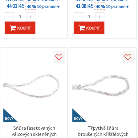
44.01 Kč
41.08 Kč
- 40 %
10 pramen +
- 40 %
10 pramen +
KOUPIT
KOUPIT
NOVÝ
NOVÝ
Šňůra fasetovaných
Třpytivá šňůra
válcových skleněných
broušených křišťálových