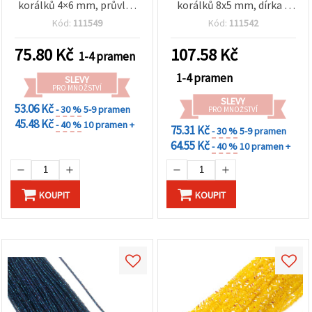
korálků 4×6 mm, průvlek
korálků 8x5 mm, dírka 1
1 mm – transparentní bílá
mm – elegantní
Kód:
111549
Kód:
111542
duhová s třpytivým AB
průhledná bílá s duhovým
efektem, cca 80 ks, mix
AB pokovem ~100 ks
75.80
Kč
107.58
Kč
1-4 pramen
1-4 pramen
SLEVY
PRO MNOŽSTVÍ
SLEVY
53.06 Kč
- 30 %
5-9 pramen
PRO MNOŽSTVÍ
45.48 Kč
- 40 %
10 pramen +
75.31 Kč
- 30 %
5-9 pramen
64.55 Kč
- 40 %
10 pramen +
KOUPIT
KOUPIT