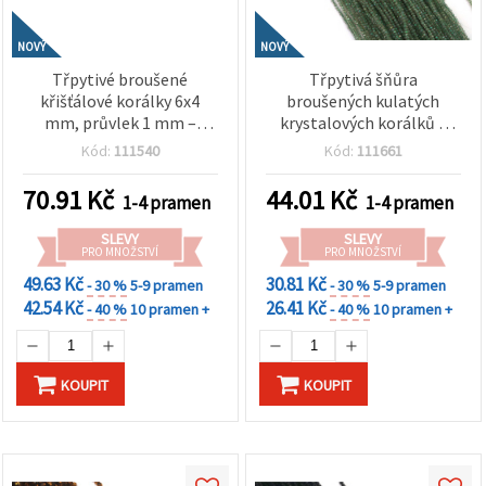
NOVÝ
NOVÝ
Třpytivé broušené
Třpytivá šňůra
křišťálové korálky 6x4
broušených kulatých
mm, průvlek 1 mm –
krystalových korálků 2
elegantní transparentní
mm, dírka 0,6 mm –
Kód:
111540
Kód:
111661
bílá s AB pokovem ~100 ks
transparentní bílá duhová
s AB efektem ~220 ks
70.91
Kč
44.01
Kč
1-4 pramen
1-4 pramen
SLEVY
SLEVY
PRO MNOŽSTVÍ
PRO MNOŽSTVÍ
49.63 Kč
30.81 Kč
- 30 %
5-9 pramen
- 30 %
5-9 pramen
42.54 Kč
26.41 Kč
- 40 %
10 pramen +
- 40 %
10 pramen +
KOUPIT
KOUPIT