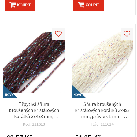
KOUPIT
KOUPIT
NOVÝ
NOVÝ
Třpytivá šňůra
Šňůra broušených
broušených křišťálových
křišťálových korálků 3x4x3
korálků 3x4x3 mm,
mm, průvlek 1 mm –
průvlek 1 mm – elegantní
elegantní transparentní
Kód:
111613
Kód:
111614
průhledná fialová duhová
bílá duhová s třpytivým
s AB efektem ~130 ks
AB efektem, cca 130 ks