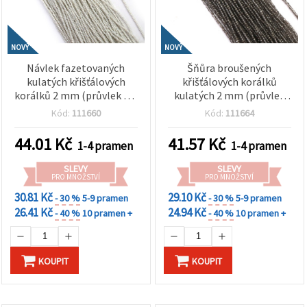
NOVÝ
NOVÝ
Návlek fazetovaných
Šňůra broušených
kulatých křišťálových
křišťálových korálků
korálků 2 mm (průvlek 0,6
kulatých 2 mm (průvlek
mm) – hladké
0,6 mm) – transparentní
Kód:
111660
Kód:
111664
neprůhledné bílé duhové s
galvanizovaná šedá s
třpytivým AB efektem,
metalickým leskem ~200
44.01
Kč
41.57
Kč
1-4 pramen
1-4 pramen
mix ~220 ks
ks
SLEVY
SLEVY
PRO MNOŽSTVÍ
PRO MNOŽSTVÍ
30.81 Kč
29.10 Kč
- 30 %
5-9 pramen
- 30 %
5-9 pramen
26.41 Kč
24.94 Kč
- 40 %
10 pramen +
- 40 %
10 pramen +
KOUPIT
KOUPIT