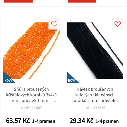
NOVÝ
NOVÝ
Šňůra broušených
Návlek broušených
křišťálových korálků 3x4x3
kulatých skleněných
mm, průvlek 1 mm –
korálků 2 mm, průvlek 1
zářivá transparentní
mm – hluboká
Kód:
111603
Kód:
111619
oranžová duhová s
transparentní indigo s
třpytivým AB pokovem
výrazným leskem ~190 ks
63.57
Kč
29.34
Kč
1-4 pramen
1-4 pramen
~130 ks