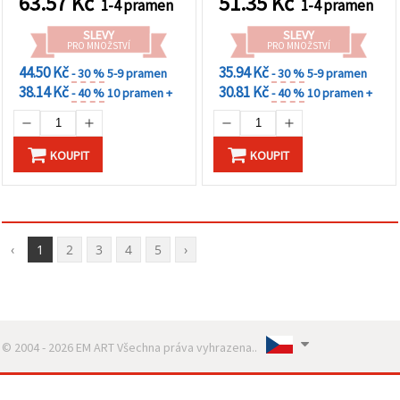
63.57
Kč
51.35
Kč
1-4 pramen
1-4 pramen
SLEVY
SLEVY
PRO MNOŽSTVÍ
PRO MNOŽSTVÍ
44.50 Kč
35.94 Kč
- 30 %
5-9 pramen
- 30 %
5-9 pramen
38.14 Kč
30.81 Kč
- 40 %
10 pramen +
- 40 %
10 pramen +
KOUPIT
KOUPIT
‹
1
2
3
4
5
›
© 2004 - 2026 EM ART Všechna práva vyhrazena..