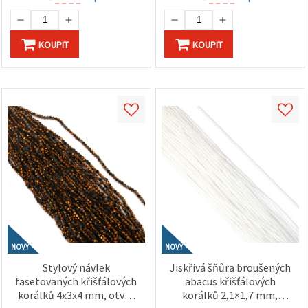
KOUPIT
KOUPIT
NOVÝ
NOVÝ
Stylový návlek
Jiskřivá šňůra broušených
fasetovaných křišťálových
abacus křišťálových
korálků 4x3x4 mm, otvor
korálků 2,1×1,7 mm,