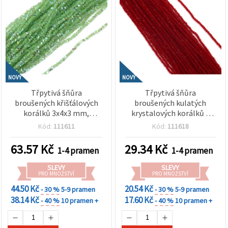
NOVÝ
NOVÝ
Třpytivá šňůra
Třpytivá šňůra
broušených křišťálových
broušených kulatých
korálků 3x4x3 mm,
krystalových korálků s
průvlek 1 mm – svěže
fazetami, dírka 2 mm / 1
Kód:
111611
Kód:
111618
transparentní světle
mm – jasně transparentní
zelená s duhovým AB
červená s živým leskem,
63.57
Kč
29.34
Kč
1-4 pramen
1-4 pramen
efektem ~130 ks
cca 180 ks
SLEVY
SLEVY
PRO MNOŽSTVÍ
PRO MNOŽSTVÍ
44.50 Kč
20.54 Kč
- 30 %
5-9 pramen
- 30 %
5-9 pramen
38.14 Kč
17.60 Kč
- 40 %
10 pramen +
- 40 %
10 pramen +