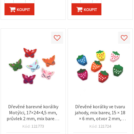
KOUPIT
KOUPIT
Dřevěné barevné korálky
Dřevěné korálky ve tvaru
Motýlci, 17×24×4,5 mm,
jahody, mix barev, 15 × 18
průvlek 2 mm, mix barev –
× 6 mm, otvor 2 mm,
10 ks
balení 10 ks – na výrobu
Kód:
121773
Kód:
121724
šperků, náramků,