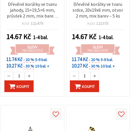
Dřevěné korálky ve tvaru
Dřevěné korálky ve tvaru
jahody, 15×19,5×6 mm,
srdce, 20x19x6 mm, otvor
průvlek 2 mm, mix barev -
2 mm, mix barev – 5 ks
10 ks
Kód:
121479
Kód:
121375
14.67
Kč
14.67
Kč
1-4 bal.
1-4 bal.
SLEVY
SLEVY
PRO MNOŽSTVÍ
PRO MNOŽSTVÍ
11.74 Kč
11.74 Kč
- 20 %
5-9 bal.
- 20 %
5-9 bal.
10.27 Kč
10.27 Kč
- 30 %
10 bal. +
- 30 %
10 bal. +
KOUPIT
KOUPIT