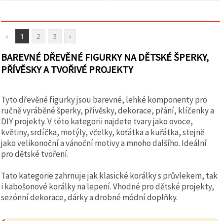
‹
1
2
3
›
BAREVNÉ DŘEVĚNÉ FIGURKY NA DĚTSKÉ ŠPERKY,
PŘÍVĚSKY A TVOŘIVÉ PROJEKTY
Tyto dřevěné figurky jsou barevné, lehké komponenty pro
ručně vyráběné šperky, přívěsky, dekorace, přání, klíčenky a
DIY projekty. V této kategorii najdete tvary jako ovoce,
květiny, srdíčka, motýly, včelky, koťátka a kuřátka, stejně
jako velikonoční a vánoční motivy a mnoho dalšího. Ideální
pro dětské tvoření.
Tato kategorie zahrnuje jak klasické korálky s průvlekem, tak
i kabošonové korálky na lepení. Vhodné pro dětské projekty,
sezónní dekorace, dárky a drobné módní doplňky.