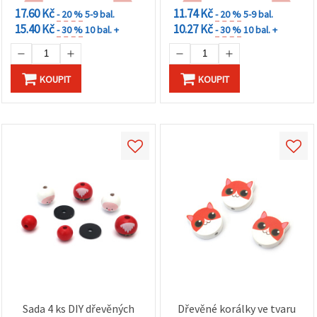
na tlačítko
17.60 Kč
11.74 Kč
"Uložit"
- 20 %
5-9 bal.
- 20 %
5-9 bal.
15.40 Kč
10.27 Kč
- 30 %
10 bal. +
- 30 %
10 bal. +
Přijmout
vše
KOUPIT
KOUPIT
Nastavení
Sada 4 ks DIY dřevěných
Dřevěné korálky ve tvaru