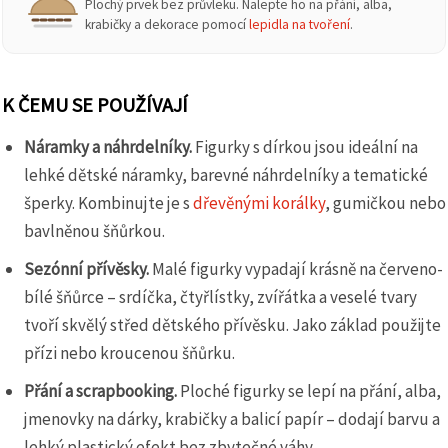
Plochý prvek bez průvleku. Nalepte ho na přání, alba,
krabičky a dekorace pomocí
lepidla na tvoření
.
K ČEMU SE POUŽÍVAJÍ
Náramky a náhrdelníky.
Figurky s dírkou jsou ideální na
lehké dětské náramky, barevné náhrdelníky a tematické
šperky. Kombinujte je s
dřevěnými korálky
, gumičkou nebo
bavlněnou šňůrkou.
Sezónní přívěsky.
Malé figurky vypadají krásně na červeno-
bílé šňůrce – srdíčka, čtyřlístky, zvířátka a veselé tvary
tvoří skvělý střed dětského přívěsku. Jako základ použijte
přízi nebo kroucenou šňůrku.
Přání a scrapbooking.
Ploché figurky se lepí na přání, alba,
jmenovky na dárky, krabičky a balicí papír – dodají barvu a
lehký plastický efekt bez zbytečné váhy.