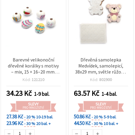
Barevné velikonoční
Dřevěná samolepka
dřevěné korálky s motivy
Medvídek, samolepicí,
– mix, 15 × 16–20 mm,
38x29 mm, světle růžová,
otvor 2–4 mm, sada 10 ks
10 ks
Kód:
121210
Kód:
802900
pro šperky, dekorace,
náramky, náhrdelníky,
34.23
Kč
63.57
Kč
1-9 bal.
1-4 bal.
macramé a scrapbooking
SLEVY
SLEVY
PRO MNOŽSTVÍ
PRO MNOŽSTVÍ
27.38 Kč
50.86 Kč
- 20 %
10-19 bal.
- 20 %
5-9 bal.
23.96 Kč
44.50 Kč
- 30 %
20 bal. +
- 30 %
10 bal. +