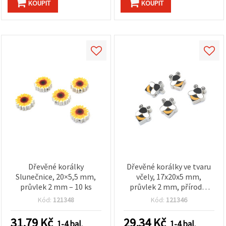
KOUPIT
KOUPIT
Dřevěné korálky
Dřevěné korálky ve tvaru
Slunečnice, 20×5,5 mm,
včely, 17x20x5 mm,
průvlek 2 mm – 10 ks
průvlek 2 mm, přírodní
barva dřeva – 10 ks
Kód:
121348
Kód:
121346
31.79
Kč
29.34
Kč
1-4 bal.
1-4 bal.