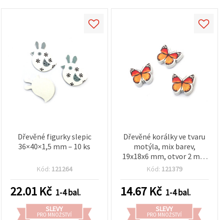
obsah a
reklamu, a
to i s
pomocí
našich
partnerů
pro
analýzu a
marketing.
Můžete
souhlasit s
použitím
všech
cookies
kliknutím
na
"Přijmout
Dřevěné figurky slepic
Dřevěné korálky ve tvaru
vše!" Nebo
36×40×1,5 mm – 10 ks
motýla, mix barev,
můžete
19x18x6 mm, otvor 2 mm
uvést své
– sada 5 ks, na šperky,
preference v
Kód:
121264
Kód:
121379
Nastavení
dekorace a kreativní
výběrem
tvoření
22.01
Kč
14.67
Kč
daného
1-4 bal.
1-4 bal.
typu
cookies a
SLEVY
SLEVY
kliknutím
PRO MNOŽSTVÍ
PRO MNOŽSTVÍ