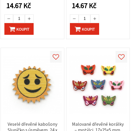
náhrdelníků, dekorace a
14.67
Kč
14.67
Kč
dětské tvoření
KOUPIT
KOUPIT
Veselé dřevěné kabošony
Malované dřevěné korálky
Sluníčko s úsměvem, 24 x
– motýlci, 17x25x5 mm,