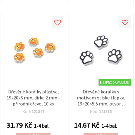
NEJPRODÁVANĚJŠÍ
Dřevěné korálky plástve,
Dřevěné korálky s
19x20x6 mm, dírka 2 mm -
motivem otisku tlapky,
přírodní dřevo, 10 ks
19×20×5,5 mm, otvor 2
mm, bílá a černá – 5 ks
Kód:
121347
Kód:
121383
31.79
Kč
14.67
Kč
1-4 bal.
1-4 bal.