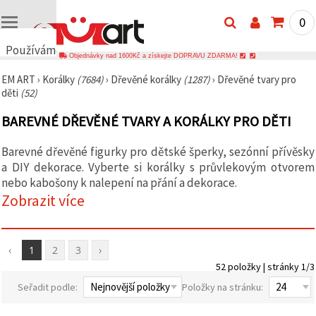
0
Používáme
Objednávky nad 1600Kč a získejte DOPRAVU ZDARMA!
cookies
EM ART
›
Korálky
(7684)
›
Dřevěné korálky
(1287)
›
Dřevěné tvary pro
🍪
děti
(52)
Používáme
cookies a
BAREVNÉ DŘEVĚNÉ TVARY A KORÁLKY PRO DĚTI
podobné
technologie,
abychom
Barevné dřevěné figurky pro dětské šperky, sezónní přívěsky
zajistili
správné
a DIY dekorace. Vyberte si korálky s průvlekovým otvorem
fungování
nebo kabošony k nalepení na přání a dekorace.
webu,
Zobrazit více
zlepšili vaše
prostředí
při jeho
používání a
s vaším
‹
1
2
3
›
souhlasem
analyzovali
52 položky | stránky 1/3
návštěvnost
Seřadit podle:
Položky na stránku:
a
zobrazovali
relevantnější