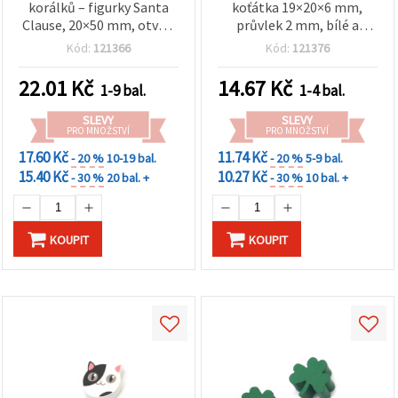
korálků – figurky Santa
koťátka 19×20×6 mm,
Clause, 20×50 mm, otvor:
průvlek 2 mm, bílé a
4 mm – balení 2 sad
oranžové, sada 5 ks – pro
Kód:
121366
Kód:
121376
výrobu šperků, náramků,
náhrdelníků a DIY
22.01
Kč
14.67
Kč
1-9 bal.
1-4 bal.
dekorací
SLEVY
SLEVY
PRO MNOŽSTVÍ
PRO MNOŽSTVÍ
17.60 Kč
11.74 Kč
- 20 %
10-19 bal.
- 20 %
5-9 bal.
15.40 Kč
10.27 Kč
- 30 %
20 bal. +
- 30 %
10 bal. +
KOUPIT
KOUPIT