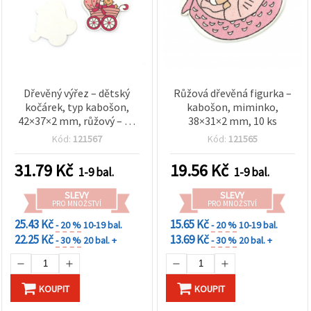
Dřevěný výřez – dětský
Růžová dřevěná figurka –
kočárek, typ kabošon,
kabošon, miminko,
42×37×2 mm, růžový – 10
38×31×2 mm, 10 ks
ks
Kód:
121567
Kód:
121565
31.79
Kč
19.56
Kč
1-9 bal.
1-9 bal.
SLEVY
SLEVY
PRO MNOŽSTVÍ
PRO MNOŽSTVÍ
25.43 Kč
15.65 Kč
- 20 %
10-19 bal.
- 20 %
10-19 bal.
22.25 Kč
13.69 Kč
- 30 %
20 bal. +
- 30 %
20 bal. +
KOUPIT
KOUPIT