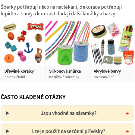
Šperky potřebují něco na navlékání, dekorace potřebují
lepidlo a barvy a kontrast dodají další korálky a barvy:
Dřevěné korálky
Silikonová šňůrka
Akrylové barvy
na navlékání
na dětské náramky
na malování
ČASTO KLADENÉ OTÁZKY
+
Jsou vhodné na náramky?
+
Lze je použít na sezónní přívěsky?