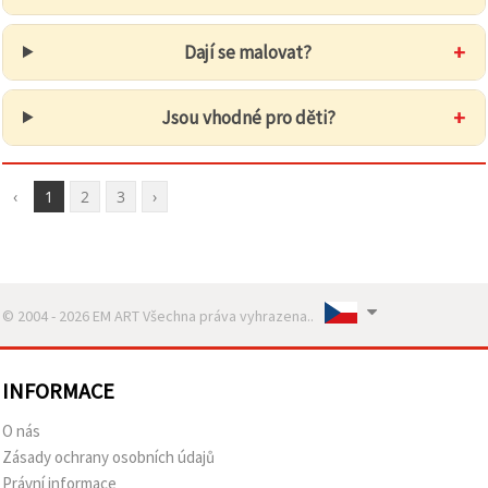
+
Dají se malovat?
+
Jsou vhodné pro děti?
‹
1
2
3
›
© 2004 - 2026 EM ART Všechna práva vyhrazena..
INFORMACE
O nás
Zásady ochrany osobních údajů
Právní informace