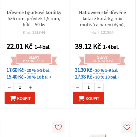
Dřevěné figurkové korálky
Halloweenské dřevěné
5×6 mm, průvlek 1,5 mm,
kulaté korálky, mix
bílé – 50 ks
motivů a barev (dýně,
pavučina, strašidelné
Kód:
121344
Kód:
121204
obličeje), 15–18 × 16–25
mm, otvor 4 mm – 10 ks
22.01
Kč
39.12
Kč
1-4 bal.
1-4 bal.
SLEVY
SLEVY
PRO MNOŽSTVÍ
PRO MNOŽSTVÍ
17.60 Kč
31.30 Kč
- 20 %
5-9 bal.
- 20 %
5-9 bal.
15.40 Kč
27.38 Kč
- 30 %
10 bal. +
- 30 %
10 bal. +
KOUPIT
KOUPIT