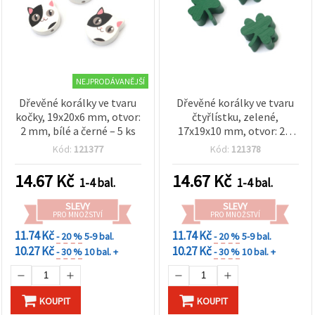
NEJPRODÁVANĚJŠÍ
Dřevěné korálky ve tvaru
Dřevěné korálky ve tvaru
kočky, 19x20x6 mm, otvor:
čtyřlístku, zelené,
2 mm, bílé a černé – 5 ks
17x19x10 mm, otvor: 2,5
mm – 5 ks
Kód:
121377
Kód:
121378
14.67
Kč
14.67
Kč
1-4 bal.
1-4 bal.
SLEVY
SLEVY
PRO MNOŽSTVÍ
PRO MNOŽSTVÍ
11.74 Kč
11.74 Kč
- 20 %
5-9 bal.
- 20 %
5-9 bal.
10.27 Kč
10.27 Kč
- 30 %
10 bal. +
- 30 %
10 bal. +
KOUPIT
KOUPIT