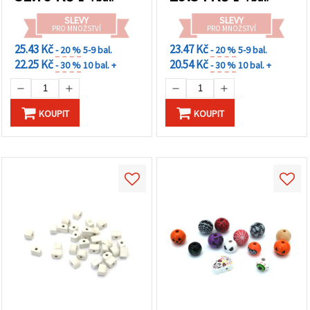
SLEVY
SLEVY
PRO MNOŽSTVÍ
PRO MNOŽSTVÍ
25.43 Kč
23.47 Kč
- 20 %
5-9 bal.
- 20 %
5-9 bal.
22.25 Kč
20.54 Kč
- 30 %
10 bal. +
- 30 %
10 bal. +
KOUPIT
KOUPIT