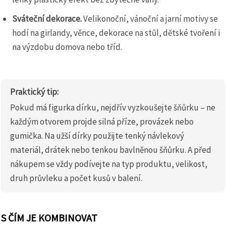
Sváteční dekorace.
Velikonoční, vánoční a jarní motivy se
hodí na girlandy, věnce, dekorace na stůl, dětské tvoření i
na výzdobu domova nebo tříd.
Praktický tip:
Pokud má figurka dírku, nejdřív vyzkoušejte šňůrku – ne
každým otvorem projde silná příze, provázek nebo
gumička. Na užší dírky použijte tenký návlekový
materiál, drátek nebo tenkou bavlněnou šňůrku. A před
nákupem se vždy podívejte na typ produktu, velikost,
druh průvleku a počet kusů v balení.
S ČÍM JE KOMBINOVAT