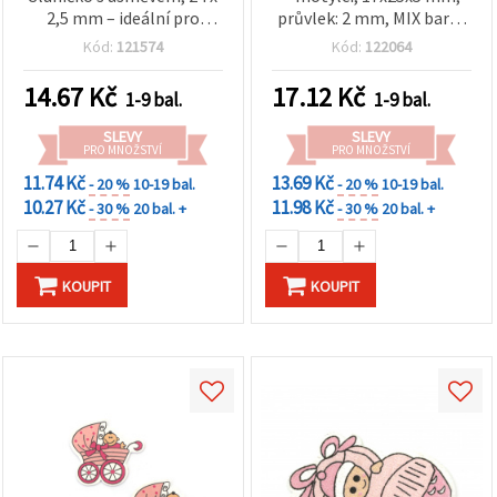
2,5 mm – ideální pro
průvlek: 2 mm, MIX barev
tvoření, scrapbooking a
– 10 ks
Kód:
121574
Kód:
122064
kreativní DIY dekorace,
sada 10 ks (mix
14.67
Kč
17.12
Kč
1-9 bal.
1-9 bal.
barev/asorti)
SLEVY
SLEVY
PRO MNOŽSTVÍ
PRO MNOŽSTVÍ
11.74 Kč
13.69 Kč
- 20 %
10-19 bal.
- 20 %
10-19 bal.
10.27 Kč
11.98 Kč
- 30 %
20 bal. +
- 30 %
20 bal. +
KOUPIT
KOUPIT