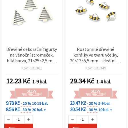
Dřevěné dekorační figurky
Roztomilé dřevěné
na vánoční stromeček,
korálky ve tvaru včelky,
bílá barva, 21×25×2,5 mm
20×13×5,5 mm – ideální na
– 10 ks
šperky, kreativní tvoření a
Kód:
121361
Kód:
121349
DIY, průvlek 2 mm, sada 10
ks
12.23
Kč
29.34
Kč
1-9 bal.
1-4 bal.
SLEVY
SLEVY
PRO MNOŽSTVÍ
PRO MNOŽSTVÍ
9.78 Kč
23.47 Kč
- 20 %
10-19 bal.
- 20 %
5-9 bal.
8.56 Kč
20.54 Kč
- 30 %
20 bal. +
- 30 %
10 bal. +