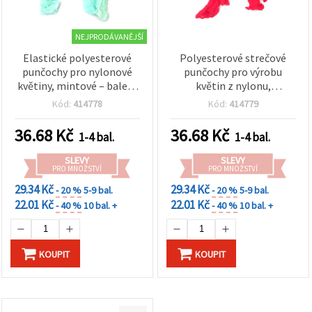
NEJPRODÁVANĚJŠÍ
Elastické polyesterové
Polyesterové strečové
punčochy pro nylonové
punčochy pro výrobu
květiny, mintové – balení
květin z nylonu,
5 ks
melounová – balení 5 ks
Kód:
414778
Kód:
414779
36.68
Kč
36.68
Kč
1-4 bal.
1-4 bal.
SLEVY
SLEVY
PRO MNOŽSTVÍ
PRO MNOŽSTVÍ
29.34 Kč
29.34 Kč
- 20 %
5-9 bal.
- 20 %
5-9 bal.
22.01 Kč
22.01 Kč
- 40 %
10 bal. +
- 40 %
10 bal. +
KOUPIT
KOUPIT