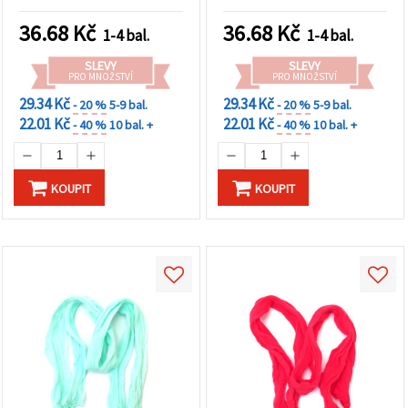
na tlačítko
"Uložit"
36.68
Kč
36.68
Kč
1-4 bal.
1-4 bal.
Přijmout
SLEVY
SLEVY
PRO MNOŽSTVÍ
PRO MNOŽSTVÍ
vše
29.34 Kč
29.34 Kč
- 20 %
5-9 bal.
- 20 %
5-9 bal.
Nastavení
22.01 Kč
22.01 Kč
- 40 %
10 bal. +
- 40 %
10 bal. +
KOUPIT
KOUPIT