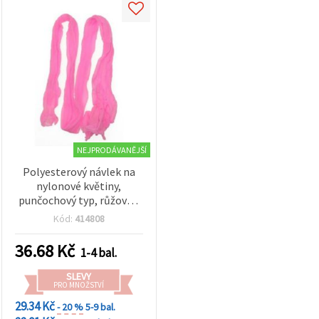
NEJPRODÁVANĚJŠÍ
Polyesterový návlek na
nylonové květiny,
punčochový typ, růžový –
balení 5 ks
Kód:
414808
36.68
Kč
1-4 bal.
SLEVY
PRO MNOŽSTVÍ
29.34 Kč
- 20 %
5-9 bal.