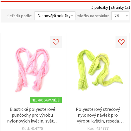
obsah a
5 položky | stránky 1/1
reklamu, a
to i s
Seřadit podle:
Položky na stránku:
pomocí
našich
partnerů
pro
analýzu a
marketing.
Můžete
souhlasit s
použitím
všech
cookies
kliknutím
na
"Přijmout
vše!" Nebo
můžete
uvést své
preference v
NEJPRODÁVANĚJŠÍ
Nastavení
výběrem
Elastické polyesterové
Polyesterový strečový
daného
punčochy pro výrobu
nylonový návlek pro
typu
nylonových květin, světle
výrobu květin, reseda
cookies a
růžové – balení 5 ks
zelená – balení 5 ks
kliknutím
Kód:
414775
Kód:
414777