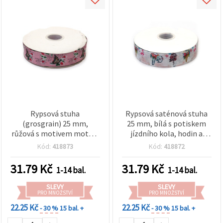
Rypsová stuha
Rypsová saténová stuha
(grosgrain) 25 mm,
25 mm, bílá s potiskem
růžová s motivem motýlů
jízdního kola, hodin a
– 3 m
plameňáka - 3 metry
Kód:
418873
Kód:
418872
31.79
Kč
31.79
Kč
1-14 bal.
1-14 bal.
SLEVY
SLEVY
PRO MNOŽSTVÍ
PRO MNOŽSTVÍ
22.25 Kč
22.25 Kč
- 30 %
15 bal. +
- 30 %
15 bal. +