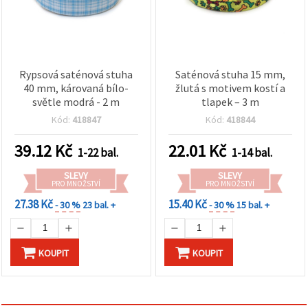
Rypsová saténová stuha
Saténová stuha 15 mm,
40 mm, károvaná bílo-
žlutá s motivem kostí a
světle modrá - 2 m
tlapek – 3 m
Kód:
418847
Kód:
418844
39.12
Kč
22.01
Kč
1-22 bal.
1-14 bal.
SLEVY
SLEVY
PRO MNOŽSTVÍ
PRO MNOŽSTVÍ
27.38 Kč
15.40 Kč
- 30 %
23 bal. +
- 30 %
15 bal. +
KOUPIT
KOUPIT