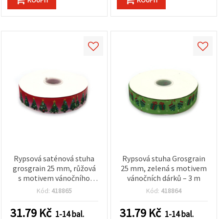
Rypsová saténová stuha
Rypsová stuha Grosgrain
grosgrain 25 mm, růžová
25 mm, zelená s motivem
s motivem vánočního
vánočních dárků – 3 m
stromku – 3 m
Kód:
418865
Kód:
418864
31.79
Kč
31.79
Kč
1-14 bal.
1-14 bal.