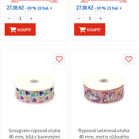
27.38 Kč
27.38 Kč
- 30 %
23 bal. +
- 30 %
23 bal. +
KOUPIT
KOUPIT
Grosgrain rypsová stuha
Rypsová saténová stuha
40 mm, bílá s barevnými
40 mm, motiv růžového