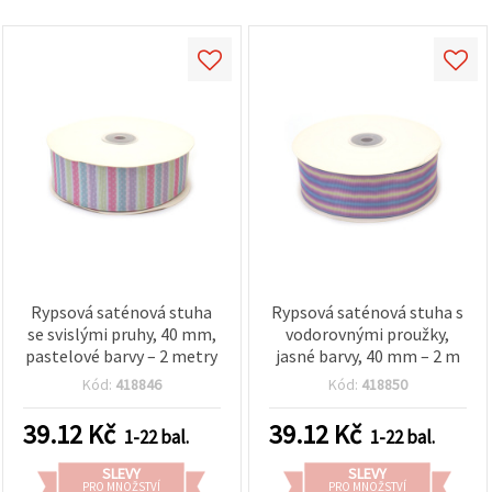
Rypsová saténová stuha
Rypsová saténová stuha s
se svislými pruhy, 40 mm,
vodorovnými proužky,
pastelové barvy – 2 metry
jasné barvy, 40 mm – 2 m
Kód:
418846
Kód:
418850
39.12
Kč
39.12
Kč
1-22 bal.
1-22 bal.
SLEVY
SLEVY
PRO MNOŽSTVÍ
PRO MNOŽSTVÍ