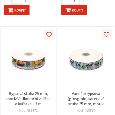
KOUPIT
KOUPIT
Rypsová stuha 25 mm,
Vánoční rypsová
motiv Velikonoční vajíčka
(grosgrain) saténová
a kuřátka – 3 m
stuha 25 mm, motiv
veselého sněhuláka – 3 m
Kód:
418871
Kód:
418870