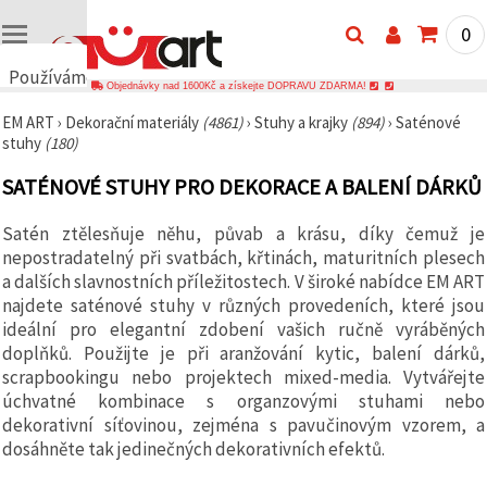
0
Používáme
Objednávky nad 1600Kč a získejte DOPRAVU ZDARMA!
cookies
EM ART
›
Dekorační materiály
(4861)
›
Stuhy a krajky
(894)
›
Saténové
🍪
stuhy
(180)
Používáme
cookies a
SATÉNOVÉ STUHY PRO DEKORACE A BALENÍ DÁRKŮ
podobné
technologie,
abychom
Satén ztělesňuje něhu, půvab a krásu, díky čemuž je
zajistili
správné
nepostradatelný při svatbách, křtinách, maturitních plesech
fungování
a dalších slavnostních příležitostech. V široké nabídce EM ART
webu,
najdete saténové stuhy v různých provedeních, které jsou
zlepšili vaše
prostředí
ideální pro elegantní zdobení vašich ručně vyráběných
při jeho
doplňků. Použijte je při aranžování kytic, balení dárků,
používání a
scrapbookingu nebo projektech mixed-media. Vytvářejte
s vaším
souhlasem
úchvatné kombinace s organzovými stuhami nebo
analyzovali
dekorativní síťovinou, zejména s pavučinovým vzorem, a
návštěvnost
a
dosáhněte tak jedinečných dekorativních efektů.
zobrazovali
relevantnější