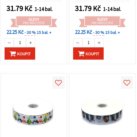
31.79
Kč
31.79
Kč
1-14 bal.
1-14 bal.
SLEVY
SLEVY
PRO MNOŽSTVÍ
PRO MNOŽSTVÍ
22.25 Kč
22.25 Kč
- 30 %
15 bal. +
- 30 %
15 bal. +
KOUPIT
KOUPIT