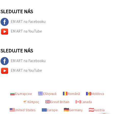
SLEDUJTE NÁS
EM ART na Facebooku
EM ART na YouTube
SLEDUJTE NÁS
EM ART na Facebooku
EM ART na YouTube
Български
Ελληνικά
Română
Moldova
Κύπρος
Great Britain
Canada
United States
Europe
Germany
Austria