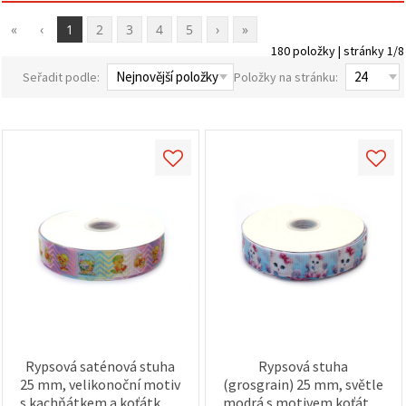
obsah a
reklamu, a
«
‹
1
2
3
4
5
›
»
to i s
180 položky | stránky 1/8
pomocí
našich
Seřadit podle:
Položky na stránku:
partnerů
pro
analýzu a
marketing.
Můžete
souhlasit s
použitím
všech
cookies
kliknutím
na
"Přijmout
vše!" Nebo
můžete
uvést své
preference v
Nastavení
výběrem
daného
typu
Rypsová saténová stuha
Rypsová stuha
cookies a
25 mm, velikonoční motiv
(grosgrain) 25 mm, světle
kliknutím
s kachňátkem a koťátkem
modrá s motivem koťátek