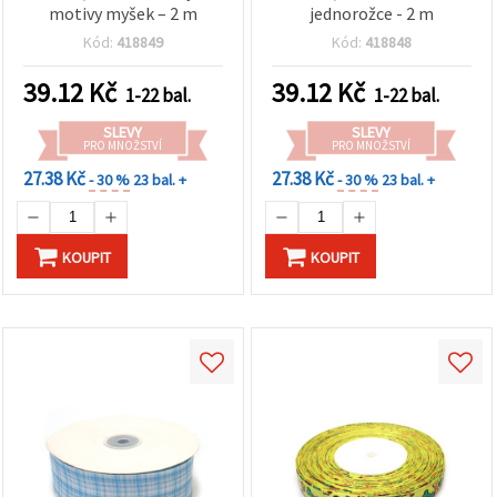
motivy myšek – 2 m
jednorožce - 2 m
Kód:
418849
Kód:
418848
39.12
Kč
39.12
Kč
1-22 bal.
1-22 bal.
SLEVY
SLEVY
PRO MNOŽSTVÍ
PRO MNOŽSTVÍ
27.38 Kč
27.38 Kč
- 30 %
23 bal. +
- 30 %
23 bal. +
KOUPIT
KOUPIT