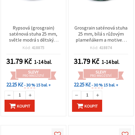
Rypsová (grosgrain)
Grosgrain saténová stuha
saténová stuha 25 mm,
25 mm, bílá s růžovým
světle modrá s dětským
plameňákem a motivem
motivem plameňáků – 3
listů – 3 m
Kód:
418875
Kód:
418874
m
31.79
Kč
31.79
Kč
1-14 bal.
1-14 bal.
SLEVY
SLEVY
PRO MNOŽSTVÍ
PRO MNOŽSTVÍ
22.25 Kč
22.25 Kč
- 30 %
15 bal. +
- 30 %
15 bal. +
KOUPIT
KOUPIT