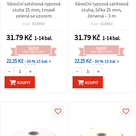
Vánoční saténová rypsová
Vánoční rypsová saténová
stuha 25 mm, tmavě
stuha, šířka 25 mm,
zelená se vzorem
červená – 3 m
sněhových vloček – 3 m
Kód:
418863
Kód:
418862
31.79
Kč
31.79
Kč
1-14 bal.
1-14 bal.
SLEVY
SLEVY
PRO MNOŽSTVÍ
PRO MNOŽSTVÍ
22.25 Kč
22.25 Kč
- 30 %
15 bal. +
- 30 %
15 bal. +
KOUPIT
KOUPIT