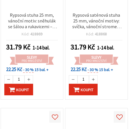
Rypsová stuha 25 mm,
Rypsová saténová stuha
vánoční motiv: sněhulák
25 mm, vánoční motivy:
se šálou a rukavicemi – 3
svíčka, vánoční stromek,
m
sněhulák – 3 m
Kód:
418869
Kód:
418868
31.79
Kč
31.79
Kč
1-14 bal.
1-14 bal.
SLEVY
SLEVY
PRO MNOŽSTVÍ
PRO MNOŽSTVÍ
22.25 Kč
22.25 Kč
- 30 %
15 bal. +
- 30 %
15 bal. +
KOUPIT
KOUPIT