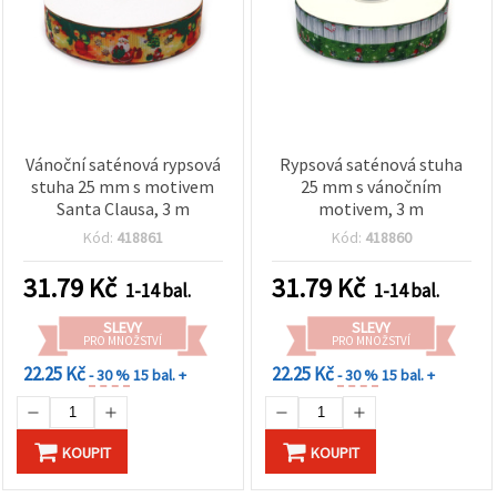
Vánoční saténová rypsová
Rypsová saténová stuha
stuha 25 mm s motivem
25 mm s vánočním
Santa Clausa, 3 m
motivem, 3 m
Kód:
418861
Kód:
418860
31.79
Kč
31.79
Kč
1-14 bal.
1-14 bal.
SLEVY
SLEVY
PRO MNOŽSTVÍ
PRO MNOŽSTVÍ
22.25 Kč
22.25 Kč
- 30 %
15 bal. +
- 30 %
15 bal. +
KOUPIT
KOUPIT