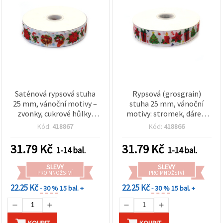
Saténová rypsová stuha
Rypsová (grosgrain)
25 mm, vánoční motivy –
stuha 25 mm, vánoční
zvonky, cukrové hůlky,
motivy: stromek, dárek,
kozačky a květiny, 3 m
svíčka a květina – 3 m, mix
Kód:
418867
Kód:
418866
vzorů
31.79
Kč
31.79
Kč
1-14 bal.
1-14 bal.
SLEVY
SLEVY
PRO MNOŽSTVÍ
PRO MNOŽSTVÍ
22.25 Kč
22.25 Kč
- 30 %
15 bal. +
- 30 %
15 bal. +
KOUPIT
KOUPIT