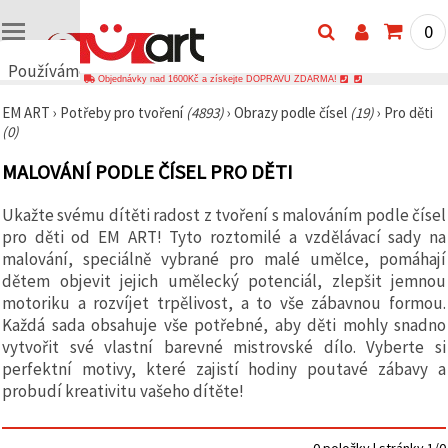
0
Používáme
Objednávky nad 1600Kč a získejte DOPRAVU ZDARMA!
cookies
EM ART
›
Potřeby pro tvoření
(4893)
›
Obrazy podle čísel
(19)
›
Pro děti
🍪
(0)
Používáme
cookies a
MALOVÁNÍ PODLE ČÍSEL PRO DĚTI
podobné
technologie,
abychom
Ukažte svému dítěti radost z tvoření s malováním podle čísel
zajistili
správné
pro děti od EM ART! Tyto roztomilé a vzdělávací sady na
fungování
malování, speciálně vybrané pro malé umělce, pomáhají
webu,
dětem objevit jejich umělecký potenciál, zlepšit jemnou
zlepšili vaše
prostředí
motoriku a rozvíjet trpělivost, a to vše zábavnou formou.
při jeho
Každá sada obsahuje vše potřebné, aby děti mohly snadno
používání a
vytvořit své vlastní barevné mistrovské dílo. Vyberte si
s vaším
souhlasem
perfektní motivy, které zajistí hodiny poutavé zábavy a
analyzovali
probudí kreativitu vašeho dítěte!
návštěvnost
a
zobrazovali
relevantnější
0 položky | stránky 1/0