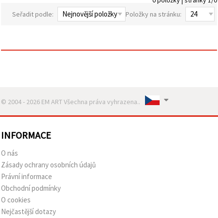
obsah a
reklamu, a
Seřadit podle:
Položky na stránku:
to i s
pomocí
našich
partnerů
pro
analýzu a
marketing.
Můžete
souhlasit s
použitím
© 2004 - 2026 EM ART Všechna práva vyhrazena..
všech
cookies
kliknutím
na
"Přijmout
INFORMACE
vše!" Nebo
můžete
O nás
uvést své
preference v
Zásady ochrany osobních údajů
Nastavení
Právní informace
výběrem
daného
Obchodní podmínky
typu
O cookies
cookies a
kliknutím
Nejčastější dotazy