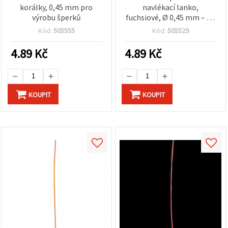
korálky, 0,45 mm pro
navlékací lanko,
výrobu šperků
fuchsiové, Ø 0,45 mm – na
korálky, náramky a
Kód:
505555
Kód:
505529
náhrdelníky, pro výrobu
šperků a DIY projekty
4.89
Kč
4.89
Kč
KOUPIT
KOUPIT