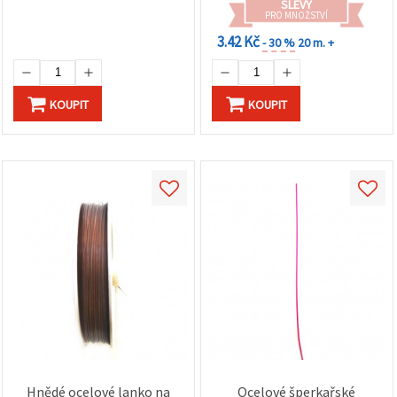
SLEVY
PRO MNOŽSTVÍ
3.42 Kč
- 30 %
20 m. +
KOUPIT
KOUPIT
Hnědé ocelové lanko na
Ocelové šperkařské