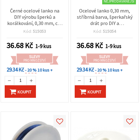
NEJPRODÁVANĚJŠÍ
Černé ocelové lanko na
Ocelové lanko 0,30 mm,
DIY výrobu šperků a
stříbrná barva, šperkařský
korálkování, 0,30 mm, cca
drát pro DIY a
23 m
korálkování, cca 23 m
Kód:
515053
Kód:
515054
36.68
Kč
36.68
Kč
1-9 kus
1-9 kus
SLEVY
SLEVY
PRO MNOŽSTVÍ
PRO MNOŽSTVÍ
29.34 Kč
29.34 Kč
- 20 %
10 kus +
- 20 %
10 kus +
KOUPIT
KOUPIT