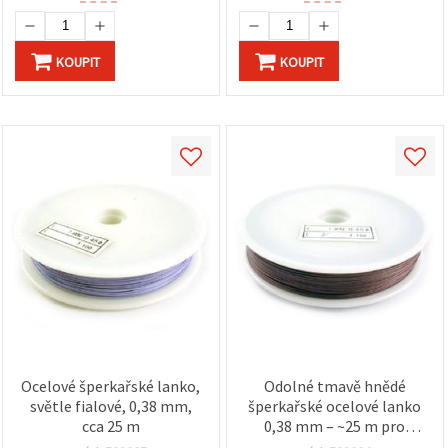
KOUPIT
KOUPIT
Ocelové šperkařské lanko,
Odolné tmavě hnědé
světle fialové, 0,38 mm,
šperkařské ocelové lanko
cca 25 m
0,38 mm – ~25 m pro
pevné a kreativní ručně