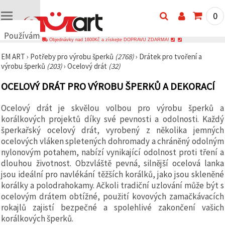
0
Používáme
Objednávky nad 1600Kč a získejte DOPRAVU ZDARMA!
cookies
EM ART
›
Potřeby pro výrobu šperků
(2768)
›
Drátek pro tvoření a
🍪
výrobu šperků
(203)
›
Ocelový drát
(32)
Používáme
cookies a
OCELOVÝ DRÁT PRO VÝROBU ŠPERKŮ A DEKORACÍ
podobné
technologie,
abychom
Ocelový drát je skvělou volbou pro výrobu šperků a
zajistili
správné
korálkových projektů díky své pevnosti a odolnosti. Každý
fungování
šperkařský ocelový drát, vyrobený z několika jemných
webu,
ocelových vláken spletených dohromady a chráněný odolným
zlepšili vaše
prostředí
nylonovým potahem, nabízí vynikající odolnost proti tření a
při jeho
dlouhou životnost. Obzvláště pevná, silnější ocelová lanka
používání a
jsou ideální pro navlékání těžších korálků, jako jsou skleněné
s vaším
souhlasem
korálky a polodrahokamy. Ačkoli tradiční uzlování může být s
analyzovali
ocelovým drátem obtížné, použití kovových zamačkávacích
návštěvnost
a
rokajlů zajistí bezpečné a spolehlivé zakončení vašich
zobrazovali
korálkových šperků.
relevantnější