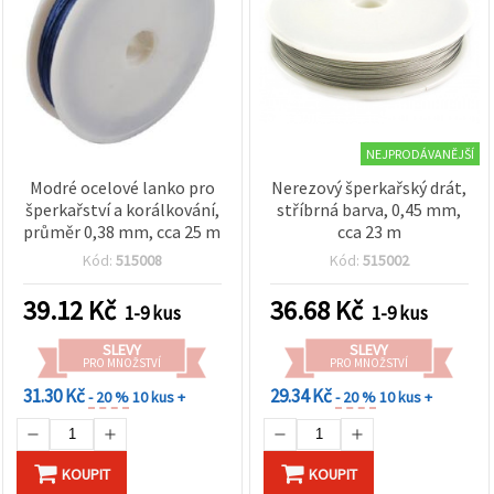
NEJPRODÁVANĚJŠÍ
Modré ocelové lanko pro
Nerezový šperkařský drát,
šperkařství a korálkování,
stříbrná barva, 0,45 mm,
průměr 0,38 mm, cca 25 m
cca 23 m
Kód:
515008
Kód:
515002
39.12
Kč
36.68
Kč
1-9 kus
1-9 kus
SLEVY
SLEVY
PRO MNOŽSTVÍ
PRO MNOŽSTVÍ
31.30 Kč
29.34 Kč
- 20 %
10 kus +
- 20 %
10 kus +
KOUPIT
KOUPIT