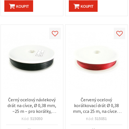
KOUPIT
KOUPIT
Černý ocelový návlekový
Červený ocelový
drát na cívce, Ø 0,38 mm,
korálkovací drát Ø 0,38
~25 m – pro korálky,
mm, cca 25 m, na cívce –
výrobu šperků, dekorace a
pro výrobu šperků a
Kód:
515050
Kód:
515051
kreativní tvoření
dekorací