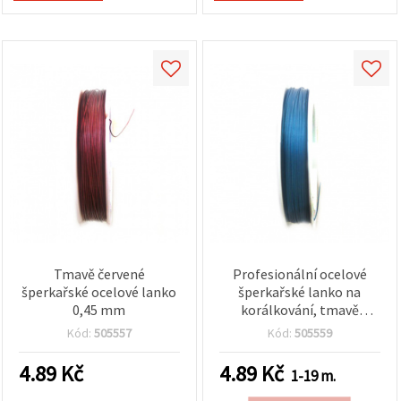
Tmavě červené
Profesionální ocelové
šperkařské ocelové lanko
šperkařské lanko na
0,45 mm
korálkování, tmavě
modré, 0,45 mm, na cívce
Kód:
505557
Kód:
505559
4.89
Kč
4.89
Kč
1-19 m.