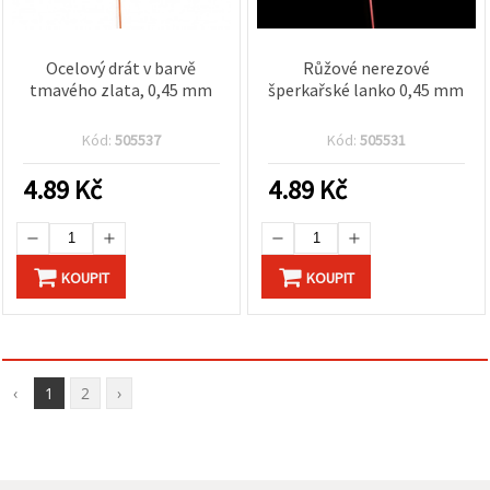
Ocelový drát v barvě
Růžové nerezové
tmavého zlata, 0,45 mm
šperkařské lanko 0,45 mm
Kód:
505537
Kód:
505531
4.89
Kč
4.89
Kč
KOUPIT
KOUPIT
‹
1
2
›