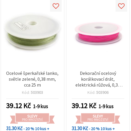
Ocelové šperkařské lanko,
Dekorační ocelový
světle zelené, 0,38 mm,
korálkovací drát,
cca 25 m
elektrická růžová, 0,38
mm, cca 25 m (cívka)
Kód:
503903
Kód:
503906
39.12
Kč
39.12
Kč
1-9 kus
1-9 kus
SLEVY
SLEVY
PRO MNOŽSTVÍ
PRO MNOŽSTVÍ
31.30 Kč
31.30 Kč
- 20 %
10 kus +
- 20 %
10 kus +