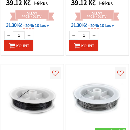
39.12
Kč
39.12
Kč
1-9 kus
1-9 kus
SLEVY
SLEVY
PRO MNOŽSTVÍ
PRO MNOŽSTVÍ
31.30 Kč
31.30 Kč
- 20 %
10 kus +
- 20 %
10 kus +
KOUPIT
KOUPIT