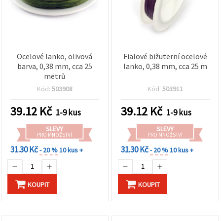
Ocelové lanko, olivová
Fialové bižuterní ocelové
barva, 0,38 mm, cca 25
lanko, 0,38 mm, cca 25 m
metrů
Kód:
503908
Kód:
503911
39.12
Kč
39.12
Kč
1-9 kus
1-9 kus
SLEVY
SLEVY
PRO MNOŽSTVÍ
PRO MNOŽSTVÍ
31.30 Kč
31.30 Kč
- 20 %
10 kus +
- 20 %
10 kus +
KOUPIT
KOUPIT