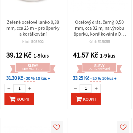
Zelené ocelové lanko 0,38
Ocelový drát, černý, 0,50
mm, cca 25 m – pro šperky
mm, cca 32 m, na výrobu
a korálkování
šperků, korálkování a DIY
tvoření
Kód:
503902
Kód:
515055
39.12
Kč
41.57
Kč
1-9 kus
1-9 kus
SLEVY
SLEVY
PRO MNOŽSTVÍ
PRO MNOŽSTVÍ
31.30 Kč
33.25 Kč
- 20 %
10 kus +
- 20 %
10 kus +
KOUPIT
KOUPIT