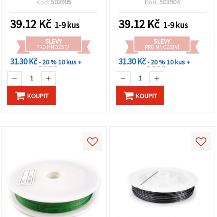
Kód:
503905
Kód:
503904
vyráběné šperky a
korálkování
39.12
Kč
39.12
Kč
1-9 kus
1-9 kus
SLEVY
SLEVY
PRO MNOŽSTVÍ
PRO MNOŽSTVÍ
31.30 Kč
31.30 Kč
- 20 %
10 kus +
- 20 %
10 kus +
KOUPIT
KOUPIT