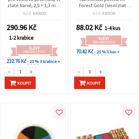
zlaté barvě, 2,5 × 1,3 mm,
Forest Gold (lesní zlatá
10 ks
barva), 6,2 × 2,1 cm –
Kód:
840600
Kód:
840599
ideální na razítkování,
scrapbooking a kreativní
290.96
Kč
88.02
Kč
1-4 kus
DIY tvoření
1-2 krabice
SLEVY
PRO MNOŽSTVÍ
SLEVY
70.42 Kč
- 20 %
5 kus +
PRO MNOŽSTVÍ
232.76 Kč
- 20 %
3 krabice +
KOUPIT
KOUPIT