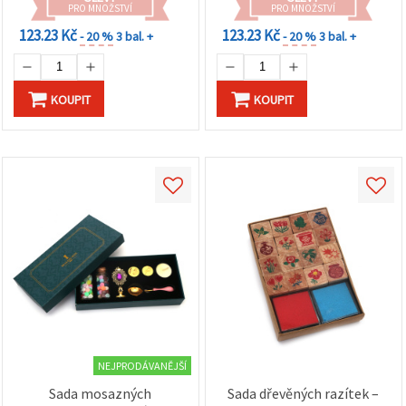
PRO MNOŽSTVÍ
PRO MNOŽSTVÍ
123.23 Kč
123.23 Kč
- 20 %
3 bal. +
- 20 %
3 bal. +
KOUPIT
KOUPIT
NEJPRODÁVANĚJŠÍ
Sada mosazných
Sada dřevěných razítek –