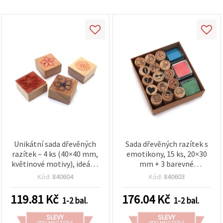
Unikátní sada dřevěných
Sada dřevěných razítek s
razítek – 4 ks (40×40 mm,
emotikony, 15 ks, 20×30
květinové motivy), ideální
mm + 3 barevné
pro DIY tvoření a
inkoustové polštářky, 24
Kód:
840604
Kód:
840603
scrapbooking
mm – pro scrapbooking,
přáníčka a školu
119.81
Kč
176.04
Kč
1-2 bal.
1-2 bal.
SLEVY
SLEVY
PRO MNOŽSTVÍ
PRO MNOŽSTVÍ