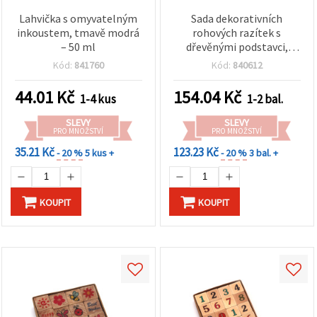
Lahvička s omyvatelným
Sada dekorativních
inkoustem, tmavě modrá
rohových razítek s
– 50 ml
dřevěnými podstavci,
květinové ornamenty, 30
Kód:
841760
Kód:
840612
× 22 mm, 4 ks
44.01
Kč
154.04
Kč
1-4 kus
1-2 bal.
SLEVY
SLEVY
PRO MNOŽSTVÍ
PRO MNOŽSTVÍ
35.21 Kč
123.23 Kč
- 20 %
5 kus +
- 20 %
3 bal. +
KOUPIT
KOUPIT