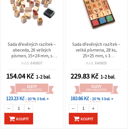
Sada dřevěných razítek –
Sada dřevěných razítek –
abeceda, 26 velkých
velká písmena, 28 ks,
písmen, 15×24 mm, s
25×25 mm, s 3
inkoustovým polštářkem
inkoustovými polštářky (3
Kód:
840607
Kód:
840605
24×24 mm
barvy, 24×24 mm)
154.04
Kč
229.83
Kč
1-2 bal.
1-2 bal.
SLEVY
SLEVY
PRO MNOŽSTVÍ
PRO MNOŽSTVÍ
123.23 Kč
183.86 Kč
- 20 %
3 bal. +
- 20 %
3 bal. +
KOUPIT
KOUPIT