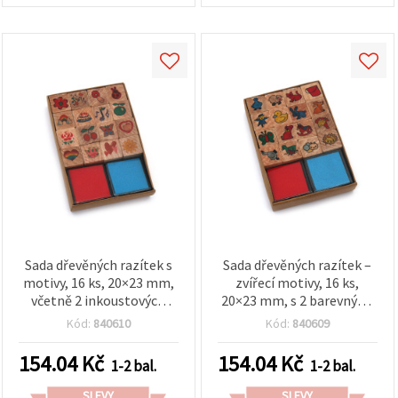
Sada dřevěných razítek s
Sada dřevěných razítek –
motivy, 16 ks, 20×23 mm,
zvířecí motivy, 16 ks,
včetně 2 inkoustových
20×23 mm, s 2 barevnými
polštářků (2 barvy), 34×34
inkoustovými polštářky
Kód:
840610
Kód:
840609
mm, mix motivů
34×34 mm
154.04
Kč
154.04
Kč
1-2 bal.
1-2 bal.
SLEVY
SLEVY