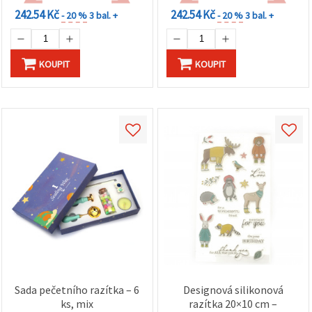
242.54 Kč
242.54 Kč
- 20 %
3 bal. +
- 20 %
3 bal. +
KOUPIT
KOUPIT
Sada pečetního razítka – 6
Designová silikonová
ks, mix
razítka 20×10 cm –