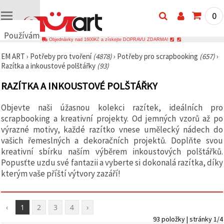
0
Používáme
Objednávky nad 1600Kč a získejte DOPRAVU ZDARMA!
cookies
EM ART
›
Potřeby pro tvoření
(4878)
›
Potřeby pro scrapbooking
(657)
›
🍪
Razítka a inkoustové polštářky
(93)
Používáme
cookies a
RAZÍTKA A INKOUSTOVÉ POLŠTÁŘKY
podobné
technologie,
abychom
Objevte naši úžasnou kolekci razítek, ideálních pro
zajistili
správné
scrapbooking a kreativní projekty. Od jemných vzorů až po
fungování
výrazné motivy, každé razítko vnese umělecký nádech do
webu,
vašich řemeslných a dekoračních projektů. Doplňte svou
zlepšili vaše
prostředí
kreativní sbírku naším výběrem inkoustových polštářků.
při jeho
Popusťte uzdu své fantazii a vyberte si dokonalá razítka, díky
používání a
kterým vaše příští výtvory zazáří!
s vaším
souhlasem
analyzovali
návštěvnost
a
‹
1
2
3
4
›
zobrazovali
93 položky | stránky 1/4
relevantnější