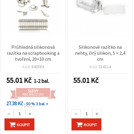
Průhledná silikonová
Silikonové razítko na
razítka na scrapbooking a
nehty, čirý silikon, 5 × 2,4
tvoření, 20×10 cm
cm
Kód:
840583
Kód:
314114
55.01
Kč
55.01
Kč
1-2 bal.
SLEVY
PRO MNOŽSTVÍ
27.38 Kč
- 50 %
3 bal. +
KOUPIT
KOUPIT