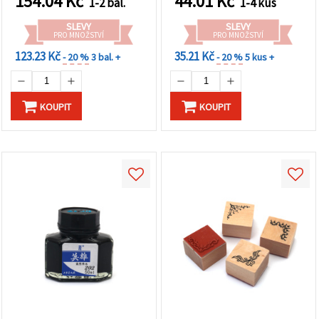
154.04
Kč
44.01
Kč
na tlačítko
1-2 bal.
1-4 kus
"Uložit"
SLEVY
SLEVY
PRO MNOŽSTVÍ
PRO MNOŽSTVÍ
Přijmout
123.23 Kč
35.21 Kč
- 20 %
3 bal. +
- 20 %
5 kus +
vše
Nastavení
KOUPIT
KOUPIT