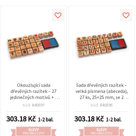
Okouzlující sada
Sada dřevěných razítek –
dřevěných razítek – 27
velká písmena (abeceda),
jedinečných motivů + 2
27 ks, 25×25 mm, se 2
barevné razítkovací
razítkovacími polštářky
Kód:
840597
Kód:
840595
polštářky – ideální pro
38×45 mm, 2 barvy (mix)
scrapbooking,
303.18
Kč
303.18
Kč
1-2 bal.
1-2 bal.
cardmaking a kreativní
DIY tvoření
SLEVY
SLEVY
PRO MNOŽSTVÍ
PRO MNOŽSTVÍ