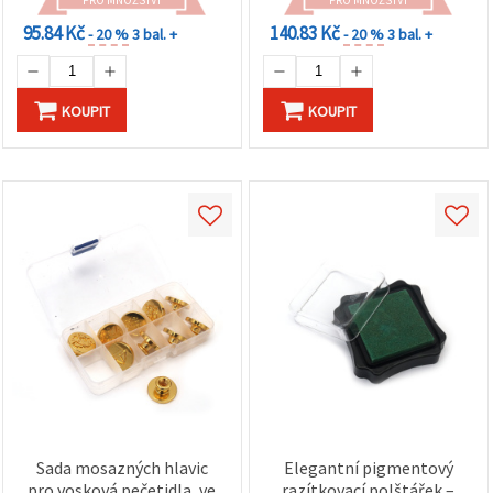
95.84 Kč
140.83 Kč
- 20 %
3 bal. +
- 20 %
3 bal. +
KOUPIT
KOUPIT
Sada mosazných hlavic
Elegantní pigmentový
pro vosková pečetidla, ve
razítkovací polštářek –