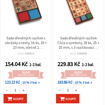
Sada dřevěných razítek s
Sada dřevěných razítek
obrázky a texty, 16 ks, 20 ×
Čísla a symboly, 28 ks, 25 ×
23 mm, včetně 2
25 mm, s 3 razítkovacími
inkoustových polštářků
poduškami v mixu barev,
Kód:
840611
Kód:
840606
ve 2 barvách, 34 × 34 mm
24 × 24 mm
154.04
Kč
229.83
Kč
1-2 bal.
1-2 bal.
SLEVY
SLEVY
PRO MNOŽSTVÍ
PRO MNOŽSTVÍ
123.23 Kč
183.86 Kč
- 20 %
3 bal. +
- 20 %
3 bal. +
KOUPIT
KOUPIT