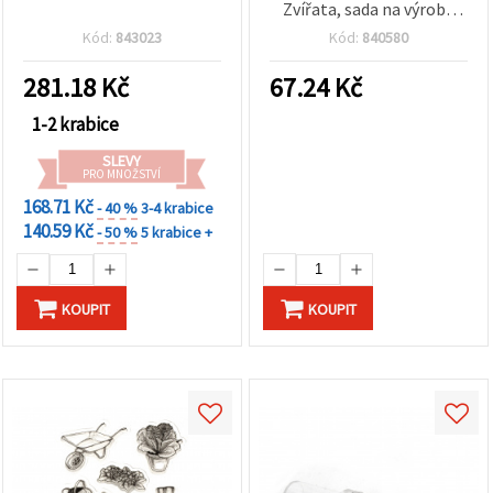
Zvířata, sada na výrobu
přání, scrapbooking a
Kód:
843023
Kód:
840580
dekorace
281.18
Kč
67.24
Kč
1-2 krabice
SLEVY
PRO MNOŽSTVÍ
168.71 Kč
- 40 %
3-4 krabice
140.59 Kč
- 50 %
5 krabice +
KOUPIT
KOUPIT