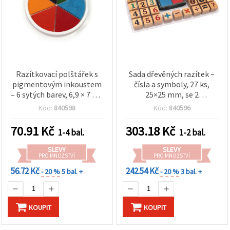
Razítkovací polštářek s
Sada dřevěných razítek –
pigmentovým inkoustem
čísla a symboly, 27 ks,
– 6 sytých barev, 6,9 × 7 cm
25×25 mm, se 2
– perfektní pro
razítkovacími polštářky
Kód:
840598
Kód:
840596
razítkování, scrapbooking
ve 2 barvách, 38×45 mm,
a kreativní DIY tvoření
pro scrapbooking a DIY
70.91
Kč
303.18
Kč
1-4 bal.
1-2 bal.
SLEVY
SLEVY
PRO MNOŽSTVÍ
PRO MNOŽSTVÍ
56.72 Kč
242.54 Kč
- 20 %
5 bal. +
- 20 %
3 bal. +
KOUPIT
KOUPIT