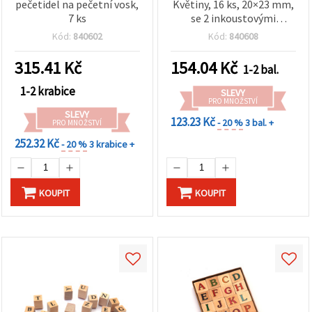
pečetidel na pečetní vosk,
Květiny, 16 ks, 20×23 mm,
7 ks
se 2 inkoustovými
polštářky (2 barvy), 34×34
Kód:
840602
Kód:
840608
mm
315.41
Kč
154.04
Kč
1-2 bal.
1-2 krabice
SLEVY
PRO MNOŽSTVÍ
SLEVY
123.23 Kč
- 20 %
3 bal. +
PRO MNOŽSTVÍ
252.32 Kč
- 20 %
3 krabice +
KOUPIT
KOUPIT