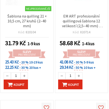
NEJPRODÁVANĚJŠÍ
Šablona na quilling 21 ×
EM ART profesionální
10,5 cm, 27 kruhů (2–40
quillingová šablona 12
mm)
velikostí (2,5–40 mm) –
QUILLIERS 3D tvarovací
Kód:
820104
Kód:
820714
nástroj, 3,5 × 7,35 palců,
pro tvorbu 3D detailů
31.79
Kč
58.68
Kč
1-9 kus
1-4 kus
SLEVY
SLEVY
PRO MNOŽSTVÍ
PRO MNOŽSTVÍ
25.43 Kč
41.08 Kč
- 20 %
10-19 kus
- 30 %
5-9 kus
22.25 Kč
29.34 Kč
- 30 %
20 kus +
- 50 %
10 kus +
KOUPIT
KOUPIT