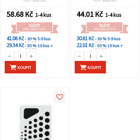
ART
58.68
Kč
44.01
Kč
1-4 kus
1-4 kus
SLEVY
SLEVY
PRO MNOŽSTVÍ
PRO MNOŽSTVÍ
41.08 Kč
30.81 Kč
- 30 %
5-9 kus
- 30 %
5-9 kus
29.34 Kč
22.01 Kč
- 50 %
10 kus +
- 50 %
10 kus +
KOUPIT
KOUPIT