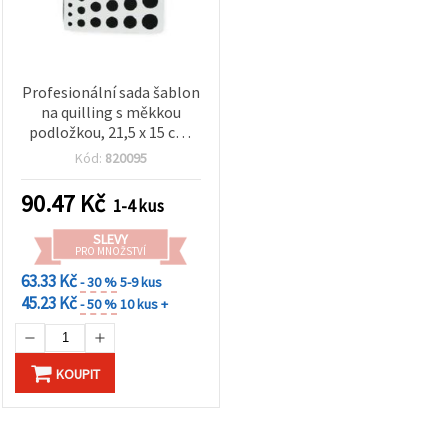
Profesionální sada šablon
na quilling s měkkou
podložkou, 21,5 x 15 cm,
obsahuje 6 kruhů (7–24
Kód:
820095
mm) a trojúhelník, balení
6 ks, EM ART
90.47
Kč
1-4 kus
SLEVY
PRO MNOŽSTVÍ
63.33 Kč
- 30 %
5-9 kus
45.23 Kč
- 50 %
10 kus +
KOUPIT