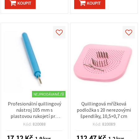
KOUPIT
KOUPIT
NEJPRODÁVANĚJŠÍ
Profesionální quillingový
Quillingová mřížková
nástroj 105 mm s
podložka s 20 nerezovými
plastovou rukojetí pro
špendlíky, 10,5×0,7 cm
papírové proužky do 6 mm
Kód:
820088
Kód:
820089
17.12
Kč
112.47
Kč
1-9 kus
1-2 kus