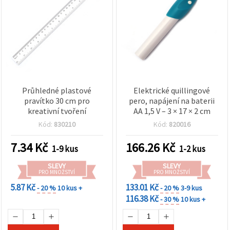
Průhledné plastové
Elektrické quillingové
pravítko 30 cm pro
pero, napájení na baterii
kreativní tvoření
AA 1,5 V – 3 × 17 × 2 cm
Kód:
830210
Kód:
820016
7.34
Kč
166.26
Kč
1-9 kus
1-2 kus
SLEVY
SLEVY
PRO MNOŽSTVÍ
PRO MNOŽSTVÍ
5.87 Kč
133.01 Kč
- 20 %
10 kus +
- 20 %
3-9 kus
116.38 Kč
- 30 %
10 kus +