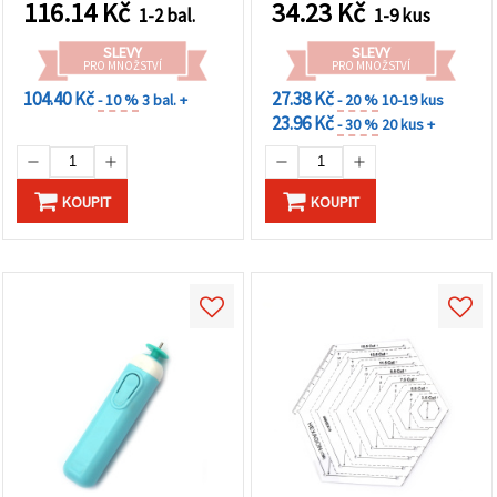
na tlačítko
116.14
Kč
34.23
Kč
1-2 bal.
1-9 kus
"Uložit"
SLEVY
SLEVY
PRO MNOŽSTVÍ
PRO MNOŽSTVÍ
Přijmout
104.40 Kč
27.38 Kč
- 10 %
3 bal. +
- 20 %
10-19 kus
vše
23.96 Kč
- 30 %
20 kus +
Nastavení
KOUPIT
KOUPIT