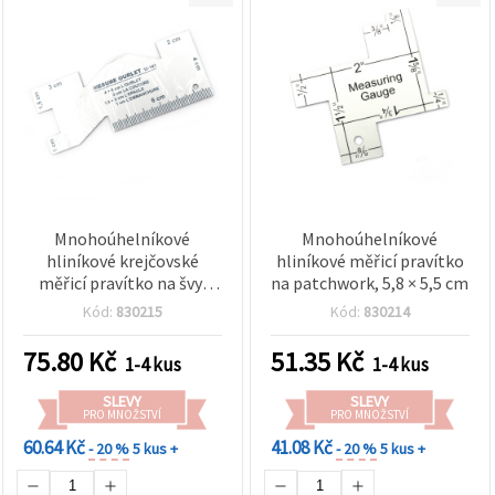
Mnohoúhelníkové
Mnohoúhelníkové
hliníkové krejčovské
hliníkové měřicí pravítko
měřicí pravítko na švy,
na patchwork, 5,8 × 5,5 cm
10x4 cm
Kód:
830215
Kód:
830214
75.80
Kč
51.35
Kč
1-4 kus
1-4 kus
SLEVY
SLEVY
PRO MNOŽSTVÍ
PRO MNOŽSTVÍ
60.64 Kč
41.08 Kč
- 20 %
5 kus +
- 20 %
5 kus +