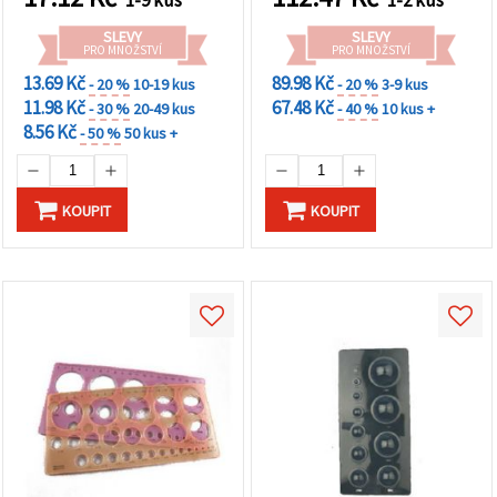
SLEVY
SLEVY
PRO MNOŽSTVÍ
PRO MNOŽSTVÍ
13.69 Kč
89.98 Kč
- 20 %
10-19 kus
- 20 %
3-9 kus
11.98 Kč
67.48 Kč
- 30 %
20-49 kus
- 40 %
10 kus +
8.56 Kč
- 50 %
50 kus +
KOUPIT
KOUPIT