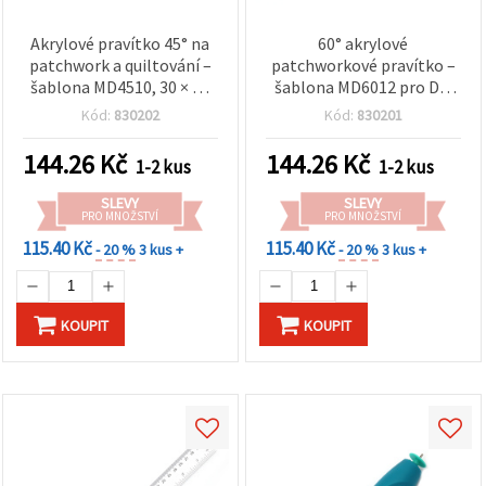
Akrylové pravítko 45° na
60° akrylové
patchwork a quiltování –
patchworkové pravítko –
šablona MD4510, 30 × 12
šablona MD6012 pro DIY
cm, pro DIY patchwork
patchwork, 27 × 15,5 cm
Kód:
830202
Kód:
830201
144.26
Kč
144.26
Kč
1-2 kus
1-2 kus
SLEVY
SLEVY
PRO MNOŽSTVÍ
PRO MNOŽSTVÍ
115.40 Kč
115.40 Kč
- 20 %
3 kus +
- 20 %
3 kus +
KOUPIT
KOUPIT