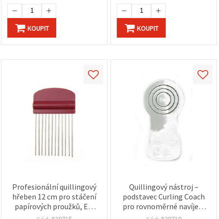
KOUPIT
KOUPIT
Profesionální quillingový
Quillingový nástroj –
hřeben 12 cm pro stáčení
podstavec Curling Coach
papírových proužků, EM
pro rovnoměrné navíjení
ART
papírových proužků EM
Kód:
820715
Kód:
820710