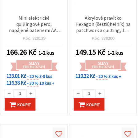
Mini elektrické
Akrylové pravítko
quillingové pero,
Hexagon (šestiúhelník) na
napájené bateriemi AAA
patchwork a quilting, 18 ×
1,5 V - 2,7 x 11 x 2 cm
15,5 cm, MHEX14
Kód:
820139
Kód:
830200
166.26
Kč
149.15
Kč
1-2 kus
1-2 kus
SLEVY
SLEVY
PRO MNOŽSTVÍ
PRO MNOŽSTVÍ
133.01 Kč
119.32 Kč
- 20 %
3-9 kus
- 20 %
3 kus +
116.38 Kč
- 30 %
10 kus +
KOUPIT
KOUPIT