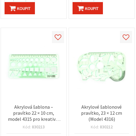
KOUPIT
KOUPIT
Akrylová šablona –
Akrylové šablonové
pravítko 22 × 10 cm,
pravítko, 23 × 12 cm
model 4315 pro kreativní
(Model 4316)
tvoření
Kód:
830213
Kód:
830212