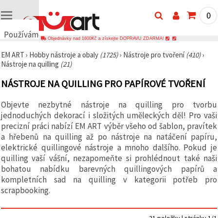
0
Používáme
Objednávky nad 1600Kč a získejte DOPRAVU ZDARMA!
cookies
EM ART
›
Hobby nástroje a obaly
(1725)
›
Nástroje pro tvoření
(410)
›
🍪
Nástroje na quilling
(21)
Používáme
cookies a
NÁSTROJE NA QUILLING PRO PAPÍROVÉ TVOŘENÍ
podobné
technologie,
abychom
Objevte nezbytné nástroje na quilling pro tvorbu
zajistili
správné
jednoduchých dekorací i složitých uměleckých děl! Pro vaši
fungování
precizní práci nabízí EM ART výběr všeho od šablon, pravítek
webu,
a hřebenů na quilling až po nástroje na natáčení papíru,
zlepšili vaše
prostředí
elektrické quillingové nástroje a mnoho dalšího. Pokud je
při jeho
quilling vaší vášní, nezapomeňte si prohlédnout také naši
používání a
bohatou nabídku barevných quillingových papírů a
s vaším
souhlasem
kompletních sad na quilling v kategorii potřeb pro
analyzovali
scrapbooking.
návštěvnost
a
zobrazovali
relevantnější
21 položky | stránky 1/1