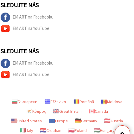
SLEDUJTE NÁS
EM ART na Facebooku
EM ART na YouTube
SLEDUJTE NÁS
EM ART na Facebooku
EM ART na YouTube
Български
Ελληνικά
Română
Moldova
Κύπρος
Great Britain
Canada
United States
Europe
Germany
Austria
Italy
Croatian
Poland
Hungary