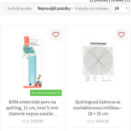
obsah a
reklamu, a
Seřadit podle:
Položky na stránku:
to i s
pomocí
našich
partnerů
pro
analýzu a
marketing.
Můžete
souhlasit s
použitím
všech
cookies
kliknutím
na
"Přijmout
vše!" Nebo
můžete
NEJPRODÁVANĚJŠÍ
uvést své
preference v
BIRA elektrické pero na
Quillingová šablona se
Nastavení
quilling, 11 cm, hrot 5 mm
souřadnicovou mřížkou –
výběrem
daného
(baterie nejsou součástí
18 × 25 cm
typu
balení)
Kód:
503539
Kód:
820136
cookies a
kliknutím