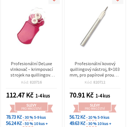
Profesionální DeLuxe
Profesionální kovový
vlnkovač – krimpovací
quillingový nástroj, 8×103
strojek na quillingové
mm, pro papírové proužky
proužky do 10 mm, EM
do 6 mm
Kód:
820716
Kód:
820712
ART
112.47
Kč
70.91
Kč
1-4 kus
1-4 kus
SLEVY
SLEVY
PRO MNOŽSTVÍ
PRO MNOŽSTVÍ
78.73 Kč
56.72 Kč
- 30 %
5-9 kus
- 20 %
5-9 kus
56.24 Kč
49.63 Kč
- 50 %
10 kus +
- 30 %
10 kus +