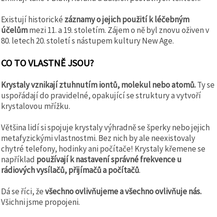
Existují historické
záznamy o jejich použití k léčebným
účelům
mezi 11. a 19. stoletím. Zájem o ně byl znovu oživen v
80. letech 20. století s nástupem kultury New Age.
CO TO VLASTNĚ JSOU?
Krystaly vznikají ztuhnutím iontů, molekul nebo atomů.
Ty se
uspořádají do pravidelné, opakující se struktury a vytvoří
krystalovou mřížku.
Většina lidí si spojuje krystaly výhradně se šperky nebo jejich
metafyzickými vlastnostmi. Bez nich by ale neexistovaly
chytré telefony, hodinky ani počítače! Krystaly křemene se
například
používají k nastavení správné frekvence u
rádiových vysílačů,
přijímačů a počítačů
.
Dá se říci, že
všechno ovlivňujeme a všechno ovlivňuje nás.
Všichni jsme propojeni.