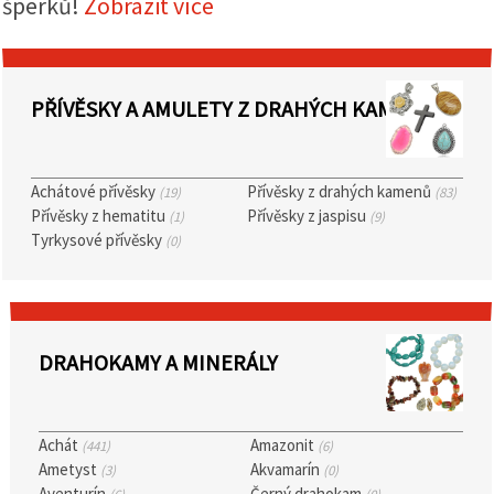
šperků!
Zobrazit více
obsah a
reklamu, a
to i s
pomocí
našich
partnerů
PŘÍVĚSKY A AMULETY Z DRAHÝCH KAMENŮ
pro
analýzu a
marketing.
Můžete
Achátové přívěsky
Přívěsky z drahých kamenů
(19)
(83)
souhlasit s
použitím
Přívěsky z hematitu
Přívěsky z jaspisu
(1)
(9)
všech
Tyrkysové přívěsky
(0)
cookies
kliknutím
na
"Přijmout
vše!" Nebo
můžete
uvést své
DRAHOKAMY A MINERÁLY
preference v
Nastavení
výběrem
daného
typu
Achát
Amazonit
(441)
(6)
cookies a
Ametyst
Akvamarín
(3)
(0)
kliknutím
Aventurín
Černý drahokam