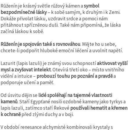
Růženín je krásný světle růžový kámen a
symbol
bezpodmínečné lásky
– k sobě samým, k druhým i k Zemi.
Dokáže přivolat lásku, uzdravit srdce a pomoci nám
přitáhnout spřízněnou duši. Také nám připomíná, že láska
začíná láskou k sobě.
Růženín je spojován také s rovnováhou
. Mějte ho u sebe,
chcete-li podpořit hluboké emoční léčení a uvolnit napětí.
Lazurit (lapis lazuli) je známý svou schopností
aktivovat vyšší
mysl a zvyšovat intelekt
. Otevírá třetí oko – místo vnitřního
vidění a intuice –
probouzí touhu po poznání a pravdě
a
podporuje učení a paměť.
Od úsvitu dějin se
lidé spoléhají na tajemné vlastnosti
kamenů
. Staří Egypťané nosili ozdobné kameny jako tyrkys a
lapis lazuli, zatímco staří Řekové
používali hematit a křemen
k ochraně
před zlými duchy a v boji.
V období renesance alchymisté kombinovali krystaly s