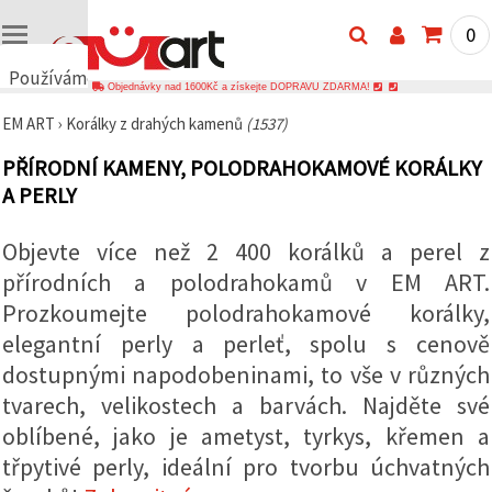
0
Používáme
Objednávky nad 1600Kč a získejte DOPRAVU ZDARMA!
cookies
EM ART
›
Korálky z drahých kamenů
(1537)
🍪
Používáme
PŘÍRODNÍ KAMENY, POLODRAHOKAMOVÉ KORÁLKY
cookies a
podobné
A PERLY
technologie,
abychom
zajistili
Objevte více než 2 400 korálků a perel z
správné
fungování
přírodních a polodrahokamů v EM ART.
webu,
Prozkoumejte polodrahokamové korálky,
zlepšili vaše
prostředí
elegantní perly a perleť, spolu s cenově
při jeho
používání a
dostupnými napodobeninami, to vše v různých
s vaším
souhlasem
tvarech, velikostech a barvách. Najděte své
analyzovali
oblíbené, jako je ametyst, tyrkys, křemen a
návštěvnost
a
třpytivé perly, ideální pro tvorbu úchvatných
zobrazovali
relevantnější