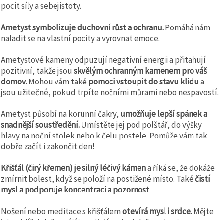
pocit síly a sebejistoty.
Ametyst symbolizuje duchovní růst a ochranu.
Pomáhá nám
naladit se na vlastní pocity a vyrovnat emoce.
Ametystové kameny odpuzují negativní energii a přitahují
pozitivní, takže jsou
skvělým ochranným kamenem pro váš
domov
. Mohou vám také
pomoci vstoupit do stavu klidu
a
jsou užitečné, pokud trpíte nočními můrami nebo nespavostí.
Ametyst působí na korunní čakry,
umožňuje lepší spánek a
snadnější soustředění.
Umístěte jej pod polštář, do výšky
hlavy na noční stolek nebo k čelu postele. Pomůže vám tak
dobře začít i zakončit den!
Křišťál (čirý křemen) je silný léčivý kámen
a říká se, že dokáže
zmírnit bolest, když se položí na postižené místo. Také
čistí
mysl a podporuje koncentraci a pozornost
.
Nošení nebo meditace s křišťálem
otevírá mysl i srdce.
Mějte