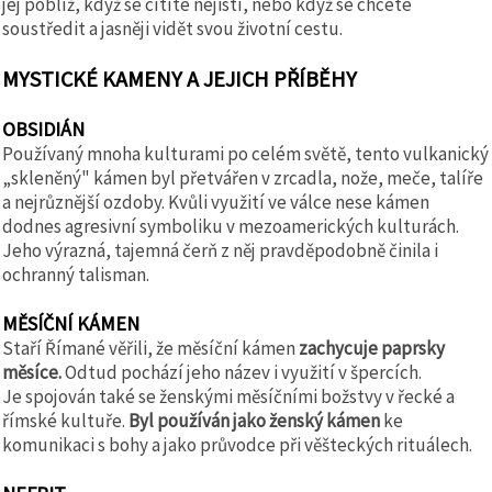
jej poblíž, když se cítíte nejistí, nebo když se chcete
soustředit a jasněji vidět svou životní cestu.
MYSTICKÉ KAMENY A JEJICH PŘÍBĚHY
OBSIDIÁN
Používaný mnoha kulturami po celém světě, tento vulkanický
„skleněný" kámen byl přetvářen v zrcadla, nože, meče, talíře
a nejrůznější ozdoby. Kvůli využití ve válce nese kámen
dodnes agresivní symboliku v mezoamerických kulturách.
Jeho výrazná, tajemná čerň z něj pravděpodobně činila i
ochranný talisman.
MĚSÍČNÍ KÁMEN
Staří Římané věřili, že měsíční kámen
zachycuje paprsky
měsíce.
Odtud pochází jeho název i využití v špercích.
Je spojován také se ženskými měsíčními božstvy v řecké a
římské kultuře.
Byl používán jako ženský kámen
ke
komunikaci s bohy a jako průvodce při věšteckých rituálech.