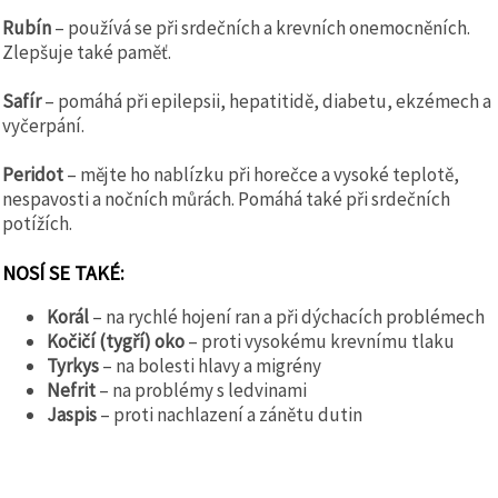
Rubín
– používá se při srdečních a krevních onemocněních.
Zlepšuje také paměť.
Safír
– pomáhá při epilepsii, hepatitidě, diabetu, ekzémech a
vyčerpání.
Peridot
– mějte ho nablízku při horečce a vysoké teplotě,
nespavosti a nočních můrách. Pomáhá také při srdečních
potížích.
NOSÍ SE TAKÉ:
Korál
– na rychlé hojení ran a při dýchacích problémech
Kočičí (tygří) oko
– proti vysokému krevnímu tlaku
Tyrkys
– na bolesti hlavy a migrény
Nefrit
– na problémy s ledvinami
Jaspis
– proti nachlazení a zánětu dutin