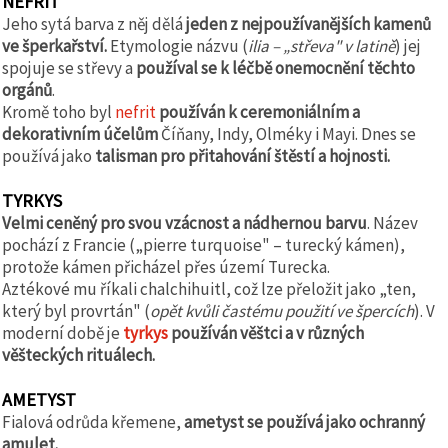
NEFRIT
Jeho sytá barva z něj dělá
jeden z nejpoužívanějších kamenů
ve šperkařství.
Etymologie názvu (
ilia – „střeva" v latině
) jej
spojuje se střevy a
používal se k léčbě onemocnění těchto
orgánů
.
Kromě toho byl
nefrit
používán k ceremoniálním a
dekorativním účelům
Číňany, Indy, Olméky i Mayi. Dnes se
používá jako
talisman pro přitahování štěstí a hojnosti.
TYRKYS
Velmi ceněný pro svou vzácnost a nádhernou barvu
. Název
pochází z Francie („pierre turquoise" – turecký kámen),
protože kámen přicházel přes území Turecka.
Aztékové mu říkali chalchihuitl, což lze přeložit jako „ten,
který byl provrtán" (
opět kvůli častému použití ve špercích
). V
moderní době je
tyrkys
používán věštci a v různých
věšteckých rituálech.
AMETYST
Fialová odrůda křemene,
ametyst se používá jako ochranný
amulet.