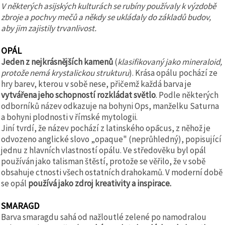
V některých asijských kulturách se rubíny používaly k výzdobě
zbroje a pochvy mečů a někdy se ukládaly do základů budov,
aby jim zajistily trvanlivost.
OPÁL
Jeden z nejkrásnějších kamenů
(
klasifikovaný jako mineraloid,
protože nemá krystalickou strukturu
). Krása opálu pochází ze
hry barev, kterou v sobě nese, přičemž každá barva je
vytvářena jeho schopností rozkládat světlo
. Podle některých
odborníků název odkazuje na bohyni Ops, manželku Saturna
a bohyni plodnosti v římské mytologii.
Jiní tvrdí, že název pochází z latinského opācus, z něhož je
odvozeno anglické slovo „opaque" (neprůhledný), popisující
jednu z hlavních vlastností opálu. Ve středověku byl opál
používán jako talisman štěstí, protože se věřilo, že v sobě
obsahuje ctnosti všech ostatních drahokamů. V moderní době
se opál
používá jako zdroj kreativity a inspirace.
SMARAGD
Barva smaragdu sahá od nažloutlé zelené po namodralou