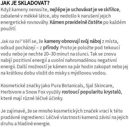
JAK JE SKLADOVAT?
Když kameny nenosíte,
nejlépe je uchovávat je ve skříňce
,
zabalené v měkké látce, aby nedošlo k narušení jejich
energetické rovnováhy.
Kámen pravidelně čistěte
po každém
použití.
Jak na to?
Věří se, že
kameny obnovují svůj náboj
z místa,
odkud pocházejí – z
přírody
.
Proto je položte pod tekoucí
vodu nebo je nechte 20–30 minut na slunci
.
Tak se znovu
nabijí pozitivní energií a uvolní nahromaděnou negativní
energii. Další možností je kámen na pár hodin zakopat nebo jej
na krátkou dobu vložit do misky s mýdlovou vodou.
Kosmetické značky jako Pura Botanicals, Sjal Skincare,
Herbivore a Snow Fox využily
rostoucí popularitu krystalů
,
které mají různé léčivé účinky.
Je zajímavé, že se mnoho kosmetických značek vrací k této
pradávné ingredienci. Léčivé vlastnosti kamenů závisí na jejich
druhu a hladině energie.