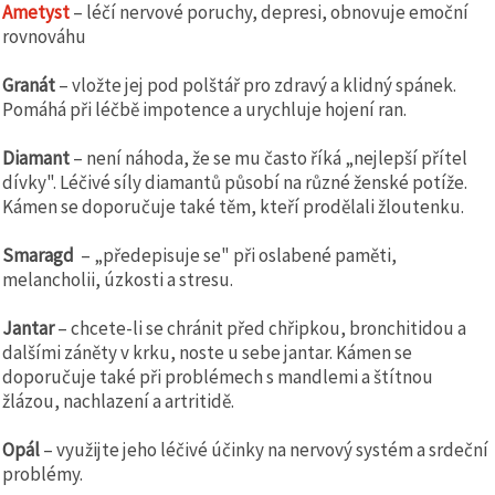
Ametyst
– léčí nervové poruchy, depresi, obnovuje emoční
rovnováhu
Granát
– vložte jej pod polštář pro zdravý a klidný spánek.
Pomáhá při léčbě impotence a urychluje hojení ran.
Diamant
– není náhoda, že se mu často říká „nejlepší přítel
dívky". Léčivé síly diamantů působí na různé ženské potíže.
Kámen se doporučuje také těm, kteří prodělali žloutenku.
Smaragd
– „předepisuje se" při oslabené paměti,
melancholii, úzkosti a stresu.
Jantar
– chcete-li se chránit před chřipkou, bronchitidou a
dalšími záněty v krku, noste u sebe jantar. Kámen se
doporučuje také při problémech s mandlemi a štítnou
žlázou, nachlazení a artritidě.
Opál
– využijte jeho léčivé účinky na nervový systém a srdeční
problémy.