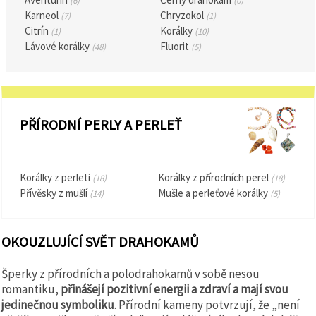
(6)
(0)
na tlačítko
"Uložit"
Karneol
Chryzokol
(7)
(1)
Citrín
Korálky
(1)
(10)
Lávové korálky
Fluorit
(48)
(5)
Přijmout
vše
Nastavení
PŘÍRODNÍ PERLY A PERLEŤ
Korálky z perleti
Korálky z přírodních perel
(18)
(18)
Přívěsky z mušlí
Mušle a perleťové korálky
(14)
(5)
OKOUZLUJÍCÍ SVĚT DRAHOKAMŮ
Šperky z přírodních a polodrahokamů v sobě nesou
romantiku,
přinášejí pozitivní energii a zdraví a mají svou
jedinečnou symboliku
. Přírodní kameny potvrzují, že „není