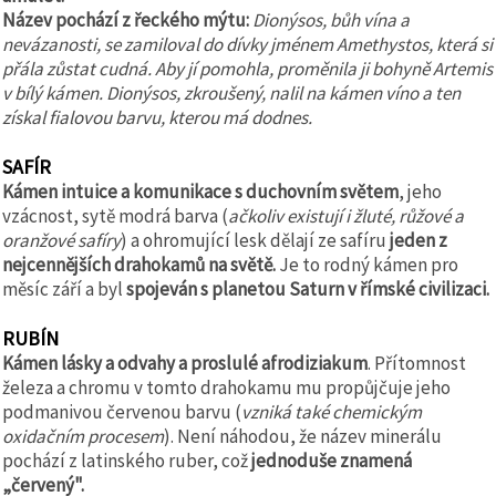
Název pochází z řeckého mýtu:
Dionýsos, bůh vína a
nevázanosti, se zamiloval do dívky jménem Amethystos, která si
přála zůstat cudná.
Aby jí pomohla, proměnila ji bohyně Artemis
v bílý kámen. Dionýsos, zkroušený, nalil na kámen víno a ten
získal fialovou barvu, kterou má dodnes.
SAFÍR
Kámen intuice a komunikace s duchovním světem
, jeho
vzácnost, sytě modrá barva (
ačkoliv existují i žluté, růžové a
oranžové safíry
) a ohromující lesk dělají ze safíru
jeden z
nejcennějších drahokamů na světě.
Je to rodný kámen pro
měsíc září a byl
spojeván s planetou Saturn v římské civilizaci.
RUBÍN
Kámen lásky a odvahy a proslulé afrodiziakum
. Přítomnost
železa a chromu v tomto drahokamu mu propůjčuje jeho
podmanivou červenou barvu (
vzniká také chemickým
oxidačním procesem
). Není náhodou, že název minerálu
pochází z latinského ruber, což
jednoduše znamená
„červený".