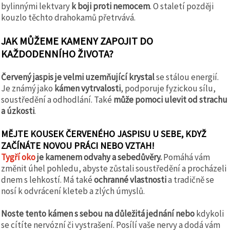
bylinnými lektvary
k boji proti nemocem
. O staletí později
kouzlo těchto drahokamů přetrvává.
JAK MŮŽEME KAMENY ZAPOJIT DO
KAŽDODENNÍHO ŽIVOTA?
Červený jaspis je velmi uzemňující krystal
se stálou energií.
Je známý jako
kámen vytrvalosti
, podporuje fyzickou sílu,
soustředění a odhodlání. Také
může pomoci ulevit od strachu
a úzkosti
.
MĚJTE KOUSEK ČERVENÉHO JASPISU U SEBE, KDYŽ
ZAČÍNÁTE NOVOU PRÁCI NEBO VZTAH!
Tygří oko
je kamenem odvahy a sebedůvěry.
Pomáhá vám
změnit úhel pohledu, abyste zůstali soustředění a procházeli
dnem s lehkostí. Má také
ochranné vlastnosti
a tradičně se
nosí k odvrácení kleteb a zlých úmyslů.
Noste tento kámen s sebou na důležitá jednání nebo
kdykoli
se cítíte nervózní či vystrašení. Posílí vaše nervy a dodá vám