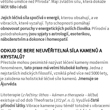
většího umělce než Příroda". Mají zvláštní sílu, která dokáže
léčit tělo i duši
.
Jejich léčivá síla spočívá v energii
, kterou obsahují, a ve
vibracích, které vyzařují. Tyto schopnosti pomáhají
obnovovat poruchy v energetických polích člověka
. Přírodní a
polodrahokamy
jsou spjaty s astrologií, esoterikou,
náboženstvím a dokonce i homeopatií
.
ODKUD SE BERE NEUVĚŘITELNÁ SÍLA KAMENŮ A
KRYSTALŮ?
Přestože mohou pesimisté nazývat léčení kameny moderním
fenoménem,
tato praxe má velmi hluboké kořeny.
Jedna z
nejstarších indických filosofií, vzniklá před více než 5000 lety,
je založena na holistické léčivé síle kamenů.
Jmenuje se
Ájurvéda
.
Litoterapie (
z řečtiny: lithos – kámen a therapeia – léčba
)
existuje už od dob Theofrasta (
372 př. n. l.
). Využívá
čisté
přírodní látky.
Vibrace kamene jsou téměř totožné s vibracemi