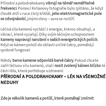
Přírodní a polodrahokamy
vibrují na téměř neměřitelné
frekvenci
. Pomocí Kirlianovy fotografie bylo zjištěno, že když
člověk drží v ruce čistý křišťál,
jeho elektromagnetické pole
se zdvojnásobí
, jinými slovy – aura se rozšíří.
Léčivá síla kamenů vychází z energie, kterou obsahují, a
vibrací, které vyzařují
.
Díky svým léčivým schopnostem
kameny napravují narušení v našich energetických polích.
Když se kámen položí do oblasti určité čakry, pomáhá jí
správně fungovat.
Někdy
barva kamene odpovídá barvě čakry.
Pokud chcete
zažít léčivou sílu kamenů, stačí
nosit zvolený kámen blízko
té
části těla, která potřebuje uzdravení.
PŘÍRODNÍ A POLODRAHOKAMY – LÉK NA VŠEMOŽNÉ
NEDUHY
Zde je několik kamenů a potíží, které pomáhají zmírnit: