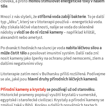
člověka, a proto
mohou stimulovat energetické toky v našem
těle
.
Mnozí z nás slyšeli, že
stříbrná voda zabíjí bakterie
. To je další
typ „léku", který se v litoterapii používá – energetická voda.
Aby získala léčivé vlastnosti, nalije se voda do skleněné
nádoby a
vloží se do ní různé kameny
– například křišťál,
alexandrit nebo ametyst.
Po dvanácti hodinách na slunci je voda
nabita léčivou silou a
může čistit tělo
a posilovat imunitní systém. Další rada zní:
nosit kameny jako šperky na ochranu před nemocemi, zlem a
dalšími negativními vlivy.
Litoterapie zatím není v Bulharsku příliš rozšířená. Podívejme
se ale, jaké jsou
hlavní druhy přírodních léčivých kamenů
.
Přírodní kameny a krystaly
se používají už od starověku.
Historické prameny popisují využití krystalů v sumerské,
egyptské i starořecké civilizaci. Krystaly a přírodní kameny se
zmiňují také v Bibli, Koránu a dalších posvátných textech.