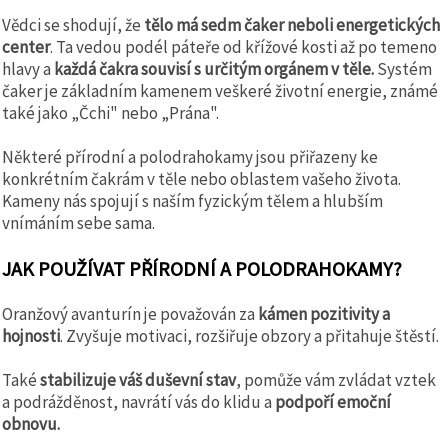
Vědci se shodují, že
tělo má sedm čaker neboli energetických
center
. Ta vedou podél páteře od křížové kosti až po temeno
hlavy a
každá čakra souvisí s určitým orgánem v těle.
Systém
čaker je základním kamenem veškeré životní energie, známé
také jako „Čchi" nebo „Prána".
Některé přírodní a polodrahokamy jsou přiřazeny ke
konkrétním čakrám v těle nebo oblastem vašeho života.
Kameny nás spojují s naším fyzickým tělem a hlubším
vnímáním sebe sama.
JAK POUŽÍVAT PŘÍRODNÍ A POLODRAHOKAMY?
Oranžový avanturín je považován za
kámen pozitivity a
hojnosti
. Zvyšuje motivaci, rozšiřuje obzory a přitahuje štěstí.
Také
stabilizuje váš duševní stav
, pomůže vám zvládat vztek
a podrážděnost, navrátí vás do klidu a
podpoří emoční
obnovu.