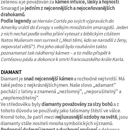
zelenou a je považován za
kámen intuice, lásky a hojnosti
.
Smaragd je
jedním z nejcennějších a nejoceňovanějších
drahokamů.
Podle legendy
se Hernán Cortés po svých výpravách do
Ameriky vrátil do Evropy s velkým množstvím smaragdů. Jeden
z nich nechal podle svého přání vytesat s biblickým citátem
Natos Mulierum non surrexit („Mezi těmi, kdo se narodili z ženy,
nepovstal větší"). Pro jeho okolí bylo rouháním takto
poznamenat tak nádherný kámen – a to mělo přispět k
Cortésovu pádu a dokonce k smrti francouzského krále Karla.
DIAMANT
Diamant je
snad nejcennější kámen
a rozhodně nejtvrdší. Má
také jedno z nejkrásnějších jmen. Naše slovo „adamant"
pochází z latiny a znamená „nezlomný", „neporušitelný" a
„nepřemožitelný".
Ve středověku byly
diamanty považovány za slzy bohů
a z
tohoto důvodu se používaly jako talismany štěstí ve válce.
Kromě toho, že patří mezi
nejluxusnější ozdoby na světě
, jsou
diamanty stále nositeli mnoha symbolických významů.
Podporují duševní jasnost a duchovní osvícení
a dokonce