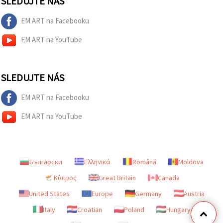
SLEDUJTE NÁS
EM ART na Facebooku
EM ART na YouTube
SLEDUJTE NÁS
EM ART na Facebooku
EM ART na YouTube
Български
Ελληνικά
Română
Moldova
Κύπρος
Great Britain
Canada
United States
Europe
Germany
Austria
Italy
Croatian
Poland
Hungary