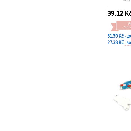
39.12
K
S
PRO 
31.30 Kč
- 2
27.38 Kč
- 3