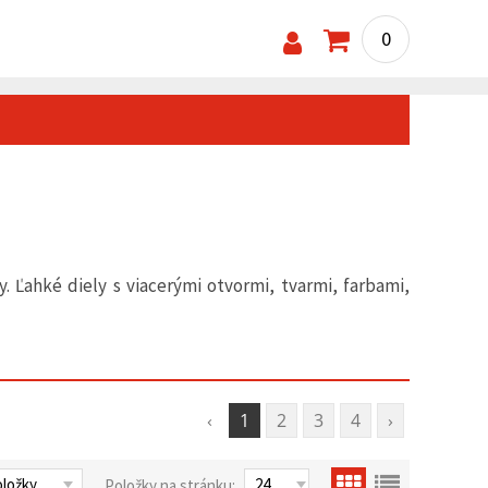
0
. Ľahké diely s viacerými otvormi, tvarmi, farbami,
‹
1
2
3
4
›
Položky na stránku: