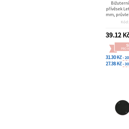
Bižutern
přívěsek Le
mm, průvle
Kód
39.12
K
S
PRO 
31.30 Kč
- 2
27.38 Kč
- 3