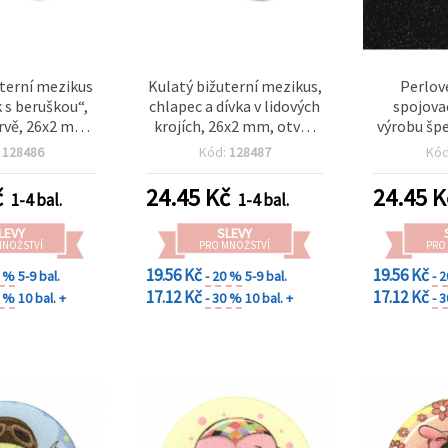
uterní mezikus
Kulatý bižuterní mezikus,
Perlov
k s beruškou“,
chlapec a dívka v lidových
spojova
arvě, 26x2 mm,
krojích, 26x2 mm, otvor
výrobu šp
 mm – 5 ks, na
1,5 mm, antické stříbro –
krémová 
:
128486
Kód:
128487
Kó
u, náramky a
5 ks
u šperků
č
24.45
Kč
24.45
K
1-4 bal.
1-4 bal.
LEVY
SLEVY
MNOŽSTVÍ
PRO MNOŽSTVÍ
PRO
19.56 Kč
19.56 Kč
0 %
5-9 bal.
- 20 %
5-9 bal.
- 
17.12 Kč
17.12 Kč
0 %
10 bal. +
- 30 %
10 bal. +
- 