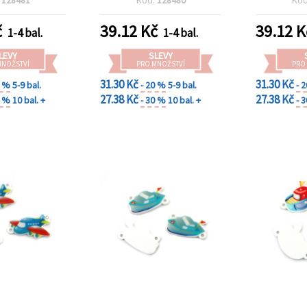
č
39.12
Kč
39.12
K
1-4 bal.
1-4 bal.
LEVY
SLEVY
MNOŽSTVÍ
PRO MNOŽSTVÍ
PRO
31.30 Kč
31.30 Kč
0 %
5-9 bal.
- 20 %
5-9 bal.
- 
27.38 Kč
27.38 Kč
0 %
10 bal. +
- 30 %
10 bal. +
- 