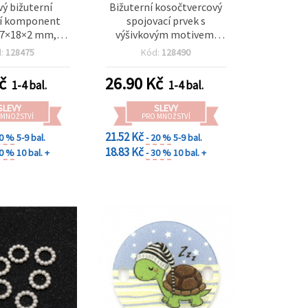
vý bižuterní
Bižuterní kosočtvercový
cí komponent
spojovací prvek s
27×18×2 mm,
výšivkovým motivem,
 mm – 10 ks
26×2 mm, otvor 1 mm – 5
d:
128475
Kód:
128490
ks
č
26.90
Kč
1-4 bal.
1-4 bal.
SLEVY
SLEVY
 MNOŽSTVÍ
PRO MNOŽSTVÍ
21.52 Kč
20 %
5-9 bal.
- 20 %
5-9 bal.
18.83 Kč
30 %
10 bal. +
- 30 %
10 bal. +