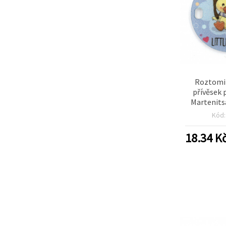
Roztomil
přívěsek
Martenits
25x2 mm, o
Kód
–
18.34
K