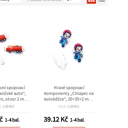
vní spojovací
Hravé spojovací
asičské auto“,
komponenty „Chlapec na
m, otvor 2 mm,
koloběžce“, 20×35×2 mm,
nicu a výrobu
otvor 2 mm, balení 10 ks
d:
128483
Kód:
128482
ků, 10 ks
– pro dětské šperky,
veselé náramky a
č
39.12
Kč
1-4 bal.
1-4 bal.
kreativní DIY dekorace