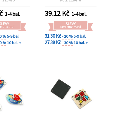
č
39.12
Kč
1-4 bal.
1-4 bal.
SLEVY
SLEVY
 MNOŽSTVÍ
PRO MNOŽSTVÍ
31.30 Kč
20 %
5-9 bal.
- 20 %
5-9 bal.
27.38 Kč
30 %
10 bal. +
- 30 %
10 bal. +