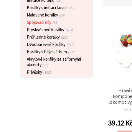
Imitace korálků
(35)
obsah a
Korálky s imitací kovu
reklamu, a
(179)
to i s
Malované korálky
(69)
pomocí
našich
Spojovací díly
(81)
partnerů
Pryskyřicové korálky
(183)
pro
analýzu a
Průhledné korálky
(225)
marketing.
Dvoubarevné korálky
(312)
Můžete
Korálky s bílým jádrem
(31)
souhlasit s
použitím
Akrylové korálky se stříbrnými
všech
akcenty
(73)
cookies
kliknutím
Přívěsky
(142)
na
"Přijmout
vše!" Nebo
Hravé 
můžete
uvést své
komponen
preference v
lokomotivy
Nastavení
otvor 2 m
výběrem
Kód
ks, ideál
daného
typu
šperky,
39.12
K
cookies a
náramky a 
kliknutím
dek