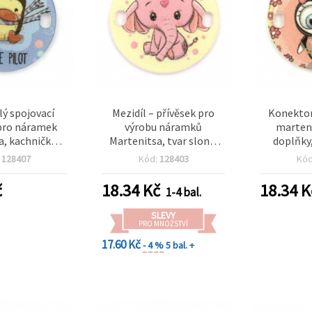
ý spojovací
Mezidíl – přívěsek pro
Konektor
 pro náramek
výrobu náramků
marteni
a, kachnička,
Martenitsa, tvar slona,
doplňky
tvor: 2x3 mm
25×2 mm, otvor 2×3 mm,
otvory
:
128407
Kód:
128403
Kó
 5 ks
5 ks
č
18.34
Kč
18.34
K
1-4 bal.
SLEVY
PRO MNOŽSTVÍ
17.60 Kč
- 4 %
5 bal. +