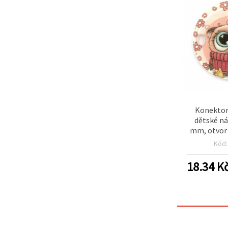
Konektor
dětské n
mm, otvor 
stříbrná 
Kód
18.34
K