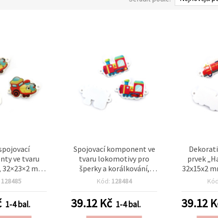
spojovací
Spojovací komponent ve
Dekorati
ty ve tvaru
tvaru lokomotivy pro
prvek „H
, 32×23×2 mm,
šperky a korálkování,
32x15x2 m
m – balení 10
32x20x2 mm, otvor 2 mm,
pro marte
:
128485
Kód:
128484
Kó
ní pro dětské
stříbrná barva – 10 ks
šper
 tematické
č
39.12
Kč
39.12
K
1-4 bal.
1-4 bal.
kreativní DIY
orace