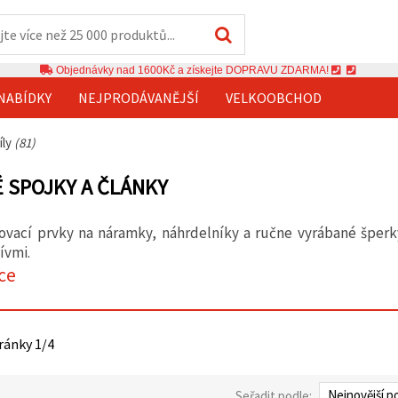
Objednávky nad 1600Kč a získejte DOPRAVU ZDARMA!
NABÍDKY
NEJPRODÁVANĚJŠÍ
VELKOOBCHOD
íly
(81)
 SPOJKY A ČLÁNKY
ovací prvky na náramky, náhrdelníky a ručne vyrábané šperky
ívmi.
ce
tránky 1/4
Seřadit podle: