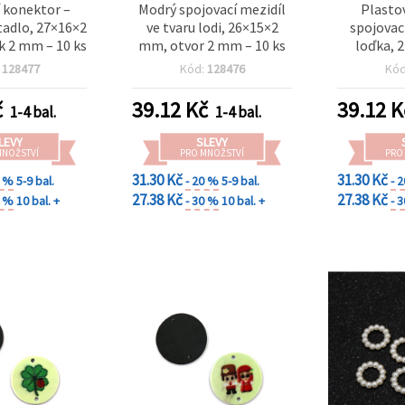
í konektor –
Modrý spojovací mezidíl
Plasto
tadlo, 27×16×2
ve tvaru lodi, 26×15×2
spojova
k 2 mm – 10 ks
mm, otvor 2 mm – 10 ks
loďka, 
otvor 2
:
128477
Kód:
128476
Kó
č
39.12
Kč
39.12
K
1-4 bal.
1-4 bal.
LEVY
SLEVY
MNOŽSTVÍ
PRO MNOŽSTVÍ
PRO
31.30 Kč
31.30 Kč
0 %
5-9 bal.
- 20 %
5-9 bal.
- 
27.38 Kč
27.38 Kč
0 %
10 bal. +
- 30 %
10 bal. +
- 