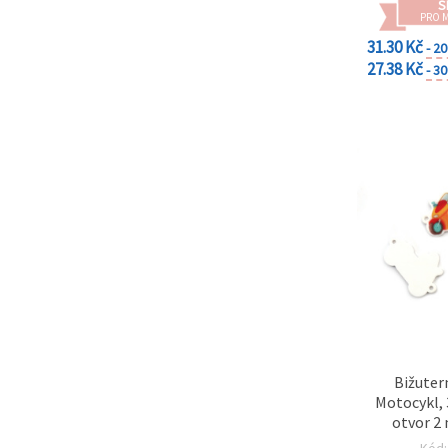
na tlačítko
S
"Uložit"
PRO 
31.30 Kč
- 2
27.38 Kč
Přijmout
- 3
vše
Nastavení
Bižuter
Motocykl,
otvor 2
Kód