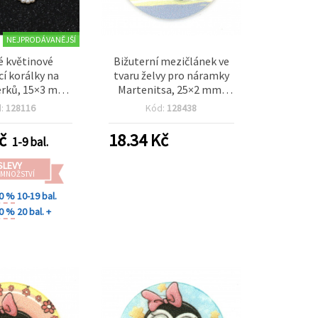
NEJPRODÁVANĚJŠÍ
é květinové
Bižuterní mezičlánek ve
cí korálky na
tvaru želvy pro náramky
erků, 15×3 mm,
Martenitsa, 25×2 mm,
barva – 50 ks
otvor 2×3 mm – 5 ks
d:
128116
Kód:
128438
č
18.34
Kč
1-9 bal.
SLEVY
 MNOŽSTVÍ
20 %
10-19 bal.
30 %
20 bal. +