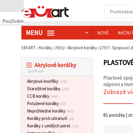
Používáme
cookies
MENU
NOVÉ
AKČNÍ 
🍪
Používáme
cookies a
EM ART
›
Korálky
(7691)
›
Akrylové korálky
(2797)
›
Spojovací d
podobné
technologie,
abychom
PLASTOVÉ
Akrylové korálky
zajistili
správné
Zavřít vše
fungování
Plastové spoj
webu,
Akrylové knoflíky
(138)
zlepšili vaše
nápismi a mot
prostředí
Starožitné korálky
(246)
Zobrazit ví
při jeho
CCB korálky
(466)
používání a
s vaším
Potažené korálky
(69)
souhlasem
Neprůhledné korálky
(405)
analyzovali
81 položky | s
návštěvnost
Korálky proti uhranutí
(28)
a
Korálky z umělých perel
(115)
zobrazovali
relevantnější