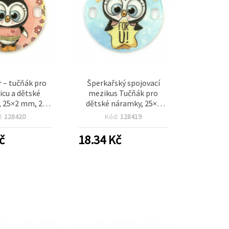
 – tučňák pro
Šperkařský spojovací
cu a dětské
mezikus Tučňák pro
, 25×2 mm, 2
dětské náramky, 25×2
 3 mm, 5 ks
mm, otvor 2×3 mm – 5 ks
d:
128420
Kód:
128419
č
18.34
Kč