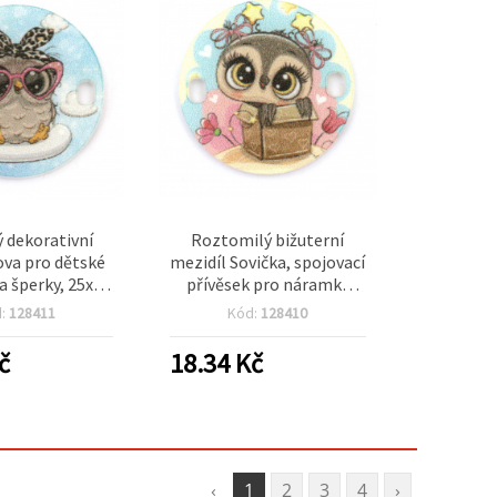
 dekorativní
Roztomilý bižuterní
ova pro dětské
mezidíl Sovička, spojovací
 šperky, 25x2
přívěsek pro náramky
vor 2x3 mm,
Martenitsa, 25×2 mm,
d:
128411
Kód:
128410
ení 5 ks
otvor 2×3 mm – 5 ks
č
18.34
Kč
‹
1
2
3
4
›