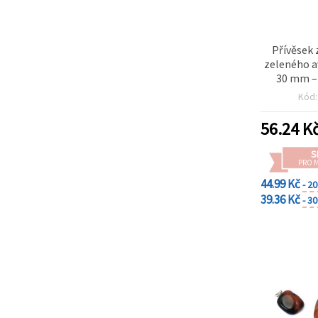
Přívěsek 
zeleného a
30 mm –
šp
Kód
56.24
K
S
PRO 
44.99 Kč
- 2
39.36 Kč
- 3