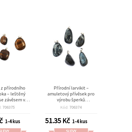
 z přírodního
Přírodní larvikit –
oka – leštěný
amuletový přívěsek pro
se závěsem ve
výrobu šperků
 barvě, různé
10~15x20~28 mm
d:
706375
Kód:
706374
x), zlatohnědý
 s efektem
č
51.35
Kč
1-4 kus
1-4 kus
ka, cca 12–20 x
, pro výrobu
SLEVY
SLEVY