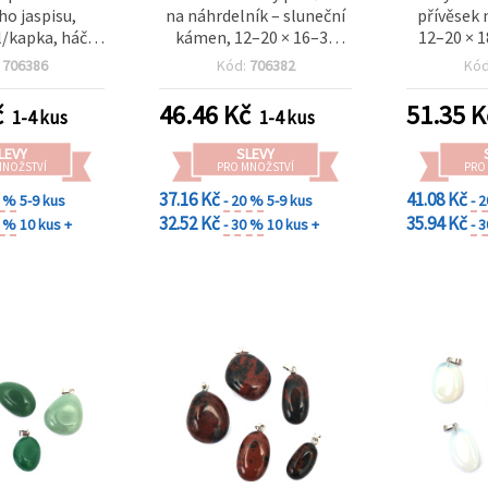
ho jaspisu,
na náhrdelník – sluneční
přívěsek 
l/kapka, háček
kámen, 12–20 × 16–32
12–20 × 
 barvě, 15–20 x
mm (na výrobu šperků)
DIY výrobu
:
706386
Kód:
706382
Kó
– komponenta
š
obu šperků
č
46.46
Kč
51.35
K
1-4 kus
1-4 kus
LEVY
SLEVY
MNOŽSTVÍ
PRO MNOŽSTVÍ
PRO
37.16 Kč
41.08 Kč
0 %
5-9 kus
- 20 %
5-9 kus
- 
32.52 Kč
35.94 Kč
0 %
10 kus +
- 30 %
10 kus +
- 