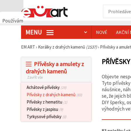
Používáme
cookies
MENU
NOVÉ
AKČNÍ 
🍪
Používáme
cookies a
EM ART
›
Korálky z drahých kamenů
(1537)
›
Přívěsky a amul
podobné
technologie,
abychom
PŘÍVĚSKY
Přívěsky a amulety z
zajistili
správné
drahých kamenů
fungování
Objevte nesp
Zavřít vše
webu,
zlepšili vaše
Tyto přívěsky
prostředí
Achátové přívěsky
(19)
náušnice, náh
při jeho
Přívěsky z drahých kamenů
(83)
se, že jejich 
používání a
s vaším
DIY šperky, o
Přívěsky z hematitu
(1)
souhlasem
výhodných ve
Přívěsky z jaspisu
(9)
analyzovali
návštěvnost
Tyrkysové přívěsky
(0)
a
zobrazovali
relevantnější
83 položky | s