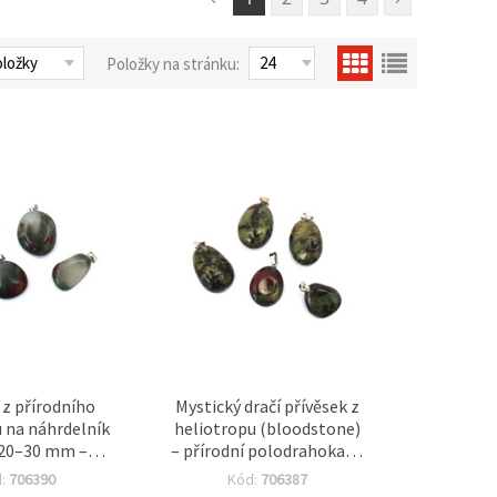
Položky na stránku:
 z přírodního
Mystický dračí přívěsek z
 na náhrdelník
heliotropu (bloodstone)
20–30 mm –
– přírodní polodrahokam,
t pro výrobu
pravý epidot 14×20–20×28
d:
706390
Kód:
706387
perků
mm