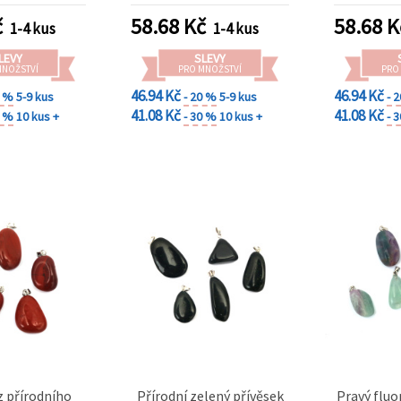
č
58.68
Kč
58.68
K
1-4 kus
1-4 kus
LEVY
SLEVY
MNOŽSTVÍ
PRO MNOŽSTVÍ
PRO
46.94 Kč
46.94 Kč
0 %
5-9 kus
- 20 %
5-9 kus
- 
41.08 Kč
41.08 Kč
0 %
10 kus +
- 30 %
10 kus +
- 
z přírodního
Přírodní zelený přívěsek
Pravý fluo