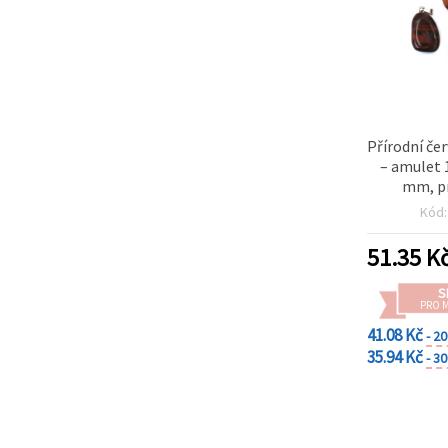
Přírodní če
– amulet 
mm, pr
náhrdeln
Kód
(
51.35
K
S
PRO 
41.08 Kč
- 2
35.94 Kč
- 3