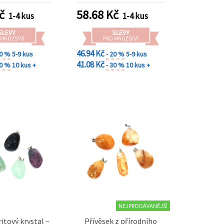
č
58.68
Kč
1-4 kus
1-4 kus
SLEVY
SLEVY
 MNOŽSTVÍ
PRO MNOŽSTVÍ
46.94 Kč
20 %
5-9 kus
- 20 %
5-9 kus
41.08 Kč
30 %
10 kus +
- 30 %
10 kus +
NEJPRODÁVANĚJŠÍ
ritový krystal –
Přívěsek z přírodního