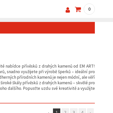
0
ité nabídce přívěsků z drahých kamenů od EM ART!
rů, snadno využijete při výrobě šperků – ideální pro
ádherných přírodních kamenů je nejen módní, ale věří
 z široké škály přívěsků z drahých kamenů – skvělé pro
ho dalšího. Popusťte uzdu své kreativitě a využijte
‹
1
2
3
4
›