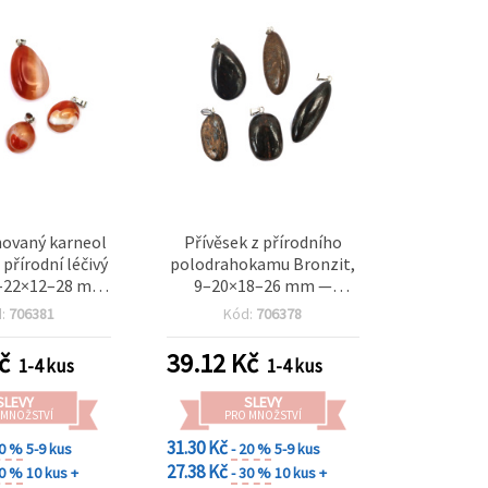
hovaný karneol
Přívěsek z přírodního
 přírodní léčivý
polodrahokamu Bronzit,
–22×12–28 mm
9–20×18–26 mm —
obu šperků
komponent pro šperky,
d:
706381
Kód:
706378
korálky a tvoření
č
39.12
Kč
1-4 kus
1-4 kus
SLEVY
SLEVY
 MNOŽSTVÍ
PRO MNOŽSTVÍ
31.30 Kč
20 %
5-9 kus
- 20 %
5-9 kus
27.38 Kč
30 %
10 kus +
- 30 %
10 kus +