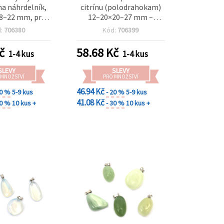
na náhrdelník,
citrínu (polodrahokam)
18–22 mm, pro
12–20×20–27 mm –
 náhrdelníků a
šperkařský komponent
d:
706380
Kód:
706399
perků
č
58.68
Kč
1-4 kus
1-4 kus
SLEVY
SLEVY
 MNOŽSTVÍ
PRO MNOŽSTVÍ
46.94 Kč
20 %
5-9 kus
- 20 %
5-9 kus
41.08 Kč
30 %
10 kus +
- 30 %
10 kus +