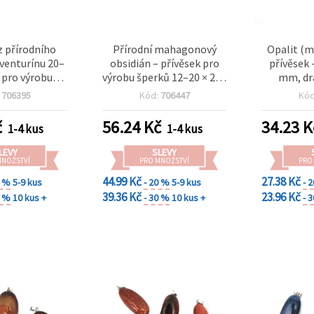
z přírodního
Přírodní mahagonový
Opalit (m
venturínu 20–
obsidián – přívěsek pro
přívěsek 
 pro výrobu
výrobu šperků 12–20 × 20–
mm, d
erků
28 mm
bižuteri
:
706395
Kód:
706447
Kó
č
56.24
Kč
34.23
K
1-4 kus
1-4 kus
LEVY
SLEVY
MNOŽSTVÍ
PRO MNOŽSTVÍ
PRO
44.99 Kč
27.38 Kč
0 %
5-9 kus
- 20 %
5-9 kus
- 
39.36 Kč
23.96 Kč
0 %
10 kus +
- 30 %
10 kus +
- 