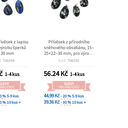
řívěsek z lapisu
Přívěsek z přírodního
 výrobu šperků
sněhového obsidiánu, 15–
–30 mm
25×22–30 mm, pro výrobu
šperků
d:
706394
Kód:
706393
č
56.24
Kč
1-4 kus
1-4 kus
SLEVY
SLEVY
 MNOŽSTVÍ
PRO MNOŽSTVÍ
44.99 Kč
20 %
5-9 kus
- 20 %
5-9 kus
39.36 Kč
30 %
10 kus +
- 30 %
10 kus +