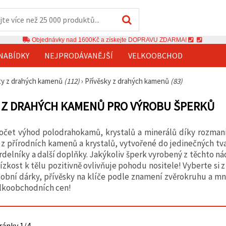
Objednávky nad 1600Kč a získejte DOPRAVU ZDARMA!
NABÍDKY
NEJPRODÁVANĚJŠÍ
VELKOOBCHOD
ety z drahých kamenů
(112)
›
Přívěsky z drahých kamenů
(83)
 Z DRAHÝCH KAMENŮ PRO VÝROBU ŠPERKŮ
očet výhod polodrahokamů, krystalů a minerálů díky rozman
 z přírodních kamenů a krystalů, vytvořené do jedinečných tva
rdelníky a další doplňky. Jakýkoliv šperk vyrobený z těchto n
blízkost k tělu pozitivně ovlivňuje pohodu nositele! Vyberte si
sobní dárky, přívěsky na klíče podle znamení zvěrokruhu a mno
lkoobchodních cen!
tránky 1/4