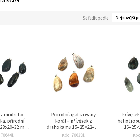
Seřadit podle:
 z modrého
Přírodní agatizovaný
Přívěsek
ka, přírodní
korál – přívěsek z
heliotropu
-23x20-32 mm
drahokamu 15–25×22–30
16–25×
nt na výrobu
mm (pro výrobu šperků a
komponen
:
706441
Kód:
706391
Kó
erků
kreativní tvoření)
š