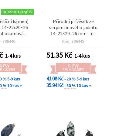
NEJPRODÁVANĚJŠÍ
ěsíční kámen)
Přírodní přívěsek ze
- 14~22x20~26
serpentinového jadeitu
rahokamová
14–22×20–26 mm – na
e pro tvoření
výrobu šperků
d:
706446
Kód:
706445
č
51.35
Kč
1-4 kus
1-4 kus
SLEVY
SLEVY
 MNOŽSTVÍ
PRO MNOŽSTVÍ
41.08 Kč
20 %
5-9 kus
- 20 %
5-9 kus
35.94 Kč
30 %
10 kus +
- 30 %
10 kus +