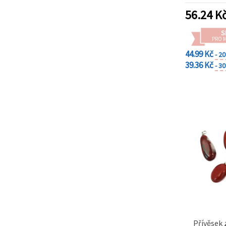
na tlačítko
"Uložit"
56.24
K
S
Přijmout
PRO 
vše
44.99 Kč
- 2
39.36 Kč
Nastavení
- 3
Přívěsek 