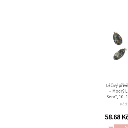
Léčivý pří
– Modrý L
Sera“, 10–
pro výr
Kód
58.68
K
S