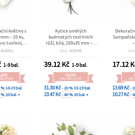
ační květiny s
Kytice umělých
Dekorační
 mm – 10 ks,
kudrnatých textilních
šampaňská
ro tvoření,
růží, bílá, 100x35 mm – 6
–
oking a DIY
ks
:
414352
Kód:
415545
Kó
č
39.12
Kč
17.12
K
1-9 bal.
1-9 bal.
LEVY
SLEVY
MNOŽSTVÍ
PRO MNOŽSTVÍ
PRO
31.30 Kč
13.69 Kč
0 %
10-19 bal.
- 20 %
10-19 bal.
- 
23.47 Kč
10.27 Kč
0 %
20 bal. +
- 40 %
20 bal. +
- 