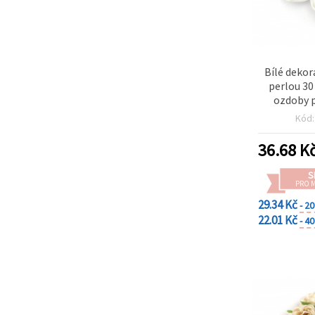
Bílé dekor
perlou 30
ozdoby p
scrapbo
Kód
36.68
K
S
PRO 
29.34 Kč
- 2
22.01 Kč
- 4