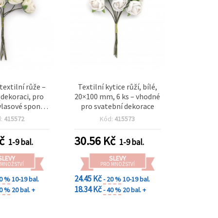
extilní růže –
Textilní kytice růží, bílé,
 dekoraci, pro
20×100 mm, 6 ks – vhodné
vlasové sponky,
pro svatební dekorace
 mm – 6 ks
d:
415572
Kód:
415573
č
30.56
Kč
1-9 bal.
1-9 bal.
SLEVY
SLEVY
 MNOŽSTVÍ
PRO MNOŽSTVÍ
24.45 Kč
20 %
10-19 bal.
- 20 %
10-19 bal.
18.34 Kč
40 %
20 bal. +
- 40 %
20 bal. +