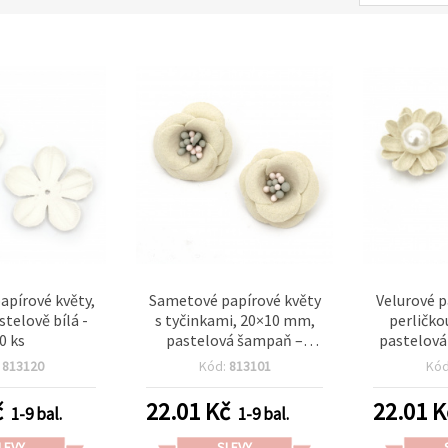
apírové květy,
Sametové papírové květy
Velurové p
telově bílá -
s tyčinkami, 20×10 mm,
perličko
0 ks
pastelová šampaň –
pastelová
balení 2 ks, pro
:
813120
Kód:
813101
Kó
scrapbooking a dekorace
č
22.01
Kč
22.01
K
1-9 bal.
1-9 bal.
LEVY
SLEVY