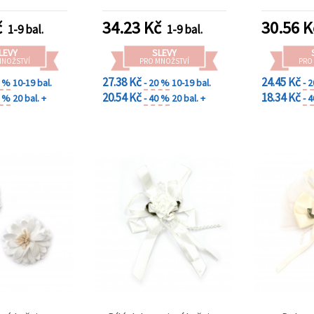
orace)
svatební oznámení,
přání, scrapbooky a alba
č
34.23
Kč
30.56
K
1-9 bal.
1-9 bal.
LEVY
SLEVY
MNOŽSTVÍ
PRO MNOŽSTVÍ
PRO
27.38 Kč
24.45 Kč
0 %
10-19 bal.
- 20 %
10-19 bal.
- 
20.54 Kč
18.34 Kč
0 %
20 bal. +
- 40 %
20 bal. +
- 