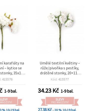
lní karafiáty na
Umělé textilní květiny –
ní – kytice se
růže/pivoňka s pestíky,
stonky, 35x100
drátěné stonky, 20×110
, 6 ks
mm, 6 ks, bílá
d:
415576
Kód:
415577
č
34.23
Kč
1-9 bal.
1-9 bal.
SLEVY
SLEVY
 MNOŽSTVÍ
PRO MNOŽSTVÍ
27.38 Kč
20 %
10-19 bal.
- 20 %
10-19 bal.