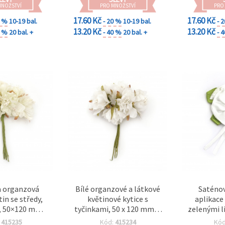
MNOŽSTVÍ
PRO MNOŽSTVÍ
PRO
17.60 Kč
17.60 Kč
0 %
10-19 bal.
- 20 %
10-19 bal.
- 
13.20 Kč
13.20 Kč
0 %
20 bal. +
- 40 %
20 bal. +
- 
 a organzová
Bílé organzové a látkové
Saténov
tin se středy,
květinové kytice s
aplikace 
 50×120 mm –
tyčinkami, 50 x 120 mm, 6
zelenými l
a tvoření a
ks – DIY ozdoby na
detailem, 
:
415235
Kód:
415234
Kó