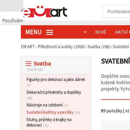
Používáme
cookies
MENU
NOVÉ
AKČNÍ 
🍪
Používáme
cookies a
EM ART
›
Příležitosti a svátky
(2956)
›
Svatba
(196)
›
Svatební 
podobné
technologie,
abychom
SVATEBNÍ
Svatba
zajistili
správné
Zavřít vše
fungování
Doplňte svou
webu,
Figurky pro dekoraci a jako dárek
zlepšili vaše
krásné květin
(9)
prostředí
projekty. Vyt
při jeho
Dekorační předměty a doplňky
používání a
(48)
s vaším
Nástroje na zdobení
souhlasem
(1)
analyzovali
89 položky | s
Svatební květiny a pestíky
(89)
návštěvnost
a
Stuhy, prýmky a krajky na
zobrazovali
dekoraci
(31)
relevantnější