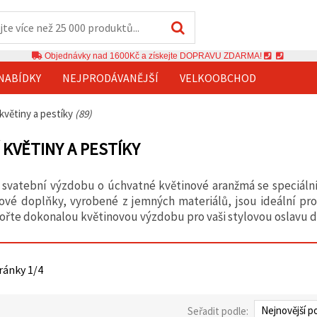
Objednávky nad 1600Kč a získejte DOPRAVU ZDARMA!
NABÍDKY
NEJPRODÁVANĚJŠÍ
VELKOOBCHOD
květiny a pestíky
(89)
 KVĚTINY A PESTÍKY
 svatební výzdobu o úchvatné květinové aranžmá se speciální
ové doplňky, vyrobené z jemných materiálů, jsou ideální pro k
vořte dokonalou květinovou výzdobu pro vaši stylovou oslavu dí
tránky 1/4
Seřadit podle: