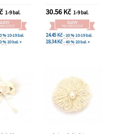
ks
scrapbooking, šití a do
vlasů
č
30.56
Kč
1-9 bal.
1-9 bal.
SLEVY
SLEVY
 MNOŽSTVÍ
PRO MNOŽSTVÍ
24.45 Kč
20 %
10-19 bal.
- 20 %
10-19 bal.
18.34 Kč
40 %
20 bal. +
- 40 %
20 bal. +