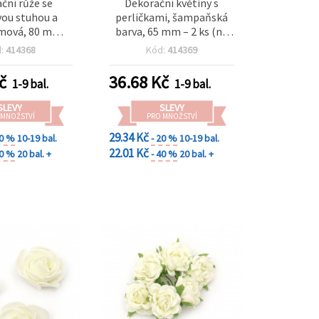
ční růže se
Dekorační květiny s
ou stuhou a
perličkami, šampaňská
mová, 80 mm, 5
barva, 65 mm – 2 ks (na
ks
tvoření)
d:
414368
Kód:
414369
č
36.68
Kč
1-9 bal.
1-9 bal.
SLEVY
SLEVY
 MNOŽSTVÍ
PRO MNOŽSTVÍ
29.34 Kč
20 %
10-19 bal.
- 20 %
10-19 bal.
22.01 Kč
40 %
20 bal. +
- 40 %
20 bal. +