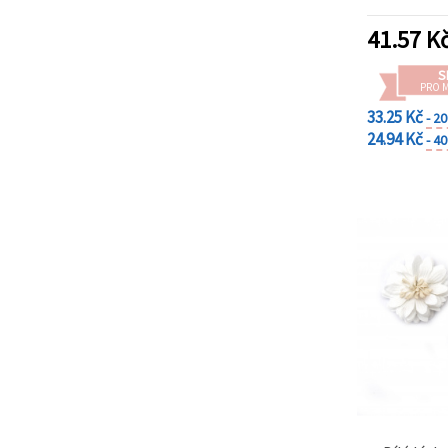
dek
41.57
K
S
PRO 
33.25 Kč
- 2
24.94 Kč
- 4