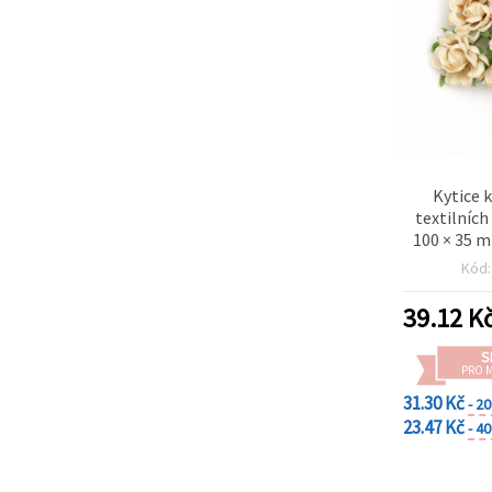
Kytice 
textilních
100 × 35 m
Kód
39.12
K
S
PRO 
31.30 Kč
- 2
23.47 Kč
- 4