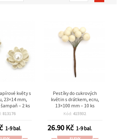
apírové květy s
Pestíky do cukrových
u, 23×14 mm,
květin s drátkem, ecru,
 šampaň – 2 ks
13×100 mm – 10 ks
d:
813176
Kód:
415932
č
26.90
Kč
1-9 bal.
1-9 bal.
SLEVY
SLEVY