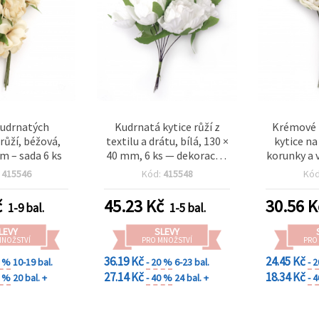
kudrnatých
Kudrnatá kytice růží z
Krémové t
 růží, béžová,
textilu a drátu, bílá, 130 ×
kytice na
m – sada 6 ks
40 mm, 6 ks — dekorace a
korunky a 
svatby
20×100
:
415546
Kód:
415548
Kó
č
45.23
Kč
30.56
K
1-9 bal.
1-5 bal.
LEVY
SLEVY
MNOŽSTVÍ
PRO MNOŽSTVÍ
PRO
36.19 Kč
24.45 Kč
0 %
10-19 bal.
- 20 %
6-23 bal.
- 
27.14 Kč
18.34 Kč
0 %
20 bal. +
- 40 %
24 bal. +
- 