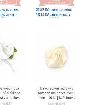
 MNOŽSTVÍ
PRO MNOŽSTVÍ
21.52 Kč
20 %
10-19 bal.
- 20 %
10-19 bal.
16.14 Kč
40 %
20 bal. +
- 40 %
20 bal. +
á květinová
Dekorativní růžičky v
– bílá růže se
šampaňské barvě 25×15
isty a perlovým
mm – 10 ks | květinové
50 mm, balení 5
ozdoby na tvoření,
d:
414357
Kód:
414349