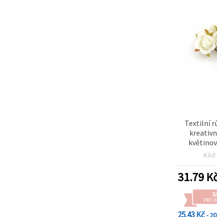
Textilní r
kreativn
květino
domácí 
Kód
dek
31.79
K
S
PRO 
25.43 Kč
- 2