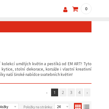
0
 kolekcí umělých květin a pestíků od EM ART! Tyto
ytice, stolní dekorace, korsáže i vlastní kreativní
ky naší široké nabídce svatebních květin!
‹
1
2
3
4
›
Položky na stránku: