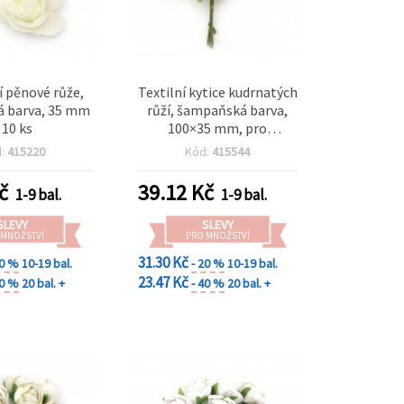
 pěnové růže,
Textilní kytice kudrnatých
 barva, 35 mm
růží, šampaňská barva,
 10 ks
100×35 mm, pro
dekorace, svatby a
d:
415220
Kód:
415544
tvoření – 6 ks
č
39.12
Kč
1-9 bal.
1-9 bal.
SLEVY
SLEVY
 MNOŽSTVÍ
PRO MNOŽSTVÍ
31.30 Kč
20 %
10-19 bal.
- 20 %
10-19 bal.
23.47 Kč
40 %
20 bal. +
- 40 %
20 bal. +