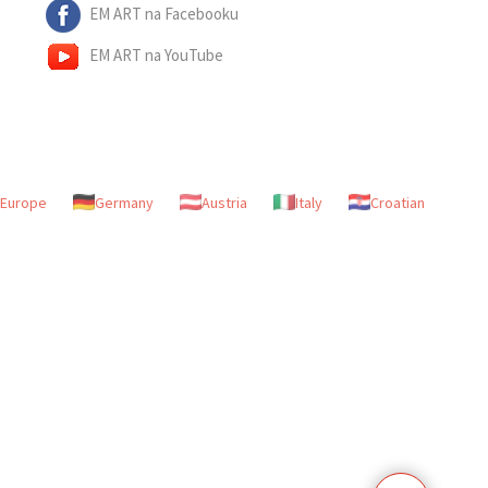
EM ART na Facebooku
EM ART na YouTube
Europe
Germany
Austria
Italy
Croatian