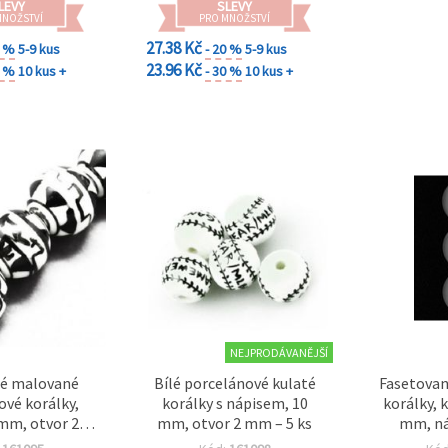
LEVY
SLEVY
MNOŽSTVÍ
PRO MNOŽSTVÍ
27.38 Kč
0 %
5-9 kus
- 20 %
5-9 kus
23.96 Kč
0 %
10 kus +
- 30 %
10 kus +
NEJPRODÁVANĚJŠÍ
né malované
Bílé porcelánové kulaté
Fasetovan
ové korálky,
korálky s nápisem, 10
korálky, k
 mm, otvor 2,5
mm, otvor 2 mm – 5 ks
mm, ná
– 5 ks