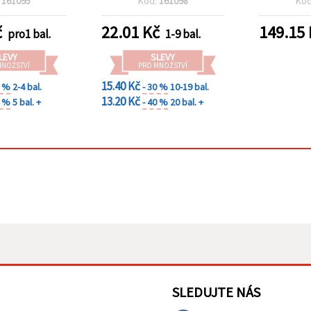
:
161095
Kód:
161098
Kó
č
22.01
Kč
149.15
pro1 bal.
1-9 bal.
LEVY
SLEVY
MNOŽSTVÍ
PRO MNOŽSTVÍ
15.40 Kč
0 %
2-4 bal.
- 30 %
10-19 bal.
13.20 Kč
0 %
5 bal. +
- 40 %
20 bal. +
SLEDUJTE NÁS