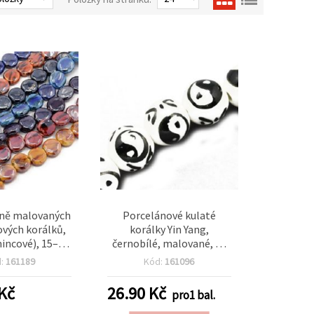
čně malovaných
Porcelánové kulaté
vých korálků,
korálky Yin Yang,
incové), 15–17
černobílé, malované, 10
7 mm, průvlek 3
mm, průvlek 2,5 mm – 5
d:
161189
Kód:
161096
ový mix barev,
ks
a 25 ks
Kč
26.90
Kč
pro1 bal.