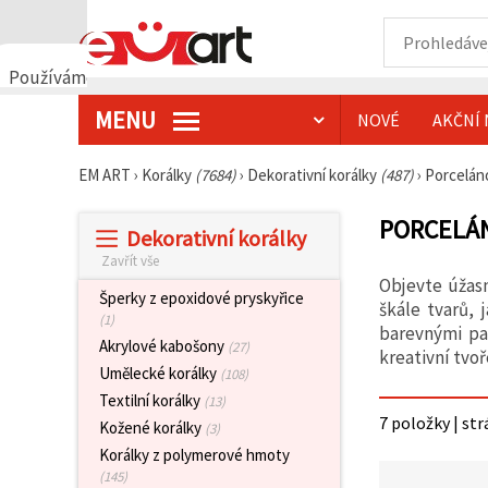
Používáme
cookies
MENU
NOVÉ
AKČNÍ 
🍪
Používáme
cookies a
EM ART
›
Korálky
(7684)
›
Dekorativní korálky
(487)
›
Porcelán
podobné
technologie,
abychom
PORCELÁ
Dekorativní korálky
zajistili
správné
Zavřít vše
fungování
Objevte úžas
webu,
Šperky z epoxidové pryskyřice
zlepšili vaše
škále tvarů, 
(1)
prostředí
barevnými pa
při jeho
Akrylové kabošony
(27)
kreativní tvo
používání a
Umělecké korálky
(108)
s vaším
souhlasem
Textilní korálky
(13)
analyzovali
7 položky | str
Kožené korálky
návštěvnost
(3)
a
Korálky z polymerové hmoty
zobrazovali
(145)
relevantnější