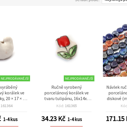
NEJPRODÁVANĚJŠÍ
NEJPRODÁVANĚJŠÍ
vyráběný
Ručně vyrobený
Návlek ru
vý korálek ve
porcelánový korálek ve
porceláno
ky, 20 × 17 × 14
tvaru tulipánu, 16x14x7
diskové (m
r 2 mm, bílý
mm, otvor: 3 mm, bílý, 2
x 16–17 x 
:
161364
Kód:
161365
Kó
ks
mm, perleť
cc
č
34.23
Kč
171.15
1-4 kus
1-4 kus