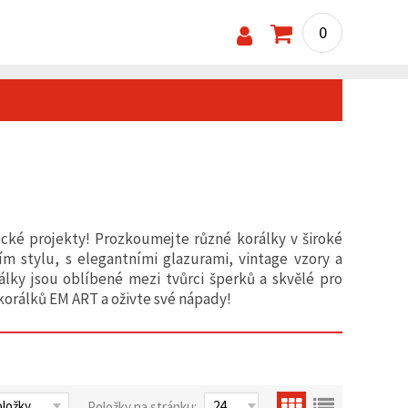
0
cké projekty! Prozkoumejte různé korálky v široké
ím stylu, s elegantními glazurami, vintage vzory a
lky jsou oblíbené mezi tvůrci šperků a skvělé pro
korálků EM ART a oživte své nápady!
Položky na stránku: