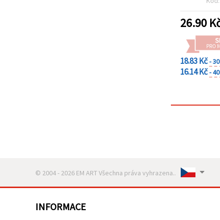
Kód
26.90
K
S
PRO 
18.83 Kč
- 3
16.14 Kč
- 4
© 2004 - 2026 EM ART Všechna práva vyhrazena..
INFORMACE