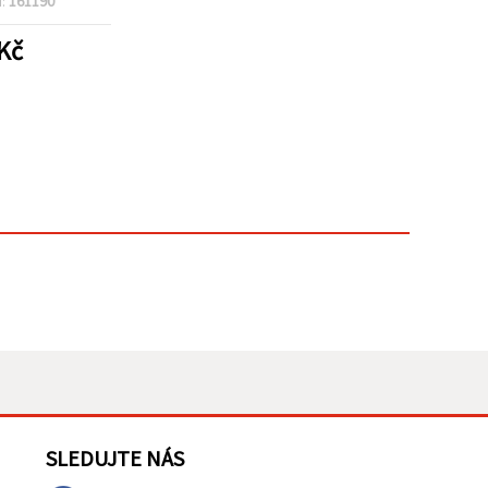
d:
161190
Kč
SLEDUJTE NÁS