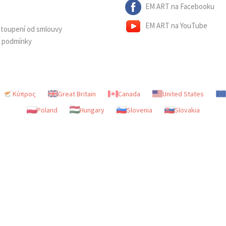
EM ART na Facebooku
EM ART na YouTube
dstoupení od smlouvy
í podmínky
Κύπρος
Great Britain
Canada
United States
Poland
Hungary
Slovenia
Slovakia