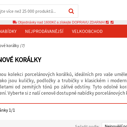
Objednávky nad 1600Kč a získejte DOPRAVU ZDARMA!
NABÍDKY
NEJPRODÁVANĚJŠÍ
VELKOOBCHOD
ové korálky
(7)
NOVÉ KORÁLKY
nou kolekci porcelánových korálků, ideálních pro vaše uměle
jako jsou kuličky, podložky a trubičky v klasickém i modern
letami od zemitých tónů po zářivé odstíny. Tyto odolné korá
ření. Vyberte si z naší cenově dostupné nabídky porcelánových 
ánky 1/1
Seřadit podle: