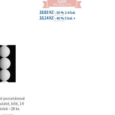
SLEVY
PRO MNOŽSTVÍ
18.83 Kč
- 30 %
2-4 bal.
16.14 Kč
- 40 %
5 bal. +
é porcelánové
ulaté, bílé, 14
vlek ~28 ks