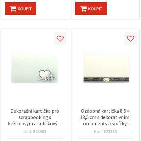
KOUPIT
KOUPIT
Dekorační kartička pro
Ozdobná kartička 8,5 ×
scrapbooking s
13,5 cm s dekorativními
květinovým a srdíčkovým
ornamenty a srdíčky,
motivem, 8,5 × 13,5 cm
zlatá barva
Kód:
823383
Kód:
823385