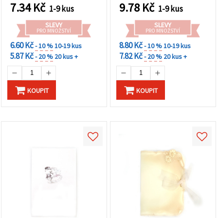
7.34
Kč
9.78
Kč
1-9 kus
1-9 kus
SLEVY
SLEVY
PRO MNOŽSTVÍ
PRO MNOŽSTVÍ
6.60 Kč
8.80 Kč
- 10 %
10-19 kus
- 10 %
10-19 kus
5.87 Kč
7.82 Kč
- 20 %
20 kus +
- 20 %
20 kus +
KOUPIT
KOUPIT