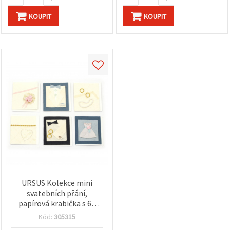
KOUPIT
KOUPIT
URSUS Kolekce mini
svatebních přání,
papírová krabička s 60
ručně vyráběnými mini
Kód:
305315
přáními, s vnitřním