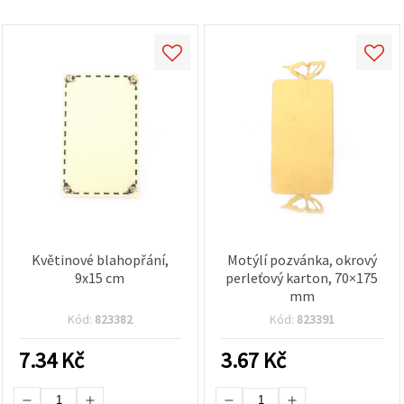
Květinové blahopřání,
Motýlí pozvánka, okrový
9x15 cm
perleťový karton, 70×175
mm
Kód:
823382
Kód:
823391
7.34
Kč
3.67
Kč