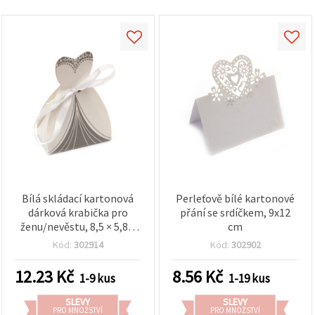
obsah a
reklamu, a
to i s
pomocí
našich
partnerů
pro
analýzu a
marketing.
Můžete
souhlasit s
použitím
všech
cookies
kliknutím
na
"Přijmout
Bílá skládací kartonová
Perleťově bílé kartonové
vše!" Nebo
dárková krabička pro
přání se srdíčkem, 9x12
můžete
ženu/nevěstu, 8,5 × 5,8 ×
cm
uvést své
preference v
3,8 cm
Kód:
302914
Kód:
302902
Nastavení
výběrem
daného
12.23
Kč
8.56
Kč
1-9 kus
1-19 kus
typu
cookies a
SLEVY
SLEVY
kliknutím
PRO MNOŽSTVÍ
PRO MNOŽSTVÍ