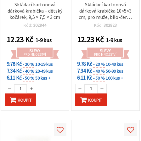
Skládací kartonová
Skládací kartonová
dárková krabička – dětský
dárková krabička 10×5×3
kočárek, 9,5 × 7,5 × 3 cm
cm, pro muže, bílo-černá
s motivem motýlku
Kód:
302844
Kód:
302823
12.23
Kč
12.23
Kč
1-9 kus
1-9 kus
SLEVY
SLEVY
PRO MNOŽSTVÍ
PRO MNOŽSTVÍ
9.78 Kč
9.78 Kč
- 20 %
10-19 kus
- 20 %
10-49 kus
7.34 Kč
7.34 Kč
- 40 %
20-49 kus
- 40 %
50-99 kus
6.11 Kč
6.11 Kč
- 50 %
50 kus +
- 50 %
100 kus +
KOUPIT
KOUPIT