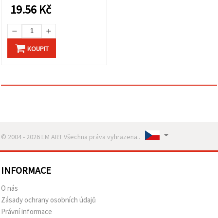
lístkem a obálkou, 6 mix
19.56
Kč
motivů – 1 ks
KOUPIT
© 2004 - 2026 EM ART Všechna práva vyhrazena..
INFORMACE
O nás
Zásady ochrany osobních údajů
Právní informace