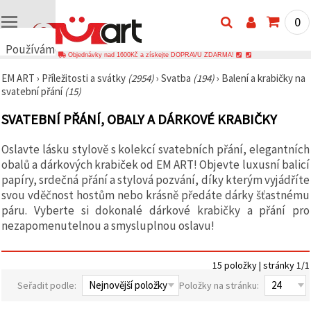
0
Používáme
Objednávky nad 1600Kč a získejte DOPRAVU ZDARMA!
cookies
EM ART
›
Příležitosti a svátky
(2954)
›
Svatba
(194)
›
Balení a krabičky na
🍪
svatební přání
(15)
Používáme
cookies a
SVATEBNÍ PŘÁNÍ, OBALY A DÁRKOVÉ KRABIČKY
podobné
technologie,
abychom
Oslavte lásku stylově s kolekcí svatebních přání, elegantních
zajistili
správné
obalů a dárkových krabiček od EM ART! Objevte luxusní balicí
fungování
papíry, srdečná přání a stylová pozvání, díky kterým vyjádříte
webu,
svou vděčnost hostům nebo krásně předáte dárky šťastnému
zlepšili vaše
prostředí
páru. Vyberte si dokonalé dárkové krabičky a přání pro
při jeho
nezapomenutelnou a smysluplnou oslavu!
používání a
s vaším
souhlasem
analyzovali
15 položky | stránky 1/1
návštěvnost
a
Seřadit podle:
Položky na stránku:
zobrazovali
relevantnější