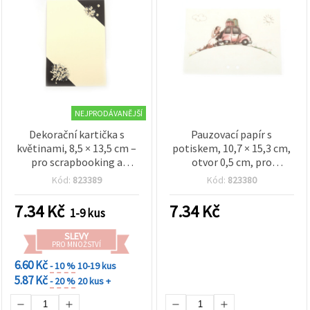
NEJPRODÁVANĚJŠÍ
Dekorační kartička s
Pauzovací papír s
květinami, 8,5 × 13,5 cm –
potiskem, 10,7 × 15,3 cm,
pro scrapbooking a
otvor 0,5 cm, pro
kreativní tvoření
scrapbooking a
Kód:
823389
Kód:
823380
cardmaking
7.34
Kč
7.34
Kč
1-9 kus
SLEVY
PRO MNOŽSTVÍ
6.60 Kč
- 10 %
10-19 kus
5.87 Kč
- 20 %
20 kus +