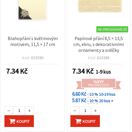
NEJPRODÁVANĚJŠÍ
Blahopřání s květinovým
Papírové přání 8,5 × 13,5
motivem, 11,5 × 17 cm
cm, ekru, s dekorativními
ornamenty a srdíčky
Kód:
823390
Kód:
823388
7.34
Kč
7.34
Kč
1-9 kus
SLEVY
PRO MNOŽSTVÍ
6.60 Kč
- 10 %
10-19 kus
5.87 Kč
- 20 %
20 kus +
KOUPIT
KOUPIT