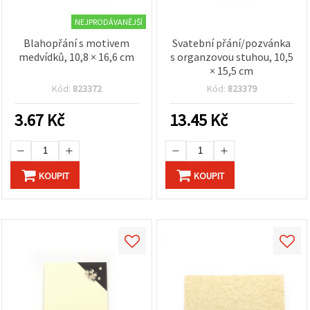
NEJPRODÁVANĚJŠÍ
Blahopřání s motivem
Svatební přání/pozvánka
medvídků, 10,8 × 16,6 cm
s organzovou stuhou, 10,5
× 15,5 cm
Kód:
823372
Kód:
823379
3.67
Kč
13.45
Kč
KOUPIT
KOUPIT