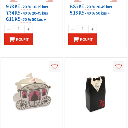
na tlačítko
"Uložit"
9.78 Kč
6.85 Kč
- 20 %
10-19 kus
- 20 %
20-49 kus
7.34 Kč
5.13 Kč
- 40 %
20-49 kus
- 40 %
50 kus +
6.11 Kč
- 50 %
50 kus +
Přijmout
vše
Nastavení
KOUPIT
KOUPIT