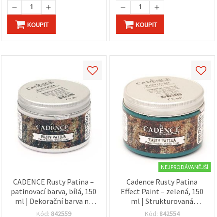
na tlačítko
"Uložit"
KOUPIT
KOUPIT
Přijmout
vše
Nastavení
NEJPRODÁVANĚJŠÍ
CADENCE Rusty Patina –
Cadence Rusty Patina
patinovací barva, bílá, 150
Effect Paint – zelená, 150
ml | Dekorační barva na
ml | Strukturovaná
různé povrchy pro stařený
dekorativní barva s
Kód:
842559
Kód:
842554