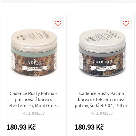
obsah a
reklamu, a
to i s
pomocí
našich
partnerů
pro
analýzu a
marketing.
Můžete
souhlasit s
použitím
všech
cookies
kliknutím
na
"Přijmout
vše!" Nebo
můžete
Cadence Rusty Patina –
Cadence Rusty Patina
uvést své
patinovací barva s
barva s efektem rezavé
preference v
efektem rzi, Mold Green
patiny, šedá RP-04, 150 ml
Nastavení
(plísňově zelená) RP-03,
výběrem
Kód:
842557
Kód:
842555
daného
150 ml
typu
180.93
Kč
180.93
Kč
cookies a
kliknutím