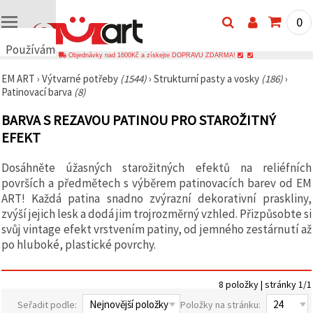
0
Používáme
Objednávky nad 1600Kč a získejte DOPRAVU ZDARMA!
cookies
EM ART
›
Výtvarné potřeby
(1544)
›
Strukturní pasty a vosky
(186)
›
🍪
Patinovací barva
(8)
Používáme
cookies a
BARVA S REZAVOU PATINOU PRO STAROŽITNÝ
podobné
technologie,
EFEKT
abychom
zajistili
správné
Dosáhněte úžasných starožitných efektů na reliéfních
fungování
površích a předmětech s výběrem patinovacích barev od EM
webu,
zlepšili vaše
ART! Každá patina snadno zvýrazní dekorativní praskliny,
prostředí
zvýší jejich lesk a dodá jim trojrozměrný vzhled. Přizpůsobte si
při jeho
svůj vintage efekt vrstvením patiny, od jemného zestárnutí až
používání a
s vaším
po hluboké, plastické povrchy.
souhlasem
analyzovali
návštěvnost
8 položky | stránky 1/1
a
zobrazovali
Seřadit podle:
Položky na stránku:
relevantnější