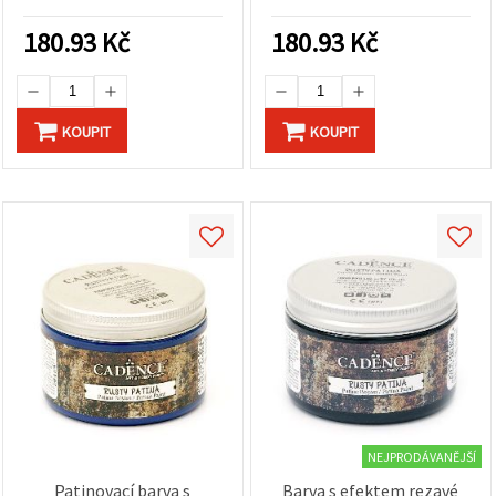
antik efekt na dřevo, kov a
efektem rezavé patiny
sklo
pro rustikální, postaršený
180.93
Kč
180.93
Kč
vzhled, na různé povrchy,
pro DIY a hobby projekty
KOUPIT
KOUPIT
NEJPRODÁVANĚJŠÍ
Patinovací barva s
Barva s efektem rezavé