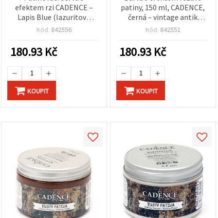
efektem rzi CADENCE –
patiny, 150 ml, CADENCE,
Lapis Blue (lazuritově
černá – vintage antik
modrá), 150 ml | DIY
efekt pro umění, hobby,
Kód:
842556
Kód:
842551
tvoření, hobby a domácí
DIY, nábytek a domácí
dekorace, vintage rezavý
dekorace
180.93
Kč
180.93
Kč
vzhled
KOUPIT
KOUPIT