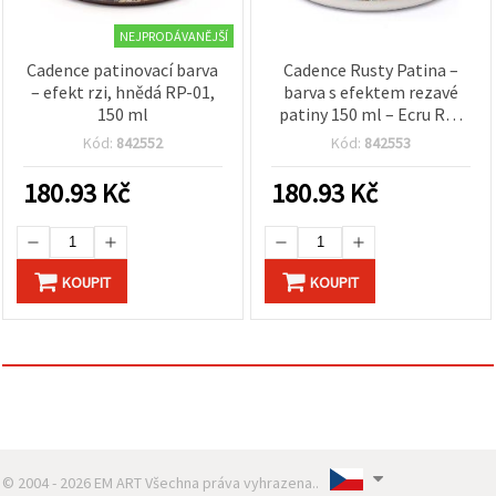
NEJPRODÁVANĚJŠÍ
Cadence patinovací barva
Cadence Rusty Patina –
– efekt rzi, hnědá RP-01,
barva s efektem rezavé
150 ml
patiny 150 ml – Ecru RP-
07
Kód:
842552
Kód:
842553
180.93
Kč
180.93
Kč
KOUPIT
KOUPIT
© 2004 - 2026 EM ART Všechna práva vyhrazena..