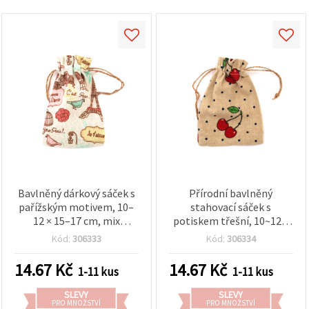
Bavlněný dárkový sáček s
Přírodní bavlněný
pařížským motivem, 10–
stahovací sáček s
12 × 15–17 cm, mix
potiskem třešní, 10~12 ×
velikostí
15~17 cm
Kód:
306333
Kód:
306334
14.67
Kč
14.67
Kč
1-11 kus
1-11 kus
SLEVY
SLEVY
PRO MNOŽSTVÍ
PRO MNOŽSTVÍ