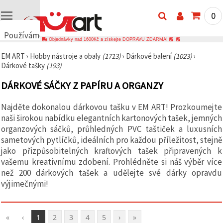
0
Používáme
Objednávky nad 1600Kč a získejte DOPRAVU ZDARMA!
cookies
EM ART
›
Hobby nástroje a obaly
(1713)
›
Dárkové balení
(1023)
›
🍪
Dárkové tašky
(193)
Používáme
cookies a
DÁRKOVÉ SÁČKY Z PAPÍRU A ORGANZY
podobné
technologie,
abychom
Najděte dokonalou dárkovou tašku v EM ART! Prozkoumejte
zajistili
správné
naši širokou nabídku elegantních kartonových tašek, jemných
fungování
organzových sáčků, průhledných PVC taštiček a luxusních
webu,
sametových pytlíčků, ideálních pro každou příležitost, stejně
zlepšili vaše
prostředí
jako přizpůsobitelných kraftových tašek připravených k
při jeho
vašemu kreativnímu zdobení. Prohlédněte si náš výběr více
používání a
než 200 dárkových tašek a udělejte své dárky opravdu
s vaším
souhlasem
výjimečnými!
analyzovali
návštěvnost
a
zobrazovali
«
‹
1
2
3
4
5
›
»
relevantnější