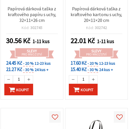
Papírová dárková taška z
Papírová dárková taška z
kraftového papíru s uchy,
kraftového kartonu s uchy,
32×11×26 cm
20×11×20 cm
Kód:
302745
Kód:
302742
30.56
Kč
22.01
Kč
1-11 kus
1-11 kus
SLEVY
SLEVY
PRO MNOŽSTVÍ
PRO MNOŽSTVÍ
24.45 Kč
17.60 Kč
- 20 %
12-23 kus
- 20 %
12-23 kus
21.27 Kč
15.40 Kč
- 30 %
24 kus +
- 30 %
24 kus +
KOUPIT
KOUPIT