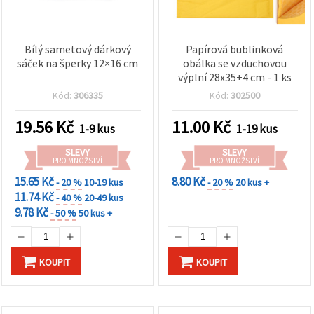
Bílý sametový dárkový
Papírová bublinková
sáček na šperky 12×16 cm
obálka se vzduchovou
výplní 28x35+4 cm - 1 ks
Kód:
306335
Kód:
302500
19.56
Kč
11.00
Kč
1-9 kus
1-19 kus
SLEVY
SLEVY
PRO MNOŽSTVÍ
PRO MNOŽSTVÍ
15.65 Kč
8.80 Kč
- 20 %
10-19 kus
- 20 %
20 kus +
11.74 Kč
- 40 %
20-49 kus
9.78 Kč
- 50 %
50 kus +
KOUPIT
KOUPIT