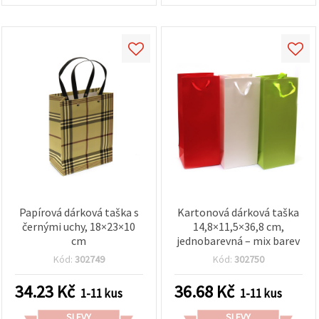
Papírová dárková taška s
Kartonová dárková taška
černými uchy, 18×23×10
14,8×11,5×36,8 cm,
cm
jednobarevná – mix barev
Kód:
302749
Kód:
302750
34.23
Kč
36.68
Kč
1-11 kus
1-11 kus
SLEVY
SLEVY