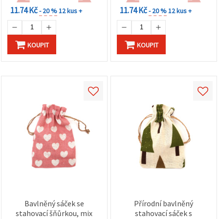
11.74 Kč
11.74 Kč
- 20 %
12 kus +
- 20 %
12 kus +
KOUPIT
KOUPIT
Bavlněný sáček se
Přírodní bavlněný
stahovací šňůrkou, mix
stahovací sáček s