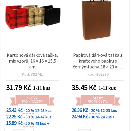
Kartonová dárková taška,
Papírová dárková taška z
mix vzorů, 16 × 16 × 15,5
kraftového papíru s
cm
černými uchy, 18 × 23 × 10
cm
Kód:
302741
Kód:
302736
31.79
Kč
35.45
Kč
1-11 kus
1-11 kus
SLEVY
SLEVY
PRO MNOŽSTVÍ
PRO MNOŽSTVÍ
25.43 Kč
28.36 Kč
- 20 %
12-23 kus
- 20 %
12-23 kus
22.25 Kč
24.94 Kč
- 30 %
24-47 kus
- 30 %
24 kus +
15.89 Kč
- 50 %
48 kus +