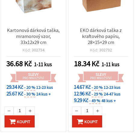
Kartonová dárková taška,
EKO dárková taška z
mramorový vzor,
kraftového papíru,
33x12x29 cm
28×15×29 cm
Kód:
302734
Kód:
302732
36.68
Kč
18.34
Kč
1-11 kus
1-11 kus
SLEVY
SLEVY
PRO MNOŽSTVÍ
PRO MNOŽSTVÍ
29.34 Kč
14.67 Kč
- 20 %
12-23 kus
- 20 %
12-23 kus
25.67 Kč
12.96 Kč
- 30 %
24 kus +
- 29 %
24-47 kus
9.29 Kč
- 49 %
48 kus +
KOUPIT
KOUPIT