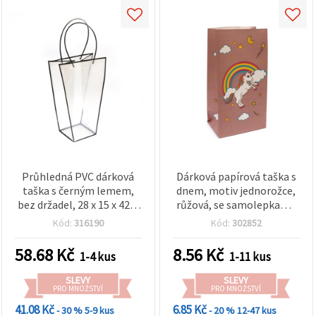
Průhledná PVC dárková
Dárková papírová taška s
taška s černým lemem,
dnem, motiv jednorožce,
bez držadel, 28 x 15 x 42,5
růžová, se samolepkami,
cm
11,5 x 8 x 21 cm
Kód:
316190
Kód:
302852
58.68
Kč
8.56
Kč
1-4 kus
1-11 kus
SLEVY
SLEVY
PRO MNOŽSTVÍ
PRO MNOŽSTVÍ
41.08 Kč
6.85 Kč
- 30 %
5-9 kus
- 20 %
12-47 kus