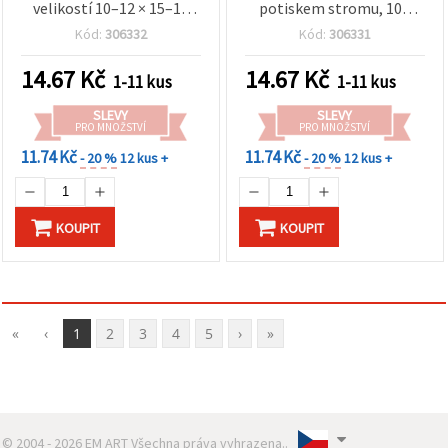
velikostí 10–12 × 15–17
potiskem stromu, 10–
cm
12×15–17 cm, mix
Kód:
306332
Kód:
306331
velikostí
14.67
Kč
14.67
Kč
1-11 kus
1-11 kus
SLEVY
SLEVY
PRO MNOŽSTVÍ
PRO MNOŽSTVÍ
11.74 Kč
11.74 Kč
- 20 %
12 kus +
- 20 %
12 kus +
KOUPIT
KOUPIT
«
‹
1
2
3
4
5
›
»
© 2004 - 2026 EM ART Všechna práva vyhrazena..