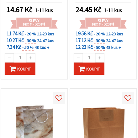
14.67
Kč
24.45
Kč
1-11 kus
1-11 kus
SLEVY
SLEVY
PRO MNOŽSTVÍ
PRO MNOŽSTVÍ
11.74 Kč
19.56 Kč
- 20 %
12-23 kus
- 20 %
12-23 kus
10.27 Kč
17.12 Kč
- 30 %
24-47 kus
- 30 %
24-47 kus
7.34 Kč
12.23 Kč
- 50 %
48 kus +
- 50 %
48 kus +
KOUPIT
KOUPIT