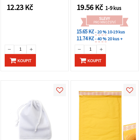
na tlačítko
12.23
Kč
19.56
Kč
"Uložit"
1-9 kus
SLEVY
Přijmout
PRO MNOŽSTVÍ
vše
15.65 Kč
- 20 %
10-19 kus
11.74 Kč
- 40 %
20 kus +
Nastavení
KOUPIT
KOUPIT