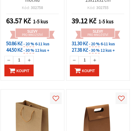
Kód:
302758
Kód:
302755
63.57
Kč
39.12
Kč
1-5 kus
1-5 kus
SLEVY
SLEVY
PRO MNOŽSTVÍ
PRO MNOŽSTVÍ
50.86 Kč
31.30 Kč
- 20 %
6-11 kus
- 20 %
6-11 kus
44.50 Kč
27.38 Kč
- 30 %
12 kus +
- 30 %
12 kus +
KOUPIT
KOUPIT