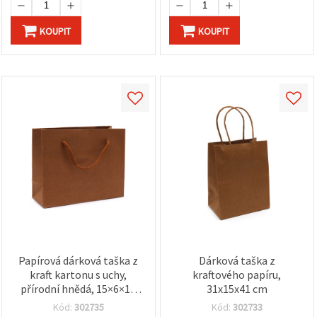
KOUPIT
KOUPIT
Papírová dárková taška z
Dárková taška z
kraft kartonu s uchy,
kraftového papíru,
přírodní hnědá, 15×6×12
31x15x41 cm
cm
Kód:
302735
Kód:
302733