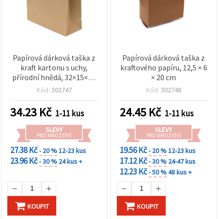
Papírová dárková taška z
Papírová dárková taška z
kraft kartonu s uchy,
kraftového papíru, 12,5 × 6
přírodní hnědá, 32×15×34
× 20 cm
cm
Kód:
302747
Kód:
302748
34.23
Kč
24.45
Kč
1-11 kus
1-11 kus
SLEVY
SLEVY
PRO MNOŽSTVÍ
PRO MNOŽSTVÍ
27.38 Kč
19.56 Kč
- 20 %
12-23 kus
- 20 %
12-23 kus
23.96 Kč
17.12 Kč
- 30 %
24 kus +
- 30 %
24-47 kus
12.23 Kč
- 50 %
48 kus +
KOUPIT
KOUPIT