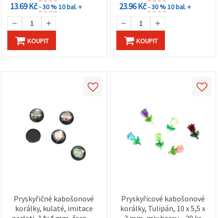
13.69 Kč
23.96 Kč
- 30 %
10 bal. +
- 30 %
10 bal. +
KOUPIT
KOUPIT
Pryskyřičné kabošonové
Pryskyřicové kabošonové
korálky, kulaté, imitace
korálky, Tulipán, 10 x 5,5 x