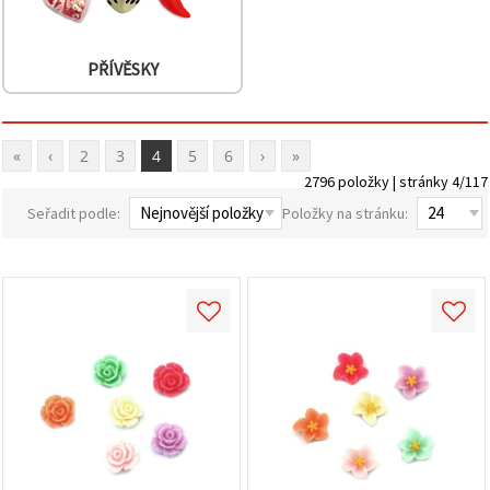
PŘÍVĚSKY
«
‹
2
3
4
5
6
›
»
2796 položky | stránky 4/117
Seřadit podle:
Položky na stránku: