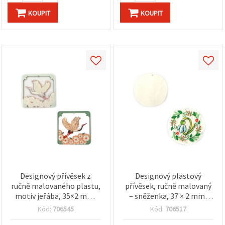
KOUPIT
KOUPIT
Designový přívěsek z
Designový plastový
ručně malovaného plastu,
přívěsek, ručně malovaný
motiv jeřába, 35×2 mm,
– sněženka, 37 × 2 mm,
otvor 1 mm, na výrobu
otvor 1 mm, na výrobu
Kód:
706545
Kód:
706517
šperků
šperků