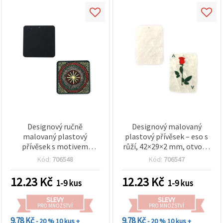
Designový ručně
Designový malovaný
malovaný plastový
plastový přívěsek – eso s
přívěsek s motivem
růží, 42×29×2 mm, otvor 1
mandaly na výrobu
mm, pro šperky a tvoření
Kód:
706548
Kód:
706547
šperků, 34 × 2 mm,
průměr otvoru 1 mm
12.23
Kč
12.23
Kč
1-9 kus
1-9 kus
SLEVY
SLEVY
PRO MNOŽSTVÍ
PRO MNOŽSTVÍ
9.78 Kč
9.78 Kč
- 20 %
10 kus +
- 20 %
10 kus +