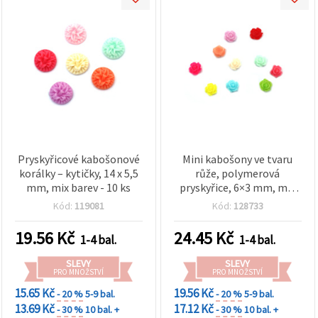
Pryskyřicové kabošonové
Mini kabošony ve tvaru
korálky – kytičky, 14 x 5,5
růže, polymerová
mm, mix barev - 10 ks
pryskyřice, 6×3 mm, mix
barev, sada 50 ks, na
Kód:
119081
Kód:
128733
dekorace, výrobu šperků,
scrapbooking a DIY
19.56
Kč
24.45
Kč
1-4 bal.
1-4 bal.
SLEVY
SLEVY
PRO MNOŽSTVÍ
PRO MNOŽSTVÍ
15.65 Kč
19.56 Kč
- 20 %
5-9 bal.
- 20 %
5-9 bal.
13.69 Kč
17.12 Kč
- 30 %
10 bal. +
- 30 %
10 bal. +