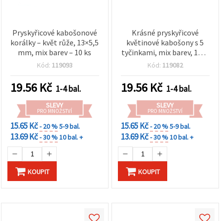
Pryskyřicové kabošonové
Krásné pryskyřicové
korálky – květ růže, 13×5,5
květinové kabošony s 5
mm, mix barev – 10 ks
tyčinkami, mix barev, 14x5
mm – sada 10 ks pro
Kód:
119093
Kód:
119082
šperky a kreativní DIY
projekty
19.56
Kč
19.56
Kč
1-4 bal.
1-4 bal.
SLEVY
SLEVY
PRO MNOŽSTVÍ
PRO MNOŽSTVÍ
15.65 Kč
15.65 Kč
- 20 %
5-9 bal.
- 20 %
5-9 bal.
13.69 Kč
13.69 Kč
- 30 %
10 bal. +
- 30 %
10 bal. +
KOUPIT
KOUPIT