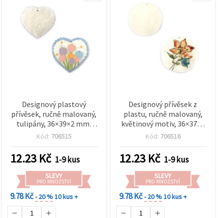
Designový plastový
Designový přívěsek z
přívěsek, ručně malovaný,
plastu, ručně malovaný,
tulipány, 36×39×2 mm,
květinový motiv, 36×37×2
otvor 1 mm
mm, otvor Ø1 mm, pro
Kód:
706515
Kód:
706516
výrobu šperků
12.23
Kč
12.23
Kč
1-9 kus
1-9 kus
SLEVY
SLEVY
PRO MNOŽSTVÍ
PRO MNOŽSTVÍ
9.78 Kč
9.78 Kč
- 20 %
10 kus +
- 20 %
10 kus +