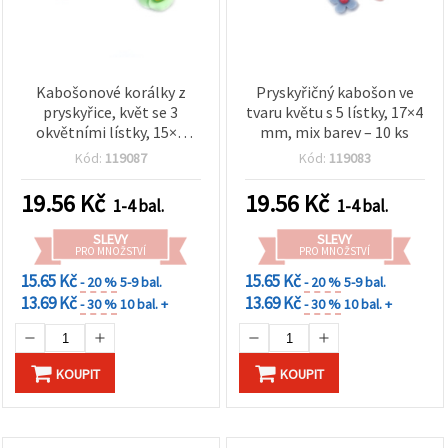
Kabošonové korálky z
Pryskyřičný kabošon ve
pryskyřice, květ se 3
tvaru květu s 5 lístky, 17×4
okvětními lístky, 15×5
mm, mix barev – 10 ks
mm, mix barev – 10 ks
Kód:
119087
Kód:
119083
19.56
Kč
19.56
Kč
1-4 bal.
1-4 bal.
SLEVY
SLEVY
PRO MNOŽSTVÍ
PRO MNOŽSTVÍ
15.65 Kč
15.65 Kč
- 20 %
5-9 bal.
- 20 %
5-9 bal.
13.69 Kč
13.69 Kč
- 30 %
10 bal. +
- 30 %
10 bal. +
KOUPIT
KOUPIT