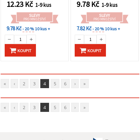
12.23
Kč
9.78
Kč
1-9 kus
1-9 kus
SLEVY
SLEVY
PRO MNOŽSTVÍ
PRO MNOŽSTVÍ
9.78 Kč
7.82 Kč
- 20 %
10 kus +
- 20 %
10 kus +
KOUPIT
KOUPIT
«
‹
2
3
4
5
6
›
»
«
‹
2
3
4
5
6
›
»