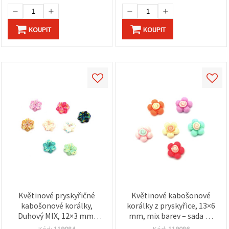
KOUPIT
KOUPIT
Květinové pryskyřičné
Květinové kabošonové
kabošonové korálky,
korálky z pryskyřice, 13×6
Duhový MIX, 12×3 mm,
mm, mix barev – sada 10
průvlek 1 mm – 20 ks
ks pro výrobu šperků a