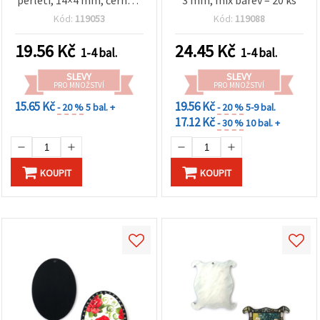
perleti, 14×4 mm, černé –
3 mm, mix barev – 20 ks
10 ks
Kód:
119053
Kód:
119088
19.56
Kč
24.45
Kč
1-4 bal.
1-4 bal.
SLEVY
SLEVY
PRO MNOŽSTVÍ
PRO MNOŽSTVÍ
15.65 Kč
19.56 Kč
- 20 %
5 bal. +
- 20 %
5-9 bal.
17.12 Kč
- 30 %
10 bal. +
KOUPIT
KOUPIT