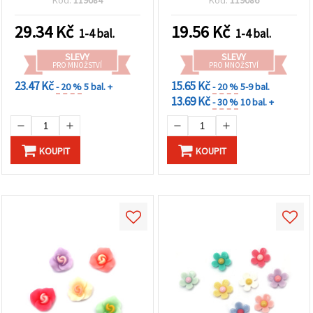
Kód:
119084
Kód:
119086
kreativní DIY projekty
29.34
Kč
19.56
Kč
1-4 bal.
1-4 bal.
SLEVY
SLEVY
PRO MNOŽSTVÍ
PRO MNOŽSTVÍ
23.47 Kč
15.65 Kč
- 20 %
5 bal. +
- 20 %
5-9 bal.
13.69 Kč
- 30 %
10 bal. +
KOUPIT
KOUPIT