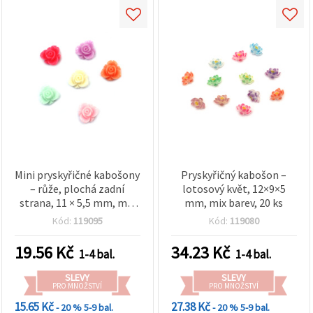
Mini pryskyřičné kabošony
Pryskyřičný kabošon –
– růže, plochá zadní
lotosový květ, 12×9×5
strana, 11 × 5,5 mm, mix
mm, mix barev, 20 ks
barev, balení 10 ks –
Kód:
119095
Kód:
119080
dekorativní květiny na
šperky, scrapbooking a
19.56
Kč
34.23
Kč
1-4 bal.
1-4 bal.
dekupáž
SLEVY
SLEVY
PRO MNOŽSTVÍ
PRO MNOŽSTVÍ
15.65 Kč
27.38 Kč
- 20 %
5-9 bal.
- 20 %
5-9 bal.