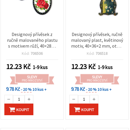
Designový přívěsek z
Designový přívěsek, ručně
ručně malovaného plastu
malovaný plast, květinový
s motivem růží, 40×28×2
motiv, 40×36×2 mm, otvor
mm, otvor 1 mm, na
1 mm, na výrobu šperků
Kód:
706506
Kód:
706518
tvorbu šperků
12.23
Kč
12.23
Kč
1-9 kus
1-9 kus
SLEVY
SLEVY
PRO MNOŽSTVÍ
PRO MNOŽSTVÍ
9.78 Kč
9.78 Kč
- 20 %
10 kus +
- 20 %
10 kus +
KOUPIT
KOUPIT