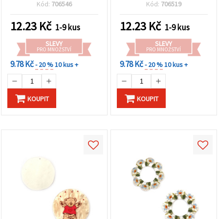
× 2 mm, otvor 1 mm
motiv, 35×2 mm, otvor 1
Kód:
706546
Kód:
706519
mm
12.23
Kč
12.23
Kč
1-9 kus
1-9 kus
SLEVY
SLEVY
PRO MNOŽSTVÍ
PRO MNOŽSTVÍ
9.78 Kč
9.78 Kč
- 20 %
10 kus +
- 20 %
10 kus +
KOUPIT
KOUPIT