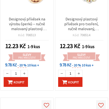
Designový přívěsek na
Designový plastový
výrobu šperků – ručně
přívěsek pro tvoření,
malovaný plastový
ručně malovaný,
medvídek, 37 × 2 mm,
květinový motiv, 38 × 2
Kód:
706513
Kód:
706514
otvor 1 mm
mm, otvor 1 mm
12.23
Kč
12.23
Kč
1-9 kus
1-9 kus
SLEVY
SLEVY
PRO MNOŽSTVÍ
PRO MNOŽSTVÍ
9.78 Kč
9.78 Kč
- 20 %
10 kus +
- 20 %
10 kus +
KOUPIT
KOUPIT