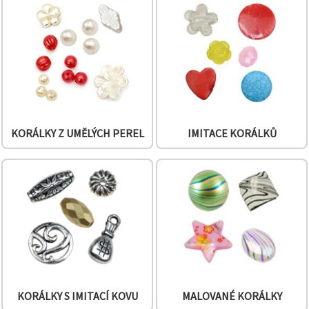
na tlačítko
"Uložit"
Přijmout
vše
Nastavení
KORÁLKY Z UMĚLÝCH PEREL
IMITACE KORÁLKŮ
KORÁLKY S IMITACÍ KOVU
MALOVANÉ KORÁLKY