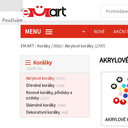
Používáme
cookies
MENU
NOVÉ
AKČNÍ 
🍪
Používáme
cookies a
EM ART
›
Korálky
(7691)
›
Akrylové korálky
(2797)
podobné
technologie,
abychom
AKRYLOV
Korálky
zajistili
správné
Zavřít vše
fungování
webu,
Akrylové korálky
(2797)
zlepšili vaše
prostředí
Dřevěné korálky
(1286)
při jeho
Kovové korálky, přívěsky a
používání a
ozdoby
(1551)
s vaším
souhlasem
Skleněné korálky
(1569)
analyzovali
Dekorativní korálky
návštěvnost
(488)
a
AKRYLOVÉ 
zobrazovali
relevantnější