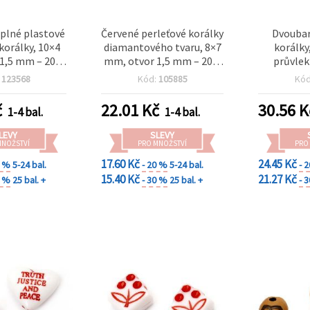
 plné plastové
Červené perleťové korálky
Dvoubar
korálky, 10×4
diamantového tvaru, 8×7
korálky
1,5 mm – 20 g
mm, otvor 1,5 mm – 20 g
průvlek
, ideální na
(~98 ks)
červené,
:
123568
Kód:
105885
Kó
í náramky a
vní šperky
č
22.01
Kč
30.56
K
1-4 bal.
1-4 bal.
LEVY
SLEVY
MNOŽSTVÍ
PRO MNOŽSTVÍ
PRO
17.60 Kč
24.45 Kč
0 %
5-24 bal.
- 20 %
5-24 bal.
- 
15.40 Kč
21.27 Kč
0 %
25 bal. +
- 30 %
25 bal. +
- 