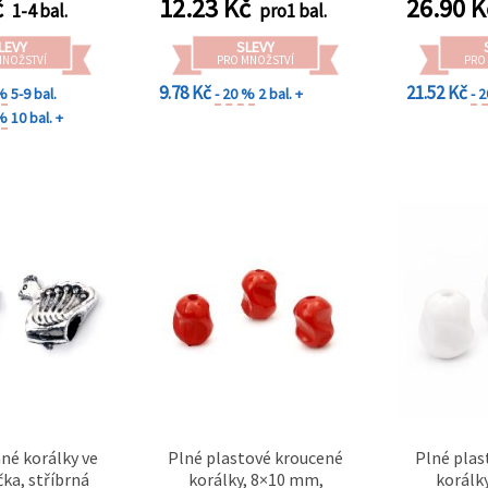
č
12.23
Kč
26.90
K
1-4 bal.
pro1 bal.
LEVY
SLEVY
MNOŽSTVÍ
PRO MNOŽSTVÍ
PRO
9.78 Kč
21.52 Kč
 %
5-9 bal.
- 20 %
2 bal. +
- 
 %
10 bal. +
né korálky ve
Plné plastové kroucené
Plné plas
čka, stříbrná
korálky, 8×10 mm,
korálk