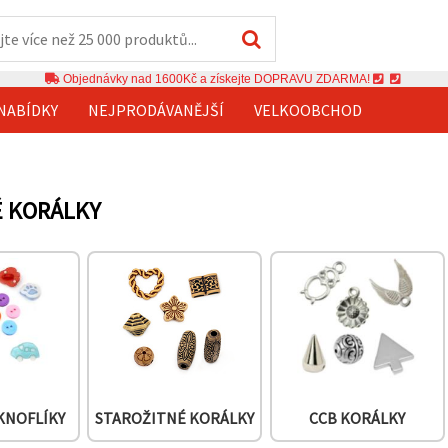
Objednávky nad 1600Kč a získejte DOPRAVU ZDARMA!
NABÍDKY
NEJPRODÁVANĚJŠÍ
VELKOOBCHOD
É KORÁLKY
KNOFLÍKY
STAROŽITNÉ KORÁLKY
CCB KORÁLKY