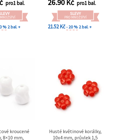
č
26.90
Kč
pro1 bal.
pro1 bal.
SLEVY
SLEVY
 MNOŽSTVÍ
PRO MNOŽSTVÍ
21.52 Kč
20 %
2 bal. +
- 20 %
2 bal. +
tové kroucené
Husté květinové korálky,
y, 8×10 mm,
10x4 mm, průvlek 1,5