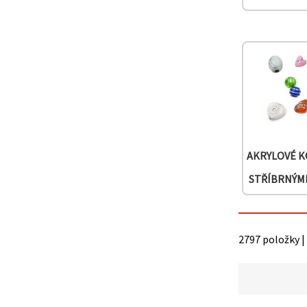
na tlačítko
"Uložit"
Přijmout
vše
Nastavení
AKRYLOVÉ K
STŘÍBRNÝM
2797 položky |