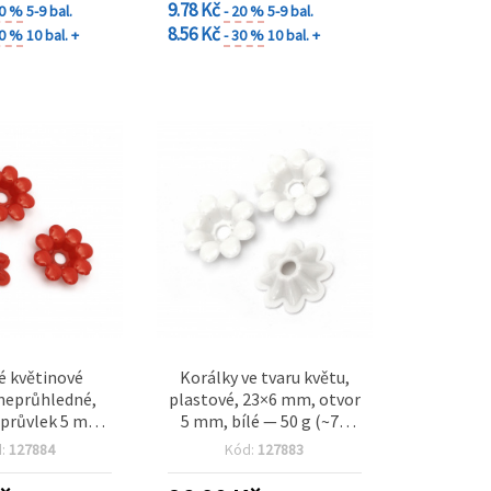
9.78 Kč
20 %
5-9 bal.
- 20 %
5-9 bal.
8.56 Kč
30 %
10 bal. +
- 30 %
10 bal. +
é květinové
Korálky ve tvaru květu,
 neprůhledné,
plastové, 23×6 mm, otvor
průvlek 5 mm,
5 mm, bílé — 50 g (~75
 (~75 ks)
ks), pro výrobu
d:
127884
Kód:
127883
martenice, náramků,
šperků a dekorací