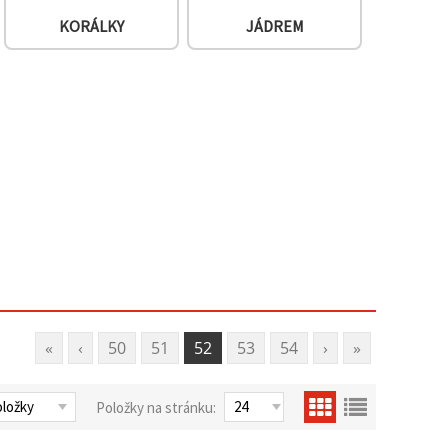
KORÁLKY
JÁDREM
«
‹
50
51
52
53
54
›
»
Položky na stránku: