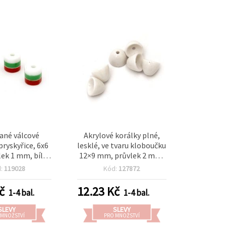
ané válcové
Akrylové korálky plné,
pryskyřice, 6x6
lesklé, ve tvaru kloboučku
ek 1 mm, bílá,
12×9 mm, průvlek 2 mm,
ervená - 20 ks
bílé – 20 g (~33 ks)
d:
119028
Kód:
127872
č
12.23
Kč
1-4 bal.
1-4 bal.
SLEVY
SLEVY
 MNOŽSTVÍ
PRO MNOŽSTVÍ