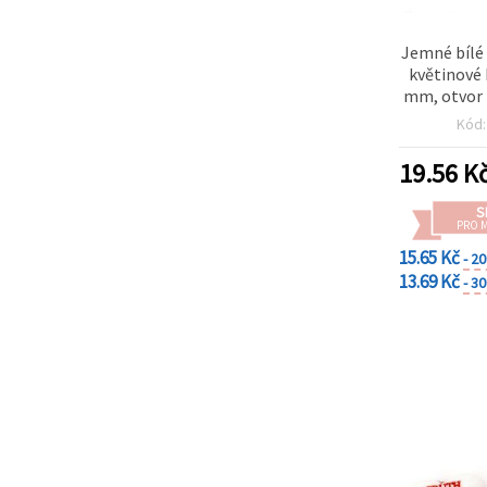
Jemné bílé
květinové 
mm, otvor 
(~60 ks)
Kód
elegantn
kreati
19.56
K
S
PRO 
15.65 Kč
- 2
13.69 Kč
- 3