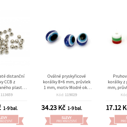
até distanční
Oválné pryskyřicové
Pruhov
ky CCB z
korálky 8×6 mm, průvlek
korálky z 
aného plastu,
1 mm, motiv Modré oko
mm, průvl
mm, průvlek 2
(Evil Eye) – 50 ks
zelená, č
:
113659
Kód:
119029
Kó
ná barva (není
ro), 20 g ~195
č
34.23
Kč
17.12
K
1-9 bal.
1-9 bal.
o náramky,
íky a výrobu
LEVY
SLEVY
erků
MNOŽSTVÍ
PRO MNOŽSTVÍ
PRO