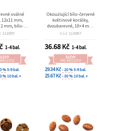
evné oválné
Okouzlující bílo-červené
, 12x11 mm,
květinové korálky,
 2 mm, bílo-
dvoubarevné, 10×4 mm,
 50 g (~68 ks)
otvor 2 mm – balení 50 g
d:
113097
Kód:
113087
(~170 ks) – ideální pro
kreativní ručně vyráběné
č
36.68
Kč
1-4 bal.
1-4 bal.
doplňky
SLEVY
SLEVY
 MNOŽSTVÍ
PRO MNOŽSTVÍ
29.34 Kč
20 %
5-9 bal.
- 20 %
5-9 bal.
25.67 Kč
30 %
10 bal. +
- 30 %
10 bal. +