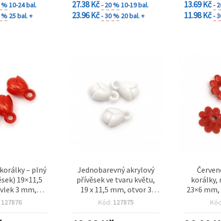
27.38 Kč
13.69 Kč
0 %
10-24 bal.
- 20 %
10-19 bal.
- 
23.96 Kč
11.98 Kč
9 %
25 bal. +
- 30 %
20 bal. +
- 
korálky – plný
Jednobarevný akrylový
Červen
ěsek) 19×11,5
přívěsek ve tvaru květu,
korálky,
vlek 3 mm,
19 x 11,5 mm, otvor 3
23×6 mm, 
20 g (~21 ks)
mm, bílý, 20 g (cca 21 ks)
50 g
:
127876
Kód:
127875
Kó