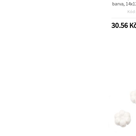
barva, 14x
5 m
Kód
30.56
K