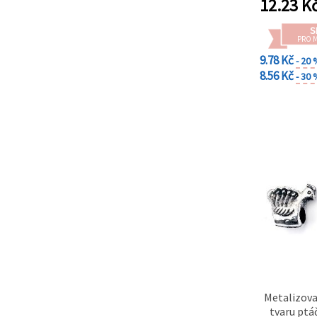
12.23
K
S
PRO 
9.78 Kč
- 20
8.56 Kč
- 30
Metalizova
tvaru ptá