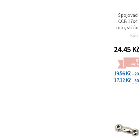
Spojovac
CCB 17x4
mm, stříbr
výrobu šp
Kód
24.45
K
S
PRO 
19.56 Kč
- 2
17.12 Kč
- 3