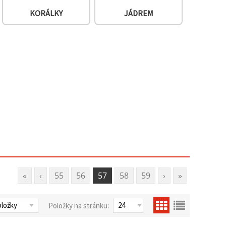
KORÁLKY
JÁDREM
«
‹
55
56
57
58
59
›
»
Položky na stránku: