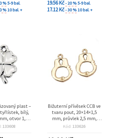
19.56 Kč
20 %
5-9 bal.
- 20 %
5-9 bal.
17.12 Kč
30 %
10 bal. +
- 30 %
10 bal. +
zovaný plast –
Bižuterní přívěsek CCB ve
tyřlístek, bílý,
tvaru pout, 20×14×1,5
mm, otvor 1,5
mm, průvlek 2,5 mm,
 – 5 ks
zlatá barva – 5 ks
d:
133608
Kód:
133626