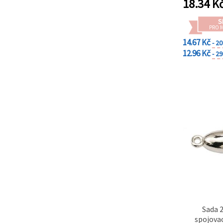
18.34
K
S
PRO 
14.67 Kč
- 2
12.96 Kč
- 2
Sada 
spojova