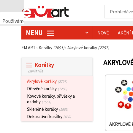
Používáme
cookies
MENU
NOVÉ
AKČNÍ 
🍪
Používáme
cookies a
EM ART
›
Korálky
(7691)
›
Akrylové korálky
(2797)
podobné
technologie,
abychom
AKRYLOV
Korálky
zajistili
správné
Zavřít vše
fungování
webu,
Akrylové korálky
(2797)
zlepšili vaše
prostředí
Dřevěné korálky
(1286)
při jeho
Kovové korálky, přívěsky a
používání a
ozdoby
(1551)
s vaším
souhlasem
Skleněné korálky
(1569)
analyzovali
Dekorativní korálky
návštěvnost
(488)
a
AKRYLOVÉ 
zobrazovali
relevantnější