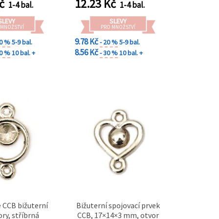
č
12.23
Kč
1-4 bal.
1-4 bal.
SLEVY
SLEVY
 MNOŽSTVÍ
PRO MNOŽSTVÍ
9.78 Kč
20 %
5-9 bal.
- 20 %
5-9 bal.
8.56 Kč
30 %
10 bal. +
- 30 %
10 bal. +
 CCB bižuterní
Bižuterní spojovací prvek
ry, stříbrná
CCB, 17×14×3 mm, otvor