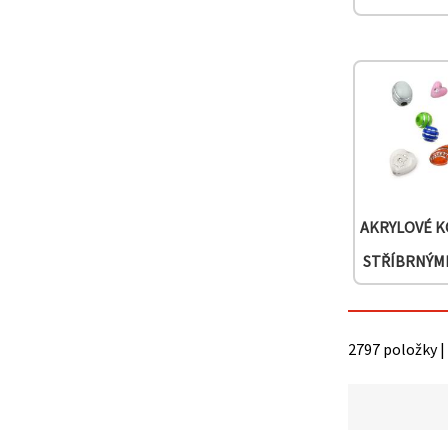
na tlačítko
"Uložit"
Přijmout
vše
Nastavení
AKRYLOVÉ K
STŘÍBRNÝM
2797 položky |