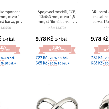
í komponent
Spojovací mezidíl, CCB,
Bižuterní 
 mm, otvor 1
13×6×3 mm, otvor 1,5
metalizov
ná barva, pro
mm, stříbrná barva – 50
barva, 12
erků – 50 ks
ks
mm, pr
:
133706
Kód:
133702
Kó
náhrdelník
č
9.78
Kč
9.78
Kč
1-4 bal.
1-4 bal.
LEVY
SLEVY
MNOŽSTVÍ
PRO MNOŽSTVÍ
PRO
7.82 Kč
7.82 Kč
0 %
5-9 bal.
- 20 %
5-9 bal.
- 2
6.85 Kč
6.85 Kč
0 %
10 bal. +
- 30 %
10 bal. +
- 3