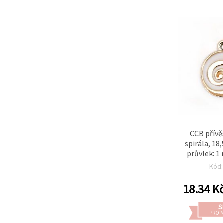
CCB přívě
spirála, 1
průvlek: 1 
Kód
18.34
K
S
PRO 