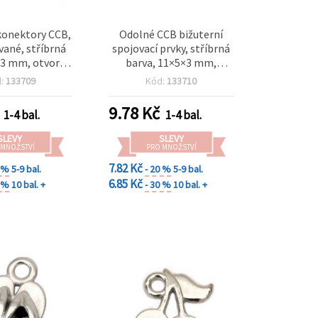
konektory CCB,
Odolné CCB bižuterní
ané, stříbrná
spojovací prvky, stříbrná
x3 mm, otvor 1
barva, 11×5×3 mm,
o náramky a
průvlek 1 mm – balení 50
d:
133709
Kód:
133710
y, balení 50 ks
ks
9.78
Kč
1-4 bal.
1-4 bal.
SLEVY
SLEVY
 MNOŽSTVÍ
PRO MNOŽSTVÍ
7.82 Kč
0 %
5-9 bal.
- 20 %
5-9 bal.
6.85 Kč
0 %
10 bal. +
- 30 %
10 bal. +