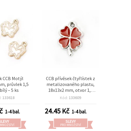
k CCB Motýl
CCB přívěsek čtyřlístek z
m, průvlek 1,5
metalizovaného plastu,
ílý – 5 ks
18x13x2 mm, otvor 1,5
mm, červená - 5 ks
d:
133618
Kód:
133609
č
24.45
Kč
1-4 bal.
1-4 bal.
SLEVY
SLEVY
 MNOŽSTVÍ
PRO MNOŽSTVÍ