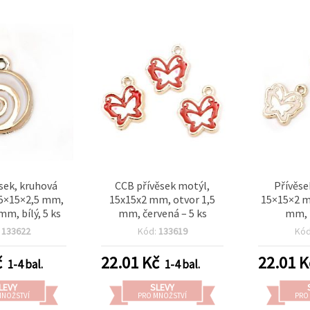
sek, kruhová
CCB přívěsek motýl,
Přívěse
8,5×15×2,5 mm,
15x15x2 mm, otvor 1,5
15×15×2 m
mm, bílý, 5 ks
mm, červená – 5 ks
mm, b
:
133622
Kód:
133619
Kó
č
22.01
Kč
22.01
K
1-4 bal.
1-4 bal.
LEVY
SLEVY
MNOŽSTVÍ
PRO MNOŽSTVÍ
PRO