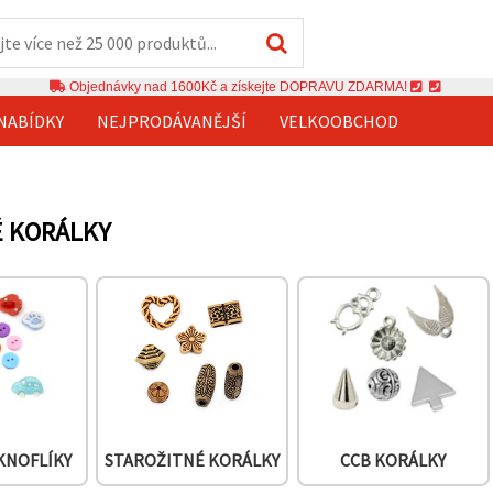
Objednávky nad 1600Kč a získejte DOPRAVU ZDARMA!
NABÍDKY
NEJPRODÁVANĚJŠÍ
VELKOOBCHOD
É KORÁLKY
KNOFLÍKY
STAROŽITNÉ KORÁLKY
CCB KORÁLKY