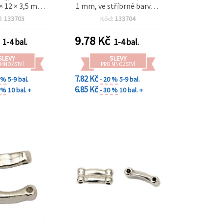
 × 12 × 3,5 mm,
1 mm, ve stříbrné barvě –
mm – sada 20 ks
20 ks
d:
133703
Kód:
133704
9.78
Kč
1-4 bal.
1-4 bal.
SLEVY
SLEVY
 MNOŽSTVÍ
PRO MNOŽSTVÍ
7.82 Kč
0 %
5-9 bal.
- 20 %
5-9 bal.
6.85 Kč
0 %
10 bal. +
- 30 %
10 bal. +