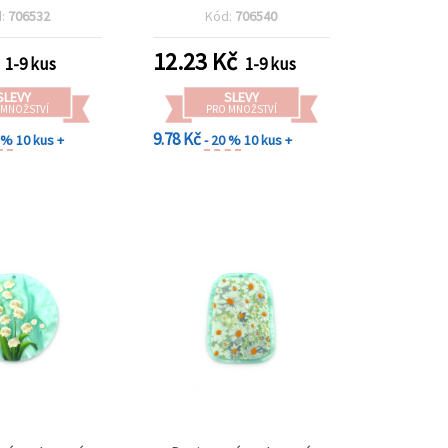
mm, na výrobu
mm, otvor 1 mm, pro
d:
706532
Kód:
706540
perků
výrobu šperků
12.23
Kč
1-9 kus
1-9 kus
SLEVY
SLEVY
 MNOŽSTVÍ
PRO MNOŽSTVÍ
9.78 Kč
0 %
10 kus +
- 20 %
10 kus +