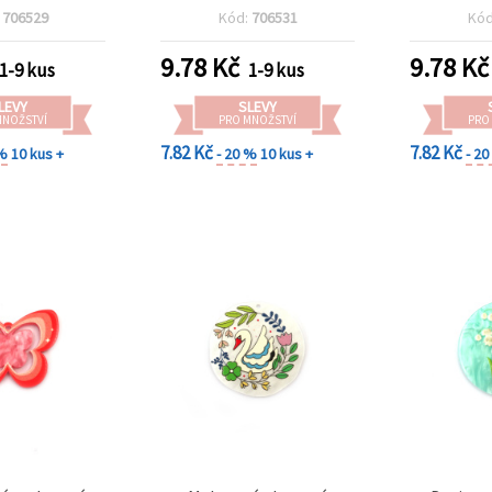
obu šperků
otvor 1 mm, na výrobu
otvor 1 
:
706529
Kód:
706531
Kó
šperků
š
9.78
Kč
9.78
Kč
1-9 kus
1-9 kus
LEVY
SLEVY
MNOŽSTVÍ
PRO MNOŽSTVÍ
PRO
7.82 Kč
7.82 Kč
 %
10 kus +
- 20 %
10 kus +
- 2