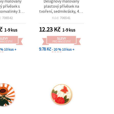
vý malovaný
Designový malovaný
ý přívěsek s
plastový přívěsek na
onvalinky 38 x
tvoření, sedmikrásky, 40 x
 otvor 1 mm
29 x 2,5 mm, otvor 1 mm
d:
706542
Kód:
706541
č
12.23
Kč
1-9 kus
1-9 kus
SLEVY
SLEVY
 MNOŽSTVÍ
PRO MNOŽSTVÍ
9.78 Kč
0 %
10 kus +
- 20 %
10 kus +