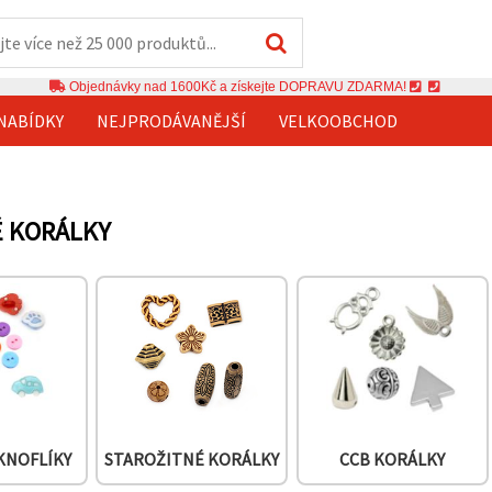
Objednávky nad 1600Kč a získejte DOPRAVU ZDARMA!
NABÍDKY
NEJPRODÁVANĚJŠÍ
VELKOOBCHOD
É KORÁLKY
KNOFLÍKY
STAROŽITNÉ KORÁLKY
CCB KORÁLKY