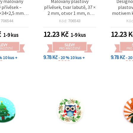
ý malovaný
Malovaný plastový
Designo
 přívěsek –
přívěsek, tvar labutě, 37 ×
plastov
×34×2,5 mm,
2 mm, otvor 1 mm, na
motivem k
m, na výrobu
výrobu šperků
2,5 mm,
:
706544
Kód:
706543
Kó
erků
č
12.23
Kč
12.23
K
1-9 kus
1-9 kus
LEVY
SLEVY
MNOŽSTVÍ
PRO MNOŽSTVÍ
PRO
9.78 Kč
9.78 Kč
 %
10 kus +
- 20 %
10 kus +
- 2