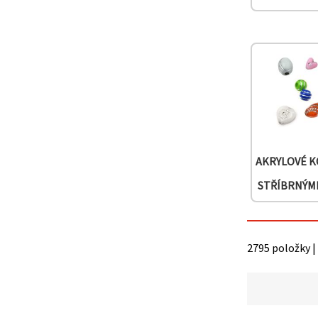
na tlačítko
"Uložit"
Přijmout
vše
Nastavení
AKRYLOVÉ K
STŘÍBRNÝM
2795 položky |