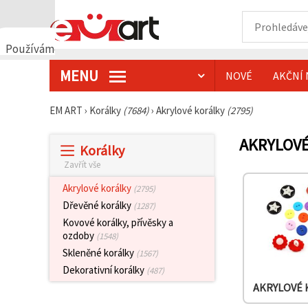
Používáme
cookies
MENU
NOVÉ
AKČNÍ 
🍪
Používáme
cookies a
EM ART
›
Korálky
(7684)
›
Akrylové korálky
(2795)
podobné
technologie,
abychom
AKRYLOV
Korálky
zajistili
správné
Zavřít vše
fungování
webu,
Akrylové korálky
(2795)
zlepšili vaše
prostředí
Dřevěné korálky
(1287)
při jeho
Kovové korálky, přívěsky a
používání a
ozdoby
(1548)
s vaším
souhlasem
Skleněné korálky
(1567)
analyzovali
Dekorativní korálky
návštěvnost
(487)
a
AKRYLOVÉ 
zobrazovali
relevantnější