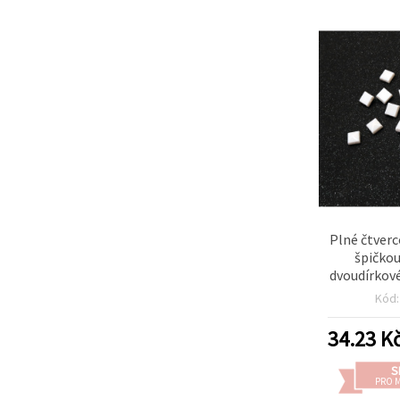
Plné čtverc
špičko
dvoudírkov
bílé – 50 
Kód
34.23
K
S
PRO 