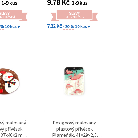
9.78
Kč
1-9 kus
1-9 kus
SLEVY
SLEVY
 MNOŽSTVÍ
PRO MNOŽSTVÍ
7.82 Kč
0 %
10 kus +
- 20 %
10 kus +
vý malovaný
Designový malovaný
vý přívěsek
plastový přívěsek
 37x40x2 mm,
Plameňák, 41×29×2,5