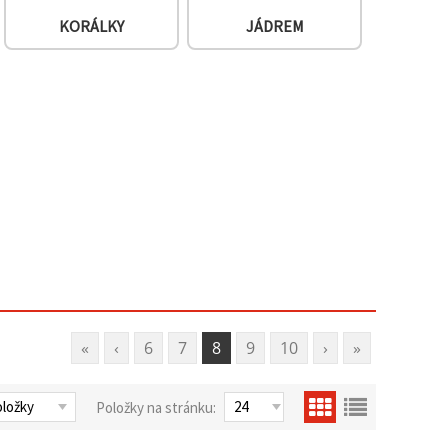
KORÁLKY
JÁDREM
«
‹
6
7
8
9
10
›
»
Položky na stránku: