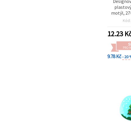
Designov
plastový
motýl, 27
otvor 1 m
Kód
šp
12.23
K
S
PRO 
9.78 Kč
- 20