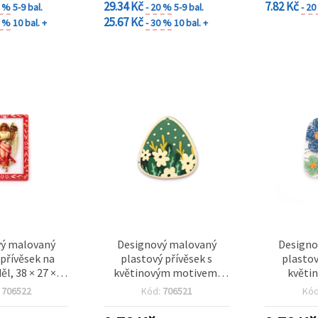
29.34 Kč
7.82 Kč
0 %
5-9 bal.
- 20 %
5-9 bal.
- 2
25.67 Kč
0 %
10 bal. +
- 30 %
10 bal. +
ý malovaný
Designový malovaný
Designo
 přívěsek na
plastový přívěsek s
plastov
ěl, 38 × 27 × 2
květinovým motivem,
květin
vor 1 mm
35×32×2 mm, otvor: 1 mm
40×29×2,
:
706522
Kód:
706521
Kó
mm (na v