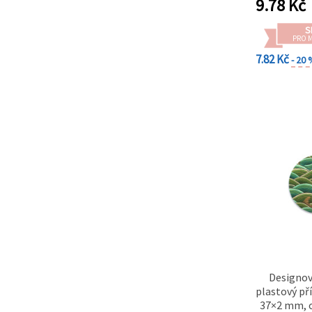
9.78
Kč
S
PRO 
7.82 Kč
- 20
Designov
plastový př
37×2 mm, 