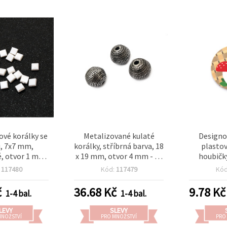
ové korálky se
Metalizované kulaté
Designo
u, 7x7 mm,
korálky, stříbrná barva, 18
plastov
é, otvor 1 mm,
x 19 mm, otvor 4 mm - 50
houbičky
g (cca 340 ks)
g (~13 ks)
otv
:
117480
Kód:
117479
Kó
č
36.68
Kč
9.78
Kč
1-4 bal.
1-4 bal.
LEVY
SLEVY
MNOŽSTVÍ
PRO MNOŽSTVÍ
PRO