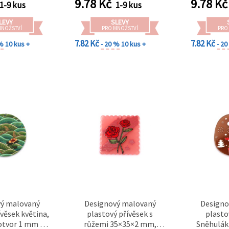
9.78
Kč
9.78
Kč
1-9 kus
1-9 kus
LEVY
SLEVY
MNOŽSTVÍ
PRO MNOŽSTVÍ
PRO
7.82 Kč
7.82 Kč
 %
10 kus +
- 20 %
10 kus +
- 2
ý malovaný
Designový malovaný
Designo
ívěsek květina,
plastový přívěsek s
plasto
otvor 1 mm —
růžemi 35×35×2 mm,
Sněhulák