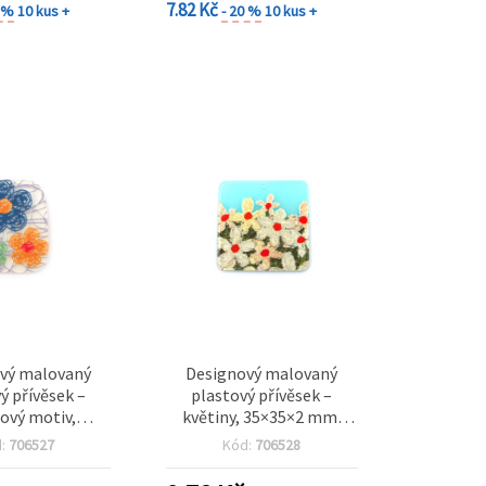
7.82 Kč
0 %
10 kus +
- 20 %
10 kus +
vý malovaný
Designový malovaný
ý přívěsek –
plastový přívěsek –
ový motiv,
květiny, 35×35×2 mm,
5 mm, otvor 1
otvor 1 mm, na výrobu
d:
706527
Kód:
706528
ýrobu šperků)
šperků