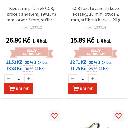
Bižuterní přívěsek CCB,
CCB fazetované diskové
srdce s andělem, 19×15×3
korálky, 10 mm, otvor 2
mm, otvor 2 mm, stříbrná
mm, stříbrná barva – 20 g
barva – 20 g (~90 ks)
Kód:
133912
Kód:
133914
26.90
Kč
15.89
Kč
1-4 bal.
1-4 bal.
SLEVY
SLEVY
PRO MNOŽSTVÍ
PRO MNOŽSTVÍ
21.52 Kč
12.71 Kč
- 20 %
5-24 bal.
- 20 %
5-24 bal.
18.83 Kč
11.25 Kč
- 30 %
25 bal. +
- 29 %
25 bal. +
KOUPIT
KOUPIT