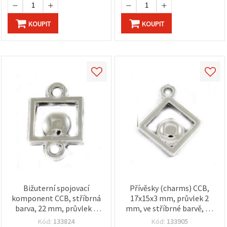
KOUPIT
KOUPIT
Bižuterní spojovací
Přívěsky (charms) CCB,
komponent CCB, stříbrná
17x15x3 mm, průvlek 2
barva, 22 mm, průvlek 3
mm, ve stříbrné barvě, 20
mm, 20 g (~32 ks)
g (cca 84 ks)
Kód:
133824
Kód:
133905