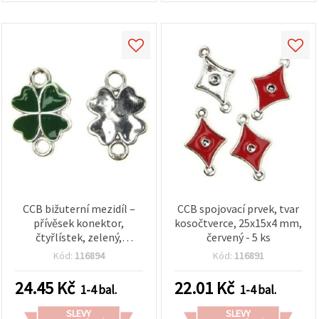
na tlačítko
"Uložit"
Přijmout
vše
Nastavení
CCB bižuterní mezidíl –
CCB spojovací prvek, tvar
přívěsek konektor,
kosočtverce, 25x15x4 mm,
čtyřlístek, zelený,
červený - 5 ks
22×15×3 mm, otvor 2,5
Kód:
116894
Kód:
116891
mm, 5 ks
24.45
Kč
22.01
Kč
1-4 bal.
1-4 bal.
SLEVY
SLEVY