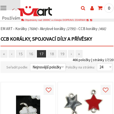
0
Používáme
Objednávky nad 1600Kč a získejte DOPRAVU ZDARMA!
cookies
EM ART
›
Korálky
(7684)
›
Akrylové korálky
(2795)
›
CCB korálky
(466)
🍪
Používáme
CCB KORÁLKY, SPOJOVACÍ DÍLY A PŘÍVĚSKY
cookies a
podobné
technologie,
abychom
«
‹
15
16
17
18
19
›
»
zajistili
správné
466 položky | stránky 17/20
fungování
Seřadit podle:
Položky na stránku:
webu,
zlepšili vaše
prostředí
při jeho
používání a
s vaším
souhlasem
analyzovali
návštěvnost
a
zobrazovali
relevantnější