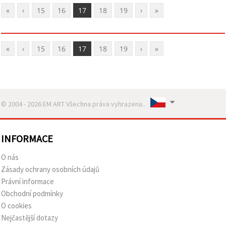
«
‹
15
16
17
18
19
›
»
«
‹
15
16
17
18
19
›
»
© 2004 - 2026 EM ART Všechna práva vyhrazena..
INFORMACE
O nás
Zásady ochrany osobních údajů
Právní informace
Obchodní podmínky
O cookies
Nejčastější dotazy