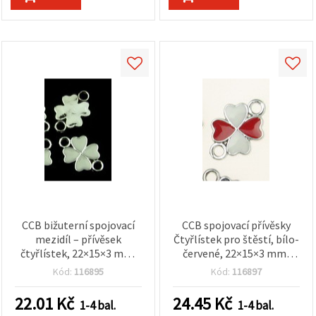
CCB bižuterní spojovací
CCB spojovací přívěsky
mezidíl – přívěsek
Čtyřlístek pro štěstí, bílo-
čtyřlístek, 22×15×3 mm,
červené, 22×15×3 mm,
otvor 2,5 mm, bílý – 5 ks
otvor 2,5 mm – sada 5 ks
Kód:
116895
Kód:
116897
22.01
Kč
24.45
Kč
1-4 bal.
1-4 bal.