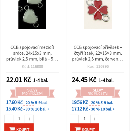
CCB spojovací mezidíl
CCB spojovací přívěsek –
srdce, 24x15x3 mm,
čtyřlístek, 22×15×3 mm,
průvlek 2,5 mm, bílá – 5 ks
průvlek 2,5 mm, červená –
pro výrobu šperků
5 ks
Kód:
116898
Kód:
116896
22.01
Kč
24.45
Kč
1-4 bal.
1-4 bal.
SLEVY
SLEVY
PRO MNOŽSTVÍ
PRO MNOŽSTVÍ
17.60 Kč
19.56 Kč
- 20 %
5-9 bal.
- 20 %
5-9 bal.
15.40 Kč
17.12 Kč
- 30 %
10 bal. +
- 30 %
10 bal. +
KOUPIT
KOUPIT