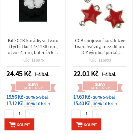
obsah a
reklamu, a
to i s
pomocí
našich
partnerů
pro
analýzu a
Bílé CCB korálky ve tvaru
CCB spojovací korálek ve
marketing.
čtyřlístku, 17×12×8 mm,
tvaru hvězdy, mezidíl pro
Můžete
otvor 4 mm, balení 5 ks –
DIY výrobu šperků,
souhlasit s
použitím
pro výrobu šperků,
20×15×3 mm, červený – 5
Kód:
116875
Kód:
116893
všech
náramků, náhrdelníků a
ks
cookies
doplňků
24.45
Kč
22.01
Kč
kliknutím
1-4 bal.
1-4 bal.
na
"Přijmout
SLEVY
SLEVY
vše!" Nebo
PRO MNOŽSTVÍ
PRO MNOŽSTVÍ
můžete
uvést své
19.56 Kč
17.60 Kč
- 20 %
5-9 bal.
- 20 %
5-9 bal.
preference v
17.12 Kč
15.40 Kč
- 30 %
10 bal. +
- 30 %
10 bal. +
Nastavení
výběrem
daného
typu
KOUPIT
KOUPIT
cookies a
kliknutím