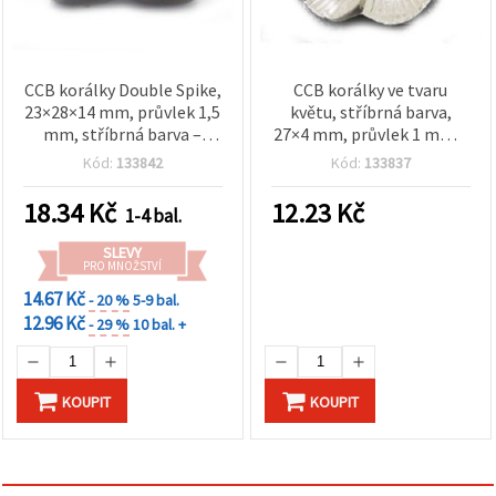
CCB korálky Double Spike,
CCB korálky ve tvaru
23×28×14 mm, průvlek 1,5
květu, stříbrná barva,
mm, stříbrná barva –
27×4 mm, průvlek 1 mm –
balení 5 ks (~22 g)
10 ks
Kód:
133842
Kód:
133837
18.34
Kč
12.23
Kč
1-4 bal.
SLEVY
PRO MNOŽSTVÍ
14.67 Kč
- 20 %
5-9 bal.
12.96 Kč
- 29 %
10 bal. +
KOUPIT
KOUPIT