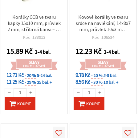
Korálky CCB ve tvaru
Kovové korálky ve tvaru
kapky 15x10 mm, průvlek
srdce na navlékání, 14x8x7
2 mm, stříbrná barva – 20
mm, průvlek 10x3 mm,
g
mix barev – 5 ks
Kód:
133913
Kód:
106534
15.89
Kč
12.23
Kč
1-4 bal.
1-4 bal.
SLEVY
SLEVY
PRO MNOŽSTVÍ
PRO MNOŽSTVÍ
12.71 Kč
9.78 Kč
- 20 %
5-24 bal.
- 20 %
5-9 bal.
11.25 Kč
8.56 Kč
- 29 %
25 bal. +
- 30 %
10 bal. +
KOUPIT
KOUPIT