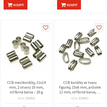
KOUPIT
KOUPIT
CCB mezikorálky, 11x14
CCB korálky ve tvaru
mm, 2 otvory 10 mm,
figurky, 15x6 mm, průvlek
stříbrná barva – 20 g
11 mm, stříbrná barva, 20
g
Kód:
133921
Kód:
133911