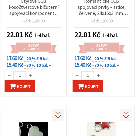
Stylové CCB
Romantické CCB
kosočtvercové bižuterní
spojovací prvky – srdce,
spojovací komponenty,
červené, 24x15x3 mm,
bílé, 25×15×4 mm – sada 5
otvor 2,5 mm – sada 5 ks
Kód:
116890
Kód:
116899
ks
22.01
Kč
22.01
Kč
1-4 bal.
1-4 bal.
SLEVY
SLEVY
PRO MNOŽSTVÍ
PRO MNOŽSTVÍ
17.60 Kč
17.60 Kč
- 20 %
5-9 bal.
- 20 %
5-9 bal.
15.40 Kč
15.40 Kč
- 30 %
10 bal. +
- 30 %
10 bal. +
KOUPIT
KOUPIT