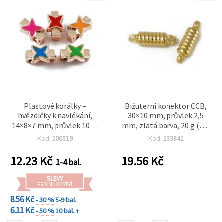
Plastové korálky –
Bižuterní konektor CCB,
hvězdičky k navlékání,
30×10 mm, průvlek 2,5
14×8×7 mm, průvlek 10×3
mm, zlatá barva, 20 g (cca
mm, mix barev – balení 5
11 ks)
Kód:
106519
Kód:
133841
ks
12.23
Kč
19.56
Kč
1-4 bal.
SLEVY
PRO MNOŽSTVÍ
8.56 Kč
- 30 %
5-9 bal.
6.11 Kč
- 50 %
10 bal. +