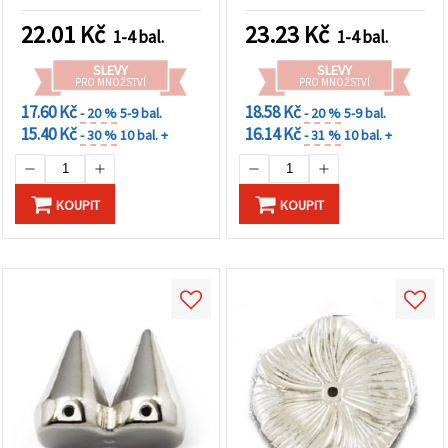
22.01
Kč
23.23
Kč
1-4 bal.
1-4 bal.
SLEVY
SLEVY
PRO MNOŽSTVÍ
PRO MNOŽSTVÍ
17.60 Kč
18.58 Kč
- 20 %
5-9 bal.
- 20 %
5-9 bal.
15.40 Kč
16.14 Kč
- 30 %
10 bal. +
- 31 %
10 bal. +
KOUPIT
KOUPIT