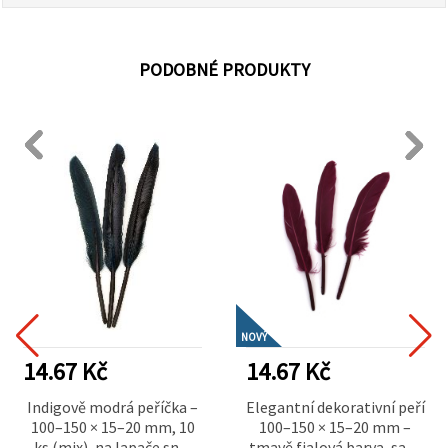
PODOBNÉ PRODUKTY
NOVÝ
14.67 Kč
14.67 Kč
Indigově modrá peříčka –
Elegantní dekorativní peří
100–150 × 15–20 mm, 10
100–150 × 15–20 mm –
ks (mix), na lapače snů,
tmavě fialová barva, sada