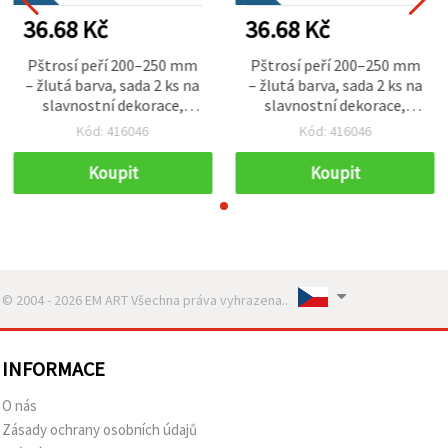
36.68 Kč
36.68 Kč
Pštrosí peří 200–250 mm
Pštrosí peří 200–250 mm
– žlutá barva, sada 2 ks na
– žlutá barva, sada 2 ks na
slavnostní dekorace,
slavnostní dekorace,
kostýmy a kreativní
kostýmy a kreativní
Kód: 416046
Kód: 416046
tvoření
tvoření
Koupit
Koupit
© 2004 - 2026 EM ART Všechna práva vyhrazena..
INFORMACE
O nás
Zásady ochrany osobních údajů