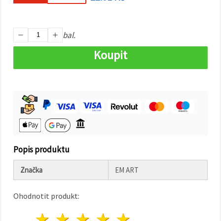
na tlačítko
"Uložit"
Přijmout
bal.
vše
Koupit
Nastavení
Popis produktu
Značka
EM ART
Ohodnotit produkt:
1 hvězda
2 hvězdy
3 hvězdy
4 hvězdy
5 hvězdy