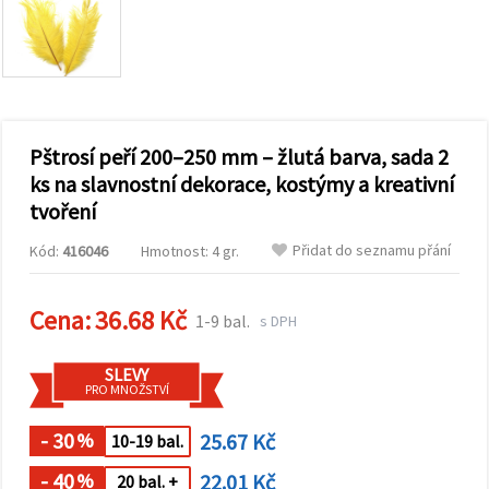
obsah a
reklamu, a
to i s
pomocí
našich
partnerů
pro
analýzu a
marketing.
Pštrosí peří 200–250 mm – žlutá barva, sada 2
Můžete
ks na slavnostní dekorace, kostýmy a kreativní
souhlasit s
tvoření
použitím
všech
cookies
Přidat do seznamu přání
Kód:
416046
Hmotnost: 4 gr.
kliknutím
na
"Přijmout
Cena:
36.68 Kč
vše!" Nebo
1-9 bal.
s DPH
můžete
uvést své
preference v
SLEVY
Nastavení
PRO MNOŽSTVÍ
výběrem
daného
- 30
25.67 Kč
typu
%
10-19 bal.
cookies a
kliknutím
- 40
22.01 Kč
%
20 bal. +