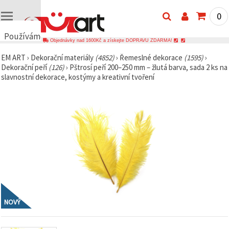
0
Používáme
Objednávky nad 1600Kč a získejte DOPRAVU ZDARMA!
cookies
EM ART
›
Dekorační materiály
(4852)
›
Řemeslné dekorace
(1595)
›
🍪
Dekorační peří
(126)
›
Pštrosí peří 200–250 mm – žlutá barva, sada 2 ks na
Používáme
slavnostní dekorace, kostýmy a kreativní tvoření
cookies a
podobné
technologie,
abychom
zajistili
správné
fungování
webu,
zlepšili vaše
prostředí
při jeho
používání a
s vaším
souhlasem
analyzovali
návštěvnost
NOVÝ
a
zobrazovali
relevantnější