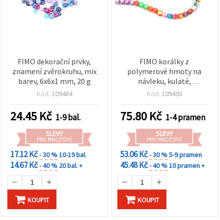
FIMO dekorační prvky,
FIMO korálky z
znamení zvěrokruhu, mix
polymerové hmoty na
barev, 6x6x1 mm, 20 g
návleku, kulaté,
vzorované / 6 mm,
Kód:
109484
Kód:
109493
průvlek: 1 mm / mix barev
- 64 ks
24.45
Kč
75.80
Kč
1-9 bal.
1-4 pramen
SLEVY
SLEVY
PRO MNOŽSTVÍ
PRO MNOŽSTVÍ
17.12 Kč
53.06 Kč
- 30 %
10-19 bal.
- 30 %
5-9 pramen
14.67 Kč
45.48 Kč
- 40 %
20 bal. +
- 40 %
10 pramen +
KOUPIT
KOUPIT