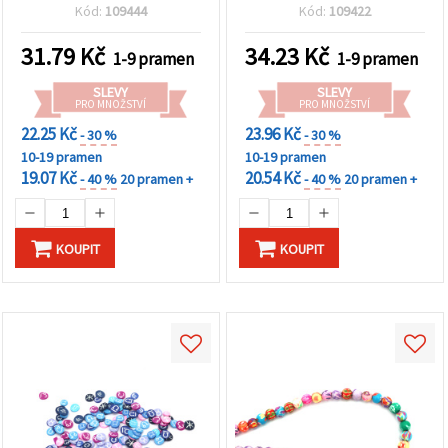
průvlek 2 mm, cca 320 ks
průvlek 2 mm, mix barev
Kód:
109444
Kód:
109422
se zlatavým pigmentem,
cca 350 ks
31.79
Kč
34.23
Kč
1-9 pramen
1-9 pramen
SLEVY
SLEVY
PRO MNOŽSTVÍ
PRO MNOŽSTVÍ
22.25 Kč
23.96 Kč
- 30 %
- 30 %
10-19 pramen
10-19 pramen
19.07 Kč
20.54 Kč
- 40 %
20 pramen +
- 40 %
20 pramen +
KOUPIT
KOUPIT