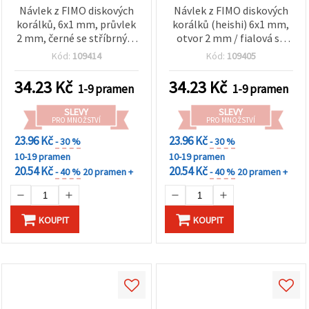
Návlek z FIMO diskových
Návlek z FIMO diskových
korálků, 6x1 mm, průvlek
korálků (heishi) 6x1 mm,
2 mm, černé se stříbrným
otvor 2 mm / fialová se
pigmentem, cca 350 ks
zlatým pigmentem ~ 350
Kód:
109414
Kód:
109405
ks
34.23
Kč
34.23
Kč
1-9 pramen
1-9 pramen
SLEVY
SLEVY
PRO MNOŽSTVÍ
PRO MNOŽSTVÍ
23.96 Kč
23.96 Kč
- 30 %
- 30 %
10-19 pramen
10-19 pramen
20.54 Kč
20.54 Kč
- 40 %
20 pramen +
- 40 %
20 pramen +
KOUPIT
KOUPIT