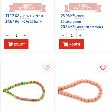
tvoření, ~350 ks
SLEVY
SLEVY
PRO MNOŽSTVÍ
PRO MNOŽSTVÍ
17.12 Kč
23.96 Kč
- 30 %
10-19 bal.
- 30 %
14.67 Kč
- 40 %
20 bal. +
10-19 pramen
20.54 Kč
- 40 %
20 pramen +
KOUPIT
KOUPIT