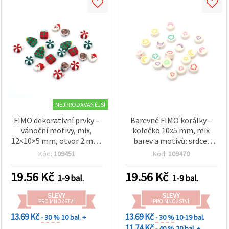
NEJPRODÁVANĚJŠÍ
FIMO dekorativní prvky –
Barevné FIMO korálky –
vánoční motivy, mix,
kolečko 10x5 mm, mix
12×10×5 mm, otvor 2 mm,
barev a motivů: srdce,
sada 20 ks
měsíc, květina, hvězda,
Kód:
109451
Kód:
109470
balení 20 ks
19.56
Kč
19.56
Kč
1-9 bal.
1-9 bal.
SLEVY
SLEVY
PRO MNOŽSTVÍ
PRO MNOŽSTVÍ
13.69 Kč
13.69 Kč
- 30 %
10 bal. +
- 30 %
10-19 bal.
11.74 Kč
- 40 %
20 bal. +