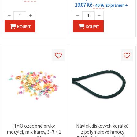
19.07 Kč
- 40 %
20 pramen +
KOUPIT
KOUPIT
FIMO ozdobné prvky,
Návlek diskových korálků
motýlci, mix barev, 3–7 × 1
z polymerové hmoty