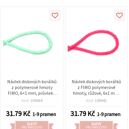
Návlek diskových korálků
Návlek diskových korálků
z polymerové hmoty
z FIMO polymerové
FIMO, 6×1 mm, průvlek 2
hmoty, růžové, 6x1 mm,
mm, mátová, ~320 ks
průvlek: 2 mm (cca 320 ks)
Kód:
109434
Kód:
109441
31.79
Kč
31.79
Kč
1-9 pramen
1-9 pramen
SLEVY
SLEVY
PRO MNOŽSTVÍ
PRO MNOŽSTVÍ