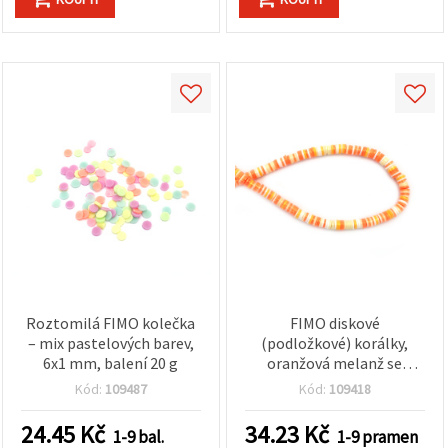
Roztomilá FIMO kolečka
FIMO diskové
– mix pastelových barev,
(podložkové) korálky,
6x1 mm, balení 20 g
oranžová melanž se
zlatavým pigmentem
Kód:
109487
Kód:
109418
(barva zlata), 6×1 mm,
průvlek 2 mm – ideální na
24.45
Kč
34.23
Kč
1-9 bal.
1-9 pramen
šperky, doplňky a DIY