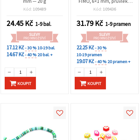
mm — 20 g
FIMO, 6×1 mm, průvlek 2
mm, olivově zelené, cca
Kód:
109489
Kód:
109436
320 ks
24.45
Kč
31.79
Kč
1-9 bal.
1-9 pramen
SLEVY
SLEVY
PRO MNOŽSTVÍ
PRO MNOŽSTVÍ
17.12 Kč
22.25 Kč
- 30 %
10-19 bal.
- 30 %
14.67 Kč
- 40 %
20 bal. +
10-19 pramen
19.07 Kč
- 40 %
20 pramen +
KOUPIT
KOUPIT