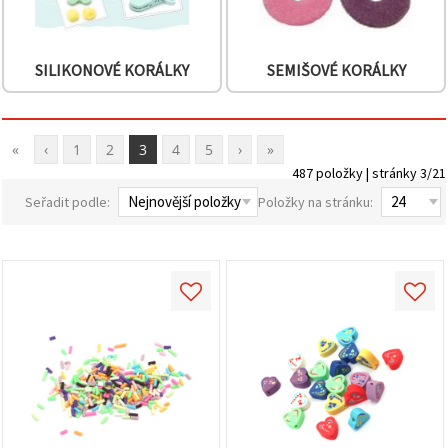
SILIKONOVÉ KORÁLKY
SEMIŠOVÉ KORÁLKY
«
‹
1
2
3
4
5
›
»
487 položky | stránky 3/21
Seřadit podle:
Položky na stránku: