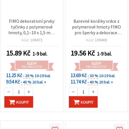
FIMO dekorativní prvky:
Barevné korálky srdce z
tyčinky z polymerové
polymerové hmoty FIMO
hmoty, 0,1–10 x 1,5 mm,
pro šperky a dekorace,
mix barev, 20 g
10×5 mm, průvlek 2 mm,
Kód:
109472
Kód:
109469
mix barev, 20 ks
15.89
Kč
19.56
Kč
1-9 bal.
1-9 bal.
SLEVY
SLEVY
PRO MNOŽSTVÍ
PRO MNOŽSTVÍ
11.25 Kč
13.69 Kč
- 29 %
10-19 bal.
- 30 %
10-19 bal.
9.54 Kč
11.74 Kč
- 40 %
20 bal. +
- 40 %
20 bal. +
KOUPIT
KOUPIT