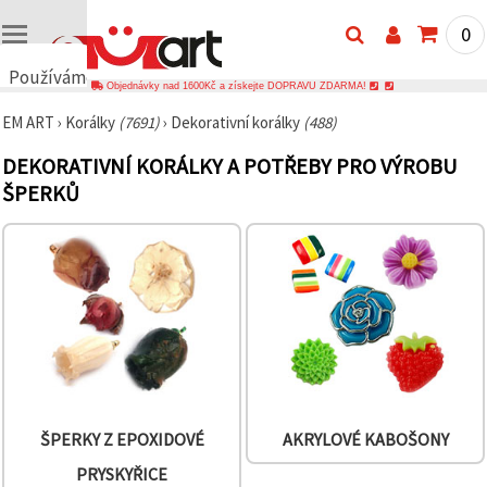
0
Používáme
Objednávky nad 1600Kč a získejte DOPRAVU ZDARMA!
cookies
EM ART
›
Korálky
(7691)
›
Dekorativní korálky
(488)
🍪
Používáme
DEKORATIVNÍ KORÁLKY A POTŘEBY PRO VÝROBU
cookies a
podobné
ŠPERKŮ
technologie,
abychom
zajistili
správné
fungování
webu,
zlepšili vaše
prostředí
při jeho
používání a
s vaším
souhlasem
analyzovali
návštěvnost
ŠPERKY Z EPOXIDOVÉ
AKRYLOVÉ KABOŠONY
a
zobrazovali
PRYSKYŘICE
relevantnější