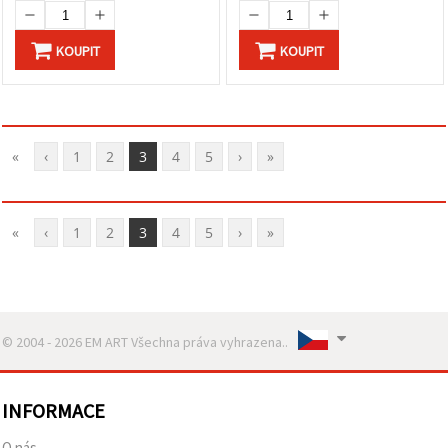
KOUPIT
KOUPIT
«
‹
1
2
3
4
5
›
»
«
‹
1
2
3
4
5
›
»
© 2004 - 2026 EM ART Všechna práva vyhrazena..
INFORMACE
O nás