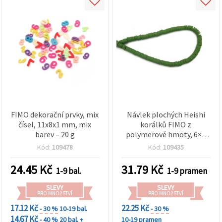
FIMO dekorační prvky, mix
Návlek plochých Heishi
čísel, 11x8x1 mm, mix
korálků FIMO z
barev – 20 g
polymerové hmoty, 6×1
mm, otvor 2 mm, olivově
Kód:
109478
Kód:
109435
zelená, ~320 ks
24.45
Kč
31.79
Kč
1-9 bal.
1-9 pramen
SLEVY
SLEVY
PRO MNOŽSTVÍ
PRO MNOŽSTVÍ
17.12 Kč
22.25 Kč
- 30 %
10-19 bal.
- 30 %
14.67 Kč
- 40 %
20 bal. +
10-19 pramen