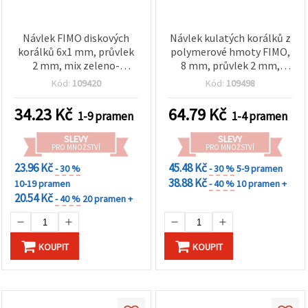
Návlek FIMO diskových
Návlek kulatých korálků z
korálků 6x1 mm, průvlek
polymerové hmoty FIMO,
2 mm, mix zeleno-
8 mm, průvlek 2 mm,
růžových odstínů s
lososová – 50 ks
Kód:
109420
Kód:
109498
pigmentem ve zlaté
barvě, cca 350 ks
34.23
Kč
64.79
Kč
1-9 pramen
1-4 pramen
SLEVY
SLEVY
PRO MNOŽSTVÍ
PRO MNOŽSTVÍ
23.96 Kč
45.48 Kč
- 30 %
- 30 %
5-9 pramen
38.88 Kč
10-19 pramen
- 40 %
10 pramen +
20.54 Kč
- 40 %
20 pramen +
KOUPIT
KOUPIT