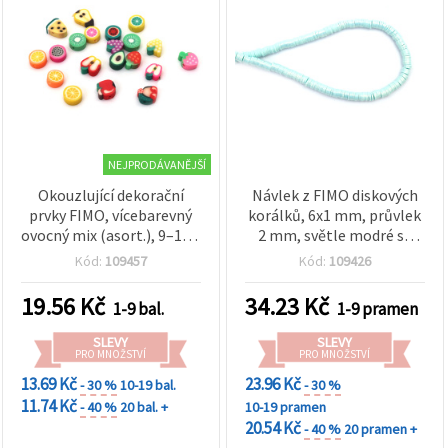
NEJPRODÁVANĚJŠÍ
Okouzlující dekorační
Návlek z FIMO diskových
prvky FIMO, vícebarevný
korálků, 6x1 mm, průvlek
ovocný mix (asort.), 9–10 x
2 mm, světle modré se
4–5 mm, průvlek 2 mm –
zlatavým pigmentem, cca
Kód:
109457
Kód:
109426
ideální pro zábavné
350 ks
šperky a kreativní tvoření
19.56
Kč
34.23
Kč
1-9 bal.
1-9 pramen
– balení 20 ks
SLEVY
SLEVY
PRO MNOŽSTVÍ
PRO MNOŽSTVÍ
13.69 Kč
23.96 Kč
- 30 %
10-19 bal.
- 30 %
11.74 Kč
- 40 %
20 bal. +
10-19 pramen
20.54 Kč
- 40 %
20 pramen +