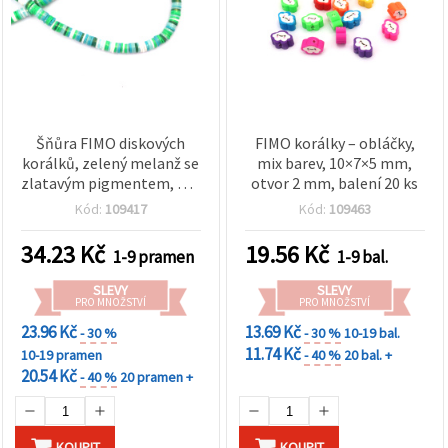
Šňůra FIMO diskových
FIMO korálky – obláčky,
korálků, zelený melanž se
mix barev, 10×7×5 mm,
zlatavým pigmentem, 6x1
otvor 2 mm, balení 20 ks
mm, otvor 2 mm, cca 350
Kód:
109417
Kód:
109463
ks
34.23
Kč
19.56
Kč
1-9 pramen
1-9 bal.
SLEVY
SLEVY
PRO MNOŽSTVÍ
PRO MNOŽSTVÍ
23.96 Kč
13.69 Kč
- 30 %
- 30 %
10-19 bal.
11.74 Kč
10-19 pramen
- 40 %
20 bal. +
20.54 Kč
- 40 %
20 pramen +
KOUPIT
KOUPIT