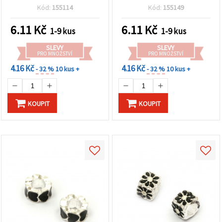
mm
Kód:
155114
Kód:
155149
6.11
Kč
6.11
Kč
1-9 kus
1-9 kus
SLEVY
SLEVY
PRO MNOŽSTVÍ
PRO MNOŽSTVÍ
4.16 Kč
4.16 Kč
- 32 %
10 kus +
- 32 %
10 kus +
KOUPIT
KOUPIT