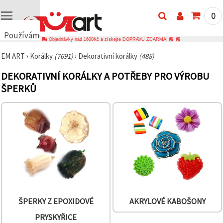
0
Používáme
Objednávky nad 1600Kč a získejte DOPRAVU ZDARMA!
cookies
EM ART
›
Korálky
(7691)
›
Dekorativní korálky
(488)
🍪
Používáme
DEKORATIVNÍ KORÁLKY A POTŘEBY PRO VÝROBU
cookies a
podobné
ŠPERKŮ
technologie,
abychom
zajistili
správné
fungování
webu,
zlepšili vaše
prostředí
při jeho
používání a
s vaším
souhlasem
analyzovali
návštěvnost
ŠPERKY Z EPOXIDOVÉ
AKRYLOVÉ KABOŠONY
a
zobrazovali
PRYSKYŘICE
relevantnější