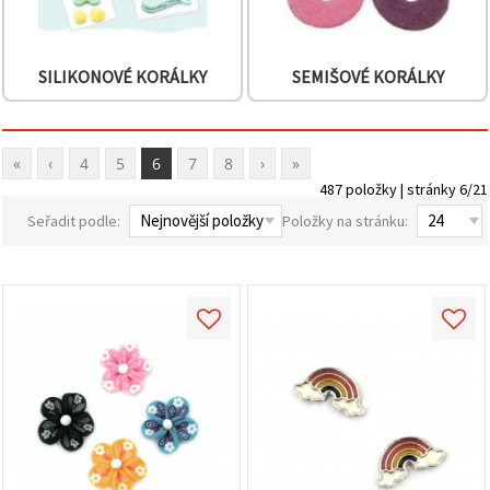
SILIKONOVÉ KORÁLKY
SEMIŠOVÉ KORÁLKY
«
‹
4
5
6
7
8
›
»
487 položky | stránky 6/21
Seřadit podle:
Položky na stránku: