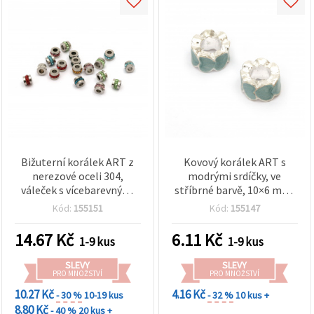
Bižuterní korálek ART z
Kovový korálek ART s
nerezové oceli 304,
modrými srdíčky, ve
váleček s vícebarevnými
stříbrné barvě, 10×6 mm,
krystaly, v barvě stříbra,
otvor 5 mm
Kód:
155151
Kód:
155147
5×7 mm, otvor 3 mm
14.67
Kč
6.11
Kč
1-9 kus
1-9 kus
SLEVY
SLEVY
PRO MNOŽSTVÍ
PRO MNOŽSTVÍ
10.27 Kč
4.16 Kč
- 30 %
10-19 kus
- 32 %
10 kus +
8.80 Kč
- 40 %
20 kus +