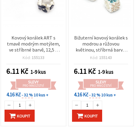
Kovový korálek ART s
Bižuterní kovový korálek s
tmavě modrým motýlem,
modrou a růžovou
ve stříbrné barvě, 12,5 ×
květinou, stříbrná barva,
7,5 mm, průvlek: 5 mm
10x10 mm, otvor 5,5 mm
Kód:
155133
Kód:
155143
6.11
Kč
6.11
Kč
1-9 kus
1-9 kus
SLEVY
SLEVY
PRO MNOŽSTVÍ
PRO MNOŽSTVÍ
4.16 Kč
4.16 Kč
- 32 %
10 kus +
- 32 %
10 kus +
KOUPIT
KOUPIT