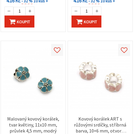
4.16 Kč
4.16 Kč
- 32 %
10 kus +
- 32 %
10 kus +
KOUPIT
KOUPIT
Malovaný kovový korálek,
Kovový korálek ART s
tvar květiny, 11x10 mm,
růžovými srdíčky, stříbrná
průvlek 4,5 mm, modrý
barva, 10×6 mm, otvor 5