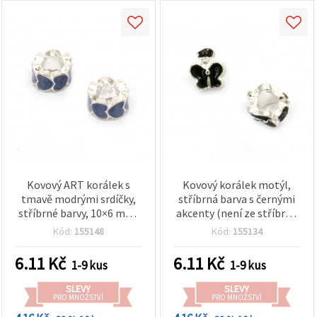
Kovový ART korálek s
Kovový korálek motýl,
tmavě modrými srdíčky,
stříbrná barva s černými
stříbrné barvy, 10×6 mm,
akcenty (není ze stříbra),
průvlek 5 mm
12,5 × 7,5 mm, otvor 5
Kód:
155148
Kód:
155134
mm, pro náramky,
náhrdelníky a ručně
6.11
Kč
6.11
Kč
1-9 kus
1-9 kus
vyráběné šperky
SLEVY
SLEVY
PRO MNOŽSTVÍ
PRO MNOŽSTVÍ