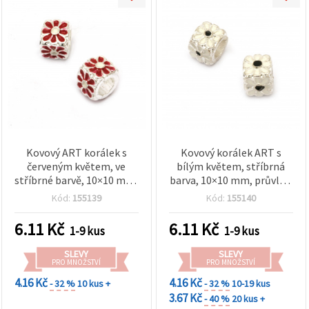
Kovový ART korálek s
Kovový korálek ART s
červeným květem, ve
bílým květem, stříbrná
stříbrné barvě, 10×10 mm,
barva, 10×10 mm, průvlek:
průvlek: 5,5 mm
5,5 mm
Kód:
155139
Kód:
155140
6.11
Kč
6.11
Kč
1-9 kus
1-9 kus
SLEVY
SLEVY
PRO MNOŽSTVÍ
PRO MNOŽSTVÍ
4.16 Kč
4.16 Kč
- 32 %
10 kus +
- 32 %
10-19 kus
3.67 Kč
- 40 %
20 kus +