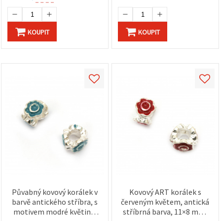
KOUPIT
KOUPIT
Půvabný kovový korálek v
Kovový ART korálek s
barvě antického stříbra, s
červeným květem, antická
motivem modré květiny,
stříbrná barva, 11×8 mm,