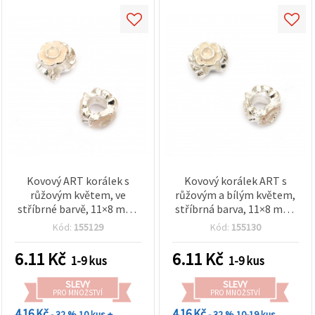
Kovový ART korálek s
Kovový korálek ART s
růžovým květem, ve
růžovým a bílým květem,
stříbrné barvě, 11×8 mm,
stříbrná barva, 11×8 mm,
průvlek 5 mm
otvor 5 mm
Kód:
155129
Kód:
155130
6.11
Kč
6.11
Kč
1-9 kus
1-9 kus
SLEVY
SLEVY
PRO MNOŽSTVÍ
PRO MNOŽSTVÍ
4.16 Kč
4.16 Kč
- 32 %
10 kus +
- 32 %
10-19 kus