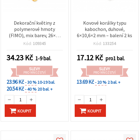
Dekorační květiny z
Kovové korálky typu
polymerové hmoty
kabochon, duhové,
(FIMO), mix barev, 26×13
6×10,6×2 mm – balení 2 ks
mm – sada 4 ks, pro
Kód:
109345
Kód:
133254
kreativní tvoření,
scrapbooking, DIY a
34.23
Kč
17.12
Kč
1-9 bal.
pro1 bal.
výrobu šperků
SLEVY
SLEVY
PRO MNOŽSTVÍ
PRO MNOŽSTVÍ
23.96 Kč
13.69 Kč
- 30 %
10-19 bal.
- 20 %
2 bal. +
20.54 Kč
- 40 %
20 bal. +
KOUPIT
KOUPIT