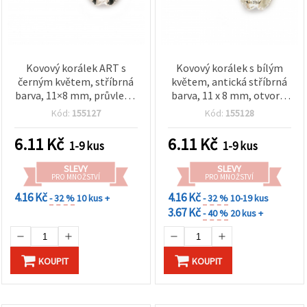
Kovový korálek ART s
Kovový korálek s bílým
černým květem, stříbrná
květem, antická stříbrná
barva, 11×8 mm, průvlek 5
barva, 11 x 8 mm, otvor 5
mm
mm
Kód:
155127
Kód:
155128
6.11
Kč
6.11
Kč
1-9 kus
1-9 kus
SLEVY
SLEVY
PRO MNOŽSTVÍ
PRO MNOŽSTVÍ
4.16 Kč
4.16 Kč
- 32 %
10 kus +
- 32 %
10-19 kus
3.67 Kč
- 40 %
20 kus +
KOUPIT
KOUPIT