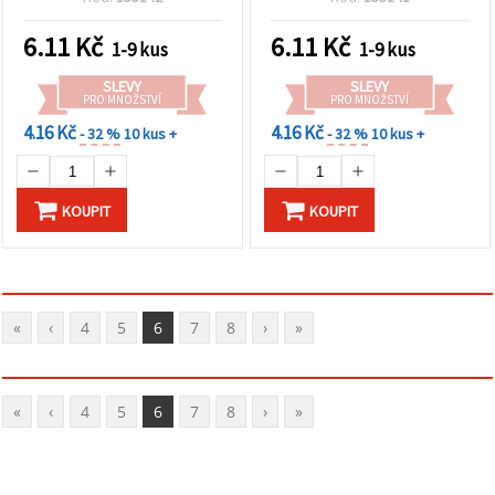
6.11
Kč
6.11
Kč
1-9 kus
1-9 kus
SLEVY
SLEVY
PRO MNOŽSTVÍ
PRO MNOŽSTVÍ
4.16 Kč
4.16 Kč
- 32 %
10 kus +
- 32 %
10 kus +
KOUPIT
KOUPIT
«
‹
4
5
6
7
8
›
»
«
‹
4
5
6
7
8
›
»