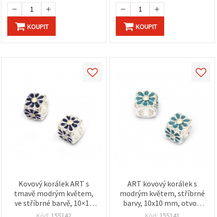
KOUPIT
KOUPIT
Kovový korálek ART s
ART kovový korálek s
tmavě modrým květem,
modrým květem, stříbrné
ve stříbrné barvě, 10×10
barvy, 10x10 mm, otvor:
mm, průvlek 5,5 mm
5,5 mm
Kód:
155142
Kód:
155141