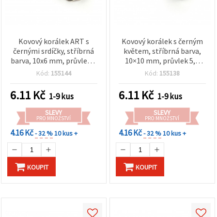
Kovový korálek ART s
Kovový korálek s černým
černými srdíčky, stříbrná
květem, stříbrná barva,
barva, 10x6 mm, průvlek 5
10×10 mm, průvlek 5,5
mm
mm
Kód:
155144
Kód:
155138
6.11
Kč
6.11
Kč
1-9 kus
1-9 kus
SLEVY
SLEVY
PRO MNOŽSTVÍ
PRO MNOŽSTVÍ
4.16 Kč
4.16 Kč
- 32 %
10 kus +
- 32 %
10 kus +
KOUPIT
KOUPIT