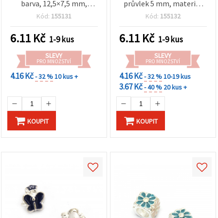
barva, 12,5×7,5 mm,
průvlek 5 mm, materiál
otvor: 5 mm (velký
na výrobu šperků
Kód:
155131
Kód:
155132
průvlek)
6.11
Kč
6.11
Kč
1-9 kus
1-9 kus
SLEVY
SLEVY
PRO MNOŽSTVÍ
PRO MNOŽSTVÍ
4.16 Kč
4.16 Kč
- 32 %
10 kus +
- 32 %
10-19 kus
3.67 Kč
- 40 %
20 kus +
KOUPIT
KOUPIT