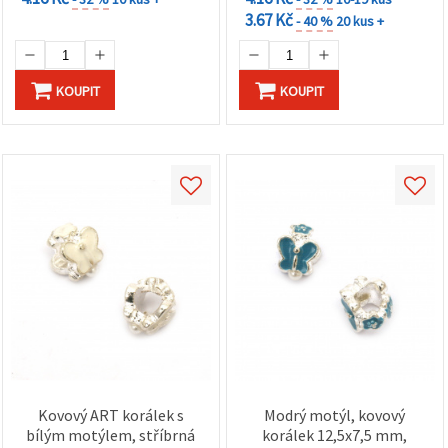
3.67 Kč
- 40 %
20 kus +
KOUPIT
KOUPIT
Kovový ART korálek s
Modrý motýl, kovový
bílým motýlem, stříbrná
korálek 12,5x7,5 mm,