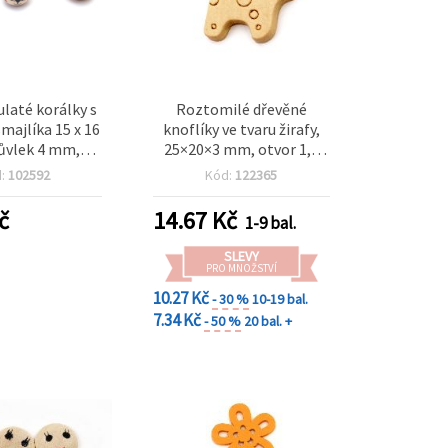
ulaté korálky s
Roztomilé dřevěné
ajlíka 15 x 16
knoflíky ve tvaru žirafy,
ůvlek 4 mm,
25×20×3 mm, otvor 1,5
dstín dřeva – 10
mm – sada 10 ks pro DIY,
d:
102592
Kód:
122365
ks
šití a kreativní tvoření
č
14.67
Kč
1-9 bal.
SLEVY
PRO MNOŽSTVÍ
10.27 Kč
- 30 %
10-19 bal.
7.34 Kč
- 50 %
20 bal. +