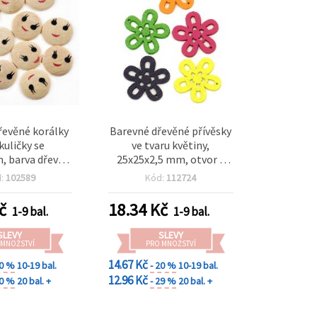
dřevěné korálky
Barevné dřevěné přívěsky
kuličky se
ve tvaru květiny,
, barva dřeva,
25x25x2,5 mm, otvor 1
mm, 50 ks
mm, MIX - 10 ks
d:
102589
Kód:
112724
č
18.34
Kč
1-9 bal.
1-9 bal.
SLEVY
SLEVY
 MNOŽSTVÍ
PRO MNOŽSTVÍ
14.67 Kč
20 %
10-19 bal.
- 20 %
10-19 bal.
12.96 Kč
30 %
20 bal. +
- 29 %
20 bal. +