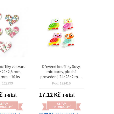
oflíky ve tvaru
Dřevěné knoflíky Sovy,
3×29×2,5 mm,
mix barev, ploché
 mm – 10 ks
provedení, 24×28×2 mm,
otvor 1,5 mm – 10 ks
d:
122399
Kód:
122416
č
17.12
Kč
1-9 bal.
1-9 bal.
SLEVY
SLEVY
 MNOŽSTVÍ
PRO MNOŽSTVÍ