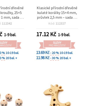
řírodní dřevěné
Klasické přírodní dřevěné
 kroužky, 25×5
kulaté korálky 15×4 mm,
 1 mm, sada 10
průvlek 2,5 mm – sada 20
rky a kreativní
ks pro výrobu šperků a
d:
112342
Kód:
112327
 projekty
kreativní DIY tvoření
č
17.12
Kč
1-9 bal.
1-9 bal.
SLEVY
SLEVY
 MNOŽSTVÍ
PRO MNOŽSTVÍ
13.69 Kč
20 %
10-19 bal.
- 20 %
10-19 bal.
11.98 Kč
30 %
20 bal. +
- 30 %
20 bal. +