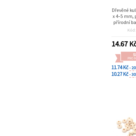
Dřevěné kul
x 4–5 mm, 
přírodní ba
Kód
14.67
K
S
PRO 
11.74 Kč
- 2
10.27 Kč
- 3