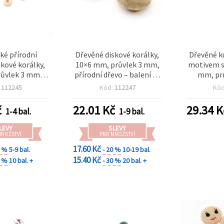
ké přírodní
Dřevěné diskové korálky,
Dřevěné k
skové korálky,
10×6 mm, průvlek 3 mm,
motivem sm
ůvlek 3 mm –
přírodní dřevo – balení 20
mm, pr
ks) pro šperky
ks
přírodní o
:
112245
Kód:
112247
Kó
 projekty
č
22.01
Kč
29.34
K
1-4 bal.
1-9 bal.
LEVY
SLEVY
MNOŽSTVÍ
PRO MNOŽSTVÍ
17.60 Kč
0 %
5-9 bal.
- 20 %
10-19 bal.
15.40 Kč
0 %
10 bal. +
- 30 %
20 bal. +