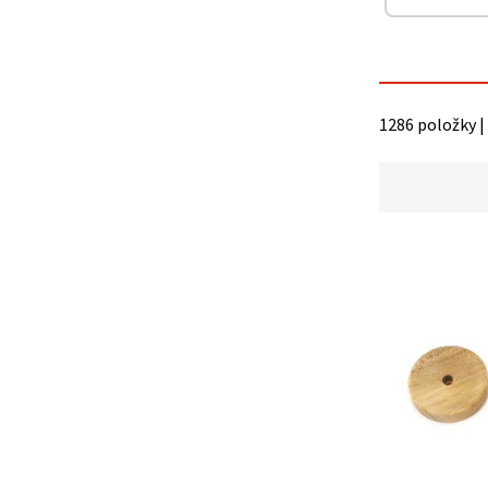
na tlačítko
"Uložit"
Přijmout
vše
1286 položky |
Nastavení