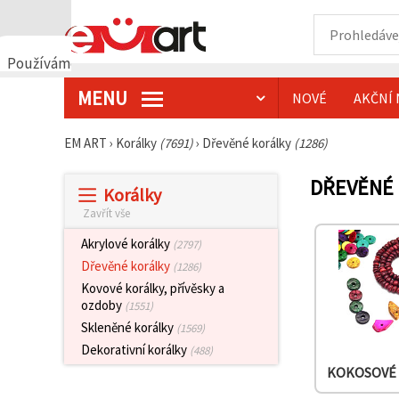
Používáme
cookies
MENU
NOVÉ
AKČNÍ 
🍪
Používáme
cookies a
EM ART
›
Korálky
(7691)
›
Dřevěné korálky
(1286)
podobné
technologie,
abychom
DŘEVĚNÉ 
Korálky
zajistili
správné
Zavřít vše
fungování
webu,
Akrylové korálky
(2797)
zlepšili vaše
prostředí
Dřevěné korálky
(1286)
při jeho
Kovové korálky, přívěsky a
používání a
ozdoby
(1551)
s vaším
souhlasem
Skleněné korálky
(1569)
analyzovali
Dekorativní korálky
návštěvnost
(488)
a
KOKOSOVÉ
zobrazovali
relevantnější