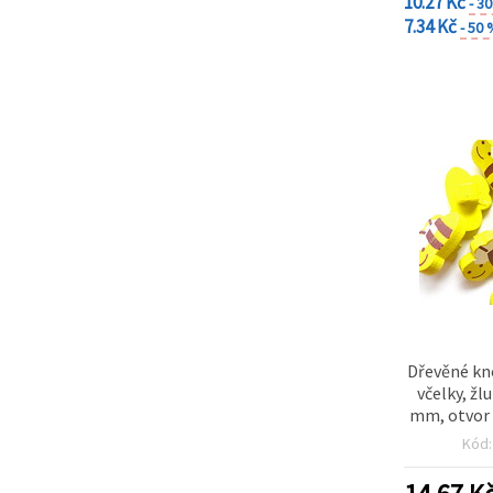
10.27 Kč
- 3
7.34 Kč
- 50
Dřevěné kno
včelky, žl
mm, otvor 
Kód