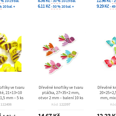
8.56 Kč
12.96 Kč
0 %
10-19 bal.
- 30 %
10-19 bal.
- 
6.11 Kč
9.29 Kč
 %
20 bal. +
- 50 %
20 bal. +
- 4
flíky ve tvaru
Dřevěné knoflíky ve tvaru
Dřevěné kn
uté, 21×13×10
ptáčka, 27×35×2 mm,
20×25×2,
1,5 mm – 5 ks
otvor 2 mm – balení 10 ks
mm, mix 
:
122406
Kód:
122397
Kó