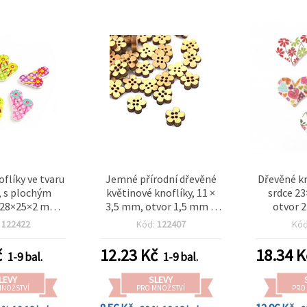
flíky ve tvaru
Jemné přírodní dřevěné
Dřevěné kn
, s plochým
květinové knoflíky, 11 ×
srdce 2
 28×25×2 mm,
3,5 mm, otvor 1,5 mm –
otvor 2
, mix barev –
klasická sada 20 ks pro
:
122422
Kód:
122407
Kó
0 ks
šití, bižuterii a kreativní
DIY projekty
č
12.23
Kč
18.34
K
1-9 bal.
1-9 bal.
LEVY
SLEVY
MNOŽSTVÍ
PRO MNOŽSTVÍ
PRO