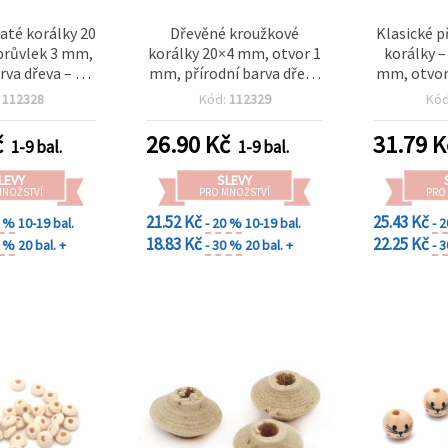
até korálky 20
Dřevěné kroužkové
Klasické p
průvlek 3 mm,
korálky 20×4 mm, otvor 1
korálky –
rva dřeva – 10
mm, přírodní barva dřeva
mm, otvor
ks
– 10 ks
ks pro špe
:
112328
Kód:
112329
Kó
DIY
č
26.90
Kč
31.79
K
1-9 bal.
1-9 bal.
LEVY
SLEVY
MNOŽSTVÍ
PRO MNOŽSTVÍ
PRO
21.52 Kč
25.43 Kč
0 %
10-19 bal.
- 20 %
10-19 bal.
- 
18.83 Kč
22.25 Kč
0 %
20 bal. +
- 30 %
20 bal. +
- 