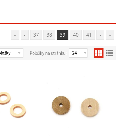
«
‹
37
38
39
40
41
›
»
Položky na stránku: