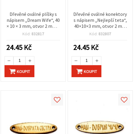
Dřevěné oválné plíšky s
Dřevěné oválné konektory
nápisem „Dream Wife“, 40
s nápisem „Nejlepší teta“,
× 10 × 3 mm, otvor 2 mm –
40×10×3 mm, otvor 2 mm
10 ks (na tvoření, šperky,
– 10 ks
Kód:
832817
Kód:
832807
dekorace)
24.45
Kč
24.45
Kč
KOUPIT
KOUPIT