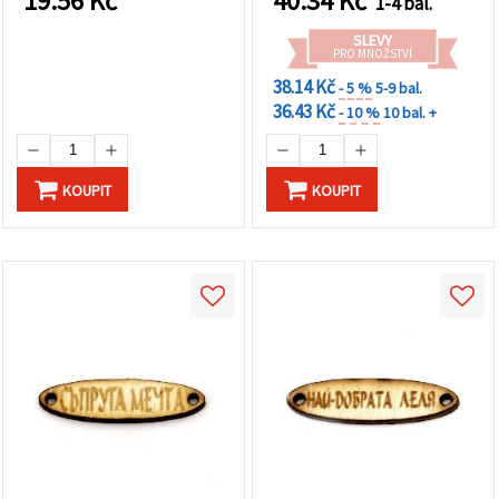
19.56
Kč
40.34
Kč
1-4 bal.
SLEVY
PRO MNOŽSTVÍ
38.14 Kč
- 5 %
5-9 bal.
36.43 Kč
- 10 %
10 bal. +
KOUPIT
KOUPIT