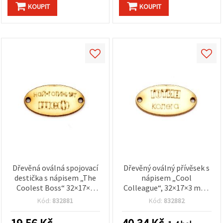
na tlačítko
KOUPIT
KOUPIT
"Uložit"
Přijmout
vše
Nastavení
Dřevěná oválná spojovací
Dřevěný oválný přívěsek s
destička s nápisem „The
nápisem „Cool
Coolest Boss“ 32×17×3
Colleague“, 32×17×3 mm,
mm, otvory 2 mm – 10 ks
otvor 2 mm – 10 ks
Kód:
832881
Kód:
832882