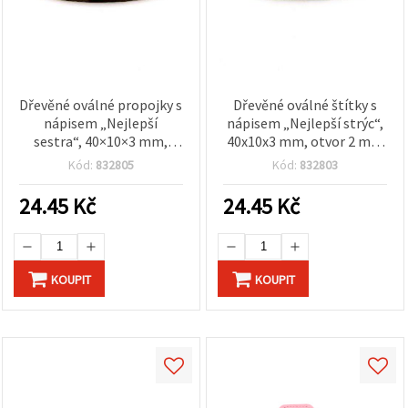
Dřevěné oválné propojky s
Dřevěné oválné štítky s
nápisem „Nejlepší
nápisem „Nejlepší strýc“,
sestra“, 40×10×3 mm,
40x10x3 mm, otvor 2 mm
otvory 2 mm, 10 ks – na
– 10 ks
Kód:
832805
Kód:
832803
šperky a tvoření
24.45
Kč
24.45
Kč
KOUPIT
KOUPIT