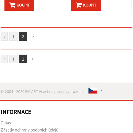
KOUPIT
KOUPIT
‹
1
2
>
‹
1
2
>
© 2004 - 2026 EM ART Všechna práva vyhrazena..
INFORMACE
O nás
Zásady ochrany osobních údajů