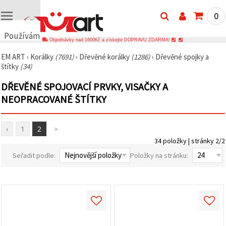
0
Používáme
Objednávky nad 1600Kč a získejte DOPRAVU ZDARMA!
cookies
EM ART
›
Korálky
(7691)
›
Dřevěné korálky
(1286)
›
Dřevěné spojky a
🍪
štítky
(34)
Používáme
cookies a
DŘEVĚNÉ SPOJOVACÍ PRVKY, VISAČKY A
podobné
technologie,
NEOPRACOVANÉ ŠTÍTKY
abychom
zajistili
správné
fungování
‹
1
2
>
webu,
34 položky | stránky 2/2
zlepšili vaše
prostředí
Seřadit podle:
Položky na stránku:
při jeho
používání a
s vaším
souhlasem
analyzovali
návštěvnost
a
zobrazovali
relevantnější