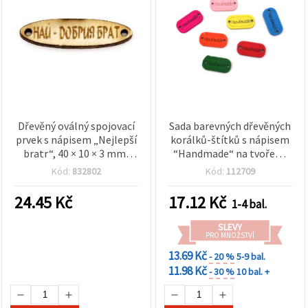
Dřevěný oválný spojovací
Sada barevných dřevěných
prvek s nápisem „Nejlepší
korálků-štítků s nápisem
bratr“, 40 × 10 × 3 mm,
“Handmade“ na tvoření,
otvory Ø 2 mm, 10 ks – na
mix barev, 12 x 24 x 2,5
Kód:
832802
Kód:
112709
tvoření
mm, otvor 1 mm - 20 ks
24.45
Kč
17.12
Kč
1-4 bal.
SLEVY
PRO MNOŽSTVÍ
13.69 Kč
- 20 %
5-9 bal.
11.98 Kč
- 30 %
10 bal. +