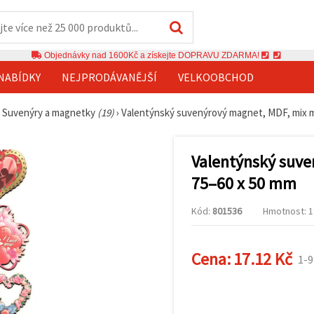
Objednávky nad 1600Kč a získejte DOPRAVU ZDARMA!
NABÍDKY
NEJPRODÁVANĚJŠÍ
VELKOOBCHOD
›
Suvenýry a magnetky
(19)
›
Valentýnský suvenýrový magnet, MDF, mix m
Valentýnský suve
75–60 x 50 mm
Kód:
801536
Hmotnost: 19
Cena:
17.12 Kč
1-9