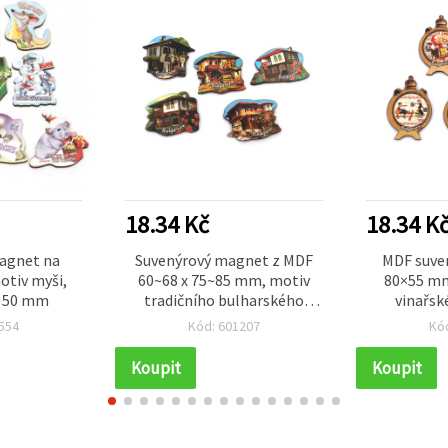
18.34 Kč
18.34 K
agnet na
Suvenýrový magnet z MDF
MDF suve
otiv myši,
60~68 x 75~85 mm, motiv
80×55 mm
x 50 mm
tradičního bulharského
vinařsk
domu / MIX
554
Kód: 601207
Kó
Koupit
Koupit