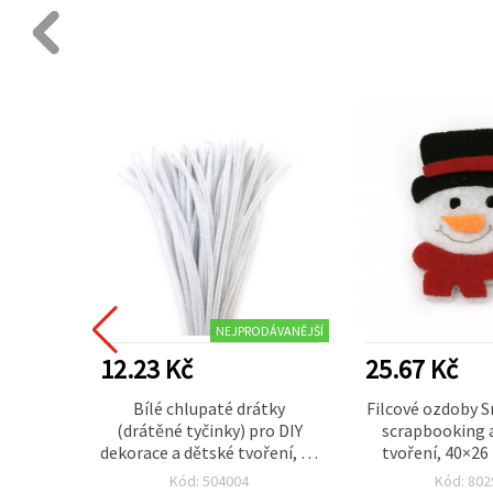
NEJPRODÁVANĚJŠÍ
12.23 Kč
25.67 Kč
ové
Bílé chlupaté drátky
Filcové ozdoby S
rdce,
(drátěné tyčinky) pro DIY
scrapbooking a
s – na
dekorace a dětské tvoření, 30
tvoření, 40×26
ní
cm – 10 ks
Kód: 504004
Kód: 802