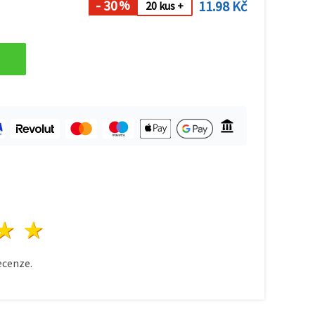
- 30
11.98 Kč
%
20 kus +
zda
vězdy
3 hvězdy
4 hvězdy
5 hvězdy
cenze.