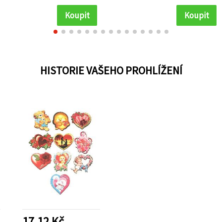
kreativní DIY projekty
martenic
otvory 2x3 
Koupit
Koupit
HISTORIE VAŠEHO PROHLÍŽENÍ
17.12 Kč