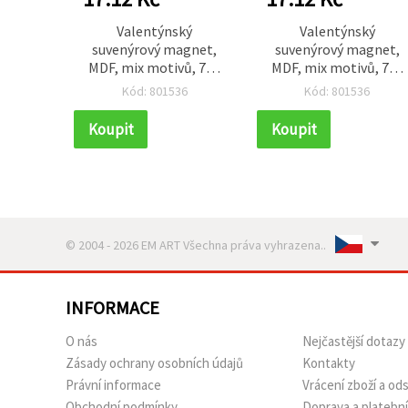
Valentýnský
Valentýnský
suvenýrový magnet,
suvenýrový magnet,
MDF, mix motivů, 75–
MDF, mix motivů, 75–
60 x 50 mm
60 x 50 mm
Kód: 801536
Kód: 801536
Koupit
Koupit
© 2004 - 2026 EM ART Všechna práva vyhrazena..
INFORMACE
O nás
Nejčastější dotazy
Zásady ochrany osobních údajů
Kontakty
Právní informace
Vrácení zboží a o
Obchodní podmínky
Doprava a platebn