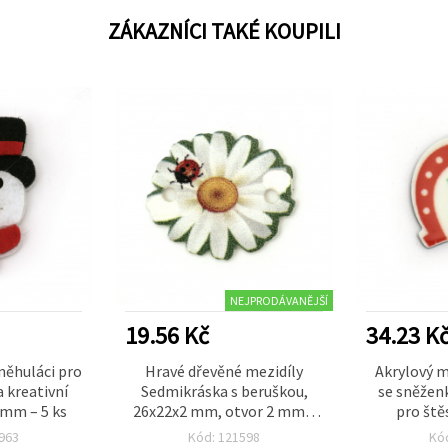
ZÁKAZNÍCI TAKÉ KOUPILI
NEJPRODÁVANĚJŠÍ
19.56 Kč
34.23 K
něhuláci pro
Hravé dřevěné mezidíly
Akrylový m
 kreativní
Sedmikráska s beruškou,
se sněžen
 mm – 5 ks
26x22x2 mm, otvor 2 mm –
pro ště
sada 10 ks pro šperky a
náramky,
963
Kód: 121598
Kó