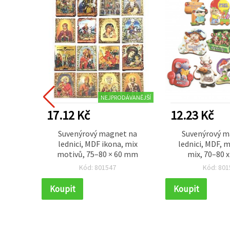
NEJPRODÁVANĚJŠÍ
17.12 Kč
12.23 Kč
ičky s
Suvenýrový magnet na
Suvenýrový m
 (Baba
lednici, MDF ikona, mix
lednici, MDF, m
, mix
motivů, 75–80 × 60 mm
mix, 70–80 
Kód: 801547
Kód: 801
Koupit
Koupit