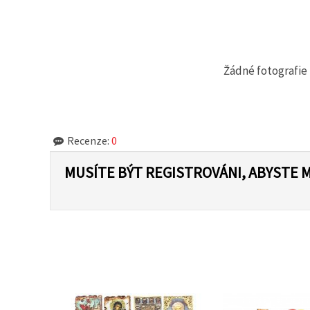
na tlačítko
"Uložit"
Přijmout
vše
Žádné fotografie 
Nastavení
Recenze:
0
MUSÍTE BÝT REGISTROVÁNI, ABYSTE 