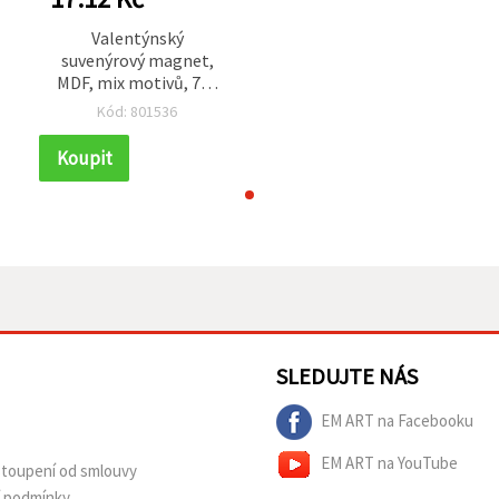
Valentýnský
suvenýrový magnet,
MDF, mix motivů, 75–
60 x 50 mm
Kód: 801536
Koupit
SLEDUJTE NÁS
EM ART na Facebooku
EM ART na YouTube
dstoupení od smlouvy
í podmínky