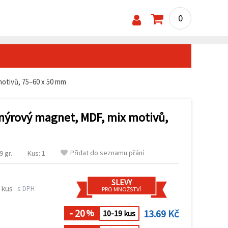
0
otivů, 75–60 x 50 mm
nýrový magnet, MDF, mix motivů,
Přidat do seznamu přání
 gr.
Kus: 1
SLEVY
 kus
s DPH
PRO MNOŽSTVÍ
- 20
13.69 Kč
%
10-19 kus