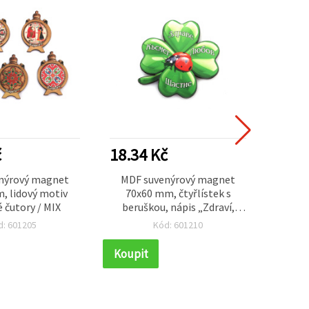
č
18.34 Kč
30.5
nýrový magnet
MDF suvenýrový magnet
Ku
, lidový motiv
70x60 mm, čtyřlístek s
potisk
é čutory / MIX
beruškou, nápis „Zdraví,
mm, 
radost, štěstí a láska“
d: 601205
Kód: 601210
Koupit
Koupi