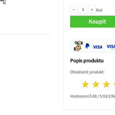
kus
Koupit
Popis produktu
Ohodnotit produkt:
1 hvě
2 h
Hodnocení
5.00
/
5
Od
2
Re