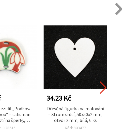
č
34.23 Kč
4.89
ezidíl „Podkova
Dřevěná figurka na malování
Embo
kou“ – talisman
– Strom srdcí, 50x50x2 mm,
tvořen
stí na šperky,
otvor 2 mm, bílá, 6 ks
A4 (
 náhrdelníky a
d: 128615
Kód: 803477