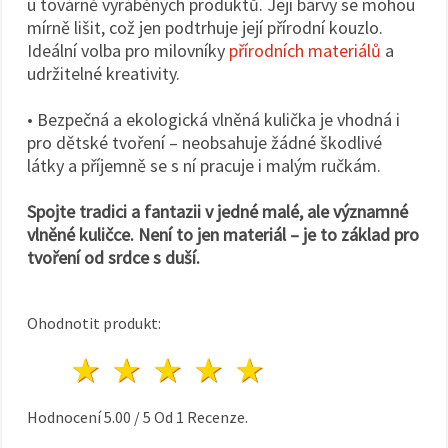
u továrně vyráběných produktů. Její barvy se mohou
mírně lišit, což jen podtrhuje její přírodní kouzlo.
Ideální volba pro milovníky
přírodních materiálů
a
udržitelné kreativity.
• Bezpečná a ekologická vlněná kulička je vhodná i
pro dětské tvoření – neobsahuje žádné škodlivé
látky a příjemně se s ní pracuje i malým ručkám.
Spojte tradici a fantazii v jedné malé, ale významné
vlněné kuličce. Není to jen materiál – je to základ pro
tvoření od srdce s duší.
Ohodnotit produkt:
1 hvězda
2 hvězdy
3 hvězdy
4 hvězdy
5 hvězdy
Hodnocení
5.00
/
5
Od
1
Recenze.