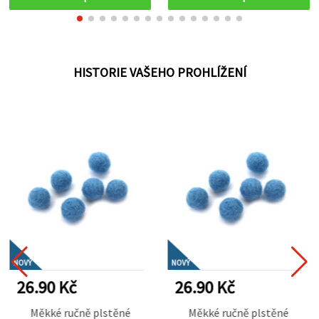
kreativní DIY projekty
přáníčka a DIY dekorace
HISTORIE VAŠEHO PROHLÍŽENÍ
NOVÝ
NOVÝ
26.90 Kč
26.90 Kč
Měkké ručně plstěné
Měkké ručně plstěné