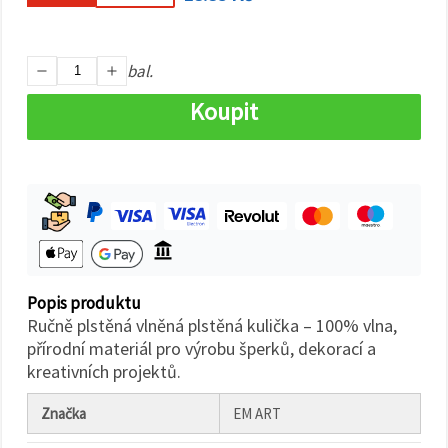
na tlačítko
"Uložit"
Přijmout
bal.
vše
Koupit
Nastavení
Popis produktu
Ručně plstěná vlněná plstěná kulička – 100% vlna,
přírodní materiál pro výrobu šperků, dekorací a
kreativních projektů.
Značka
EM ART