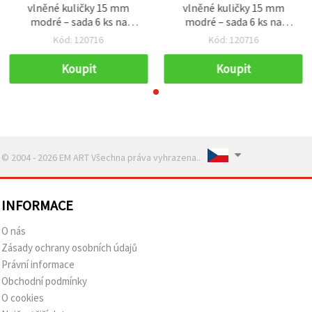
vlněné kuličky 15 mm
vlněné kuličky 15 mm
modré – sada 6 ks na
modré – sada 6 ks na
výrobu šperků, dekorace a
výrobu šperků, dekorace a
Kód: 120716
Kód: 120716
kreativní tvoření
kreativní tvoření
Koupit
Koupit
© 2004 - 2026 EM ART Všechna práva vyhrazena..
INFORMACE
O nás
Zásady ochrany osobních údajů
Právní informace
Obchodní podmínky
O cookies