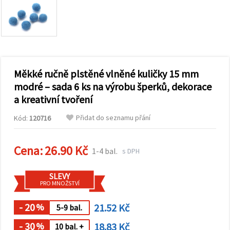
obsah a
reklamu, a
to i s
pomocí
našich
partnerů
pro
analýzu a
marketing.
Měkké ručně plstěné vlněné kuličky 15 mm
Můžete
modré – sada 6 ks na výrobu šperků, dekorace
souhlasit s
a kreativní tvoření
použitím
všech
cookies
Přidat do seznamu přání
Kód:
120716
kliknutím
na
"Přijmout
Cena:
26.90 Kč
vše!" Nebo
1-4 bal.
s DPH
můžete
uvést své
preference v
SLEVY
Nastavení
PRO MNOŽSTVÍ
výběrem
daného
- 20
21.52 Kč
typu
%
5-9 bal.
cookies a
kliknutím
- 30
18.83 Kč
%
10 bal. +