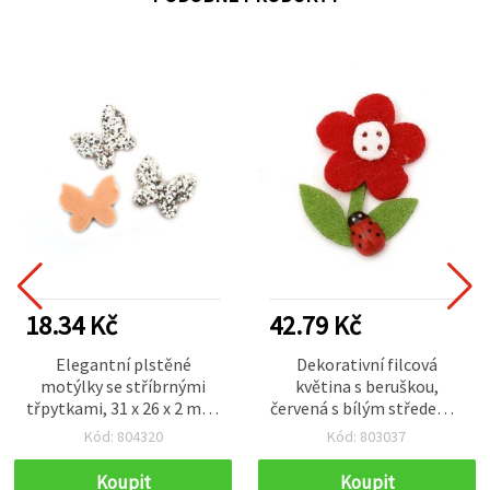
18.34 Kč
42.79 Kč
Elegantní plstěné
Dekorativní filcová
motýlky se stříbrnými
květina s beruškou,
třpytkami, 31 x 26 x 2 mm,
červená s bílým středem a
sada 10 ks – ideální na
zelenými listy, 45 x 31
Kód: 804320
Kód: 803037
svatební dekorace,
mm, balení 10 ks, pro
sváteční tvoření a
aplikace, scrapbooking,
Koupit
Koupit