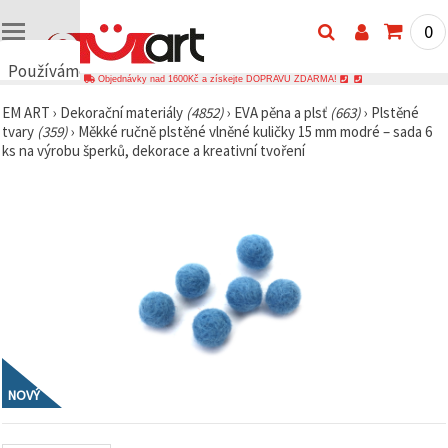
0
Používáme
Objednávky nad 1600Kč a získejte DOPRAVU ZDARMA!
cookies
EM ART
›
Dekorační materiály
(4852)
›
EVA pěna a plsť
(663)
›
Plstěné
🍪
tvary
(359)
›
Měkké ručně plstěné vlněné kuličky 15 mm modré – sada 6
Používáme
ks na výrobu šperků, dekorace a kreativní tvoření
cookies a
podobné
technologie,
abychom
zajistili
správné
fungování
webu,
zlepšili vaše
prostředí
při jeho
používání a
s vaším
souhlasem
analyzovali
návštěvnost
NOVÝ
a
zobrazovali
relevantnější