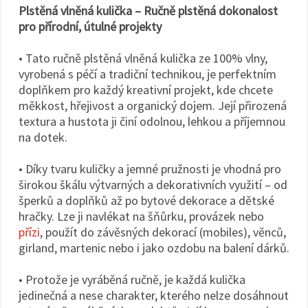
Plstěná vlněná kulička – Ručně plstěná dokonalost
pro přírodní, útulné projekty
• Tato ručně plstěná vlněná kulička ze 100% vlny,
vyrobená s péčí a tradiční technikou, je perfektním
doplňkem pro každý kreativní projekt, kde chcete
měkkost, hřejivost a organický dojem. Její přirozená
textura a hustota ji činí odolnou, lehkou a příjemnou
na dotek.
• Díky tvaru kuličky a jemné pružnosti je vhodná pro
širokou škálu výtvarných a dekorativních využití – od
šperků a doplňků až po bytové dekorace a dětské
hračky. Lze ji navlékat na šňůrku, provázek nebo
přízi
, použít do závěsných dekorací (mobiles), věnců,
girland, martenic nebo i jako ozdobu na balení dárků.
• Protože je vyráběná ručně, je každá kulička
jedinečná a nese charakter, kterého nelze dosáhnout