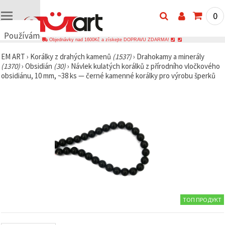
0
Používáme
Objednávky nad 1600Kč a získejte DOPRAVU ZDARMA!
cookies
EM ART
›
Korálky z drahých kamenů
(1537)
›
Drahokamy a minerály
🍪
(1370)
›
Obsidián
(30)
›
Návlek kulatých korálků z přírodního vločkového
Používáme
obsidiánu, 10 mm, ~38 ks — černé kamenné korálky pro výrobu šperků
cookies a
podobné
technologie,
abychom
zajistili
správné
fungování
webu,
zlepšili vaše
prostředí
při jeho
používání a
s vaším
souhlasem
analyzovali
návštěvnost
ТОП ПРОДУКТ
a
zobrazovali
relevantnější