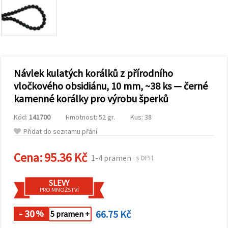
obsah a
reklamu, a
to i s
pomocí
našich
partnerů
pro
analýzu a
marketing.
Návlek kulatých korálků z přírodního
Můžete
vločkového obsidiánu, 10 mm, ~38 ks — černé
souhlasit s
kamenné korálky pro výrobu šperků
použitím
všech
cookies
Kód:
141700
Hmotnost: 52 gr.
Kus: 38
kliknutím
na
Přidat do seznamu přání
"Přijmout
vše!" Nebo
Cena:
95.36 Kč
můžete
1-4 pramen
s DPH
uvést své
preference v
Nastavení
SLEVY
výběrem
PRO MNOŽSTVÍ
daného
typu
- 30
66.75 Kč
cookies a
%
5 pramen +
kliknutím