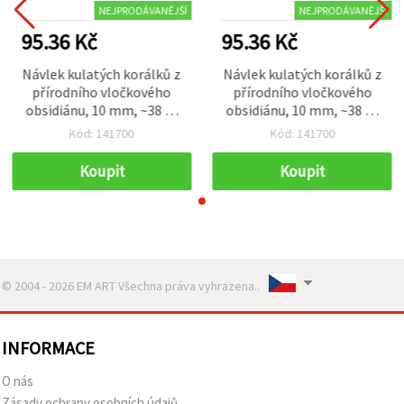
NEJPRODÁVANĚJŠÍ
NEJPRODÁVANĚJŠÍ
95.36 Kč
95.36 Kč
Návlek kulatých korálků z
Návlek kulatých korálků z
přírodního vločkového
přírodního vločkového
obsidiánu, 10 mm, ~38 ks
obsidiánu, 10 mm, ~38 ks
— černé kamenné korálky
— černé kamenné korálky
Kód: 141700
Kód: 141700
pro výrobu šperků
pro výrobu šperků
Koupit
Koupit
© 2004 - 2026 EM ART Všechna práva vyhrazena..
INFORMACE
O nás
Zásady ochrany osobních údajů