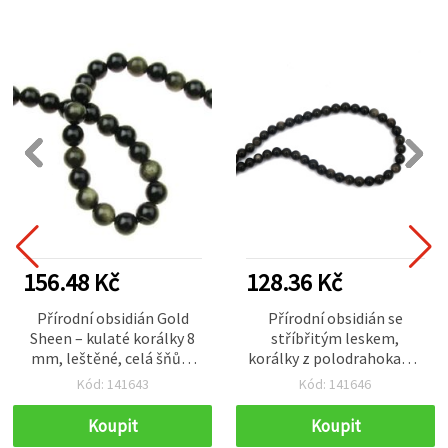
156.48 Kč
128.36 Kč
Přírodní obsidián Gold
Přírodní obsidián se
Sheen – kulaté korálky 8
stříbřitým leskem,
mm, leštěné, celá šňůra
korálky z polodrahokamu
(cca 46 ks), zelené se
na návleku, kulaté 4 mm
Kód: 141643
Kód: 141646
zlatavým odleskem na
(cca 102 ks)
výrobu šperků, DIY
Koupit
Koupit
náramky a náhrdelníky