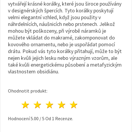
vytvářejí krásné korálky, které jsou široce používány
v designérských špercích. Tyto korálky poskytují
velmi elegantní vzhled, když jsou použity v
náhrdelnících, náušnicích nebo prstenech. Jelikož
mohou být poškozeny, při výrobě náramků je
můžete vkládat do makramé, zakomponovat do
kovového ornamentu, nebo je uspořádat pomocí
drátu. Pokud vás tyto korálky přitahují, může to být
nejen kvůli jejich lesku nebo výrazným vzorům, ale
také kvůli energetickému působení a metafyzickým
vlastnostem obsidiánu.
Ohodnotit produkt:
1 hvězda
2 hvězdy
3 hvězdy
4 hvězdy
5 hvězdy
Hodnocení
5.00
/
5
Od
1
Recenze.