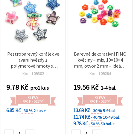
Pestrobarevný korálek ve
Barevné dekorativní FIMO
tvaru hvězdy z
květiny – mix, 10×10×4
polymerové hmoty se
mm, otvor 2 mm – ideální
vzorem, 28 mm, otvor 2
pro šperky, doplňky a DIY
Kód:
109302
Kód:
109284
mm – 1 ks
tvoření – balení 20 ks
9.78
Kč
19.56
Kč
pro1 kus
1-4 bal.
SLEVY
SLEVY
PRO MNOŽSTVÍ
PRO MNOŽSTVÍ
6.85 Kč
13.69 Kč
- 30 %
2 kus +
- 30 %
5-9 bal.
11.74 Kč
- 40 %
10-49 bal.
9.78 Kč
- 50 %
50 bal. +