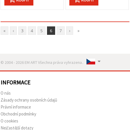
«
‹
3
4
5
6
7
›
»
© 2004 - 2026 EM ART Všechna práva vyhrazena..
INFORMACE
O nás
Zásady ochrany osobních údajů
Právní informace
Obchodní podmínky
O cookies
Nejčastější dotazy