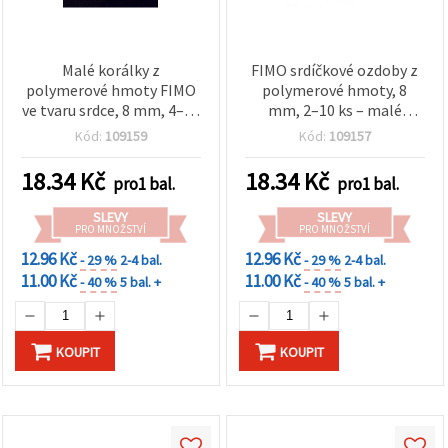
Malé korálky z
FIMO srdíčkové ozdoby z
polymerové hmoty FIMO
polymerové hmoty, 8
ve tvaru srdce, 8 mm, 4–10
mm, 2–10 ks – malé
ks
dekorativní prvky na
Kód:
109159
Kód:
109157
výrobu šperků, nehtové
zdobení a scrapbooking,
18.34
Kč
18.34
Kč
pro1 bal.
pro1 bal.
mix barev
SLEVY
SLEVY
PRO MNOŽSTVÍ
PRO MNOŽSTVÍ
12.96 Kč
12.96 Kč
- 29 %
2-4 bal.
- 29 %
2-4 bal.
11.00 Kč
11.00 Kč
- 40 %
5 bal. +
- 40 %
5 bal. +
KOUPIT
KOUPIT