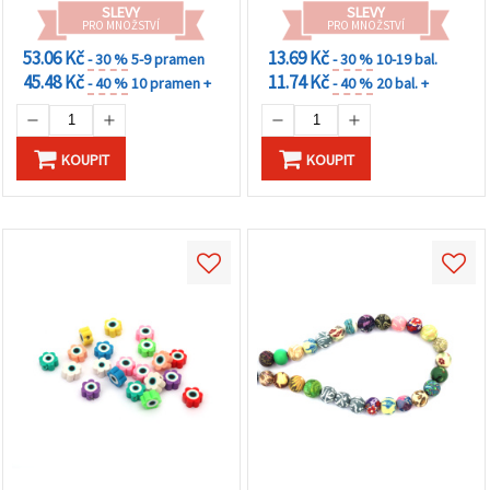
SLEVY
SLEVY
PRO MNOŽSTVÍ
PRO MNOŽSTVÍ
53.06 Kč
13.69 Kč
- 30 %
5-9 pramen
- 30 %
10-19 bal.
45.48 Kč
11.74 Kč
- 40 %
10 pramen +
- 40 %
20 bal. +
KOUPIT
KOUPIT