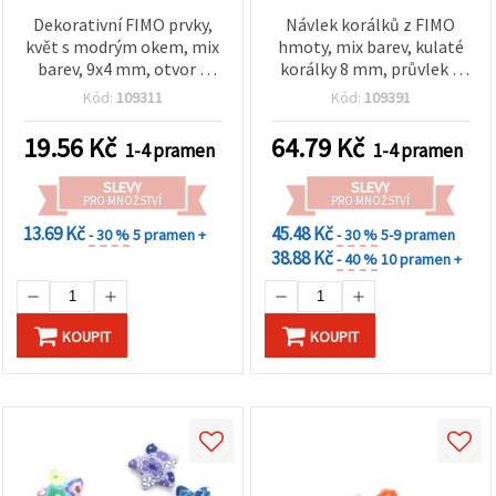
Dekorativní FIMO prvky,
Návlek korálků z FIMO
květ s modrým okem, mix
hmoty, mix barev, kulaté
barev, 9x4 mm, otvor 2
korálky 8 mm, průvlek 2
mm - 20 ks
mm - 49 ks
Kód:
109311
Kód:
109391
19.56
Kč
64.79
Kč
1-4 pramen
1-4 pramen
SLEVY
SLEVY
PRO MNOŽSTVÍ
PRO MNOŽSTVÍ
13.69 Kč
45.48 Kč
- 30 %
5 pramen +
- 30 %
5-9 pramen
38.88 Kč
- 40 %
10 pramen +
KOUPIT
KOUPIT