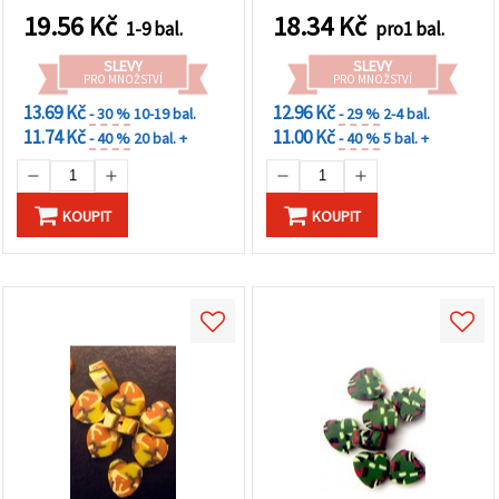
19.56
Kč
18.34
Kč
1-9 bal.
pro1 bal.
SLEVY
SLEVY
PRO MNOŽSTVÍ
PRO MNOŽSTVÍ
13.69 Kč
12.96 Kč
- 30 %
10-19 bal.
- 29 %
2-4 bal.
11.74 Kč
11.00 Kč
- 40 %
20 bal. +
- 40 %
5 bal. +
KOUPIT
KOUPIT