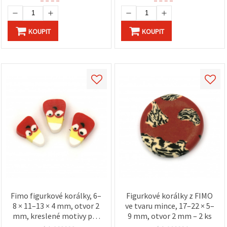
KOUPIT
KOUPIT
Fimo figurkové korálky, 6–
Figurkové korálky z FIMO
8 × 11–13 × 4 mm, otvor 2
ve tvaru mince, 17–22 × 5–
mm, kreslené motivy pro
9 mm, otvor 2 mm – 2 ks
dětské handmade doplňky