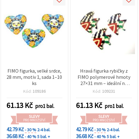
FIMO figurka, velké srdce,
Hravá figurka rybičky z
28 mm, motiv 1, sada 1–10
FIMO polymerové hmoty
ks
27×31 mm – ideální na
šperky, dekorace a DIY
Kód:
109186
Kód:
109231
tvoření – 1–10 ks
61.13
Kč
61.13
Kč
pro1 bal.
pro1 bal.
SLEVY
SLEVY
PRO MNOŽSTVÍ
PRO MNOŽSTVÍ
42.79 Kč
42.79 Kč
- 30 %
2-4 bal.
- 30 %
2-4 bal.
36.68 Kč
36.68 Kč
- 40 %
5 bal. +
- 40 %
5 bal. +