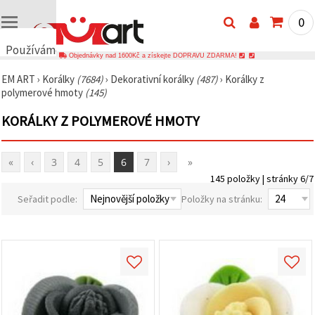
0
Používáme
Objednávky nad 1600Kč a získejte DOPRAVU ZDARMA!
cookies
EM ART
›
Korálky
(7684)
›
Dekorativní korálky
(487)
›
Korálky z
🍪
polymerové hmoty
(145)
Používáme
cookies a
KORÁLKY Z POLYMEROVÉ HMOTY
podobné
technologie,
abychom
zajistili
«
‹
3
4
5
6
7
›
»
správné
fungování
145 položky | stránky 6/7
webu,
zlepšili vaše
Seřadit podle:
Položky na stránku:
prostředí
při jeho
používání a
s vaším
souhlasem
analyzovali
návštěvnost
a
zobrazovali
relevantnější