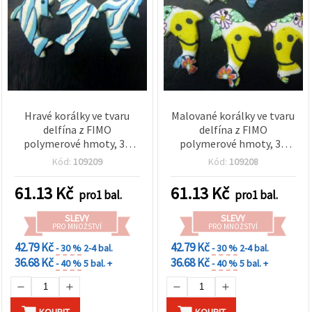
Hravé korálky ve tvaru
Malované korálky ve tvaru
delfína z FIMO
delfína z FIMO
polymerové hmoty, 33
polymerové hmoty, 33
mm – ideální na šperky,
mm, 2–10 ks
Kód:
109209
Kód:
109208
dekorace a DIY tvoření –
balení 3–10 ks
61.13
Kč
61.13
Kč
pro1 bal.
pro1 bal.
SLEVY
SLEVY
PRO MNOŽSTVÍ
PRO MNOŽSTVÍ
42.79 Kč
42.79 Kč
- 30 %
2-4 bal.
- 30 %
2-4 bal.
36.68 Kč
36.68 Kč
- 40 %
5 bal. +
- 40 %
5 bal. +
KOUPIT
KOUPIT