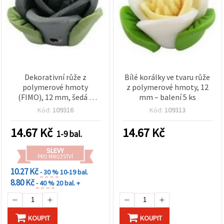
obsah a
reklamu, a
to i s
pomocí
našich
partnerů
pro
analýzu a
marketing.
Dekorativní růže z
Bílé korálky ve tvaru růže
Můžete
polymerové hmoty
z polymerové hmoty, 12
souhlasit s
(FIMO), 12 mm, šedá –
mm – balení 5 ks
použitím
všech
sada 5 ks, komponenty
Kód:
109316
Kód:
109313
cookies
pro výrobu šperků,
kliknutím
dekorace a scrapbooking
na
14.67
Kč
14.67
Kč
1-9 bal.
"Přijmout
vše!" Nebo
SLEVY
můžete
PRO MNOŽSTVÍ
uvést své
preference v
10.27 Kč
- 30 %
10-19 bal.
Nastavení
8.80 Kč
- 40 %
20 bal. +
výběrem
daného
typu
cookies a
kliknutím
KOUPIT
KOUPIT