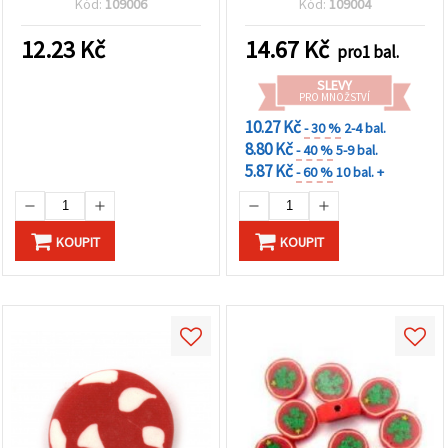
Kód:
109006
Kód:
109004
– 10 ks
12.23
Kč
14.67
Kč
pro1 bal.
SLEVY
PRO MNOŽSTVÍ
10.27 Kč
- 30 %
2-4 bal.
8.80 Kč
- 40 %
5-9 bal.
5.87 Kč
- 60 %
10 bal. +
KOUPIT
KOUPIT