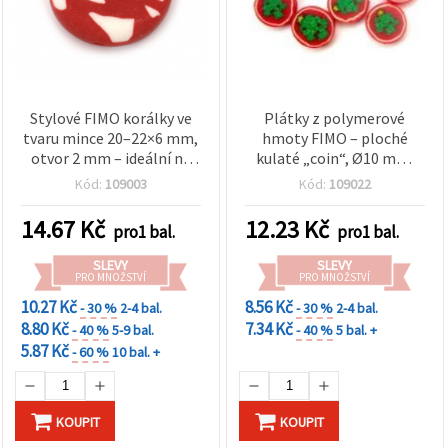
Stylové FIMO korálky ve
Plátky z polymerové
tvaru mince 20–22×6 mm,
hmoty FIMO – ploché
otvor 2 mm – ideální na
kulaté „coin“, Ø10 mm,
výrobu šperků, tvoření a
model 22, balení 10 ks –
Kód:
109003
Kód:
109022
DIY projekty – sada 2 ks,
pro výrobu šperků,
mix
scrapbooking, nail art a
14.67
Kč
12.23
Kč
pro1 bal.
pro1 bal.
epoxidovou pryskyřici
SLEVY
SLEVY
PRO MNOŽSTVÍ
PRO MNOŽSTVÍ
10.27 Kč
8.56 Kč
- 30 %
2-4 bal.
- 30 %
2-4 bal.
8.80 Kč
7.34 Kč
- 40 %
5-9 bal.
- 40 %
5 bal. +
5.87 Kč
- 60 %
10 bal. +
KOUPIT
KOUPIT