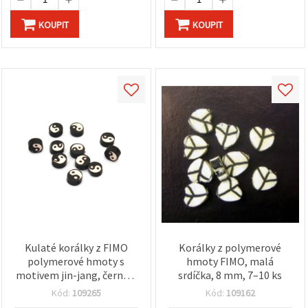
KOUPIT
KOUPIT
Kulaté korálky z FIMO
Korálky z polymerové
polymerové hmoty s
hmoty FIMO, malá
motivem jin-jang, černá a
srdíčka, 8 mm, 7–10 ks
bílá, 9x4 mm, otvor 2 mm,
Kód:
109265
Kód:
109162
sada 20 ks