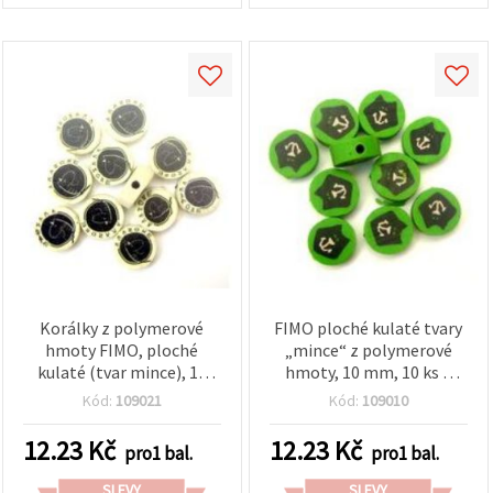
Korálky z polymerové
FIMO ploché kulaté tvary
hmoty FIMO, ploché
„mince“ z polymerové
kulaté (tvar mince), 10
hmoty, 10 mm, 10 ks –
mm, model 21 – 10 ks
dekorativní komponenty
Kód:
109021
Kód:
109010
pro ruční výrobu šperků,
náramků, náhrdelníků a
12.23
Kč
12.23
Kč
pro1 bal.
pro1 bal.
DIY projekty
SLEVY
SLEVY