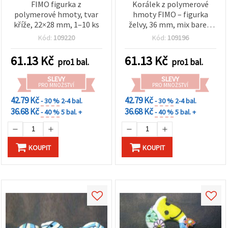
FIMO figurka z
Korálek z polymerové
polymerové hmoty, tvar
hmoty FIMO – figurka
kříže, 22×28 mm, 1–10 ks
želvy, 36 mm, mix barev,
1–10 ks
Kód:
109220
Kód:
109196
61.13
Kč
61.13
Kč
pro1 bal.
pro1 bal.
SLEVY
SLEVY
PRO MNOŽSTVÍ
PRO MNOŽSTVÍ
42.79 Kč
42.79 Kč
- 30 %
2-4 bal.
- 30 %
2-4 bal.
36.68 Kč
36.68 Kč
- 40 %
5 bal. +
- 40 %
5 bal. +
KOUPIT
KOUPIT