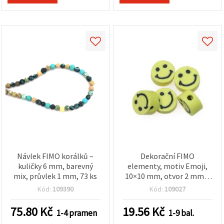
na tlačítko
"Uložit"
Přijmout
vše
Nastavení
Návlek FIMO korálků –
Dekorační FIMO
kuličky 6 mm, barevný
elementy, motiv Emoji,
mix, průvlek 1 mm, 73 ks
10×10 mm, otvor 2 mm –
20 ks, mix
Kód:
109390
Kód:
109027
75.80
Kč
19.56
Kč
1-4 pramen
1-9 bal.