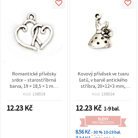
Romantické přívěsky
Kovový přívěsek ve tvaru
srdce – starostříbrná
šatů, v barvě antického
barva, 19 × 18,5 × 1 mm,
stříbra, 20×12×3 mm,
otvor 2 mm – balení 10 ks
otvor 1,5 mm – 10 ks
Kód:
136518
Kód:
136524
pro DIY šperky a kreativní
tvoření
12.23
Kč
12.23
Kč
1-9 bal.
SLEVY
PRO MNOŽSTVÍ
8.56 Kč
- 30 %
10-19 bal.