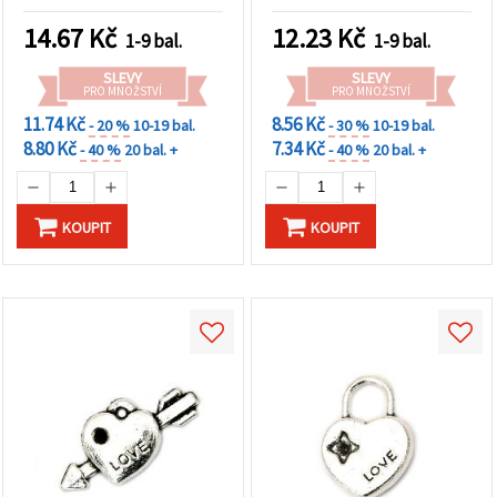
otvor 2 mm, pro výrobu
šperků, 4 ks
14.67
Kč
12.23
Kč
1-9 bal.
1-9 bal.
SLEVY
SLEVY
PRO MNOŽSTVÍ
PRO MNOŽSTVÍ
11.74 Kč
8.56 Kč
- 20 %
10-19 bal.
- 30 %
10-19 bal.
8.80 Kč
7.34 Kč
- 40 %
20 bal. +
- 40 %
20 bal. +
KOUPIT
KOUPIT