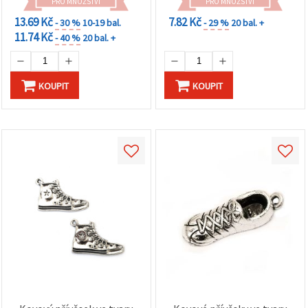
PRO MNOŽSTVÍ
PRO MNOŽSTVÍ
13.69 Kč
7.82 Kč
- 30 %
10-19 bal.
- 29 %
20 bal. +
11.74 Kč
- 40 %
20 bal. +
KOUPIT
KOUPIT