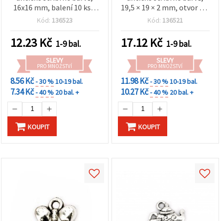
16x16 mm, balení 10 ks –
19,5 × 19 × 2 mm, otvor 1,5
ideální pro výrobu šperků
mm, balení 10 ks – pro DIY
Kód:
136523
Kód:
136521
a kreativní projekty
výrobu šperků a dekorace
12.23
Kč
17.12
Kč
1-9 bal.
1-9 bal.
SLEVY
SLEVY
PRO MNOŽSTVÍ
PRO MNOŽSTVÍ
8.56 Kč
11.98 Kč
- 30 %
10-19 bal.
- 30 %
10-19 bal.
7.34 Kč
10.27 Kč
- 40 %
20 bal. +
- 40 %
20 bal. +
KOUPIT
KOUPIT