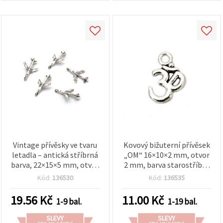
Vintage přívěsky ve tvaru
Kovový bižuterní přívěsek
letadla – antická stříbrná
„OM“ 16×10×2 mm, otvor
barva, 22×15×5 mm, otvor
2 mm, barva starostříbra
2 mm – balení 10 ks pro
– balení 10 ks
Kód:
136530
Kód:
136535
cestovatelské DIY šperky
19.56
Kč
11.00
Kč
1-9 bal.
1-19 bal.
SLEVY
SLEVY