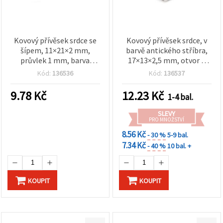
Kovový přívěsek srdce se
Kovový přívěsek srdce, v
šípem, 11×21×2 mm,
barvě antického stříbra,
průvlek 1 mm, barva
17×13×2,5 mm, otvor 5
antického stříbra – 10 ks
mm – 5 ks
Kód:
136536
Kód:
136537
9.78
Kč
12.23
Kč
1-4 bal.
SLEVY
PRO MNOŽSTVÍ
8.56 Kč
- 30 %
5-9 bal.
7.34 Kč
- 40 %
10 bal. +
KOUPIT
KOUPIT