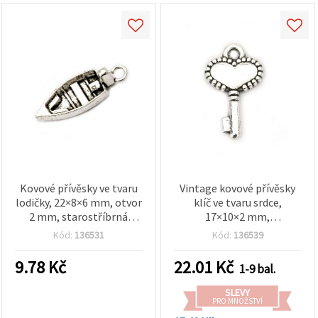
Kovové přívěsky ve tvaru
Vintage kovové přívěsky
lodičky, 22×8×6 mm, otvor
klíč ve tvaru srdce,
2 mm, starostříbrná
17×10×2 mm,
barva, sada 5 ks – pro
starostříbrná barva,
Kód:
136531
Kód:
136539
výrobu bižuterie
balení 20 ks pro dekorace
a DIY tvoření
9.78
Kč
22.01
Kč
1-9 bal.
SLEVY
PRO MNOŽSTVÍ