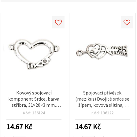
Kovový spojovací
Spojovací přívěsek
komponent Srdce, barva
(mezikus) Dvojité srdce se
stříbra, 31×20×3 mm,
šípem, kovová slitina, v
otvor 2 mm – 4 ks
barvě antického stříbra,
Kód:
136124
Kód:
136122
13x39x1.5 mm, otvory 2
mm, sada 4 ks
14.67
Kč
14.67
Kč