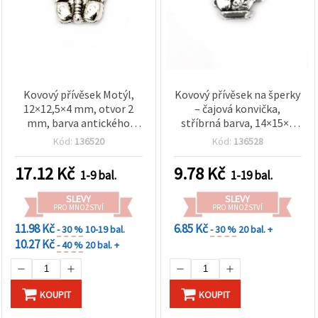
Kovový přívěsek Motýl,
Kovový přívěsek na šperky
12×12,5×4 mm, otvor 2
– čajová konvička,
mm, barva antického
stříbrná barva, 14×15×4
stříbra – 10 ks
mm, průvlek 2 mm – 5 ks
Kód:
136520
Kód:
136528
17.12
Kč
9.78
Kč
1-9 bal.
1-19 bal.
SLEVY
SLEVY
PRO MNOŽSTVÍ
PRO MNOŽSTVÍ
11.98 Kč
6.85 Kč
- 30 %
10-19 bal.
- 30 %
20 bal. +
10.27 Kč
- 40 %
20 bal. +
KOUPIT
KOUPIT