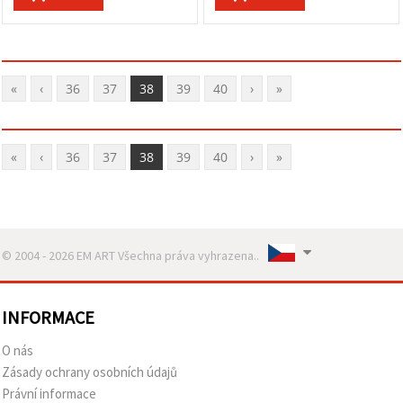
«
‹
36
37
38
39
40
›
»
«
‹
36
37
38
39
40
›
»
© 2004 - 2026 EM ART Všechna práva vyhrazena..
INFORMACE
O nás
Zásady ochrany osobních údajů
Právní informace