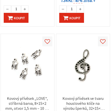
7.34 Kč
- 40 %
20 bal. +
KOUPIT
KOUPIT
Kovový přívěsek „LOVE“,
Kovový přívěsek ve tvaru
stříbrná barva, 8×15×2
houslového klíče na
mm, otvor 1,5 mm – 10 ks,
výrobu šperků, 32×15×2