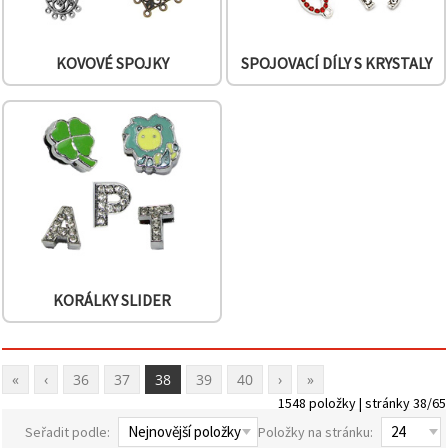
KOVOVÉ SPOJKY
SPOJOVACÍ DÍLY S KRYSTALY
KORÁLKY SLIDER
«
‹
36
37
38
39
40
›
»
1548 položky | stránky 38/65
Seřadit podle:
Položky na stránku: