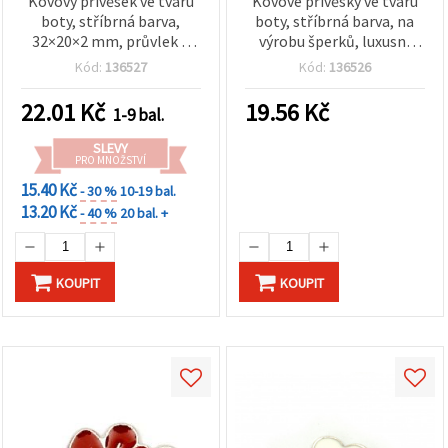
Kovový přívěsek ve tvaru
Kovové přívěsky ve tvaru
boty, stříbrná barva,
boty, stříbrná barva, na
32×20×2 mm, průvlek 2
výrobu šperků, luxusní
mm – 5 ks
styl, 27x9x7 mm, průvlek
Kód:
136527
Kód:
136526
1 mm, 4 ks
22.01
Kč
19.56
Kč
1-9 bal.
SLEVY
PRO MNOŽSTVÍ
15.40 Kč
- 30 %
10-19 bal.
13.20 Kč
- 40 %
20 bal. +
KOUPIT
KOUPIT