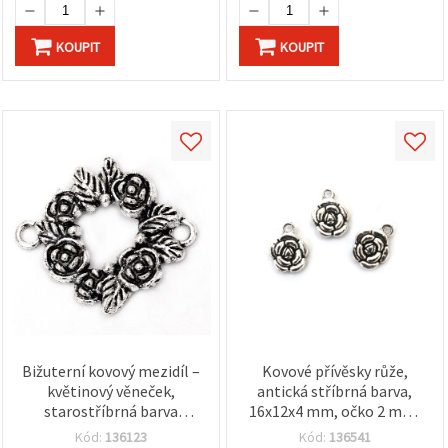
KOUPIT
KOUPIT
Bižuterní kovový mezidíl –
Kovové přívěsky růže,
květinový věneček,
antická stříbrná barva,
starostříbrná barva
16x12x4 mm, očko 2 mm,
(antik), 28×24×3 mm,
sada 5 ks
Kód:
136123
Kód:
136541