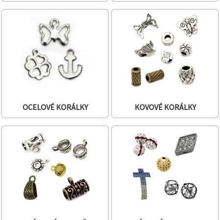
na tlačítko
"Uložit"
Přijmout
vše
Nastavení
OCELOVÉ KORÁLKY
KOVOVÉ KORÁLKY