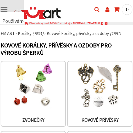
0
Používáme
Objednávky nad 1600Kč a získejte DOPRAVU ZDARMA!
cookies
EM ART
›
Korálky
(7691)
›
Kovové korálky, přívěsky a ozdoby
(1551)
🍪
Používáme
KOVOVÉ KORÁLKY, PŘÍVĚSKY A OZDOBY PRO
cookies a
podobné
VÝROBU ŠPERKŮ
technologie,
abychom
zajistili
správné
fungování
webu,
zlepšili vaše
prostředí
při jeho
používání a
s vaším
souhlasem
analyzovali
návštěvnost
ZVONEČKY
KOVOVÉ PŘÍVĚSKY
a
zobrazovali
relevantnější