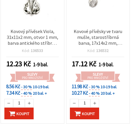
Kovový přívěsek Viola,
Kovové přívěsky ve tvaru
31x11x2 mm, otvor 1 mm,
mušle, starostříbrná
barva antického stříbra -
barva, 17x14x2 mm,
5 ks
balení 10 ks, ideální pro
Kód:
136533
Kód:
136532
výrobu bižuterie a
dekorací
12.23
Kč
17.12
Kč
1-9 bal.
1-9 bal.
SLEVY
SLEVY
PRO MNOŽSTVÍ
PRO MNOŽSTVÍ
8.56 Kč
11.98 Kč
- 30 %
10-19 bal.
- 30 %
10-19 bal.
7.34 Kč
10.27 Kč
- 40 %
20 bal. +
- 40 %
20 bal. +
KOUPIT
KOUPIT