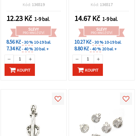
pro výrobu šperků
mm, otvor 2×6 mm, barva
Kód:
136519
Kód:
136517
antického stříbra – 5 ks
12.23
Kč
14.67
Kč
1-9 bal.
1-9 bal.
SLEVY
SLEVY
PRO MNOŽSTVÍ
PRO MNOŽSTVÍ
8.56 Kč
10.27 Kč
- 30 %
10-19 bal.
- 30 %
10-19 bal.
7.34 Kč
8.80 Kč
- 40 %
20 bal. +
- 40 %
20 bal. +
KOUPIT
KOUPIT