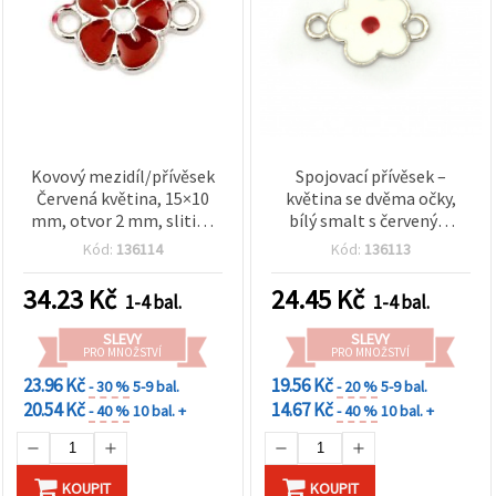
Kovový mezidíl/přívěsek
Spojovací přívěsek –
Červená květina, 15×10
květina se dvěma očky,
mm, otvor 2 mm, slitina
bílý smalt s červeným
ve stříbrné barvě – balení
středem, kov, 20 x 15 mm,
Kód:
136114
Kód:
136113
5 ks, potřeby pro výrobu
očka 2 mm, lem ve
bižuterie
stříbrné barvě, balení 5 ks
34.23
Kč
24.45
Kč
1-4 bal.
1-4 bal.
SLEVY
SLEVY
PRO MNOŽSTVÍ
PRO MNOŽSTVÍ
23.96 Kč
19.56 Kč
- 30 %
5-9 bal.
- 20 %
5-9 bal.
20.54 Kč
14.67 Kč
- 40 %
10 bal. +
- 40 %
10 bal. +
KOUPIT
KOUPIT