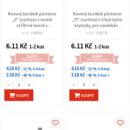
Kovový korálek písmeno
Kovový korálek písmeno
„У“ (cyrilice) v lesklé
„П“ (cyrilice) s třpytivými
stříbrné barvě s
krystaly, pro navlékání,
třpytivými krystaly,
průvlek 8 mm, stříbrná
Kód:
106580
Kód:
106578
průvlek 8 mm – ideální
barva, bižuterní
pro navlékání šperků
komponent
6.11
Kč
6.11
Kč
1-2 kus
1-2 kus
SLEVY
SLEVY
PRO MNOŽSTVÍ
PRO MNOŽSTVÍ
4.16 Kč
4.16 Kč
- 32 %
3-4 kus
- 32 %
3-4 kus
3.18 Kč
3.18 Kč
- 48 %
5 kus +
- 48 %
5 kus +
KOUPIT
KOUPIT