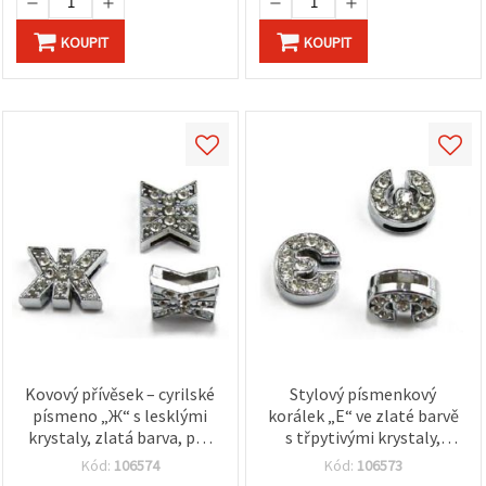
KOUPIT
KOUPIT
Kovový přívěsek – cyrilské
Stylový písmenkový
písmeno „Ж“ s lesklými
korálek „E“ ve zlaté barvě
krystaly, zlatá barva, pro
s třpytivými krystaly,
navlékání a DIY bižuterii,
průvlek 8 mm – ideální
Kód:
106574
Kód:
106573
průvlek 8 mm
přívěsek na šperky od EM