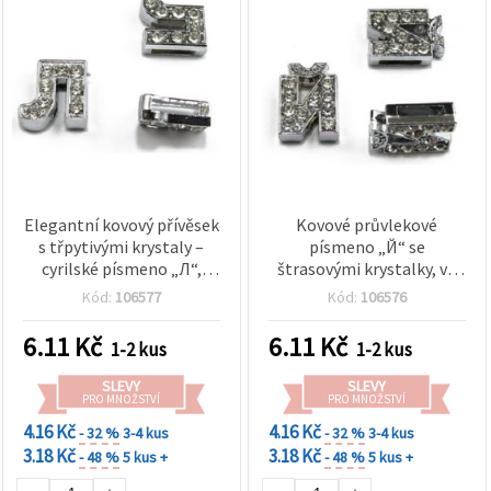
Elegantní kovový přívěsek
Kovové průvlekové
s třpytivými krystaly –
písmeno „Й“ se
cyrilské písmeno „Л“,
štrasovými krystalky, ve
průvlek 8 mm, ideální pro
stříbrné barvě, průvlek 8
Kód:
106577
Kód:
106576
DIY výrobu šperků a
mm, pro DIY náramky,
bižuterie
řemínky a výrobu šperků
6.11
Kč
6.11
Kč
1-2 kus
1-2 kus
SLEVY
SLEVY
PRO MNOŽSTVÍ
PRO MNOŽSTVÍ
4.16 Kč
4.16 Kč
- 32 %
3-4 kus
- 32 %
3-4 kus
3.18 Kč
3.18 Kč
- 48 %
5 kus +
- 48 %
5 kus +