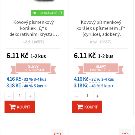
NEJPRODÁVANĚJŠÍ
Kovový písmenkový
Kovový písmenkový
korálek „Д“ s
korálek s písmenem „Г“
dekorativními krystaly,
(cyrilice), zdobený
komponent pro výrobu
drobnými krystalky, zlatá
Kód:
106572
Kód:
106571
bižuterie, průvlek 8 mm,
barva, průvlek 8 mm,
ve stříbrné barvě
bižuterní komponent pro
6.11
Kč
6.11
Kč
1-2 kus
1-2 kus
navlékání
SLEVY
SLEVY
PRO MNOŽSTVÍ
PRO MNOŽSTVÍ
4.16 Kč
4.16 Kč
- 32 %
3-4 kus
- 32 %
3-4 kus
3.18 Kč
3.18 Kč
- 48 %
5 kus +
- 48 %
5 kus +
KOUPIT
KOUPIT