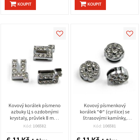
na tlačítko
KOUPIT
KOUPIT
"Uložit"
Přijmout
vše
Nastavení
Kovový korálek písmeno
Kovový písmenkový
azbuky Ц s ozdobnými
korálek “Ф“ (cyrilice) se
krystaly, průvlek 8 mm,
štrasovými kamínky,
stříbrná barva, pro
průvlek 8 mm, stříbrná
Kód:
106582
Kód:
106581
navlékání
barva