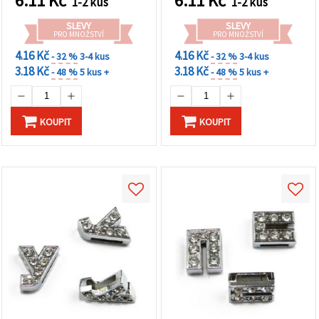
6.11
Kč
6.11
Kč
1-2 kus
1-2 kus
SLEVY
SLEVY
PRO MNOŽSTVÍ
PRO MNOŽSTVÍ
4.16 Kč
4.16 Kč
- 32 %
3-4 kus
- 32 %
3-4 kus
3.18 Kč
3.18 Kč
- 48 %
5 kus +
- 48 %
5 kus +
KOUPIT
KOUPIT