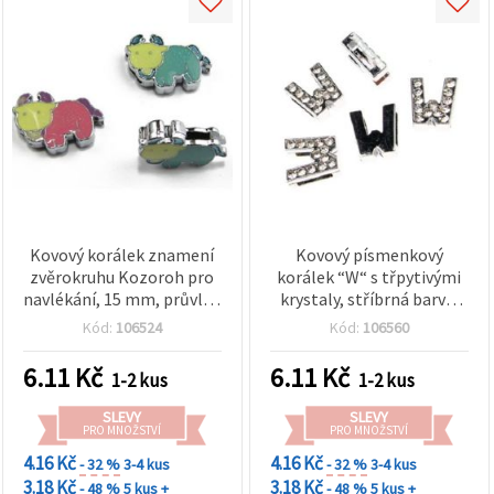
Kovový korálek znamení
Kovový písmenkový
zvěrokruhu Kozoroh pro
korálek “W“ s třpytivými
navlékání, 15 mm, průvlek
krystaly, stříbrná barva,
8 mm
průvlek 8 mm
Kód:
106524
Kód:
106560
6.11
Kč
6.11
Kč
1-2 kus
1-2 kus
SLEVY
SLEVY
PRO MNOŽSTVÍ
PRO MNOŽSTVÍ
4.16 Kč
4.16 Kč
- 32 %
3-4 kus
- 32 %
3-4 kus
3.18 Kč
3.18 Kč
- 48 %
5 kus +
- 48 %
5 kus +