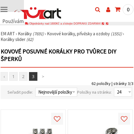
0
Používáme
Objednávky nad 1600Kč a získejte DOPRAVU ZDARMA!
cookies
EM ART
›
Korálky
(7691)
›
Kovové korálky, přívěsky a ozdoby
(1551)
›
🍪
Korálky slider
(62)
Používáme
cookies a
KOVOVÉ POSUVNÉ KORÁLKY PRO TVŮRCE DIY
podobné
technologie,
ŠPERKŮ
abychom
zajistili
správné
fungování
‹
1
2
3
>
webu,
62 položky | stránky 3/3
zlepšili vaše
prostředí
Seřadit podle:
Položky na stránku:
při jeho
používání a
s vaším
souhlasem
analyzovali
návštěvnost
a
zobrazovali
relevantnější