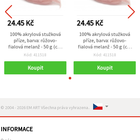
24.45 Kč
24.45 Kč
100% akrylová stužková
100% akrylová stužková
příze, barva: růžovo-
příze, barva: růžovo-
fialová melanž - 50 g (cca
fialová melanž - 50 g (cca
2,9 m)
2,9 m)
Kód: 411518
Kód: 411518
Koupit
Koupit
© 2004 - 2026 EM ART Všechna práva vyhrazena..
INFORMACE