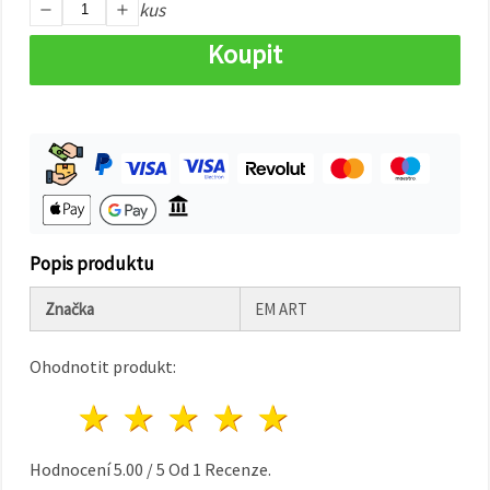
na tlačítko
kus
"Uložit"
Koupit
Přijmout
vše
Nastavení
Popis produktu
Značka
EM ART
Ohodnotit produkt:
1 hvězda
2 hvězdy
3 hvězdy
4 hvězdy
5 hvězdy
Hodnocení
5.00
/
5
Od
1
Recenze.