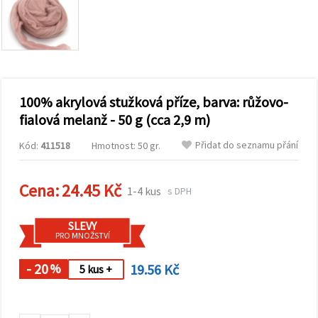
obsah a
reklamu, a
to i s
pomocí
našich
partnerů
pro
analýzu a
marketing.
100% akrylová stužková příze, barva: růžovo-
Můžete
fialová melanž - 50 g (cca 2,9 m)
souhlasit s
použitím
Přidat do seznamu přání
Kód:
411518
Hmotnost: 50 gr.
všech
cookies
kliknutím
na
Cena:
24.45 Kč
1-4 kus
s DPH
"Přijmout
vše!" Nebo
můžete
SLEVY
uvést své
PRO MNOŽSTVÍ
preference v
Nastavení
výběrem
- 20
19.56 Kč
%
5 kus +
daného
typu
cookies a
kliknutím