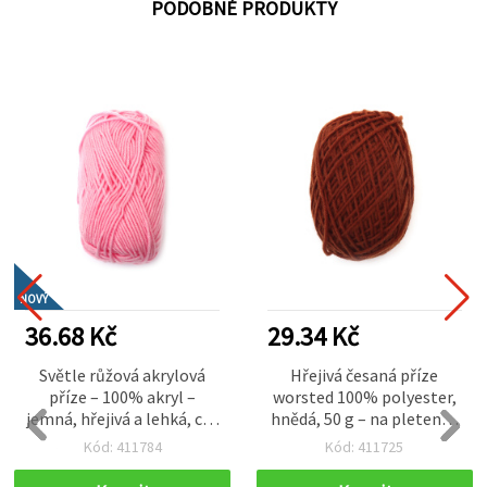
PODOBNÉ PRODUKTY
NOVÝ
36.68 Kč
29.34 Kč
Světle růžová akrylová
Hřejivá česaná příze
příze – 100% akryl –
worsted 100% polyester,
jemná, hřejivá a lehká, cca
hnědá, 50 g – na pletení a
50 g
různé kreativní tvoření
Kód: 411784
Kód: 411725
(handmade)