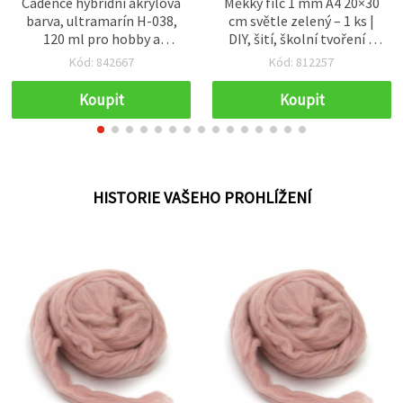
Cadence hybridní akrylová
Měkký filc 1 mm A4 20×30
barva, ultramarín H-038,
cm světle zelený – 1 ks |
120 ml pro hobby a
DIY, šití, školní tvoření a
kreativní tvoření
dekorace
Kód: 842667
Kód: 812257
Koupit
Koupit
HISTORIE VAŠEHO PROHLÍŽENÍ