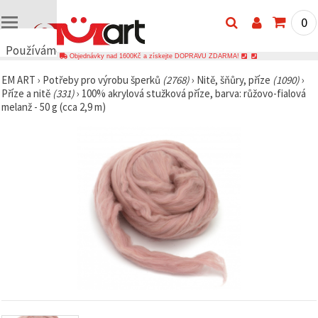
0
Používáme
Objednávky nad 1600Kč a získejte DOPRAVU ZDARMA!
cookies
EM ART
›
Potřeby pro výrobu šperků
(2768)
›
Nitě, šňůry, příze
(1090)
›
🍪
Příze a nitě
(331)
›
100% akrylová stužková příze, barva: růžovo-fialová
Používáme
melanž - 50 g (cca 2,9 m)
cookies a
podobné
technologie,
abychom
zajistili
správné
fungování
webu,
zlepšili vaše
prostředí
při jeho
používání a
s vaším
souhlasem
analyzovali
návštěvnost
a
zobrazovali
relevantnější