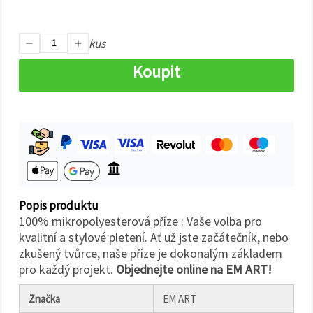
na tlačítko
"Uložit"
kus
Přijmout
vše
Koupit
Nastavení
Popis produktu
100% mikropolyesterová příze : Vaše volba pro
kvalitní a stylové pletení. Ať už jste začátečník, nebo
zkušený tvůrce, naše příze je dokonalým základem
pro každý projekt.
Objednejte online na EM ART!
Značka
EM ART