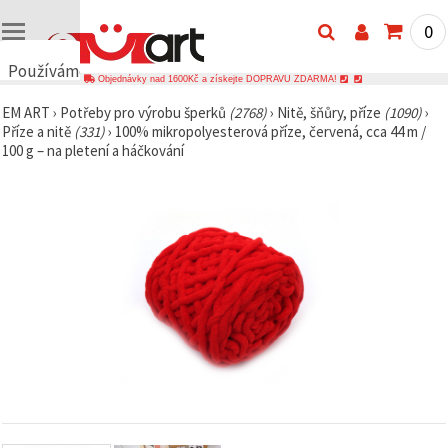
0
Používáme
Objednávky nad 1600Kč a získejte DOPRAVU ZDARMA!
cookies
EM ART
›
Potřeby pro výrobu šperků
(2768)
›
Nitě, šňůry, příze
(1090)
›
🍪
Příze a nitě
(331)
›
100% mikropolyesterová příze, červená, cca 44 m /
Používáme
100 g – na pletení a háčkování
cookies a
podobné
technologie,
abychom
zajistili
správné
fungování
webu,
zlepšili vaše
prostředí
při jeho
používání a
s vaším
souhlasem
analyzovali
návštěvnost
a
zobrazovali
relevantnější