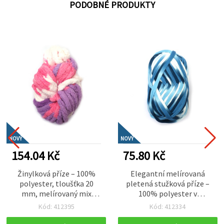
PODOBNÉ PRODUKTY
NOVÝ
NOVÝ
154.04 Kč
75.80 Kč
Žinylková příze – 100%
Elegantní melírovaná
polyester, tloušťka 20
pletená stužková příze –
mm, melírovaný mix
100% polyester v
odstínů bílé, růžové a
odstínech bílé a modré,
Kód: 412395
Kód: 412334
fialové, cca 240 g / 25 m
100 g (assorted)