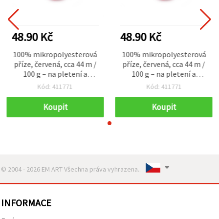
48.90 Kč
48.90 Kč
100% mikropolyesterová
100% mikropolyesterová
příze, červená, cca 44 m /
příze, červená, cca 44 m /
100 g – na pletení a
100 g – na pletení a
háčkování
háčkování
Kód: 411771
Kód: 411771
Koupit
Koupit
© 2004 - 2026 EM ART Všechna práva vyhrazena..
INFORMACE