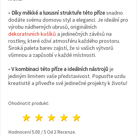
•
Díky měkké a luxusní struktuře této příze
snadno
dodáte svému domovu styl a eleganci. Je ideální pro
výrobu nádherných ubrusů, originálních
dekorativních košíků
a jedinečných závěsů na
rostliny, které oživí atmosféru každého prostoru.
Široká paleta barev zajistí, že si vašich výtvorů
všimnou a zapůsobí v každé místnosti.
•
V kombinaci této příze a ideálních nástrojů
je
jediným limitem vaše představivost. Popusťte uzdu
kreativitě a přiveďte své jedinečné projekty k životu!
Ohodnotit produkt:
1 hvězda
2 hvězdy
3 hvězdy
4 hvězdy
5 hvězdy
Hodnocení
5.00
/
5
Od
2
Recenze.