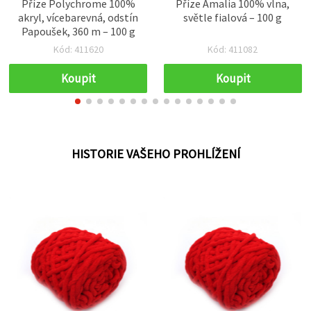
Příze Polychrome 100%
Příze Amalia 100% vlna,
akryl, vícebarevná, odstín
světle fialová – 100 g
Papoušek, 360 m – 100 g
Kód: 411620
Kód: 411082
Koupit
Koupit
HISTORIE VAŠEHO PROHLÍŽENÍ