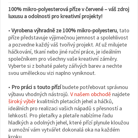
100% mikro-polyesterová příze v červené – váš zdroj
luxusu a odolnosti pro kreativní projekty!
•
Vyrobena výhradně ze 100% mikro-polyesteru
, tato
příze představuje výjimečnou jemnost a spolehlivost
a pozvedne každý váš tvořivý projekt. Ať už milujete
háčkování, tkaní nebo jiné ruční práce, je ideálním
společníkem pro všechny vaše kreativní záměry.
Vyberte si z bohaté palety zářivých barev a nechte
svou uměleckou vizi naplno vyniknout.
•
Pro práci s touto přízí
budete potřebovat správnou
výbavu vhodných nástrojů.
V našem obchodě
najdete
široký výběr
kvalitních pletacích jehel a háčků,
ideálních pro realizaci vašich nápadů s přesností a
lehkostí. Pro pletařky a pletaře nabízíme řadu
hladkých a odolných jehel, které přízí plynule kloužou
a umožní vám vytvářet dokonalá oka na každém
kroku.