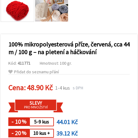
obsah a
reklamu, a
to i s
pomocí
našich
partnerů
pro
analýzu a
marketing.
100% mikropolyesterová příze, červená, cca 44
Můžete
m / 100 g – na pletení a háčkování
souhlasit s
použitím
Kód:
411771
Hmotnost: 100 gr.
všech
cookies
Přidat do seznamu přání
kliknutím
na
"Přijmout
Cena:
48.90 Kč
1-4 kus
s DPH
vše!" Nebo
můžete
uvést své
SLEVY
preference v
PRO MNOŽSTVÍ
Nastavení
výběrem
daného
- 10
44.01 Kč
%
5-9 kus
typu
cookies a
- 20
39.12 Kč
%
10 kus +
kliknutím