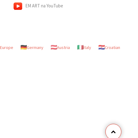
EM ART na YouTube
Europe
Germany
Austria
Italy
Croatian