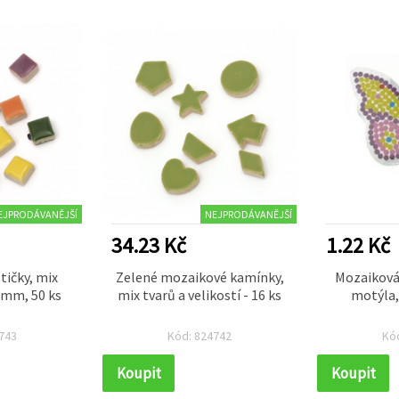
EJPRODÁVANĚJŠÍ
NEJPRODÁVANĚJŠÍ
34.23 Kč
1.22 Kč
tičky, mix
Zelené mozaikové kamínky,
Mozaiková
 mm, 50 ks
mix tvarů a velikostí - 16 ks
motýla,
743
Kód: 824742
Kó
Koupit
Koupit