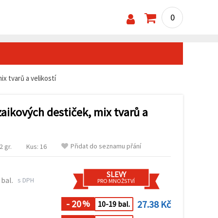
0
x tvarů a velikostí
aikových destiček, mix tvarů a
Přidat do seznamu přání
 gr.
Kus: 16
SLEVY
 bal.
s DPH
PRO MNOŽSTVÍ
- 20
27.38 Kč
%
10-19 bal.