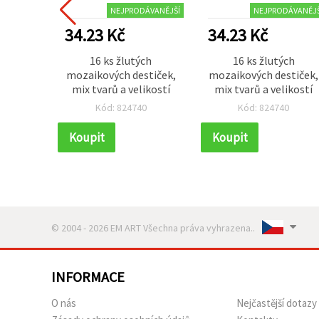
NEJPRODÁVANĚJŠÍ
NEJPRODÁVANĚJŠ
34.23 Kč
34.23 Kč
16 ks žlutých
16 ks žlutých
mozaikových destiček,
mozaikových destiček,
mix tvarů a velikostí
mix tvarů a velikostí
Kód: 824740
Kód: 824740
Koupit
Koupit
© 2004 - 2026 EM ART Všechna práva vyhrazena..
INFORMACE
O nás
Nejčastější dotazy