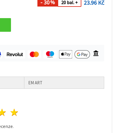
- 30
23.96 Kč
%
20 bal. +
EM ART
zda
vězdy
3 hvězdy
4 hvězdy
5 hvězdy
cenze.