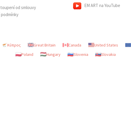
EM ART na YouTube
dstoupení od smlouvy
í podmínky
Κύπρος
Great Britain
Canada
United States
Poland
Hungary
Slovenia
Slovakia