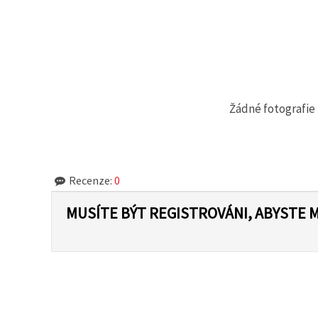
na tlačítko
"Uložit"
Přijmout
vše
Nastavení
Žádné fotografie 
Recenze:
0
MUSÍTE BÝT REGISTROVÁNI, ABYSTE 