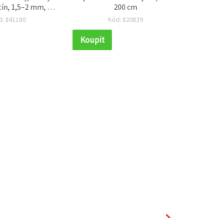
ín, 1,5–2 mm, 50
200 cm
15x16
g
d: 841180
Kód: 820839
Koupit
Koupi