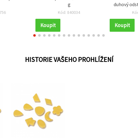
g
duhový odst
756
Kód: 840034
Kó
Koupit
Koupit
HISTORIE VAŠEHO PROHLÍŽENÍ