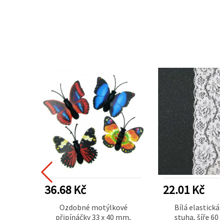
DÁVANĚJŠÍ
36.68 Kč
22.01 Kč
věsné
Ozdobné motýlkové
Bílá elastická
u, 52 ×
připínáčky 33 x 40 mm,
stuha, šíře 6