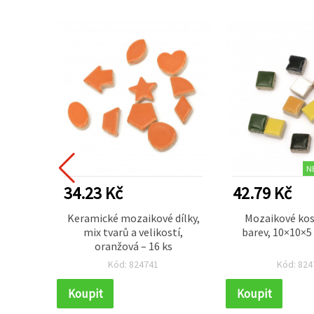
N
34.23 Kč
42.79 Kč
 motiv
Keramické mozaikové dílky,
Mozaikové kos
 mm
mix tvarů a velikostí,
barev, 10×10×5
oranžová – 16 ks
Kód: 824741
Kód: 824
Koupit
Koupit