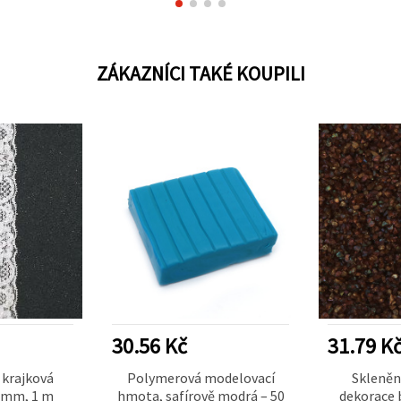
ZÁKAZNÍCI TAKÉ KOUPILI
30.56 Kč
31.79 K
 krajková
Polymerová modelovací
Skleněn
0 mm, 1 m
hmota, safírově modrá – 50
dekorace b