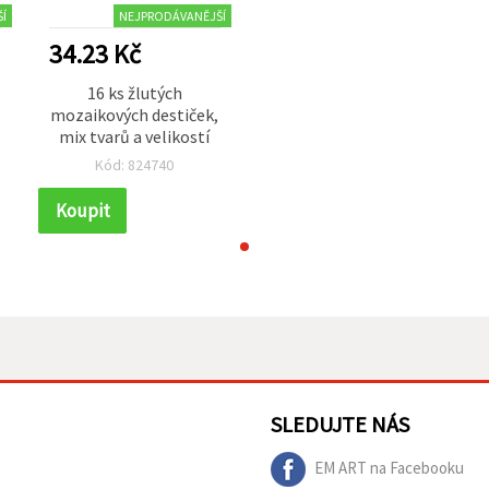
Í
NEJPRODÁVANĚJŠÍ
34.23 Kč
16 ks žlutých
mozaikových destiček,
mix tvarů a velikostí
Kód: 824740
Koupit
SLEDUJTE NÁS
EM ART na Facebooku