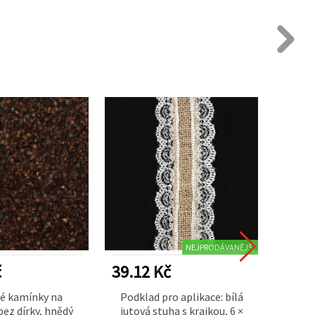
NEJPRODÁVANĚJŠÍ
č
39.12 Kč
31.7
é kamínky na
Podklad pro aplikace: bílá
Kulaté
ez dírky, hnědý
jutová stuha s krajkou, 6 ×
s če