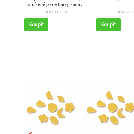
zlatá
smíšené jasné barvy, sada 10
rva,
ks – snadné připevnění pro
Kód: 602521
Kód: 402
ks,
DIY, scrapbooking a výrobu
šení
přání
Koupit
Koupit