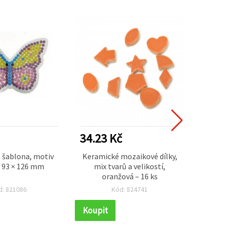
34.23 Kč
42.7
 šablona, motiv
Keramické mozaikové dílky,
Moza
 93 × 126 mm
mix tvarů a velikostí,
bare
oranžová – 16 ks
d: 821086
Kód: 824741
Koupit
Koupi