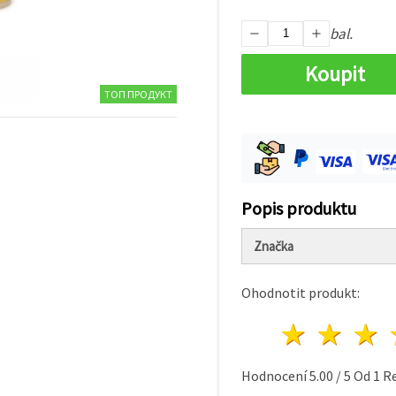
bal.
Koupit
ТОП ПРОДУКТ
Popis produktu
Značka
Ohodnotit produkt:
1 hvě
2 h
Hodnocení
5.00
/
5
Od
1
Re