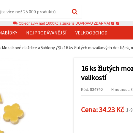
Objednávky nad 1600Kč a získejte DOPRAVU ZDARMA!
NABÍDKY
NEJPRODÁVANĚJŠÍ
VELKOOBCHOD
›
Mozaikové dlaždice a šablony
(5)
›
16 ks žlutých mozaikových destiček, mi
16 ks žlutých moz
velikostí
Kód:
824740
Hmotnost: 32
Cena:
34.23 Kč
1-9