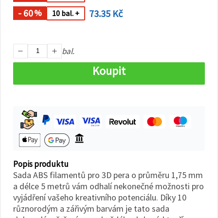
na tlačítko
"Uložit"
- 60
73.35 Kč
%
10 bal. +
Přijmout
vše
bal.
Nastavení
Koupit
Popis produktu
Sada ABS filamentů pro 3D pera o průměru 1,75 mm
a délce 5 metrů vám odhalí nekonečné možnosti pro
vyjádření vašeho kreativního potenciálu. Díky 10
různorodým a zářivým barvám je tato sada