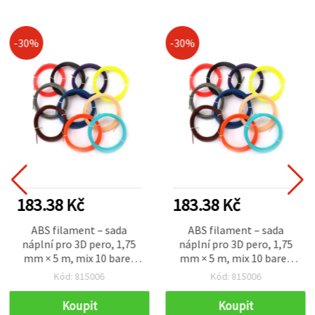
-30%
-30%
183.38 Kč
183.38 Kč
ABS filament – sada
ABS filament – sada
náplní pro 3D pero, 1,75
náplní pro 3D pero, 1,75
mm × 5 m, mix 10 barev
mm × 5 m, mix 10 barev
(200–230 °C)
(200–230 °C)
Kód: 815006
Kód: 815006
Koupit
Koupit