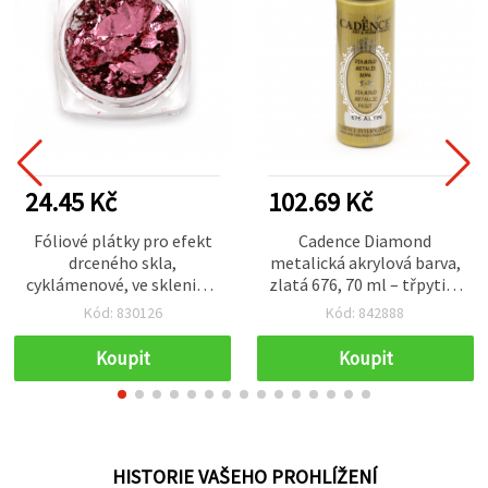
24.45 Kč
102.69 Kč
Fóliové plátky pro efekt
Cadence Diamond
drceného skla,
metalická akrylová barva,
cyklámenové, ve skleničce
zlatá 676, 70 ml – třpytivá
3 ml (~1 g)
barva pro výtvarné a DIY
Kód: 830126
Kód: 842888
projekty (zlatý odstín;
neobsahuje pravé zlato)
Koupit
Koupit
HISTORIE VAŠEHO PROHLÍŽENÍ