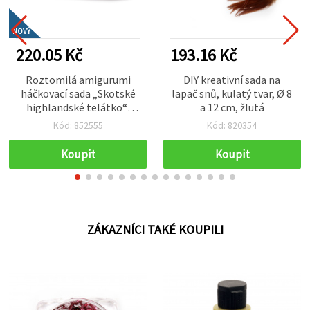
NOVÝ
220.05 Kč
193.16 Kč
Roztomilá amigurumi
DIY kreativní sada na
háčkovací sada „Skotské
lapač snů, kulatý tvar, Ø 8
highlandské telátko“,
a 12 cm, žlutá
60×45×50 mm, GZ2098 –
Kód: 852555
Kód: 820354
útulný kreativní projekt
na háčkování, ideální jako
Koupit
Koupit
ručně vyráběný dárek a
dekorace ve venkovském
(farmářském) stylu
ZÁKAZNÍCI TAKÉ KOUPILI