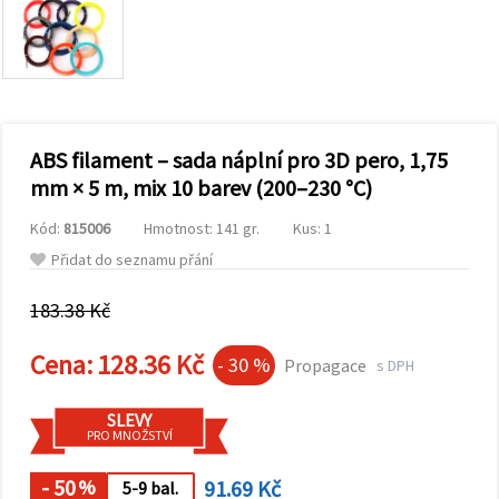
obsah a
reklamu, a
to i s
pomocí
našich
partnerů
pro
analýzu a
marketing.
ABS filament – sada náplní pro 3D pero, 1,75
Můžete
mm × 5 m, mix 10 barev (200–230 °C)
souhlasit s
použitím
Kód:
815006
Hmotnost: 141 gr.
Kus: 1
všech
cookies
Přidat do seznamu přání
kliknutím
na
"Přijmout
183.38 Kč
vše!" Nebo
můžete
Cena:
128.36 Kč
uvést své
- 30 %
Propagace
s DPH
preference v
Nastavení
výběrem
SLEVY
daného
PRO MNOŽSTVÍ
typu
cookies a
kliknutím
- 50
91.69 Kč
%
5-9 bal.