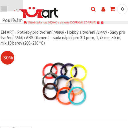
0
Používáme
Objednávky nad 1600Kč a získejte DOPRAVU ZDARMA!
cookies
EM ART
›
Potřeby pro tvoření
(4893)
›
Hobby a tvoření
(1447)
›
Sady pro
🍪
tvoření
(284)
›
ABS filament – sada náplní pro 3D pero, 1,75 mm × 5 m,
Používáme
mix 10 barev (200–230 °C)
cookies a
podobné
technologie,
-30%
abychom
zajistili
správné
fungování
webu,
zlepšili vaše
prostředí
při jeho
používání a
s vaším
souhlasem
analyzovali
návštěvnost
a
zobrazovali
relevantnější