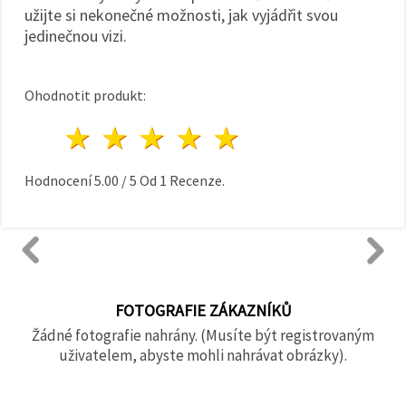
užijte si nekonečné možnosti, jak vyjádřit svou
jedinečnou vizi.
Ohodnotit produkt:
1 hvězda
2 hvězdy
3 hvězdy
4 hvězdy
5 hvězdy
Hodnocení
5.00
/
5
Od
1
Recenze.
FOTOGRAFIE ZÁKAZNÍKŮ
Žádné fotografie nahrány. (Musíte být registrovaným
uživatelem, abyste mohli nahrávat obrázky).