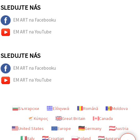
SLEDUJTE NÁS
EM ART na Facebooku
EM ART na YouTube
SLEDUJTE NÁS
EM ART na Facebooku
EM ART na YouTube
Български
Ελληνικά
Română
Moldova
Κύπρος
Great Britain
Canada
United States
Europe
Germany
Austria
Italy
Croatian
Poland
Hungary