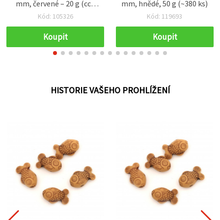
mm, červené – 20 g (cca
mm, hnědé, 50 g (~380 ks)
55 ks)
Kód: 105326
Kód: 119693
Koupit
Koupit
HISTORIE VAŠEHO PROHLÍŽENÍ