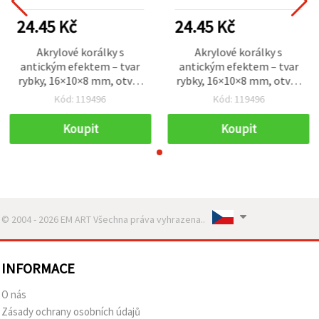
24.45 Kč
24.45 Kč
Akrylové korálky s
Akrylové korálky s
antickým efektem – tvar
antickým efektem – tvar
rybky, 16×10×8 mm, otvor
rybky, 16×10×8 mm, otvor
2 mm, oranžové, 50 g (~60
2 mm, oranžové, 50 g (~60
Kód: 119496
Kód: 119496
ks)
ks)
Koupit
Koupit
© 2004 - 2026 EM ART Všechna práva vyhrazena..
INFORMACE
O nás
Zásady ochrany osobních údajů