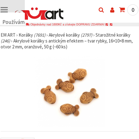
0
Používáme
Objednávky nad 1600Kč a získejte DOPRAVU ZDARMA!
cookies
EM ART
›
Korálky
(7691)
›
Akrylové korálky
(2797)
›
Starožitné korálky
🍪
(246)
›
Akrylové korálky s antickým efektem – tvar rybky, 16×10×8 mm,
Používáme
otvor 2 mm, oranžové, 50 g (~60 ks)
cookies a
podobné
technologie,
abychom
zajistili
správné
fungování
webu,
zlepšili vaše
prostředí
při jeho
používání a
s vaším
souhlasem
analyzovali
návštěvnost
a
zobrazovali
relevantnější