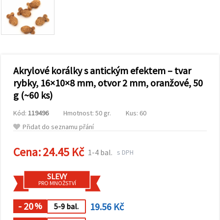
obsah a
reklamu, a
to i s
pomocí
našich
partnerů
pro
analýzu a
marketing.
Akrylové korálky s antickým efektem – tvar
Můžete
rybky, 16×10×8 mm, otvor 2 mm, oranžové, 50
souhlasit s
g (~60 ks)
použitím
všech
cookies
Kód:
119496
Hmotnost: 50 gr.
Kus: 60
kliknutím
na
Přidat do seznamu přání
"Přijmout
vše!" Nebo
Cena:
24.45 Kč
můžete
1-4 bal.
s DPH
uvést své
preference v
Nastavení
SLEVY
výběrem
PRO MNOŽSTVÍ
daného
typu
- 20
19.56 Kč
cookies a
%
5-9 bal.
kliknutím