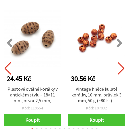
24.45 Kč
30.56 Kč
Plastové oválné korálky v
Vintage hnědé kulaté
antickém stylu – 18×11
korálky, 10 mm, průvlek 3
mm, otvor 2,5 mm,
mm, 50 g (~80 ks) –
hnědé, 50 g (~28 ks)
elegantní dekorační
Kód: 119554
Kód: 107032
korálky na šperky a
kreativní tvoření
Koupit
Koupit