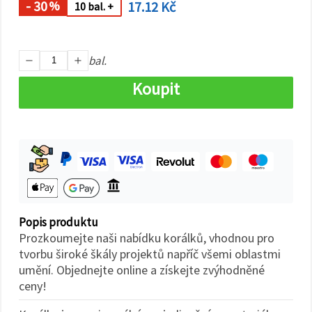
na tlačítko
- 30
17.12 Kč
%
10 bal. +
"Uložit"
Přijmout
bal.
vše
Koupit
Nastavení
Popis produktu
Prozkoumejte naši nabídku korálků, vhodnou pro
tvorbu široké škály projektů napříč všemi oblastmi
umění. Objednejte online a získejte zvýhodněné
ceny!