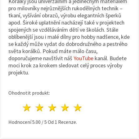
Korálky jsou univerzálním a jedinečným materiálem
pro milovníky nejrůznějších rukodělných technik –
tkaní, vyšívání obrazů, výrobu elegantních šperků
apod. Široké uplatnění nacházejí také v projektech
spojených se vzděláváním dětí ve školách. Stále
oblíbenější jsou i malé dílny pro hobby nadšence, kde
se každý může vydat do dobrodružného a pestrého
světa korálků. Pokud máte málo času,
doporučujeme navštívit náš
YouTube
kanál. Budete
moci krok za krokem sledovat celý proces výroby
projektu.
Ohodnotit produkt:
1 hvězda
2 hvězdy
3 hvězdy
4 hvězdy
5 hvězdy
Hodnocení
5.00
/
5
Od
1
Recenze.