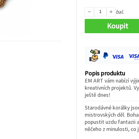
bal.
Koupit
Popis produktu
EM ART vám nabízí výji
kreativních projektů. V
ještě dnes!
Starodávné korálky js
mistrovských děl. Boh
popustit uzdu fantazii a
něčeho z minulosti, co