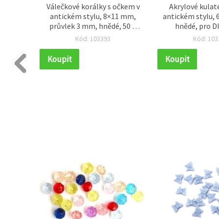
álky,
Válečkové korálky s očkem v
Akrylové kulaté
, otvor
antickém stylu, 8×11 mm,
antickém stylu, 
 23 ks)
průvlek 3 mm, hnědé, 50 g
hnědé, pro D
(cca 140 ks)
bižuterie 
Kód: 103393
Kód: 103
Koupit
Koupit