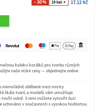
- 30
17.12 Kč
%
10 bal. +
mečnou kolekci korálků pro tvorbu různých
yužijte naše nízké ceny — objednejte online
ou mimořádně oblíbené mezi mistry
atá škála tvarů a modelů vám umožňuje
 tvořit volně. S nimi můžete vytvořit iluzi
 je uchováno v současnosti s vysokou hodnotou.