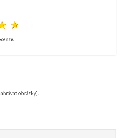
zda
vězdy
3 hvězdy
4 hvězdy
5 hvězdy
cenze.
nahrávat obrázky).