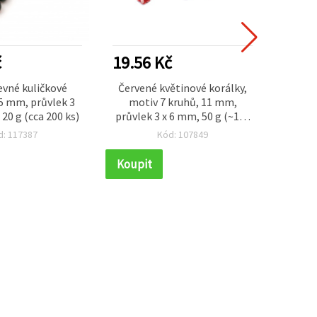
č
19.56 Kč
40.3
vné kuličkové
Červené květinové korálky,
Průhle
5 mm, průvlek 3
motiv 7 kruhů, 11 mm,
se 
20 g (cca 200 ks)
průvlek 3 x 6 mm, 50 g (~189
závěs
ks)
cm, 30
d: 117387
Kód: 107849
ks pr
Koupit
Koupi