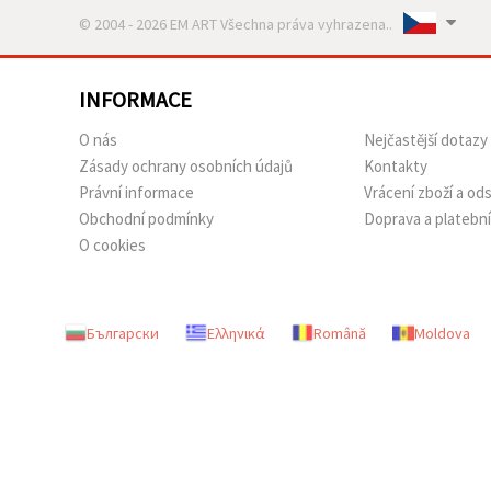
© 2004 - 2026 EM ART Všechna práva vyhrazena..
INFORMACE
O nás
Nejčastější dotazy
Zásady ochrany osobních údajů
Kontakty
Právní informace
Vrácení zboží a o
Obchodní podmínky
Doprava a platebn
O cookies
Български
Ελληνικά
Română
Moldova