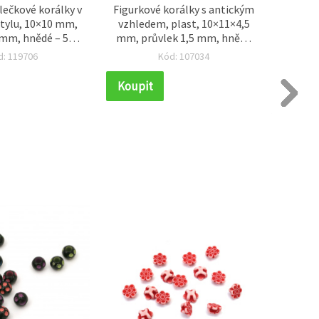
lečkové korálky v
Figurkové korálky s antickým
Válcov
tylu, 10×10 mm,
vzhledem, plast, 10×11×4,5
vintag
 mm, hnědé – 50 g
mm, průvlek 1,5 mm, hnědé
14×11 
a 110 ks)
– 50 g (~125 ks)
g (
d: 119706
Kód: 107034
deko
šperk
Koupit
Koupi