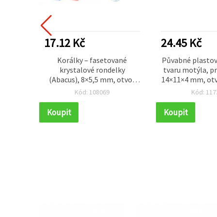
17.12 Kč
24.45 Kč
orálky,
Korálky – fasetované
Půvabné plastov
m, mix,
krystalové rondelky
tvaru motýla, p
(Abacus), 8×5,5 mm, otvor
14×11×4 mm, otv
1,5 mm, mix barev – 20 g
50 g (~150 ks) –
Kód: 108069
Kód: 117
(~92 ks)
elegantní šperky
DIY proj
Koupit
Koupit