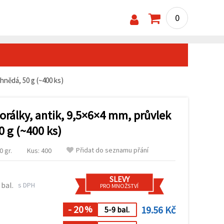
0
 hnědá, 50 g (~400 ks)
orálky, antik, 9,5×6×4 mm, průvlek
 g (~400 ks)
Přidat do seznamu přání
 gr.
Kus: 400
SLEVY
 bal.
s DPH
PRO MNOŽSTVÍ
- 20
19.56 Kč
%
5-9 bal.