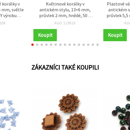
 korálky v
Květinové korálky v
Plastové vá
6 mm, světle
antickém stylu, 13×6 mm,
antickém s
IY výrobu
průvlek 2 mm, hnědé, 50 g
průvlek 5,5
– 50 g
(cca 56 ks)
(cc
208
Kód: 119518
Kó
Koupit
Koupit
ZÁKAZNÍCI TAKÉ KOUPILI