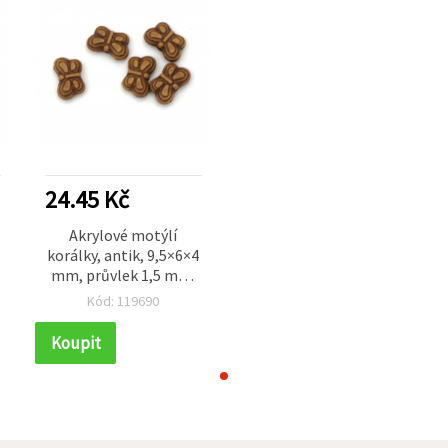
24.45 Kč
Akrylové motýlí
korálky, antik, 9,5×6×4
mm, průvlek 1,5 mm,
hnědá, 50 g (~400 ks)
Kód: 119690
Koupit