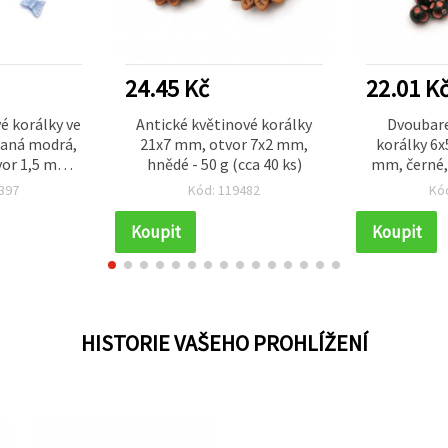
24.45 Kč
22.01 K
é korálky ve
Antické květinové korálky
Dvoubare
raná modrá,
21x7 mm, otvor 7x2 mm,
korálky 6x
or 1,5 mm –
hnědé - 50 g (cca 40 ks)
mm, černé, 
 ideální pro
397
Kód: 119482
Kó
 a kreativní
ekty
Koupit
Koupit
HISTORIE VAŠEHO PROHLÍŽENÍ