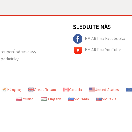
SLEDUJTE NÁS
EM ART na Facebooku
EM ART na YouTube
dstoupení od smlouvy
í podmínky
Κύπρος
Great Britain
Canada
United States
Poland
Hungary
Slovenia
Slovakia