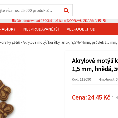
Objednávky nad 1600Kč a získejte DOPRAVU ZDARMA!
NABÍDKY
NEJPRODÁVANĚJŠÍ
VELKOOBCHOD
 korálky
(246)
›
Akrylové motýlí korálky, antik, 9,5×6×4 mm, průvlek 1,5 mm,
Akrylové motýlí k
1,5 mm, hnědá, 50
Kód:
119690
Hmotnost: 50
Cena:
24.45 Kč
1-4