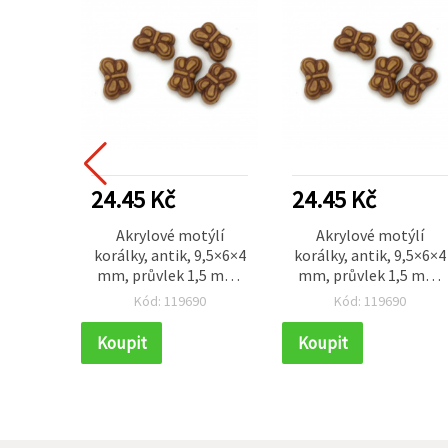
24.45 Kč
24.45 Kč
Akrylové motýlí
Akrylové motýlí
korálky, antik, 9,5×6×4
korálky, antik, 9,5×6×4
mm, průvlek 1,5 mm,
mm, průvlek 1,5 mm,
hnědá, 50 g (~400 ks)
hnědá, 50 g (~400 ks)
Kód: 119690
Kód: 119690
Koupit
Koupit