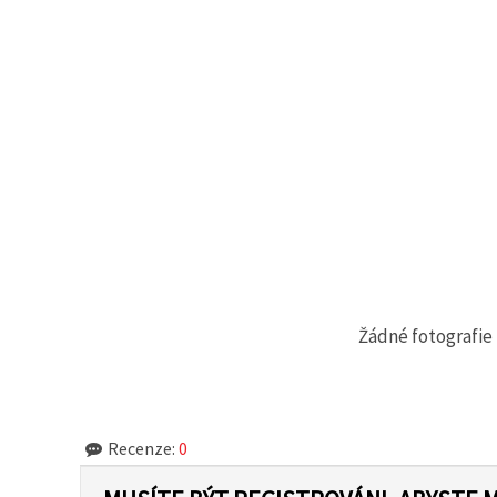
na tlačítko
"Uložit"
Přijmout
vše
Nastavení
Žádné fotografie 
Recenze:
0