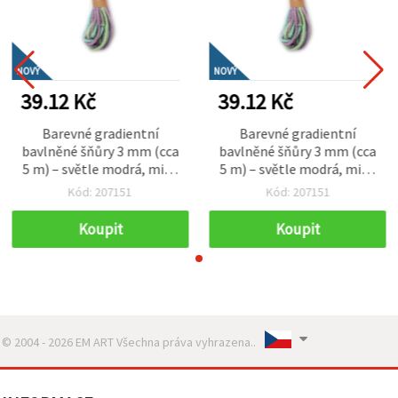
NOVÝ
NOVÝ
39.12 Kč
39.12 Kč
Barevné gradientní
Barevné gradientní
bavlněné šňůry 3 mm (cca
bavlněné šňůry 3 mm (cca
5 m) – světle modrá, mint
5 m) – světle modrá, mint
a světle fialová, ideální na
a světle fialová, ideální na
Kód: 207151
Kód: 207151
macramé, uzlování a
macramé, uzlování a
kreativní DIY tvoření
kreativní DIY tvoření
Koupit
Koupit
© 2004 - 2026 EM ART Všechna práva vyhrazena..