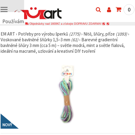
0
Používáme
Objednávky nad 1600Kč a získejte DOPRAVU ZDARMA!
cookies
EM ART
›
Potřeby pro výrobu šperků
(2775)
›
Nitě, šňůry, příze
(1093)
›
🍪
Voskované bavlněné šňůrky 1,5–3 mm
(61)
›
Barevné gradientní
Používáme
bavlněné šňůry 3 mm (cca 5 m) – světle modrá, mint a světle fialová,
cookies a
ideální na macramé, uzlování a kreativní DIY tvoření
podobné
technologie,
abychom
zajistili
správné
fungování
webu,
zlepšili vaše
prostředí
při jeho
používání a
s vaším
souhlasem
analyzovali
návštěvnost
a
NOVÝ
zobrazovali
relevantnější