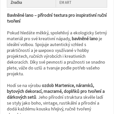
Značka
EM ART
Bavlněné lano – přírodní textura pro inspirativní ruční
tvoření
Pokud hledáte měkký, spolehlivý a ekologicky šetrný
materiál pro své kreativní nápady,
bavlněné lano
je
ideální volbou. Spojuje autentický vzhled s
praktičností a je широко využívané v hobby
projektech, ručních výrobcích i kreativních
dekoracích. Díky své pevnosti a pružnosti se snadno
plete, váže do uzlů a tvaruje podle potřeb vašeho
projektu.
Hodí se na výrobu
ozdob Martenice, náramků,
bytových dekorací, macramé, doplňků pro tvoření a
dárkových setů
. Jeho přírodní struktura skvěle ladí
se styly jako boho, vintage, rustikální a přírodní a
dodá každému kousku hřejivý, ručně tvořený