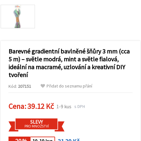
obsah a
reklamu, a
to i s
pomocí
našich
partnerů
pro
analýzu a
marketing.
Barevné gradientní bavlněné šňůry 3 mm (cca
Můžete
souhlasit s
5 m) – světle modrá, mint a světle fialová,
použitím
ideální na macramé, uzlování a kreativní DIY
všech
cookies
tvoření
kliknutím
na
Přidat do seznamu přání
"Přijmout
Kód:
207151
vše!" Nebo
můžete
uvést své
Cena:
39.12 Kč
1-9 kus
preference v
s DPH
Nastavení
výběrem
daného
SLEVY
typu
PRO MNOŽSTVÍ
cookies a
kliknutím
- 20
%