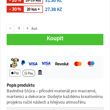
31.30 Kč
10-19 kus
na tlačítko
"Uložit"
- 30
27.38 Kč
%
20 kus +
Přijmout
vše
kus
Nastavení
Koupit
Popis produktu
Bavlněná šňůra – přírodní materiál pro macramé,
martenici a dekorace. Dodejte každému kreativnímu
projektu ruční nádech a hřejivou atmosféru.