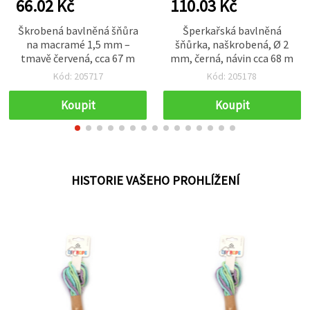
66.02 Kč
110.03 Kč
Škrobená bavlněná šňůra
Šperkařská bavlněná
na macramé 1,5 mm –
šňůrka, naškrobená, Ø 2
tmavě červená, cca 67 m
mm, černá, návin cca 68 m
Kód: 205717
Kód: 205178
Koupit
Koupit
HISTORIE VAŠEHO PROHLÍŽENÍ