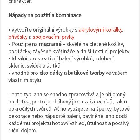
charakter.
Nápady na použití a kombinace:
• Vytvořte originální výrobky s
akrylovými korálky
,
přívěsky
a
spojovacími prvky
• Použijte na
macramé
– skvělé na pletené košíky,
podtácky, závěsné květináče a další textilní projekty
• Ideální pro kreativní balení výrobků, zdobení
sklenic, svíček a štítků
• Vhodné pro
eko dárky a butikové tvorby
ve vašem
vlastním stylu
Tento typ lana se snadno zpracovává a je příjemný
na dotek, proto je oblíbený jak u začátečníků, tak u
pokročilých tvůrců. Ať ho využijete na šperky, bytové
dekorace nebo nápadité balení, bavlněné lano dodá
každému projektu hotový vzhled, útulnost a poctivý
ruční dojem.