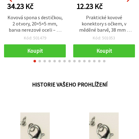
34.23 Kč
12.23 Kč
Kovová spona s destičkou,
Praktické kovové
2 otvory, 20×5×5 mm,
konektory s očkem, v
barva nerezové oceli – 50
měděné barvě, 38 mm –
ks
cca 60 ks (10 g), ideální
Kód: 501479
Kód: 501053
pro ručně vyráběné šperky
Koupit
Koupit
HISTORIE VAŠEHO PROHLÍŽENÍ