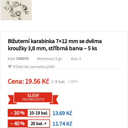
obsah a
reklamu, a
to i s
pomocí
našich
partnerů
pro
analýzu a
marketing.
Bižuterní karabinka 7×12 mm se dvěma
Můžete
kroužky 3,8 mm, stříbrná barva – 5 ks
souhlasit s
použitím
Kód:
500070
Hmotnost: 5 gr.
Kus: 5
všech
cookies
Přidat do seznamu přání
kliknutím
na
"Přijmout
Cena:
19.56 Kč
1-9 bal.
s DPH
vše!" Nebo
můžete
uvést své
SLEVY
preference v
PRO MNOŽSTVÍ
Nastavení
výběrem
daného
- 30
13.69 Kč
%
10-19 bal.
typu
cookies a
- 40
11.74 Kč
%
20 bal. +
kliknutím