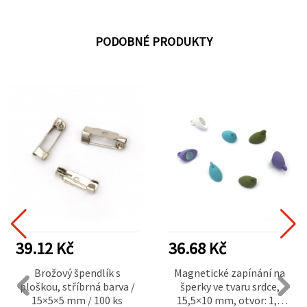
PODOBNÉ PRODUKTY
39.12 Kč
36.68 Kč
Brožový špendlík s
Magnetické zapínání na
ploškou, stříbrná barva /
šperky ve tvaru srdce,
15×5×5 mm / 100 ks
15,5×10 mm, otvor: 1,2