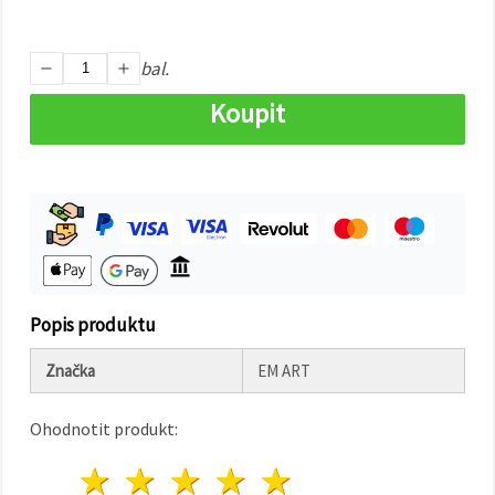
na tlačítko
"Uložit"
bal.
Přijmout
vše
Koupit
Nastavení
Popis produktu
Značka
EM ART
Ohodnotit produkt:
1 hvězda
2 hvězdy
3 hvězdy
4 hvězdy
5 hvězdy