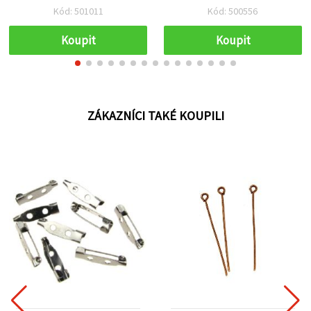
mm, mix barev – 4 ks
Kód: 501011
Kód: 500556
Koupit
Koupit
ZÁKAZNÍCI TAKÉ KOUPILI