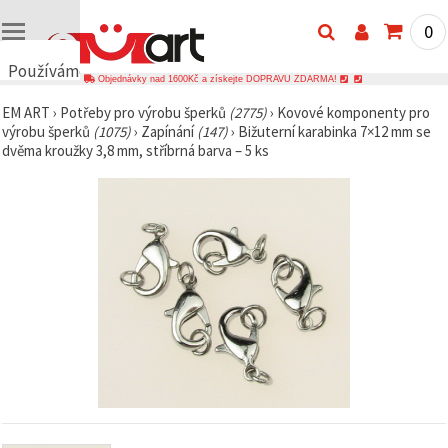
0
Používáme
Objednávky nad 1600Kč a získejte DOPRAVU ZDARMA!
cookies
EM ART
›
Potřeby pro výrobu šperků
(2775)
›
Kovové komponenty pro
🍪
výrobu šperků
(1075)
›
Zapínání
(147)
›
Bižuterní karabinka 7×12 mm se
Používáme
dvěma kroužky 3,8 mm, stříbrná barva – 5 ks
cookies a
podobné
technologie,
abychom
zajistili
správné
fungování
webu,
zlepšili vaše
prostředí
při jeho
používání a
s vaším
souhlasem
analyzovali
návštěvnost
a
zobrazovali
relevantnější