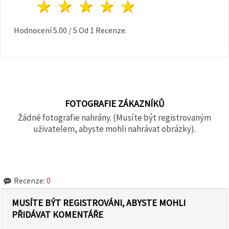
1 hvězda
2 hvězdy
3 hvězdy
4 hvězdy
5 hvězdy
Hodnocení
5.00
/
5
Od
1
Recenze.
FOTOGRAFIE ZÁKAZNÍKŮ
Žádné fotografie nahrány. (Musíte být registrovaným
uživatelem, abyste mohli nahrávat obrázky).
Recenze:
0
MUSÍTE BÝT REGISTROVÁNI, ABYSTE MOHLI
PŘIDÁVAT KOMENTÁŘE