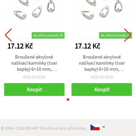
NEJPRODÁVANĚJŠÍ
NEJPRODÁVANĚJŠÍ
17.12 Kč
17.12 Kč
Broušené akrylové
Broušené akrylové
našívací kamínky (tvar
našívací kamínky (tvar
kapky) 6×10 mm,
kapky) 6×10 mm,
transparentní bílá – na
transparentní bílá – na
Kód: 514230
Kód: 514230
šití, kostýmy a DIY, 50 ks
šití, kostýmy a DIY, 50 ks
Koupit
Koupit
© 2004 - 2026 EM ART Všechna práva vyhrazena..