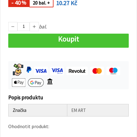
na tlačítko
- 40
10.27 Kč
%
20 bal. +
"Uložit"
Přijmout
bal.
vše
Koupit
Nastavení
Popis produktu
Značka
EM ART
Ohodnotit produkt: