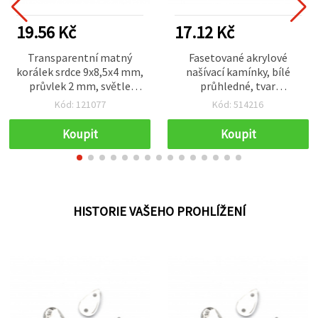
19.56 Kč
17.12 Kč
Transparentní matný
Fasetované akrylové
korálek srdce 9x8,5x4 mm,
našívací kamínky, bílé
průvlek 2 mm, světle
průhledné, tvar
fialový – 20 g (cca 125 ks)
postavičky, 6×8 mm, 50 ks
Kód: 121077
Kód: 514216
Koupit
Koupit
HISTORIE VAŠEHO PROHLÍŽENÍ