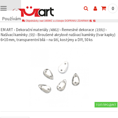
0
Používáme
Objednávky nad 1600Kč a získejte DOPRAVU ZDARMA!
cookies
EM ART
›
Dekorační materiály
(4861)
›
Řemeslné dekorace
(1591)
›
🍪
Našívací kamínky
(55)
›
Broušené akrylové našívací kamínky (tvar kapky)
Používáme
6×10 mm, transparentní bílá – na šití, kostýmy a DIY, 50 ks
cookies a
podobné
technologie,
abychom
zajistili
správné
fungování
webu,
zlepšili vaše
prostředí
při jeho
používání a
s vaším
souhlasem
analyzovali
návštěvnost
ТОП ПРОДУКТ
a
zobrazovali
relevantnější