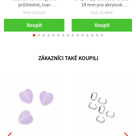
průhledné, tvar
19 mm pro akrylové
postavičky, 6×8 mm, 50 ks
kamínky 16 mm – 5 ks
Kód: 514216
Kód: 514666
Koupit
Koupit
ZÁKAZNÍCI TAKÉ KOUPILI