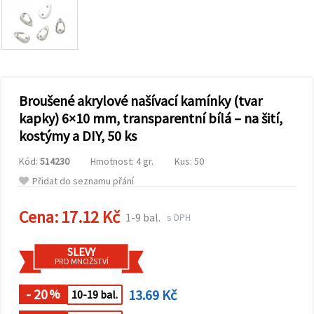
obsah a
reklamu, a
to i s
pomocí
našich
partnerů
pro
analýzu a
marketing.
Broušené akrylové našívací kamínky (tvar
Můžete
kapky) 6×10 mm, transparentní bílá – na šití,
souhlasit s
kostýmy a DIY, 50 ks
použitím
všech
cookies
Kód:
514230
Hmotnost: 4 gr.
Kus: 50
kliknutím
na
Přidat do seznamu přání
"Přijmout
vše!" Nebo
Cena:
17.12 Kč
můžete
1-9 bal.
s DPH
uvést své
preference v
Nastavení
SLEVY
výběrem
PRO MNOŽSTVÍ
daného
typu
- 20
13.69 Kč
cookies a
%
10-19 bal.
kliknutím