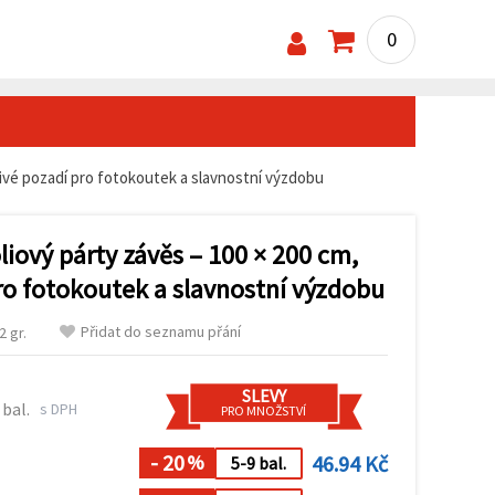
0
tivé pozadí pro fotokoutek a slavnostní výzdobu
liový párty závěs – 100 × 200 cm,
ro fotokoutek a slavnostní výzdobu
Přidat do seznamu přání
 gr.
SLEVY
 bal.
s DPH
PRO MNOŽSTVÍ
- 20
46.94 Kč
%
5-9 bal.