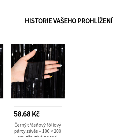
HISTORIE VAŠEHO PROHLÍŽENÍ
58.68 Kč
Černý třásňový fóliový
párty závěs – 100 × 200
cm, třpytivé pozadí