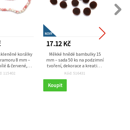
NOVÝ
NOVÝ
č
17.12 Kč
119.
skleněné korálky
Měkké hnědé bambulky 15
Diama
mramoru 8 mm –
mm – sada 50 ks na podzimní
motýla
ílé & červené,
tvoření, dekorace a kreativní
kamínk
m, šňůra cca 105
DIY projekty
ea
d: 115402
Kód: 516431
ální pro výrobu
kreati
eativní handmade
přírod
Koupit
Koupi
voření