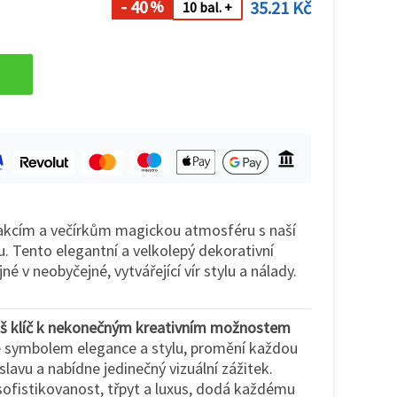
- 40
35.21 Kč
%
10 bal. +
akcím a večírkům magickou atmosféru s naší
. Tento elegantní a velkolepý dekorativní
 v neobyčejné, vytvářející vír stylu a nálady.
Váš klíč k nekonečným kreativním možnostem
e symbolem elegance a stylu, promění každou
lavu a nabídne jedinečný vizuální zážitek.
sofistikovanost, třpyt a luxus, dodá každému