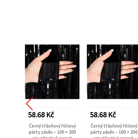
58.68 Kč
58.68 Kč
Černý třásňový fóliový
Černý třásňový fóliový
párty závěs – 100 × 200
párty závěs – 100 × 200
cm, třpytivé pozadí
cm, třpytivé pozadí