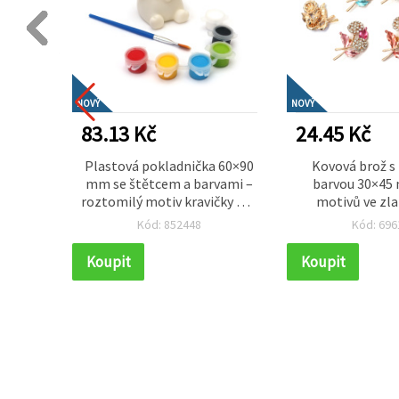
NOVÝ
NOVÝ
83.13 Kč
24.45 Kč
ový
Plastová pokladnička 60×90
Kovová brož s 
 barvě,
mm se štětcem a barvami –
barvou 30×45
or 2 mm
roztomilý motiv kravičky pro
motivů ve zla
děti, kreativní tvoření DIY
třpytivý dop
Kód: 852448
Kód: 696
moderní outfit i
pro krea
Koupit
Koupit