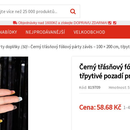
Objednávky nad 1600Kč a získejte DOPRAVU ZDARMA!
NABÍDKY
NEJPRODÁVANĚJŠÍ
VELKOOBCHOD
rty doplňky
(50)
›
Černý třásňový fóliový párty závěs – 100 × 200 cm, třpy
Černý třásňový fó
třpytivé pozadí p
Kód:
819709
Hmotnost: 52
Cena:
58.68 Kč
1-4