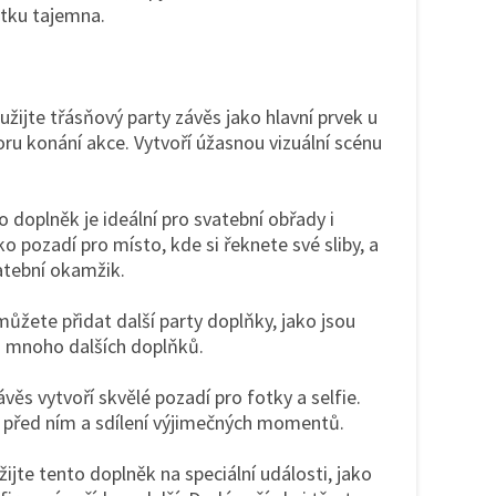
etku tajemna.
žijte třásňový party závěs jako hlavní prvek u
ru konání akce. Vytvoří úžasnou vizuální scénu
 doplněk je ideální pro svatební obřady i
ko pozadí pro místo, kde si řeknete své sliby, a
atební okamžik.
ůžete přidat další party doplňky, jako jsou
 mnoho dalších doplňků.
věs vytvoří skvělé pozadí pro fotky a selfie.
í před ním a sdílení výjimečných momentů.
ijte tento doplněk na speciální události, jako