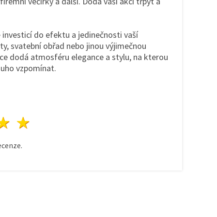
 firemní večírky a další. Dodá vaší akci třpyt a
 investicí do efektu a jedinečnosti vaší
arty, svatební obřad nebo jinou výjimečnou
ace dodá atmosféru elegance a stylu, na kterou
ouho vzpomínat.
zda
vězdy
3 hvězdy
4 hvězdy
5 hvězdy
cenze.