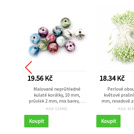
19.56 Kč
18.34 Kč
kové
Malované neprůhledné
Perlové obo
a, 11×6
kulaté korálky, 10 mm,
květové prašní
 50 g
průvlek 2 mm, mix barev, 20
mm, resedově z
g (cca 40 ks)
ks
Kód: 133061
Kód: 414
Koupit
Koupit