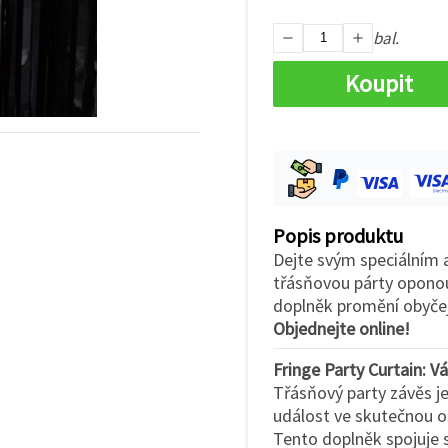
bal.
Koupit
Popis produktu
Dejte svým speciálním 
třásňovou párty oponou
doplněk promění obyčejné
Objednejte online!
Fringe Party Curtain: 
Třásňový party závěs j
událost ve skutečnou os
Tento doplněk spojuje 