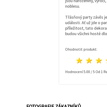
jsou narozeniny, výročí,
noblesu.
Třásňový party závěs je
události. Ať už jde o p
příležitost, tato dekor
budou všichni hosté dl
Ohodnotit produkt:
1 hvě
2 h
Hodnocení
5.00
/
5
Od
1
Re
FOTOGRAFIE ZÁKAZNÍKŮ