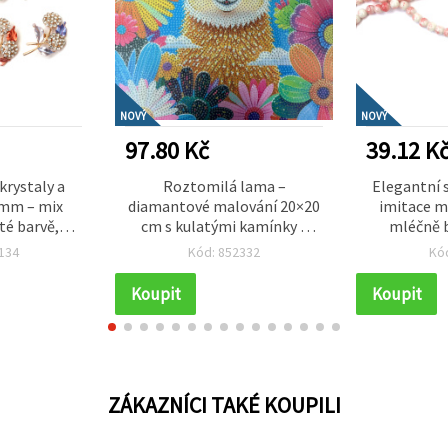
NOVÝ
NOVÝ
97.80 Kč
39.12 K
krystaly a
Roztomilá lama –
Elegantní 
 mm – mix
diamantové malování 20×20
imitace 
té barvě,
cm s kulatými kamínky –
mléčně b
lněk pro
částečné lepení – ideální pro
průvlek 1 m
134
Kód: 852332
Kó
 jako dárek
milovníky zvířat a
ks – ide
tivce
kreativního tvoření
šperků a kr
Koupit
Koupit
MKX17356
t
ZÁKAZNÍCI TAKÉ KOUPILI