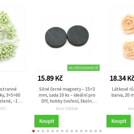
NEJPRODÁVANĚJŠÍ
15.89 Kč
18.34 K
ustranné
Silné černé magnety – 15×3
Látkové rů
ky, 3×5×60
mm, sada 10 ks – ideální pro
barva, 20 m
elené, ~144
DIY, hobby tvoření, školní
projekty, opravy i každodenní
747
Kód: 505848
Kó
použití
Koupit
Koupit