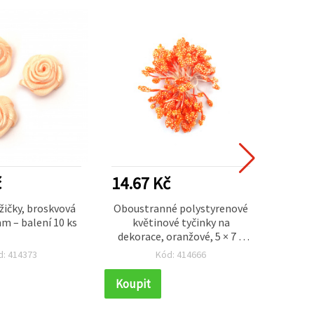
č
14.67 Kč
17.1
žičky, broskvová
Oboustranné polystyrenové
Bare
m – balení 10 ks
květinové tyčinky na
pom
dekorace, oranžové, 5 × 7 ×
prémio
57 mm, cca 80 ks
zdoben
d: 414373
Kód: 414666
a krea
Koupit
Koupi