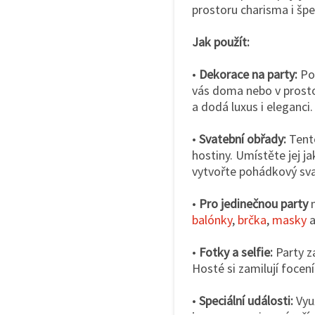
prostoru charisma i šp
Jak použít:
•
Dekorace na party:
Pou
vás doma nebo v prosto
a dodá luxus i eleganci.
•
Svatební obřady:
Tento
hostiny. Umístěte jej ja
vytvořte pohádkový sv
•
Pro jedinečnou party
m
balónky
,
brčka
,
masky
a
•
Fotky a selfie:
Party zá
Hosté si zamilují focen
•
Speciální události:
Využ