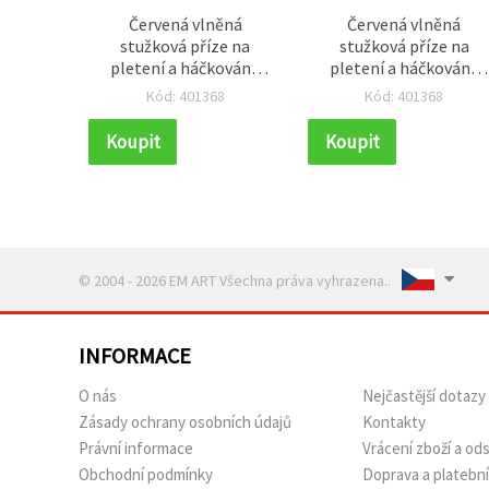
Červená vlněná
Červená vlněná
stužková příze na
stužková příze na
pletení a háčkování,
pletení a háčkování,
100 g, cca 5 m
100 g, cca 5 m
Kód: 401368
Kód: 401368
Koupit
Koupit
© 2004 - 2026 EM ART Všechna práva vyhrazena..
INFORMACE
O nás
Nejčastější dotazy
Zásady ochrany osobních údajů
Kontakty
Právní informace
Vrácení zboží a o
Obchodní podmínky
Doprava a platebn