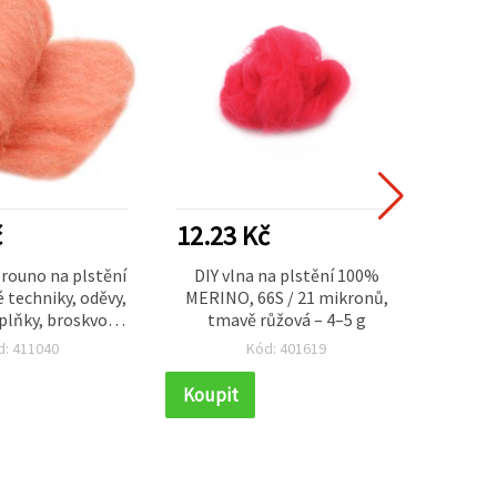
č
12.23 Kč
34.2
 rouno na plstění
DIY vlna na plstění 100%
100%
 techniky, oděvy,
MERINO, 66S / 21 mikronů,
růžov
plňky, broskvová
tmavě růžová – 4–5 g
na
– 50 g
dop
d: 411040
Kód: 401619
Koupit
Koupi