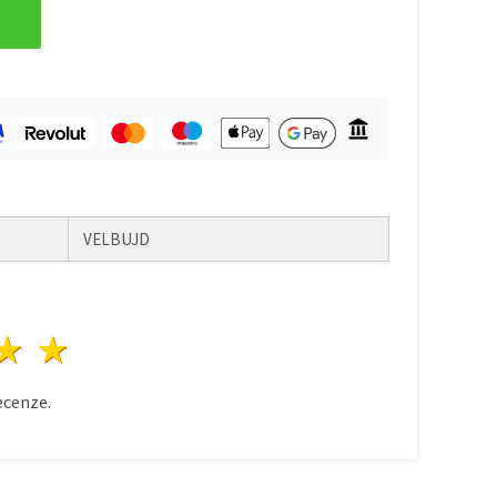
VELBUJD
zda
vězdy
3 hvězdy
4 hvězdy
5 hvězdy
cenze.