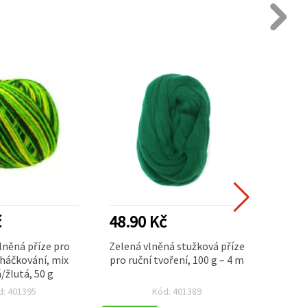
č
48.90 Kč
68.4
lněná příze pro
Zelená vlněná stužková příze
Etno č
 háčkování, mix
pro ruční tvoření, 100 g – 4 m
pletení
/žlutá, 50 g
d: 401395
Kód: 401389