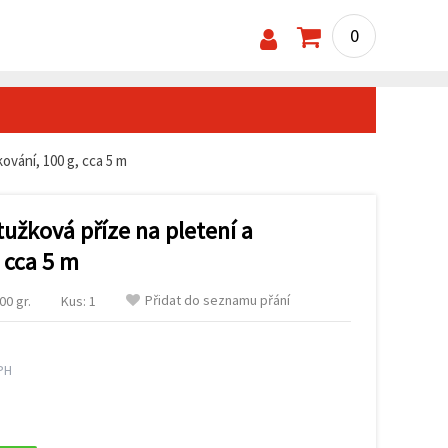
0
ování, 100 g, cca 5 m
užková příze na pletení a
 cca 5 m
Přidat do seznamu přání
00 gr.
Kus: 1
PH