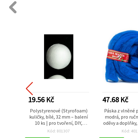
19.56 Kč
47.68 Kč
e 2 mm,
Polystyrenové (Styrofoam)
Páska z vlněné 
– 100 g
kuličky, bílé, 32 mm – balení
modrá, pro ruč
10 ks | pro tvoření, DIY,
oděvy a doplňky, 
svatební a vánoční dekorace
Kód: 801307
Kód: 401