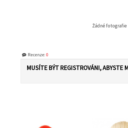
na tlačítko
"Uložit"
Přijmout
Žádné fotografie 
vše
Nastavení
Recenze:
0
MUSÍTE BÝT REGISTROVÁNI, ABYSTE 