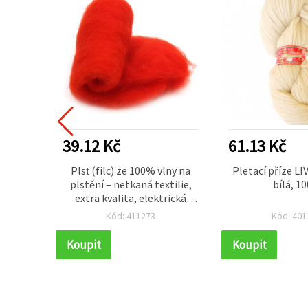
39.12 Kč
61.13 Kč
00%
Plsť (filc) ze 100% vlny na
Pletací příze L
kronů,
plstění – netkaná textilie,
bílá, 10
– 4–5 g
extra kvalita, elektrická
oranžovo-červená, 700×600
Kód: 411273
Kód: 401
mm, 50 g
Koupit
Koupit