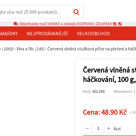
Objednávky nad 1600Kč a získejte DOPRAVU ZDARMA!
NABÍDKY
NEJPRODÁVANĚJŠÍ
VELKOOBCHOD
ze
(1093)
›
Vlna a filc
(145)
›
Červená vlněná stužková příze na pletení a háčk
Červená vlněná st
háčkování, 100 g,
Kód:
401368
Hmotnost: 1
Cena:
48.90 Kč
s D
kus