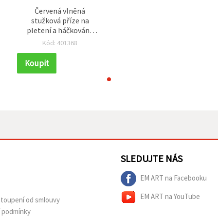
Červená vlněná
stužková příze na
pletení a háčkování,
100 g, cca 5 m
Kód: 401368
Koupit
SLEDUJTE NÁS
EM ART na Facebooku
EM ART na YouTube
dstoupení od smlouvy
í podmínky