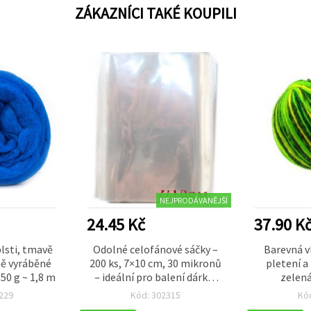
ZÁKAZNÍCI TAKÉ KOUPILI
NEJPRODÁVANĚJŠÍ
24.45 Kč
37.90 K
plsti, tmavě
Odolné celofánové sáčky –
Barevná v
ně vyráběné
200 ks, 7×10 cm, 30 mikronů
pletení a
50 g ~ 1,8 m
– ideální pro balení dárků,
zelená
hobby a kreativní projekty
229
Kód: 302315
Kó