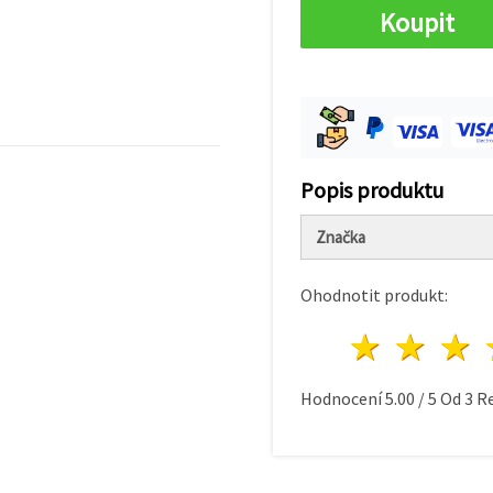
Koupit
Popis produktu
Značka
Ohodnotit produkt:
1 hvě
2 h
Hodnocení
5.00
/
5
Od
3
Re