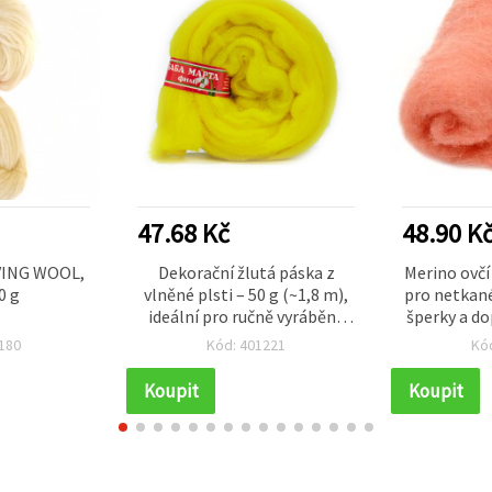
47.68 Kč
48.90 K
IVING WOOL,
Dekorační žlutá páska z
Merino ovčí
0 g
vlněné plsti – 50 g (~1,8 m),
pro netkané
ideální pro ručně vyráběné
šperky a do
oděvy a doplňky
180
Kód: 401221
Kó
Koupit
Koupit