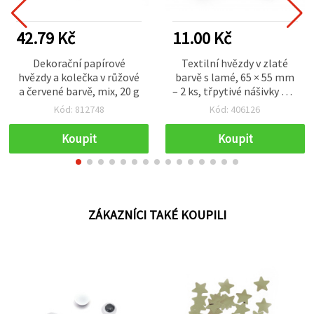
42.79 Kč
11.00 Kč
Dekorační papírové
Textilní hvězdy v zlaté
hvězdy a kolečka v růžové
barvě s lamé, 65 × 55 mm
a červené barvě, mix, 20 g
– 2 ks, třpytivé nášivky pro
šití, scrapbooking a
Kód: 812748
Kód: 406126
sváteční dekorace
Koupit
Koupit
ZÁKAZNÍCI TAKÉ KOUPILI