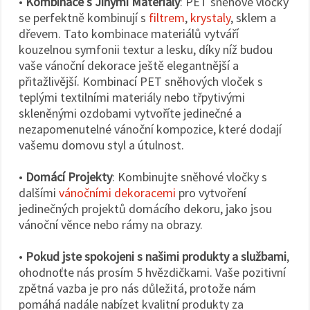
•
Kombinace s Jinými Materiály
: PET sněhové vločky
se perfektně kombinují s
filtrem
,
krystaly
, sklem a
dřevem. Tato kombinace materiálů vytváří
kouzelnou symfonii textur a lesku, díky níž budou
vaše vánoční dekorace ještě elegantnější a
přitažlivější. Kombinací PET sněhových vloček s
teplými textilními materiály nebo třpytivými
skleněnými ozdobami vytvoříte jedinečné a
nezapomenutelné vánoční kompozice, které dodají
vašemu domovu styl a útulnost.
•
Domácí Projekty
: Kombinujte sněhové vločky s
dalšími
vánočními dekoracemi
pro vytvoření
jedinečných projektů domácího dekoru, jako jsou
vánoční věnce nebo rámy na obrazy.
•
Pokud jste spokojeni s našimi produkty a službami
,
ohodnoťte nás prosím 5 hvězdičkami. Vaše pozitivní
zpětná vazba je pro nás důležitá, protože nám
pomáhá nadále nabízet kvalitní produkty za