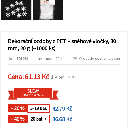
obsah a
reklamu, a
to i s
pomocí
našich
partnerů
pro
analýzu a
marketing.
Dekorační ozdoby z PET – sněhové vločky, 30
Můžete
mm, 20 g (~1000 ks)
souhlasit s
použitím
Přidat do seznamu přání
Kód:
603091
Hmotnost: 20 gr.
všech
cookies
kliknutím
na
Cena:
61.13 Kč
1-4 bal.
s DPH
"Přijmout
vše!" Nebo
můžete
SLEVY
uvést své
PRO MNOŽSTVÍ
preference v
Nastavení
výběrem
- 30
42.79 Kč
%
5-19 bal.
daného
typu
- 40
36.68 Kč
%
20 bal. +
cookies a
kliknutím