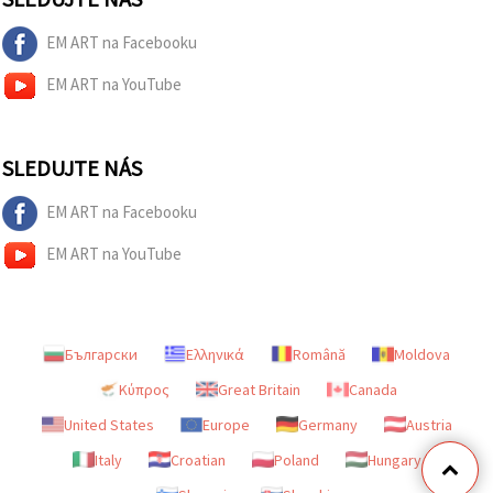
EM ART na Facebooku
EM ART na YouTube
SLEDUJTE NÁS
EM ART na Facebooku
EM ART na YouTube
Български
Ελληνικά
Română
Moldova
Κύπρος
Great Britain
Canada
United States
Europe
Germany
Austria
Italy
Croatian
Poland
Hungary