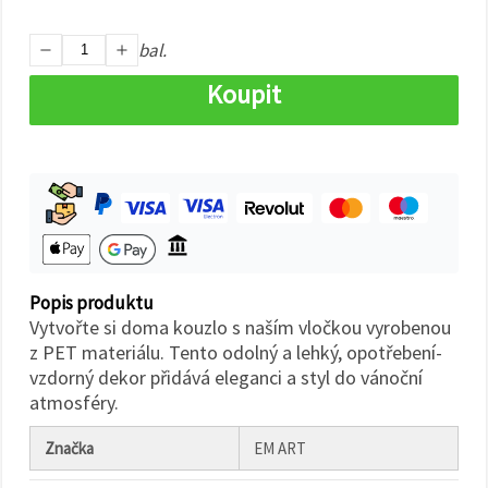
na tlačítko
"Uložit"
bal.
Přijmout
Koupit
vše
Nastavení
Popis produktu
Vytvořte si doma kouzlo s naším vločkou vyrobenou
z PET materiálu. Tento odolný a lehký, opotřebení-
vzdorný dekor přidává eleganci a styl do vánoční
atmosféry.
Značka
EM ART