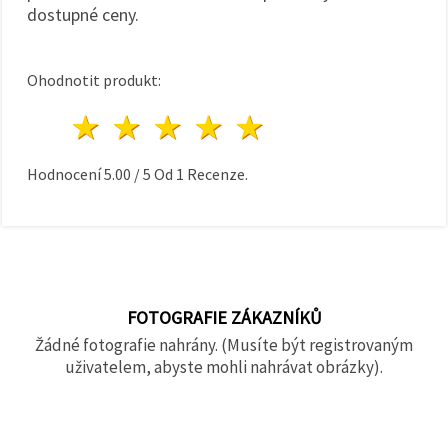
dostupné ceny.
Ohodnotit produkt:
1 hvězda
2 hvězdy
3 hvězdy
4 hvězdy
5 hvězdy
Hodnocení
5.00
/
5
Od
1
Recenze.
FOTOGRAFIE ZÁKAZNÍKŮ
Žádné fotografie nahrány. (Musíte být registrovaným
uživatelem, abyste mohli nahrávat obrázky).