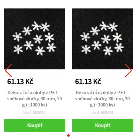
61.13 Kč
61.13 Kč
Dekorační ozdoby z PET –
Dekorační ozdoby z PET –
sněhové vločky, 30 mm, 20
sněhové vločky, 30 mm, 20
g (~1000 ks)
g (~1000 ks)
Kód: 603091
Kód: 603091
Koupit
Koupit