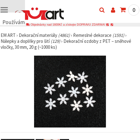
0
Používáme
Objednávky nad 1600Kč a získejte DOPRAVU ZDARMA!
cookies
EM ART
›
Dekorační materiály
(4861)
›
Řemeslné dekorace
(1591)
›
🍪
Nálepky a doplňky pro šití
(129)
›
Dekorační ozdoby z PET – sněhové
Používáme
vločky, 30 mm, 20 g (~1000 ks)
cookies a
podobné
technologie,
abychom
zajistili
správné
fungování
webu,
zlepšili vaše
prostředí
při jeho
používání a
s vaším
souhlasem
analyzovali
návštěvnost
a
zobrazovali
relevantnější