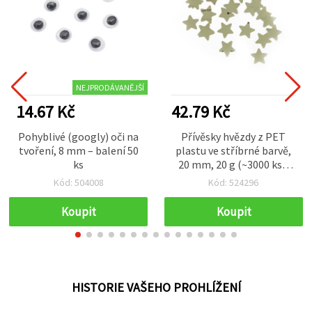
NEJPRODÁVANĚJŠÍ
14.67 Kč
42.79 Kč
Pohyblivé (googly) oči na
Přívěsky hvězdy z PET
tvoření, 8 mm – balení 50
plastu ve stříbrné barvě,
ks
20 mm, 20 g (~3000 ks),
pro kreativní tvoření
Kód: 504008
Kód: 524296
Koupit
Koupit
HISTORIE VAŠEHO PROHLÍŽENÍ